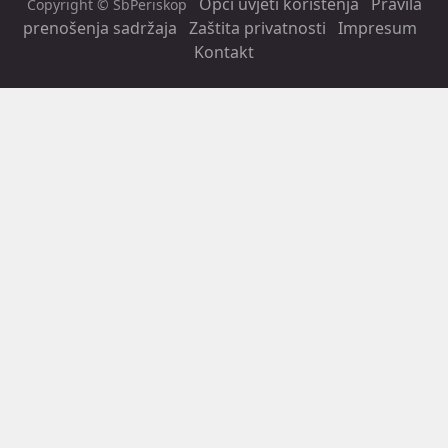
Opći uvjeti korištenja
Pravila
Copyright © SbPeriskop
prenošenja sadržaja
Zaštita privatnosti
Impresum
Kontakt