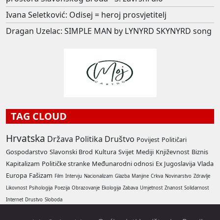
Ivana Seletković: Odisej = heroj prosvjetitelj
Dragan Uzelac: SIMPLE MAN by LYNYRD SKYNYRD song
TAG CLOUD
Hrvatska
Država
Politika
Društvo
Povijest
Političari
Gospodarstvo
Slavonski Brod
Kultura
Svijet
Mediji
Književnost
Biznis
Kapitalizam
Političke stranke
Međunarodni odnosi
Ex Jugoslavija
Vlada
Europa
Fašizam
Film
Intervju
Nacionalizam
Glazba
Manjine
Crkva
Novinarstvo
Zdravlje
Likovnost
Psihologija
Poezija
Obrazovanje
Ekologija
Zabava
Umjetnost
Znanost
Solidarnost
Internet
Drustvo
Sloboda