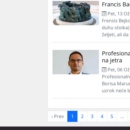
Francis B
Pet, 13 Ož
Frensis Bejk
duhu stoika)
željeti, ali d
Profesiona
na jetra
Pet, 06 Ož
Profesionaln
Borisa Marun
uzrok neće bi
‹ Prev
1
2
3
4
5
…