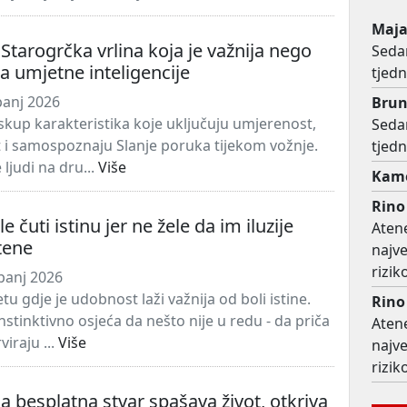
Maj
 Starogrčka vrlina koja je važnija nego
Sedam
a umjetne inteligencije
tjedn
panj 2026
Bru
 skup karakteristika koje uključuju umjerenost,
Sedam
t i samospoznaju Slanje poruka tijekom vožnje.
tjedn
 ljudi na dru...
Više
Kame
Rino
le čuti istinu jer ne žele da im iluzije
Atene
tene
najv
rizi
panj 2026
etu gdje je udobnost laži važnija od boli istine.
Rino
instinktivno osjeća da nešto nije u redu - da priča
Atene
iraju ...
Više
najv
rizi
 besplatna stvar spašava život, otkriva