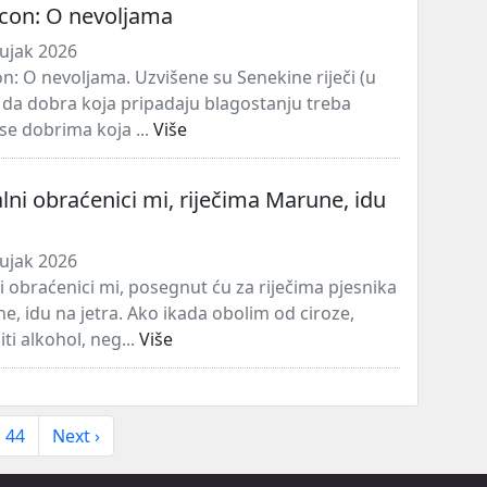
acon: O nevoljama
ujak 2026
on: O nevoljama. Uzvišene su Senekine riječi (u
 da dobra koja pripadaju blagostanju treba
a se dobrima koja ...
Više
lni obraćenici mi, riječima Marune, idu
ujak 2026
i obraćenici mi, posegnut ću za riječima pjesnika
e, idu na jetra. Ako ikada obolim od ciroze,
ti alkohol, neg...
Više
44
Next ›