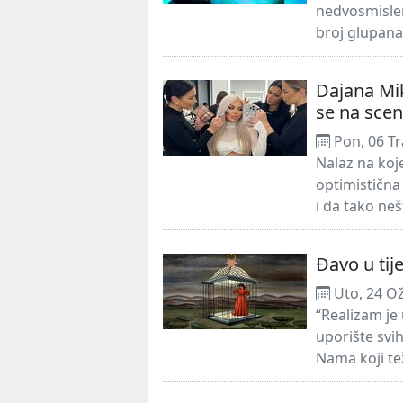
nedvosmislen
broj glupana 
Dajana Mik
se na sce
Pon, 06 Tr
Nalaz na koj
optimistična 
i da tako ne
Đavo u tij
Uto, 24 O
“Realizam je 
uporište svih 
Nama koji te