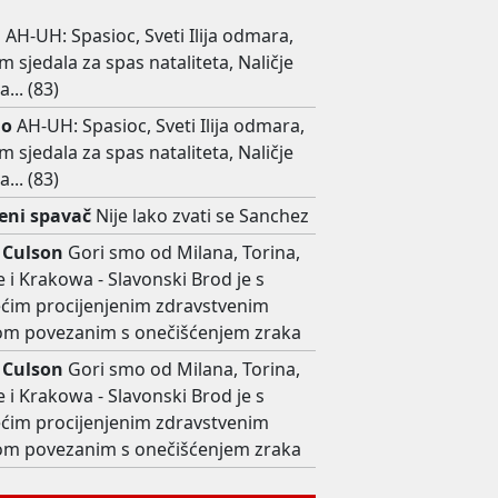
a
AH-UH: Spasioc, Sveti Ilija odmara,
 sjedala za spas nataliteta, Naličje
a... (83)
no
AH-UH: Spasioc, Sveti Ilija odmara,
 sjedala za spas nataliteta, Naličje
a... (83)
ni spavač
Nije lako zvati se Sanchez
 Culson
Gori smo od Milana, Torina,
 i Krakowa - Slavonski Brod je s
ećim procijenjenim zdravstvenim
kom povezanim s onečišćenjem zraka
 Culson
Gori smo od Milana, Torina,
 i Krakowa - Slavonski Brod je s
ećim procijenjenim zdravstvenim
kom povezanim s onečišćenjem zraka