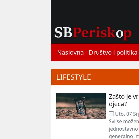
Naslovna
Društvo i politika
LIFESTYLE
Zašto je v
djeca?
Uto, 07 Sr
Svi se možem
jednostavno n
generalno ima