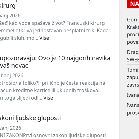
NAJ
kirurg
panj 2026
Gori 
 žeđ kad voda spašava život? Francuski kirurg
Krako
emmel otkriva jednostavan besplatni trik. Kada
proc
zgubili sluh, mo...
Više
pove
Drag
 upozoravaju: Ovo je 10 najgorih navika
SWEE
 vaš novac
Tomi
ibanj 2026
zapu
rošio/la toliko?!' prilično je česta reakcija na
završ
ačun kreditne kartice ili ukupnih troškova.
Ivana
toga slijedi odl...
Više
Ivana
prosv
koni ljudske gluposti
avanj 2026
I ZAKONPrvi osnovni zakon ljudske gluposti