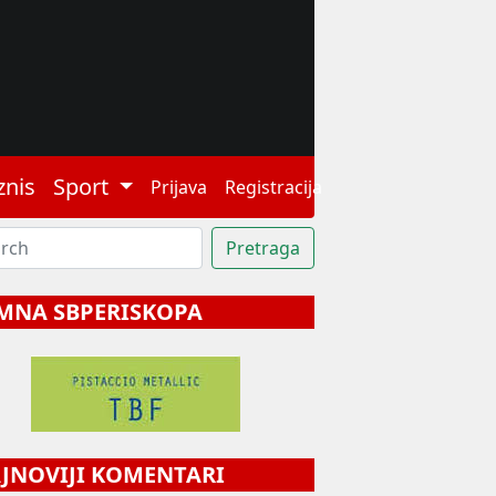
znis
Sport
Prijava
Registracija
MNA SBPERISKOPA
NOVIJI KOMENTARI