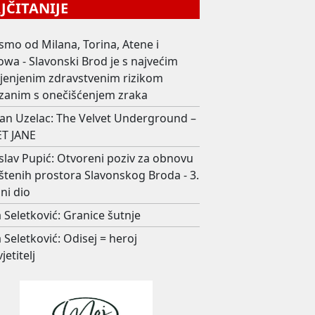
ČITANIJE
smo od Milana, Torina, Atene i
wa - Slavonski Brod je s najvećim
ijenjenim zdravstvenim rizikom
zanim s onečišćenjem zraka
an Uzelac: The Velvet Underground –
T JANE
slav Pupić: Otvoreni poziv za obnovu
štenih prostora Slavonskog Broda - 3.
ni dio
 Seletković: Granice šutnje
 Seletković: Odisej = heroj
jetitelj