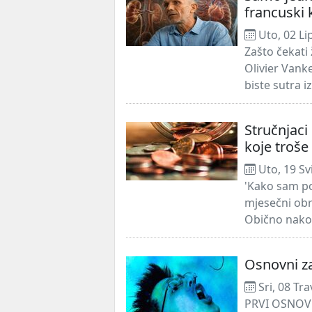
francuski 
Uto, 02 Li
Zašto čekati
Olivier Vank
biste sutra i
Stručnjaci
koje troše
Uto, 19 Sv
'Kako sam pot
mjesečni obr
Obično nakon 
Osnovni za
Sri, 08 Tr
PRVI OSNOVN