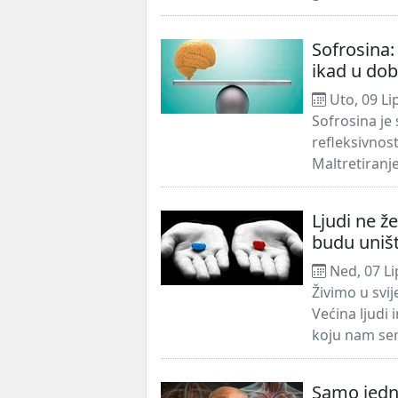
Sofrosina:
ikad u dob
Uto, 09 Li
Sofrosina je
refleksivnos
Maltretiranje
Ljudi ne že
budu uniš
Ned, 07 Li
Živimo u svij
Većina ljudi 
koju nam serv
Samo jedna