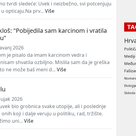
o tvrdi sledeće: Uvek i neizbežno, svi potcenjuju
u opticaju.Na prv...
Više
TA
loš: "Pobijedila sam karcinom i vratila
nu"
Hrv
avanj 2026
Politič
em je pisalo da imam karcinom vedra i
Mediji
nisam shvatila ozbiljno. Mislila sam da je greška
Međun
što ne može baš meni d...
Više
Fašiz
Novinar
Ekologij
elu
Sloboda
žujak 2026
uvek bio grobnica svake utopije, ali i poslednje
onih koji i dalje veruju u politiku, rad, tržište.
žimo uni...
Više