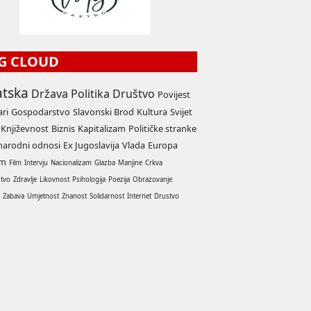
G CLOUD
atska
Država
Politika
Društvo
Povijest
ari
Gospodarstvo
Slavonski Brod
Kultura
Svijet
Književnost
Biznis
Kapitalizam
Političke stranke
arodni odnosi
Ex Jugoslavija
Vlada
Europa
am
Film
Intervju
Nacionalizam
Glazba
Manjine
Crkva
stvo
Zdravlje
Likovnost
Psihologija
Poezija
Obrazovanje
a
Zabava
Umjetnost
Znanost
Solidarnost
Internet
Drustvo