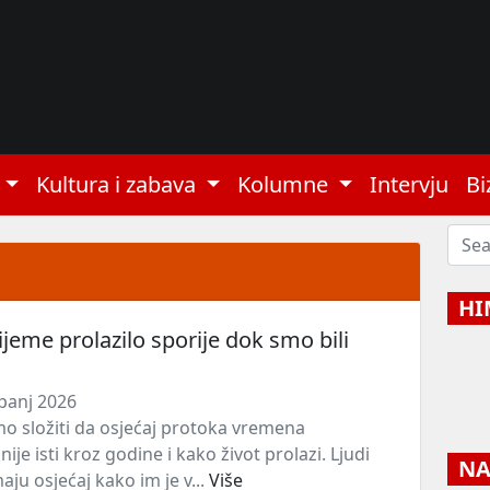
Kultura i zabava
Kolumne
Intervju
Bi
HI
rijeme prolazilo sporije dok smo bili
panj 2026
o složiti da osjećaj protoka vremena
ije isti kroz godine i kako život prolazi. Ljudi
NAJ
ju osjećaj kako im je v...
Više