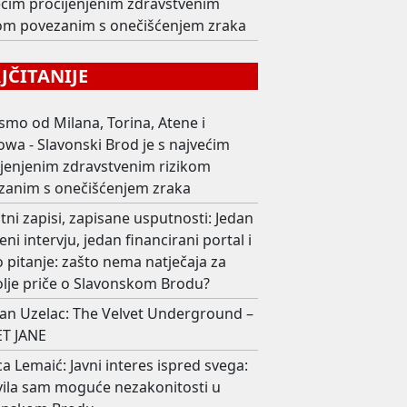
ećim procijenjenim zdravstvenim
kom povezanim s onečišćenjem zraka
ČITANIJE
smo od Milana, Torina, Atene i
wa - Slavonski Brod je s najvećim
ijenjenim zdravstvenim rizikom
zanim s onečišćenjem zraka
ni zapisi, zapisane usputnosti: Jedan
eni intervju, jedan financirani portal i
 pitanje: zašto nema natječaja za
olje priče o Slavonskom Brodu?
an Uzelac: The Velvet Underground –
T JANE
ca Lemaić: Javni interes ispred svega:
avila sam moguće nezakonitosti u