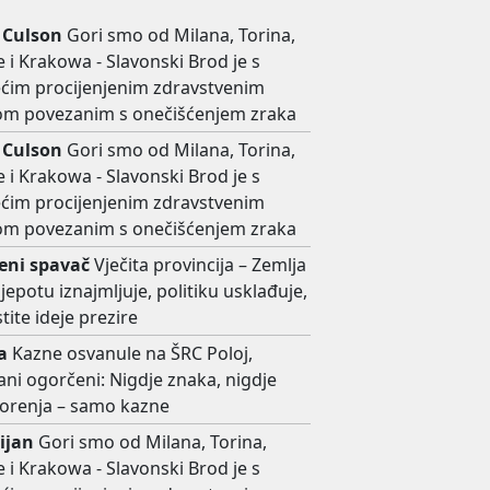
 Culson
Gori smo od Milana, Torina,
 i Krakowa - Slavonski Brod je s
ećim procijenjenim zdravstvenim
kom povezanim s onečišćenjem zraka
 Culson
Gori smo od Milana, Torina,
 i Krakowa - Slavonski Brod je s
ećim procijenjenim zdravstvenim
kom povezanim s onečišćenjem zraka
ni spavač
Vječita provincija – Zemlja
ljepotu iznajmljuje, politiku usklađuje,
stite ideje prezire
a
Kazne osvanule na ŠRC Poloj,
ni ogorčeni: Nigdje znaka, nigdje
orenja – samo kazne
ijan
Gori smo od Milana, Torina,
 i Krakowa - Slavonski Brod je s