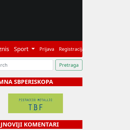
znis
Sport
Prijava
Registracija
MNA SBPERISKOPA
NOVIJI KOMENTARI