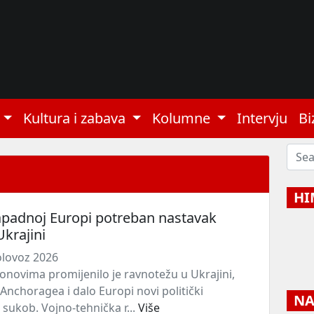
Kultura i zabava
Kolumne
Intervju
Bi
HI
apadnoj Europi potreban nastavak
krajini
olovoz 2026
onovima promijenilo je ravnotežu u Ukrajini,
Anchoragea i dalo Europi novi politički
NAJ
sukob. Vojno-tehnička r...
Više