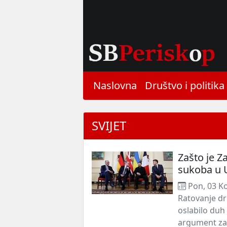
Naslovna
Društvo i politika
SVIJET
Zašto je Z
sukoba u U
Pon, 03 K
Ratovanje dr
oslabilo duh 
argument za 