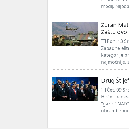
medij. Nijeda
Zoran Mete
Zašto ovo 
Pon, 13 Sr
Zapadne elite
kategorije pr
najmoćnije, 
Drug Štije
Čet, 09 Sr
Hoće li elok
“gazdi” NAT
obrambenog k