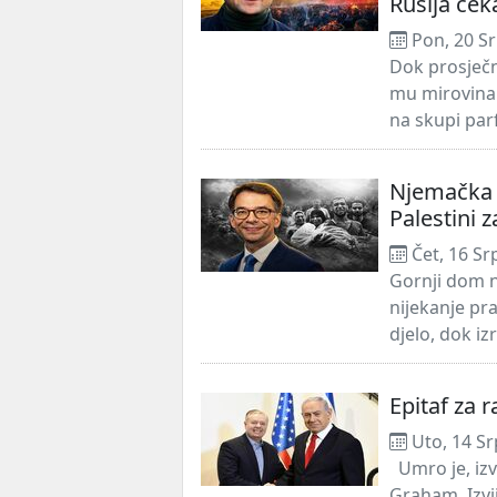
Rusija ček
Pon, 20 Sr
Dok prosječn
mu mirovina iz
na skupi parf
Njemačka 
Palestini
Čet, 16 Sr
Gornji dom n
nijekanje pr
djelo, dok iz
Epitaf za 
Uto, 14 Sr
Umro je, izv
Graham. Izvi