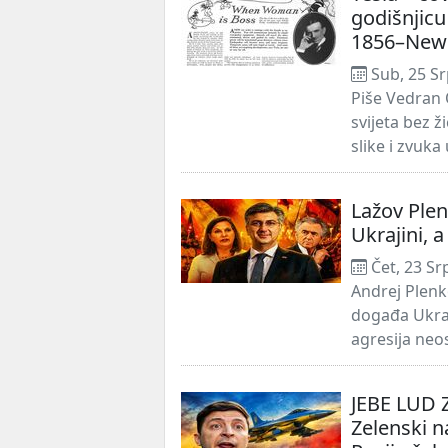
godišnjicu 
1856–New Y
Sub, 25 Sr
Piše Vedran 
svijeta bez 
slike i zvuk
Lažov Plen
Ukrajini, a
Čet, 23 Sr
Andrej Plenk
događa Ukraj
agresija neo
JEBE LUD 
Zelenski n