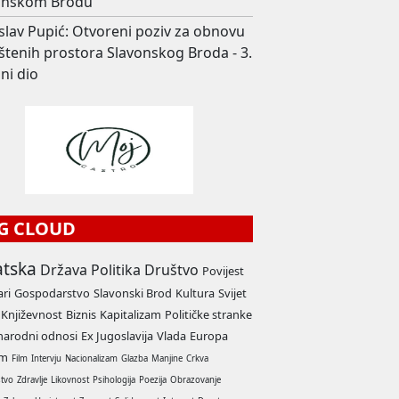
onskom Brodu
slav Pupić: Otvoreni poziv za obnovu
štenih prostora Slavonskog Broda - 3.
ni dio
G CLOUD
atska
Država
Politika
Društvo
Povijest
ari
Gospodarstvo
Slavonski Brod
Kultura
Svijet
Književnost
Biznis
Kapitalizam
Političke stranke
arodni odnosi
Ex Jugoslavija
Vlada
Europa
am
Film
Intervju
Nacionalizam
Glazba
Manjine
Crkva
stvo
Zdravlje
Likovnost
Psihologija
Poezija
Obrazovanje