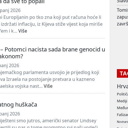
a da sve to popali
Slav
Tomi
panj 2026
zapu
i Europljanin po tko zna koji put računa hoće li
završ
držati inflaciju, iz Kijeva stiže vijest koja miriše
em i k...
Više
– Potomci nacista sada brane genocid u
 zakonom?
panj 2026
jemačkog parlamenta usvojio je prijedlog koji
TA
ava Izraela na postojanje pretvara u kazneno
Hrv
raelska vojska nast...
Više
Politič
Mediji
ratnog huškača
Međun
panj 2026
Fašiz
iješteni smo jutros, američki senator Lindsey
Novinar
jestili su nas o tome promptno svi naši vodeći