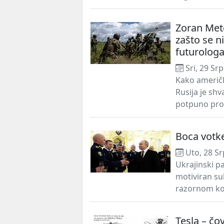
Zoran Meter
zašto se n
futurolog
Sri, 29 Sr
Kako američk
Rusija je shv
potpuno prom
Boca votke
Uto, 28 Sr
Ukrajinski p
motiviran su
razornom kor
Tesla – čo