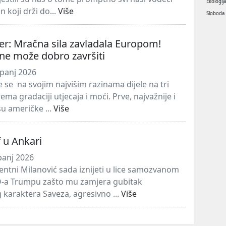
Ekologij
n koji drži do...
Više
Sloboda
r: Mračna sila zavladala Europom!
ne može dobro završiti
panj 2026
 se na svojim najvišim razinama dijele na tri
ema gradaciji utjecaja i moći. Prve, najvažnije i
su američke ...
Više
f u Ankari
panj 2026
ventni Milanović sada iznijeti u lice samozvanom
O-a Trumpu zašto mu zamjera gubitak
araktera Saveza, agresivno ...
Više