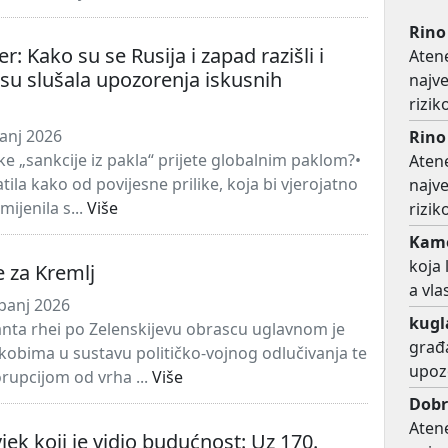
Rino
: Kako su se Rusija i zapad razišli i
Atene
isu slušala upozorenja iskusnih
najv
a
rizi
panj 2026
Rino
e „sankcije iz pakla“ prijete globalnim paklom?•
Atene
atila kako od povijesne prilike, koja bi vjerojatno
najv
ijenila s...
Više
rizi
Kame
koja 
 za Kremlj
a vla
panj 2026
kugl
anta rhei po Zelenskijevu obrascu uglavnom je
građa
kobima u sustavu političko-vojnog odlučivanja te
upoz
upcijom od vrha ...
Više
Dobr
Atene
vjek koji je vidio budućnost: Uz 170.