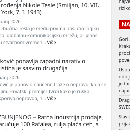
najv
rođenja Nikole Tesle (Smiljan, 10. VII.
rizi
ork, 7. I. 1943)
panj 2026
NAJ
Obućina Tesla je među prvima naslutio logiku
žica, globalnu komunikacijsku mrežu, prijenos
Gori 
a u stvarnom vremen...
Više
Krako
proc
pove
ković ponavlja zapadni narativ o
 istina je sasvim drugačija
Usput
odbij
panj 2026
jedno
ović je ponovio naučene fraze o nepravdi koja se
najb
ini. Hrvatski premijer tvrdi kako je ruska
sporiva nepravda, n...
Više
Drag
SWEE
ZBUNJENOG – Ratna industrija prodaje,
Slavi
aručuje 100 Rafalea, rulja plaća ceh, a
prij