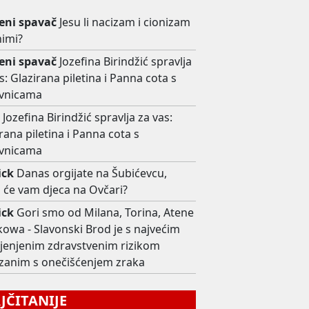
ni spavač
Jesu li nacizam i cionizam
nimi?
ni spavač
Jozefina Birindžić spravlja
s: Glazirana piletina i Panna cota s
vnicama
a
Jozefina Birindžić spravlja za vas:
rana piletina i Panna cota s
vnicama
ick
Danas orgijate na Šubićevcu,
 će vam djeca na Ovčari?
ick
Gori smo od Milana, Torina, Atene
kowa - Slavonski Brod je s najvećim
ijenjenim zdravstvenim rizikom
zanim s onečišćenjem zraka
ČITANIJE