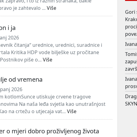
k zapravo, i to iz raznih stranaka, dakle
pravo je zahtevalo ...
Više
Gori 
Krako
proc
on i ja
pove
panj 2026
Ivana
evnik čitanja“ urednice, urednici, suradnice i
rtala Kritika HDP vode bilješke uz pročitane
Tomi
 Postnikov piše o...
Više
zapu
završ
ulje od vremena
Ivana
prosv
rpanj 2026
Drag
m kotlomSunce utiskuje crvene tragove
SKYN
novima Na naša leđa svjetla kao unutrašnjost
Kao na crtežu o utjecaja vat...
Više
er o mjeri dobro proživljenog života