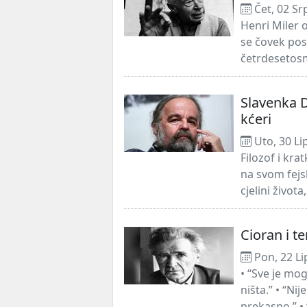
Čet, 02 Sr
Henri Miler 
se čovek pos
četrdesetosm
Slavenka D
kćeri
Uto, 30 Li
Filozof i kra
na svom fejs
cjelini života,
Cioran i t
Pon, 22 Li
• “Sve je mog
ništa.” • “Nij
prekasno.” •