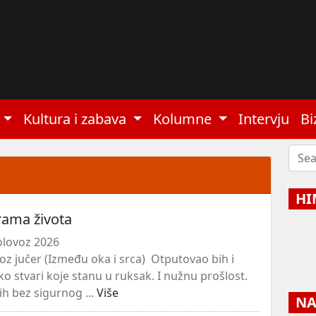
Kultura i zabava
Kolumne
Intervju
Bi
HI
rama života
olovoz 2026
oz jučer (Između oka i srca) Otputovao bih i
ko stvari koje stanu u ruksak. I nužnu prošlost.
h bez sigurnog ...
Više
NAJ