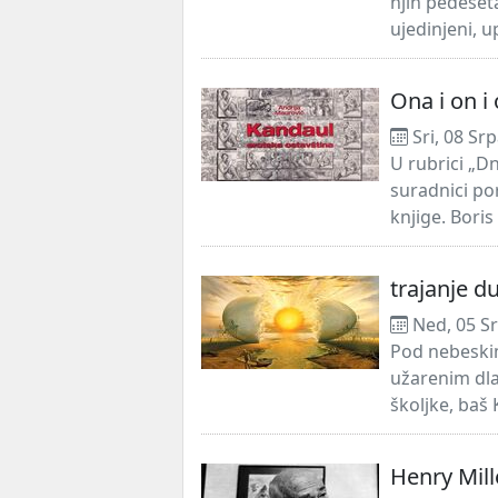
njih pedeseta
ujedinjeni, u
Ona i on i 
Sri, 08 Sr
U rubrici „Dn
suradnici po
knjige. Boris
trajanje d
Ned, 05 S
Pod nebeski
užarenim dla
školjke, baš 
Henry Mill