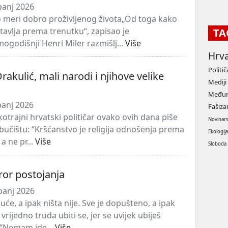
panj 2026
o meri dobro proživljenog života„Od toga kako
tavlja prema trenutku“, zapisao je
TA
ogodišnji Henri Miler razmišlj...
Više
Hrv
Politič
rakulić, mali narodi i njihove velike
Mediji
Međun
panj 2026
Fašiz
tkotrajni hrvatski političar ovako ovih dana piše
Novinar
bučištu: “Kršćanstvo je religija odnošenja prema
Ekologij
 a ne pr...
Više
Sloboda
eror postojanja
panj 2026
uće, a ipak ništa nije. Sve je dopušteno, a ipak
e vrijedno truda ubiti se, jer se uvijek ubiješ
 “Nemam ide...
Više