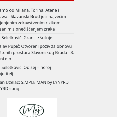
smo od Milana, Torina, Atene i
wa - Slavonski Brod je s najvećim
ijenjenim zdravstvenim rizikom
zanim s onečišćenjem zraka
 Seletković: Granice šutnje
slav Pupić: Otvoreni poziv za obnovu
štenih prostora Slavonskog Broda - 3.
ni dio
 Seletković: Odisej = heroj
jetitelj
an Uzelac: SIMPLE MAN by LYNYRD
YRD song