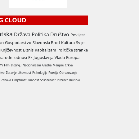
G CLOUD
atska
Država
Politika
Društvo
Povijest
ari
Gospodarstvo
Slavonski Brod
Kultura
Svijet
Književnost
Biznis
Kapitalizam
Političke stranke
arodni odnosi
Ex Jugoslavija
Vlada
Europa
am
Film
Intervju
Nacionalizam
Glazba
Manjine
Crkva
stvo
Zdravlje
Likovnost
Psihologija
Poezija
Obrazovanje
a
Zabava
Umjetnost
Znanost
Solidarnost
Internet
Drustvo