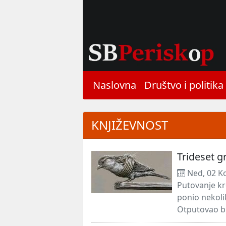
Naslovna
Društvo i politika
KNJIŽEVNOST
Trideset g
Ned, 02 K
Putovanje kr
ponio nekoli
Otputovao bi