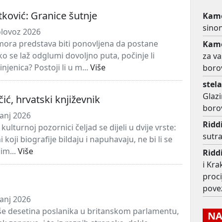
tković: Granice šutnje
Kame
sino
olovoz 2026
mora predstava biti ponovljena da postane
Kame
o se laž odglumi dovoljno puta, počinje li
za va
injenica? Postoji li u m...
Više
boro
stel
Glazi
čić, hrvatski književnik
boro
panj 2026
Ridd
kulturnoj pozornici čeljad se dijeli u dvije vrste:
sutra
i koji biografije bildaju i napuhavaju, ne bi li se
nim...
Više
Ridd
i Kra
proc
pove
panj 2026
iše desetina poslanika u britanskom parlamentu,
NAJ