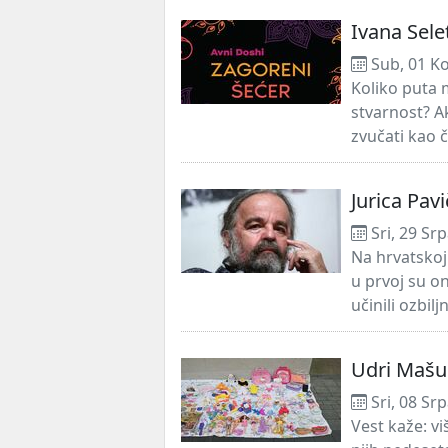
Ivana Sele
Sub, 01 K
Koliko puta 
stvarnost? Ak
zvučati kao č
Jurica Pavi
Sri, 29 Sr
Na hrvatskoj 
u prvoj su on
učinili ozbilj
Udri Mašu
Sri, 08 Sr
Vest kaže: v