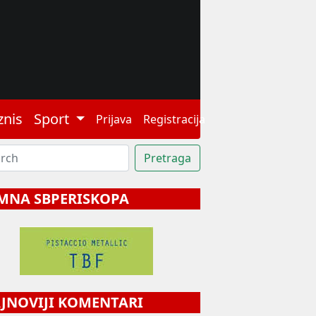
znis
Sport
Prijava
Registracija
MNA SBPERISKOPA
NOVIJI KOMENTARI