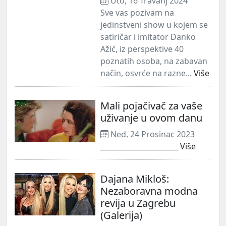
Uto, 16 Travanj 2024
Sve vas pozivam na
jedinstveni show u kojem se
satiričar i imitator Danko
Ažić, iz perspektive 40
poznatih osoba, na zabavan
način, osvrće na razne...
Više
Mali pojačivač za vaše
uživanje u ovom danu
Ned, 24 Prosinac 2023
______________________
Više
Dajana Mikloš:
Nezaboravna modna
revija u Zagrebu
(Galerija)