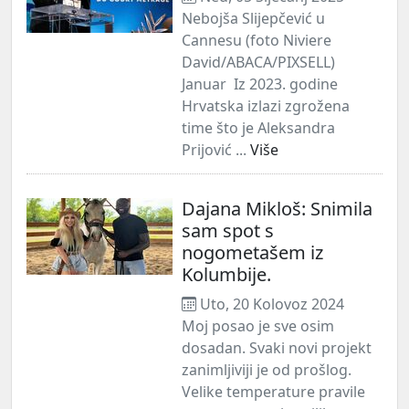
Nebojša Slijepčević u
Cannesu (foto Niviere
David/ABACA/PIXSELL)
Januar Iz 2023. godine
Hrvatska izlazi zgrožena
time što je Aleksandra
Prijović ...
Više
Dajana Mikloš: Snimila
sam spot s
nogometašem iz
Kolumbije.
Uto, 20 Kolovoz 2024
Moj posao je sve osim
dosadan. Svaki novi projekt
zanimljiviji je od prošlog.
Velike temperature pravile