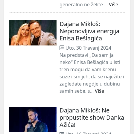
generalno ne želite ...
Više
Dajana Mikloš:
Neponovljiva energija
Enisa Bešlagića
Uto, 30 Travanj 2024
Na predstavi „Da sam ja
neko“ Enisa Bešlagića u isti
tren mogu da vam krenu
suze i smijeh, da se naježite i
zagledate negdje u dubinu
samih sebe, s...
Više
Dajana Mikloš: Ne
propustite show Danka
Ažića!