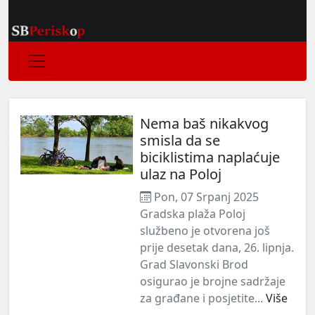
Nema baš nikakvog
smisla da se
biciklistima naplaćuje
ulaz na Poloj
Pon, 07 Srpanj 2025
Gradska plaža Poloj
službeno je otvorena još
prije desetak dana, 26. lipnja.
Grad Slavonski Brod
osigurao je brojne sadržaje
za građane i posjetite...
Više