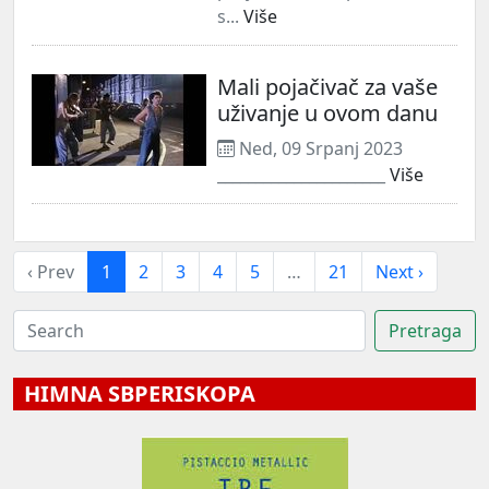
s...
Više
Mali pojačivač za vaše
uživanje u ovom danu
Ned, 09 Srpanj 2023
______________________
Više
‹ Prev
1
2
3
4
5
…
21
Next ›
HIMNA SBPERISKOPA