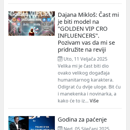
Dajana Mikloš: Čast mi
je biti model na
"GOLDEN VIP CRO
INFLUENCERS".
Pozivam vas da mi se
pridružite na reviji
Uto, 11 Veljača 2025
Velika mi je čast biti dio
ovako velikog događaja
humanitarnog karaktera.
Odigrat ću dvije uloge. Bit ću
i manekenka i novinarka, a
kako će to iz...
Više
Godina za paćenje
Ned, 05 Siječanj 2025