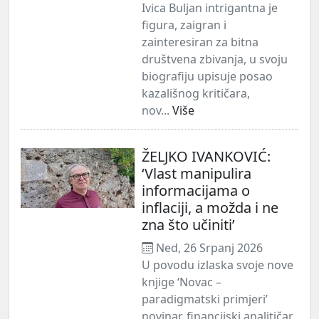
Ivica Buljan intrigantna je
figura, zaigran i
zainteresiran za bitna
društvena zbivanja, u svoju
biografiju upisuje posao
kazališnog kritičara,
nov...
Više
ŽELJKO IVANKOVIĆ:
‘Vlast manipulira
informacijama o
inflaciji, a možda i ne
zna što učiniti’
Ned, 26 Srpanj 2026
U povodu izlaska svoje nove
knjige ‘Novac –
paradigmatski primjeri’
novinar, financijski analitičar