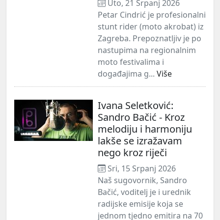
Uto, 21 Srpanj 2026
​Petar Cindrić je profesionalni
stunt rider (moto akrobat) iz
Zagreba. Prepoznatljiv je po
nastupima na regionalnim
moto festivalima i
događajima g...
Više
Ivana Seletković:
Sandro Bačić - Kroz
melodiju i harmoniju
lakše se izražavam
nego kroz riječi
Sri, 15 Srpanj 2026
Naš sugovornik, Sandro
Bačić, voditelj je i urednik
radijske emisije koja se
jednom tjedno emitira na 70