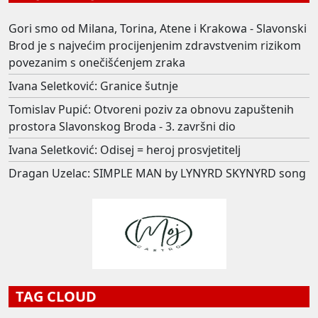
Gori smo od Milana, Torina, Atene i Krakowa - Slavonski
Brod je s najvećim procijenjenim zdravstvenim rizikom
povezanim s onečišćenjem zraka
Ivana Seletković: Granice šutnje
Tomislav Pupić: Otvoreni poziv za obnovu zapuštenih
prostora Slavonskog Broda - 3. završni dio
Ivana Seletković: Odisej = heroj prosvjetitelj
Dragan Uzelac: SIMPLE MAN by LYNYRD SKYNYRD song
TAG CLOUD