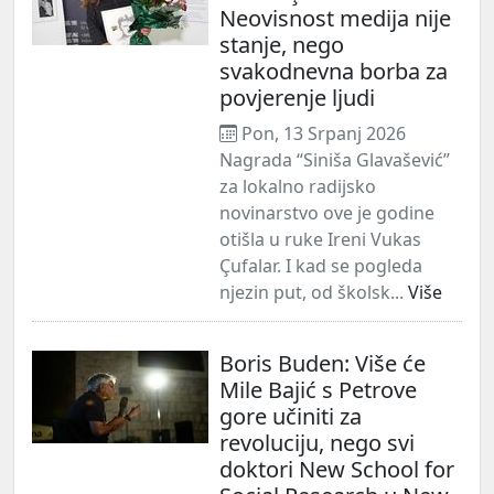
Neovisnost medija nije
stanje, nego
svakodnevna borba za
povjerenje ljudi
Pon, 13 Srpanj 2026
Nagrada “Siniša Glavašević”
za lokalno radijsko
novinarstvo ove je godine
otišla u ruke Ireni Vukas
Çufalar. I kad se pogleda
njezin put, od školsk...
Više
Boris Buden: Više će
Mile Bajić s Petrove
gore učiniti za
revoluciju, nego svi
doktori New School for