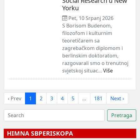
Social Research u New
Yorku
Pet, 10 Srpanj 2026
S Borisom Budenom,
filozofom i kulturnim
teoretičarem sa
zagrebačkom diplomom i
berlinskim doktoratom,
razgovarali smo o trenutnoj
svjetskoj situac...
Više
‹ Prev
1
2
3
4
5
…
181
Next ›
HIMNA SBPERISKOPA