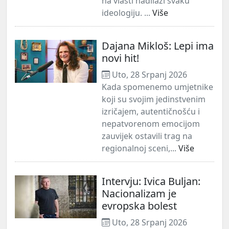
na vlasti nadilazi svaku
ideologiju. ...
Više
Dajana Mikloš: Lepi ima
novi hit!
Uto, 28 Srpanj 2026
​Kada spomenemo umjetnike
koji su svojim jedinstvenim
izričajem, autentičnošću i
nepatvorenom emocijom
zauvijek ostavili trag na
regionalnoj sceni,...
Više
Intervju: Ivica Buljan:
Nacionalizam je
evropska bolest
Uto, 28 Srpanj 2026