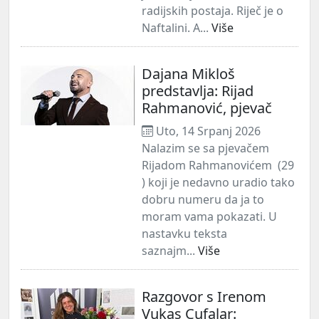
radijskih postaja. Riječ je o
Naftalini. A...
Više
Dajana Mikloš
predstavlja: Rijad
Rahmanović, pjevač
Uto, 14 Srpanj 2026
Nalazim se sa pjevačem
Rijadom Rahmanovićem (29
) koji je nedavno uradio tako
dobru numeru da ja to
moram vama pokazati. U
nastavku teksta
saznajm...
Više
Razgovor s Irenom
Vukas Çufalar: