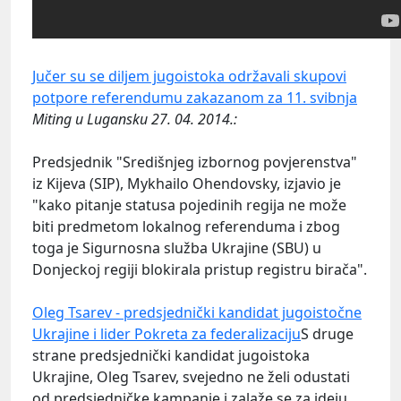
Jučer su se diljem jugoistoka održavali skupovi
potpore referendumu zakazanom za 11. svibnja
Miting u Lugansku 27. 04. 2014.:
Predsjednik "Središnjeg izbornog povjerenstva"
iz Kijeva (SIP), Mykhailo Ohendovsky, izjavio je
"kako pitanje statusa pojedinih regija ne može
biti predmetom lokalnog referenduma i zbog
toga je Sigurnosna služba Ukrajine (SBU) u
Donjeckoj regiji blokirala pristup registru birača".
Oleg Tsarev - predsjednički kandidat jugoistočne
Ukrajine i lider Pokreta za federalizaciju
S druge
strane predsjednički kandidat jugoistoka
Ukrajine, Oleg Tsarev, svejedno ne želi odustati
od predsjedničke kampanje i zalaže se za ideju