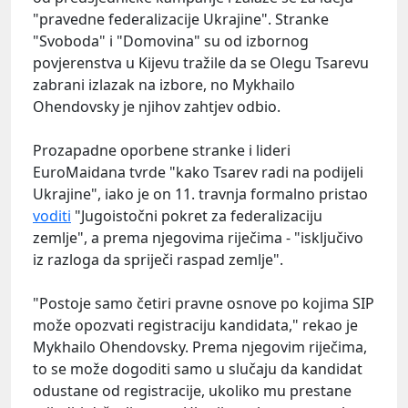
"pravedne federalizacije Ukrajine". Stranke
"Svoboda" i "Domovina" su od izbornog
povjerenstva u Kijevu tražile da se Olegu Tsarevu
zabrani izlazak na izbore, no Mykhailo
Ohendovsky je njihov zahtjev odbio.
Prozapadne oporbene stranke i lideri
EuroMaidana tvrde "kako Tsarev radi na podijeli
Ukrajine", iako je on 11. travnja formalno pristao
voditi
"Jugoistočni pokret za federalizaciju
zemlje", a prema njegovima riječima - "isključivo
iz razloga da spriječi raspad zemlje".
"Postoje samo četiri pravne osnove po kojima SIP
može opozvati registraciju kandidata," rekao je
Mykhailo Ohendovsky. Prema njegovim riječima,
to se može dogoditi samo u slučaju da kandidat
odustane od registracije, ukoliko mu prestane