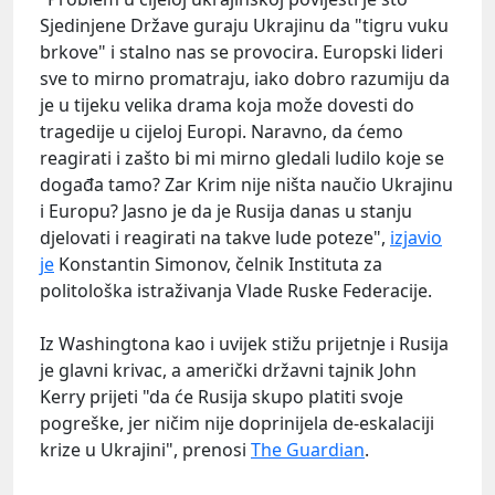
Sjedinjene Države guraju Ukrajinu da "tigru vuku
brkove" i stalno nas se provocira. Europski lideri
sve to mirno promatraju, iako dobro razumiju da
je u tijeku velika drama koja može dovesti do
tragedije u cijeloj Europi. Naravno, da ćemo
reagirati i zašto bi mi mirno gledali ludilo koje se
događa tamo? Zar Krim nije ništa naučio Ukrajinu
i Europu? Jasno je da je Rusija danas u stanju
djelovati i reagirati na takve lude poteze",
izjavio
je
Konstantin Simonov, čelnik Instituta za
politološka istraživanja Vlade Ruske Federacije.
Iz Washingtona kao i uvijek stižu prijetnje i Rusija
je glavni krivac, a američki državni tajnik John
Kerry prijeti "da će Rusija skupo platiti svoje
pogreške, jer ničim nije doprinijela de-eskalaciji
krize u Ukrajini", prenosi
The Guardian
.