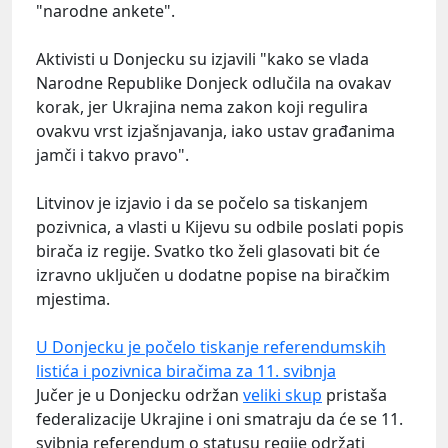
"narodne ankete".
Aktivisti u Donjecku su izjavili "kako se vlada
Narodne Republike Donjeck odlučila na ovakav
korak, jer Ukrajina nema zakon koji regulira
ovakvu vrst izjašnjavanja, iako ustav građanima
jamči i takvo pravo".
Litvinov je izjavio i da se počelo sa tiskanjem
pozivnica, a vlasti u Kijevu su odbile poslati popis
birača iz regije. Svatko tko želi glasovati bit će
izravno uključen u dodatne popise na biračkim
mjestima.
U Donjecku je počelo tiskanje referendumskih
listića i pozivnica biračima za 11. svibnja
Jučer je u Donjecku održan
veliki skup
pristaša
federalizacije Ukrajine i oni smatraju da će se 11.
svibnja referendum o statusu regije održati