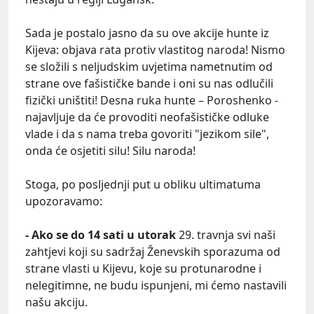
Sada je postalo jasno da su ove akcije hunte iz
Kijeva: objava rata protiv vlastitog naroda! Nismo
se složili s neljudskim uvjetima nametnutim od
strane ove fašističke bande i oni su nas odlučili
fizički uništiti! Desna ruka hunte – Poroshenko -
najavljuje da će provoditi neofašističke odluke
vlade i da s nama treba govoriti "jezikom sile",
onda će osjetiti silu! Silu naroda!
Stoga, po posljednji put u obliku ultimatuma
upozoravamo:
- Ako se do 14 sati u utorak
29. travnja svi naši
zahtjevi koji su sadržaj Ženevskih sporazuma od
strane vlasti u Kijevu, koje su protunarodne i
nelegitimne, ne budu ispunjeni, mi ćemo nastavili
našu akciju.