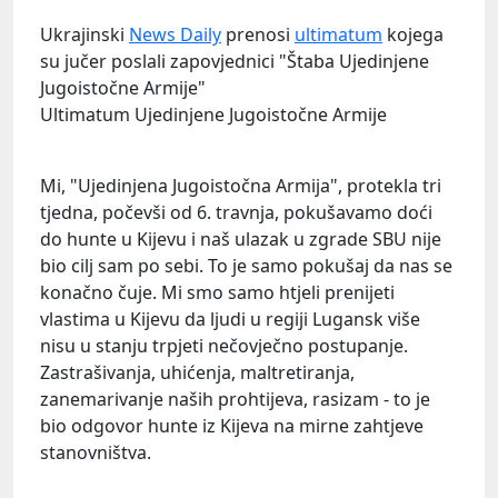
Ukrajinski
News Daily
prenosi
ultimatum
kojega
su jučer poslali zapovjednici "Štaba Ujedinjene
Jugoistočne Armije"
Ultimatum Ujedinjene Jugoistočne Armije
Mi, "Ujedinjena Jugoistočna Armija", protekla tri
tjedna, počevši od 6. travnja, pokušavamo doći
do hunte u Kijevu i naš ulazak u zgrade SBU nije
bio cilj sam po sebi. To je samo pokušaj da nas se
konačno čuje. Mi smo samo htjeli prenijeti
vlastima u Kijevu da ljudi u regiji Lugansk više
nisu u stanju trpjeti nečovječno postupanje.
Zastrašivanja, uhićenja, maltretiranja,
zanemarivanje naših prohtijeva, rasizam - to je
bio odgovor hunte iz Kijeva na mirne zahtjeve
stanovništva.