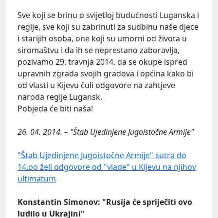
Sve koji se brinu o svijetloj budućnosti Luganska i
regije, sve koji su zabrinuti za sudbinu naše djece
i starijih osoba, one koji su umorni od života u
siromaštvu i da ih se neprestano zaboravlja,
pozivamo 29. travnja 2014. da se okupe ispred
upravnih zgrada svojih gradova i općina kako bi
od vlasti u Kijevu čuli odgovore na zahtjeve
naroda regije Lugansk.
Pobjeda će biti naša!
26. 04. 2014. – "Štab Ujedinjene Jugoistočne Armije"
"Štab Ujedinjene Jugoistočne Armije" sutra do
14.oo želi odgovore od "vlade" u Kijevu na njihov
ultimatum
Konstantin Simonov: "Rusija će spriječiti ovo
ludilo u Ukrajini"