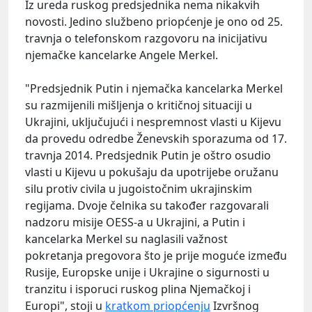
Iz ureda ruskog predsjednika nema nikakvih
novosti. Jedino službeno priopćenje je ono od 25.
travnja o telefonskom razgovoru na inicijativu
njemačke kancelarke Angele Merkel.
"Predsjednik Putin i njemačka kancelarka Merkel
su razmijenili mišljenja o kritičnoj situaciji u
Ukrajini, uključujući i nespremnost vlasti u Kijevu
da provedu odredbe Ženevskih sporazuma od 17.
travnja 2014. Predsjednik Putin je oštro osudio
vlasti u Kijevu u pokušaju da upotrijebe oružanu
silu protiv civila u jugoistočnim ukrajinskim
regijama. Dvoje čelnika su također razgovarali
nadzoru misije OESS-a u Ukrajini, a Putin i
kancelarka Merkel su naglasili važnost
pokretanja pregovora što je prije moguće između
Rusije, Europske unije i Ukrajine o sigurnosti u
tranzitu i isporuci ruskog plina Njemačkoj i
Europi", stoji u
kratkom priopćenju
Izvršnog