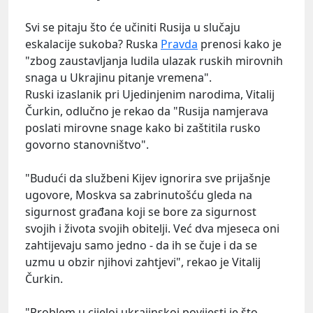
Svi se pitaju što će učiniti Rusija u slučaju
eskalacije sukoba? Ruska
Pravda
prenosi kako je
"zbog zaustavljanja ludila ulazak ruskih mirovnih
snaga u Ukrajinu pitanje vremena".
Ruski izaslanik pri Ujedinjenim narodima, Vitalij
Čurkin, odlučno je rekao da "Rusija namjerava
poslati mirovne snage kako bi zaštitila rusko
govorno stanovništvo".
"Budući da službeni Kijev ignorira sve prijašnje
ugovore, Moskva sa zabrinutošću gleda na
sigurnost građana koji se bore za sigurnost
svojih i života svojih obitelji. Već dva mjeseca oni
zahtijevaju samo jedno - da ih se čuje i da se
uzmu u obzir njihovi zahtjevi", rekao je Vitalij
Čurkin.
"Problem u cijeloj ukrajinskoj povijesti je što