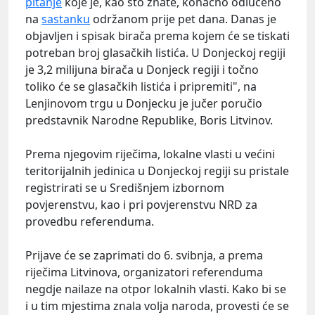
pitanje
koje je, kao što znate, konačno odlučeno
na
sastanku
održanom prije pet dana. Danas je
objavljen i spisak birača prema kojem će se tiskati
potreban broj glasačkih listića. U Donjeckoj regiji
je 3,2 milijuna birača u Donjeck regiji i točno
toliko će se glasačkih listića i pripremiti", na
Lenjinovom trgu u Donjecku je jučer poručio
predstavnik Narodne Republike, Boris Litvinov.
Prema njegovim riječima, lokalne vlasti u većini
teritorijalnih jedinica u Donjeckoj regiji su pristale
registrirati se u Središnjem izbornom
povjerenstvu, kao i pri povjerenstvu NRD za
provedbu referenduma.
Prijave će se zaprimati do 6. svibnja, a prema
riječima Litvinova, organizatori referenduma
negdje nailaze na otpor lokalnih vlasti. Kako bi se
i u tim mjestima znala volja naroda, provesti će se