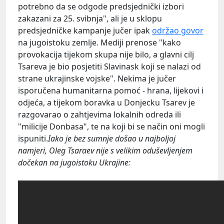
potrebno da se odgode predsjednički izbori
zakazani za 25. svibnja", ali je u sklopu
predsjedničke kampanje jučer ipak
održao govor
na jugoistoku zemlje. Mediji prenose "kako
provokacija tijekom skupa nije bilo, a glavni cilj
Tsareva je bio posjetiti Slavinask koji se nalazi od
strane ukrajinske vojske". Nekima je jučer
isporučena humanitarna pomoć - hrana, lijekovi i
odjeća, a tijekom boravka u Donjecku Tsarev je
razgovarao o zahtjevima lokalnih odreda ili
"milicije Donbasa", te na koji bi se način oni mogli
ispuniti.
Iako je bez sumnje došao u najboljoj
namjeri, Oleg Tsaraev nije s velikim oduševljenjem
dočekan na jugoistoku Ukrajine: