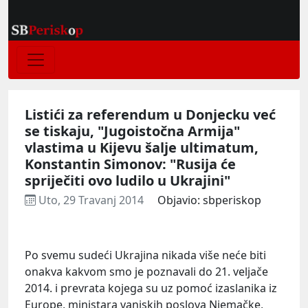
Listići za referendum u Donjecku već
se tiskaju, "Jugoistočna Armija"
vlastima u Kijevu šalje ultimatum,
Konstantin Simonov: "Rusija će
spriječiti ovo ludilo u Ukrajini"
Uto, 29 Travanj 2014
Objavio: sbperiskop
Po
svemu sudeći Ukrajina nikada više neće biti
onakva kakvom smo je poznavali do 21. veljače
2014. i prevrata kojega su uz pomoć izaslanika iz
Europe, ministara vanjskih poslova Njemačke,