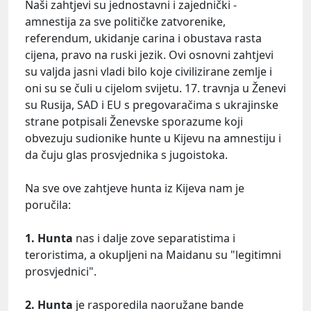
Naši zahtjevi su jednostavni i zajednički -
amnestija za sve političke zatvorenike,
referendum, ukidanje carina i obustava rasta
cijena, pravo na ruski jezik. Ovi osnovni zahtjevi
su valjda jasni vladi bilo koje civilizirane zemlje i
oni su se čuli u cijelom svijetu. 17. travnja u Ženevi
su Rusija, SAD i EU s pregovaračima s ukrajinske
strane potpisali Ženevske sporazume koji
obvezuju sudionike hunte u Kijevu na amnestiju i
da čuju glas prosvjednika s jugoistoka.
Na sve ove zahtjeve hunta iz Kijeva nam je
poručila:
1. Hunta
nas i dalje zove separatistima i
teroristima, a okupljeni na Maidanu su "legitimni
prosvjednici".
2. Hunta
je rasporedila naoružane bande