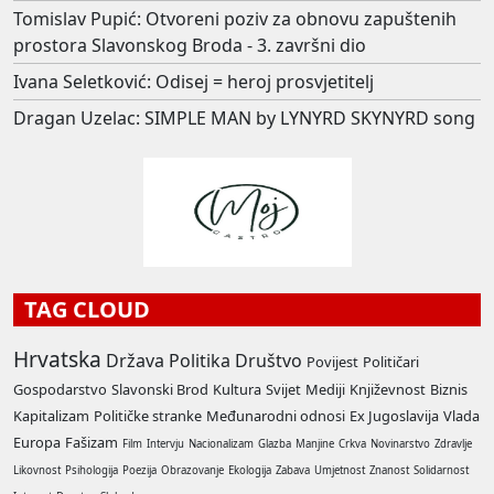
Tomislav Pupić: Otvoreni poziv za obnovu zapuštenih
prostora Slavonskog Broda - 3. završni dio
Ivana Seletković: Odisej = heroj prosvjetitelj
Dragan Uzelac: SIMPLE MAN by LYNYRD SKYNYRD song
TAG CLOUD
Hrvatska
Država
Politika
Društvo
Povijest
Političari
Gospodarstvo
Slavonski Brod
Kultura
Svijet
Mediji
Književnost
Biznis
Kapitalizam
Političke stranke
Međunarodni odnosi
Ex Jugoslavija
Vlada
Europa
Fašizam
Film
Intervju
Nacionalizam
Glazba
Manjine
Crkva
Novinarstvo
Zdravlje
Likovnost
Psihologija
Poezija
Obrazovanje
Ekologija
Zabava
Umjetnost
Znanost
Solidarnost