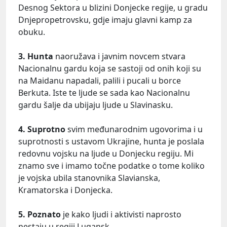
Desnog Sektora u blizini Donjecke regije, u gradu
Dnjepropetrovsku, gdje imaju glavni kamp za
obuku.
3. Hunta
naoružava i javnim novcem stvara
Nacionalnu gardu koja se sastoji od onih koji su
na Maidanu napadali, palili i pucali u borce
Berkuta. Iste te ljude se sada kao Nacionalnu
gardu šalje da ubijaju ljude u Slavinasku.
4. Suprotno
svim međunarodnim ugovorima i u
suprotnosti s ustavom Ukrajine, hunta je poslala
redovnu vojsku na ljude u Donjecku regiju. Mi
znamo sve i imamo točne podatke o tome koliko
je vojska ubila stanovnika Slavianska,
Kramatorska i Donjecka.
5. Poznato
je kako ljudi i aktivisti naprosto
nestaju u regiji Lugansk.