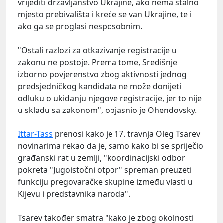
vrijediti državljanstvo Ukrajine, ako nema stalno
mjesto prebivališta i kreće se van Ukrajine, te i
ako ga se proglasi nesposobnim.
"Ostali razlozi za otkazivanje registracije u
zakonu ne postoje. Prema tome, Središnje
izborno povjerenstvo zbog aktivnosti jednog
predsjedničkog kandidata ne može donijeti
odluku o ukidanju njegove registracije, jer to nije
u skladu sa zakonom", objasnio je Ohendovsky.
Ittar-Tass
prenosi kako je 17. travnja Oleg Tsarev
novinarima rekao da je, samo kako bi se spriječio
građanski rat u zemlji, "koordinacijski odbor
pokreta "Jugoistočni otpor" spreman preuzeti
funkciju pregovaračke skupine između vlasti u
Kijevu i predstavnika naroda".
Tsarev također smatra "kako je zbog okolnosti