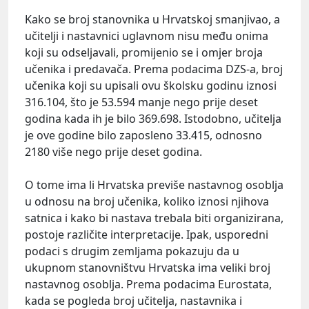
Kako se broj stanovnika u Hrvatskoj smanjivao, a
učitelji i nastavnici uglavnom nisu među onima
koji su odseljavali, promijenio se i omjer broja
učenika i predavača. Prema podacima DZS-a, broj
učenika koji su upisali ovu školsku godinu iznosi
316.104, što je 53.594 manje nego prije deset
godina kada ih je bilo 369.698. Istodobno, učitelja
je ove godine bilo zaposleno 33.415, odnosno
2180 više nego prije deset godina.
O tome ima li Hrvatska previše nastavnog osoblja
u odnosu na broj učenika, koliko iznosi njihova
satnica i kako bi nastava trebala biti organizirana,
postoje različite interpretacije. Ipak, usporedni
podaci s drugim zemljama pokazuju da u
ukupnom stanovništvu Hrvatska ima veliki broj
nastavnog osoblja. Prema podacima Eurostata,
kada se pogleda broj učitelja, nastavnika i