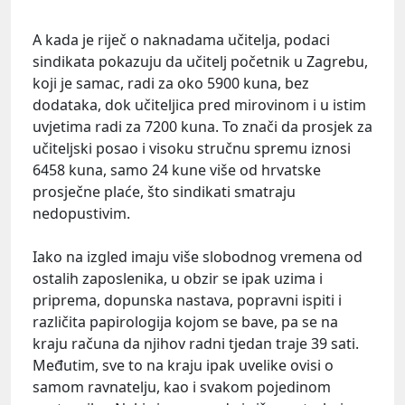
A kada je riječ o naknadama učitelja, podaci
sindikata pokazuju da učitelj početnik u Zagrebu,
koji je samac, radi za oko 5900 kuna, bez
dodataka, dok učiteljica pred mirovinom i u istim
uvjetima radi za 7200 kuna. To znači da prosjek za
učiteljski posao i visoku stručnu spremu iznosi
6458 kuna, samo 24 kune više od hrvatske
prosječne plaće, što sindikati smatraju
nedopustivim.
Iako na izgled imaju više slobodnog vremena od
ostalih zaposlenika, u obzir se ipak uzima i
priprema, dopunska nastava, popravni ispiti i
različita papirologija kojom se bave, pa se na
kraju računa da njihov radni tjedan traje 39 sati.
Međutim, sve to na kraju ipak uvelike ovisi o
samom ravnatelju, kao i svakom pojedinom