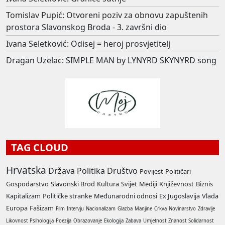
Tomislav Pupić: Otvoreni poziv za obnovu zapuštenih
prostora Slavonskog Broda - 3. završni dio
Ivana Seletković: Odisej = heroj prosvjetitelj
Dragan Uzelac: SIMPLE MAN by LYNYRD SKYNYRD song
TAG CLOUD
Hrvatska
Država
Politika
Društvo
Povijest
Političari
Gospodarstvo
Slavonski Brod
Kultura
Svijet
Mediji
Književnost
Biznis
Kapitalizam
Političke stranke
Međunarodni odnosi
Ex Jugoslavija
Vlada
Europa
Fašizam
Film
Intervju
Nacionalizam
Glazba
Manjine
Crkva
Novinarstvo
Zdravlje
Likovnost
Psihologija
Poezija
Obrazovanje
Ekologija
Zabava
Umjetnost
Znanost
Solidarnost