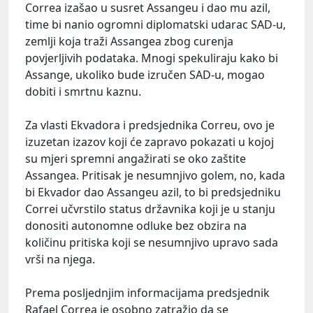
Correa izašao u susret Assangeu i dao mu azil,
time bi nanio ogromni diplomatski udarac SAD-u,
zemlji koja traži Assangea zbog curenja
povjerljivih podataka. Mnogi spekuliraju kako bi
Assange, ukoliko bude izručen SAD-u, mogao
dobiti i smrtnu kaznu.
Za vlasti Ekvadora i predsjednika Correu, ovo je
izuzetan izazov koji će zapravo pokazati u kojoj
su mjeri spremni angažirati se oko zaštite
Assangea. Pritisak je nesumnjivo golem, no, kada
bi Ekvador dao Assangeu azil, to bi predsjedniku
Correi učvrstilo status državnika koji je u stanju
donositi autonomne odluke bez obzira na
količinu pritiska koji se nesumnjivo upravo sada
vrši na njega.
Prema posljednjim informacijama predsjednik
Rafael Correa je osobno zatražio da se