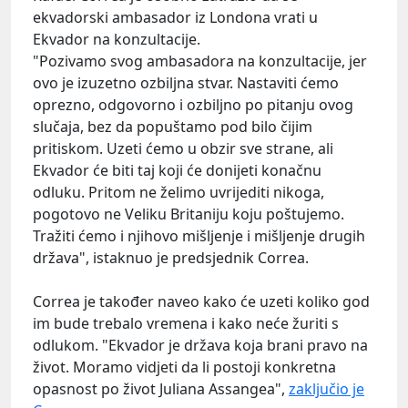
ekvadorski ambasador iz Londona vrati u
Ekvador na konzultacije.
"Pozivamo svog ambasadora na konzultacije, jer
ovo je izuzetno ozbiljna stvar. Nastaviti ćemo
oprezno, odgovorno i ozbiljno po pitanju ovog
slučaja, bez da popuštamo pod bilo čijim
pritiskom. Uzeti ćemo u obzir sve strane, ali
Ekvador će biti taj koji će donijeti konačnu
odluku. Pritom ne želimo uvrijediti nikoga,
pogotovo ne Veliku Britaniju koju poštujemo.
Tražiti ćemo i njihovo mišljenje i mišljenje drugih
država", istaknuo je predsjednik Correa.
Correa je također naveo kako će uzeti koliko god
im bude trebalo vremena i kako neće žuriti s
odlukom. "Ekvador je država koja brani pravo na
život. Moramo vidjeti da li postoji konkretna
opasnost po život Juliana Assangea",
zaključio je