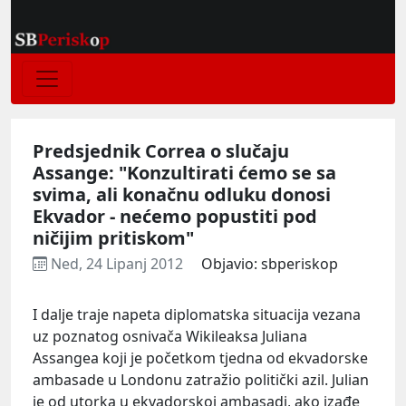
Predsjednik Correa o slučaju
Assange: "Konzultirati ćemo se sa
svima, ali konačnu odluku donosi
Ekvador - nećemo popustiti pod
ničijim pritiskom"
Ned, 24 Lipanj 2012
Objavio: sbperiskop
I dalje traje napeta diplomatska situacija vezana
uz poznatog osnivača Wikileaksa Juliana
Assangea koji je početkom tjedna od ekvadorske
ambasade u Londonu zatražio politički azil. Julian
je od utorka u ekvadorskoj ambasadi, ako izađe