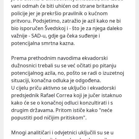
vani odmah će biti uhićen od strane britanske
policije jer je prekršio pravilnik o kućnom
pritvoru. Podsjetimo, zatražio je azil kako ne bi
bio isporučen Švedskoj i - što je za njega daleko
važnije - SAD-u, gdje ga čeka suđenje i
potencijalna smrtna kazna.
Prema prethodnim navodima ekvadorski
dužnosnici trebali su se već očitati po pitanju
potencijalnog azila, no, pošto se radi o izuzetnoj
situaciji, konačna odluka je odgođena.
U cijelu priču aktivno se uključio i ekvadorski
predsjednik Rafael Correa koji je jučer istaknuo
kako će se o konačnoj odluci konzultirati i s
drugim državama. Pritom ističe kako "neće
popustiti pod ničijim pritiskom".
Mnogi analitičari i odvjetnici uključili su se u