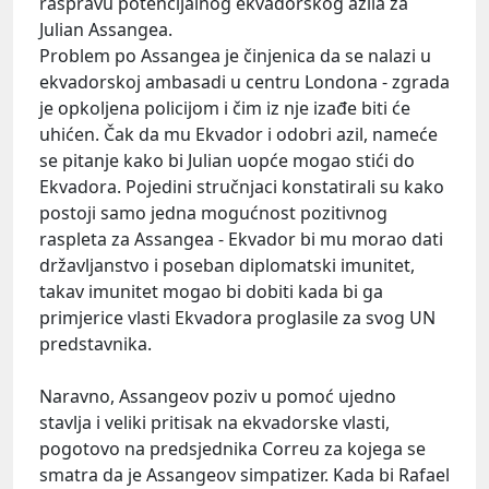
raspravu potencijalnog ekvadorskog azila za
Julian Assangea.
Problem po Assangea je činjenica da se nalazi u
ekvadorskoj ambasadi u centru Londona - zgrada
je opkoljena policijom i čim iz nje izađe biti će
uhićen. Čak da mu Ekvador i odobri azil, nameće
se pitanje kako bi Julian uopće mogao stići do
Ekvadora. Pojedini stručnjaci konstatirali su kako
postoji samo jedna mogućnost pozitivnog
raspleta za Assangea - Ekvador bi mu morao dati
državljanstvo i poseban diplomatski imunitet,
takav imunitet mogao bi dobiti kada bi ga
primjerice vlasti Ekvadora proglasile za svog UN
predstavnika.
Naravno, Assangeov poziv u pomoć ujedno
stavlja i veliki pritisak na ekvadorske vlasti,
pogotovo na predsjednika Correu za kojega se
smatra da je Assangeov simpatizer. Kada bi Rafael