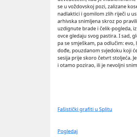
se u voždovskoj pozi, zalizane kos
nadlaktici i gomilom zlih riječi u us
arhivska snimljena skroz po pravili
uzdignute brade i čelik-pogleda, i
ovce gledaju svog pastira. I sad, 
pa se smješkam, pa odlučim: evo, lj
dođe, pouzdanom svjedoku koji će m
sesija prije skoro četvrt stoljeća.
i otamo pozirao, ili je nevoljni sni
Fašistički grafiti u Splitu
Pogledaj