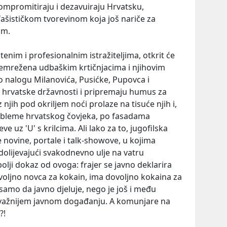
promitiraju i dezavuiraju Hrvatsku,
lofašističkom tvorevinom koja još nariče za
om.
enim i profesionalnim istražiteljima, otkrit će
premrežena udbaškim krtičnjacima i njihovim
 nalogu Milanovića, Pusićke, Pupovca i
e hrvatske državnosti i pripremaju humus za
 njih pod okriljem noći prolaze na tisuće njih i,
robleme hrvatskog čovjeka, po fasadama
ve uz 'U' s krilcima. Ali lako za to, jugofilska
e novine, portale i talk-showove, u kojima
olijevajući svakodnevno ulje na vatru
bolji dokaz od ovoga: frajer se javno deklarira
voljno novca za kokain, ima dovoljno kokaina za
 samo da javno djeluje, nego je još i među
važnijem javnom događanju. A komunjare na
?!