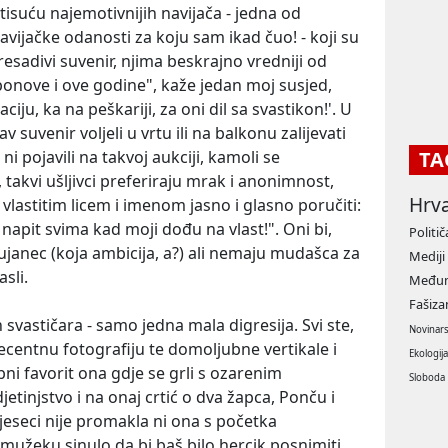
tisuću najemotivnijih navijača - jedna od
avijačke odanosti za koju sam ikad čuo! - koji su
 presadivi suvenir, njima beskrajno vredniji od
ponove i ove godine", kaže jedan moj susjed,
aciju, ka na peškariji, za oni dil sa svastikon!'. U
av suvenir voljeli u vrtu ili na balkonu zalijevati
 ni pojavili na takvoj aukciji, kamoli se
TA
akvi ušljivci preferiraju mrak i anonimnost,
Hrv
i vlastitim licem i imenom jasno i glasno poručiti:
 napit svima kad moji dođu na vlast!". Oni bi,
Politič
 Bujanec (koja ambicija, a?) ali nemaju mudašca za
Mediji
sli.
Međun
Fašiz
svastičara - samo jedna mala digresija. Svi ste,
Novinar
ecentnu fotografiju te domoljubne vertikale i
Ekologij
obni favorit ona gdje se grli s ozarenim
Sloboda
etinjstvo i na onaj crtić o dva žapca, Ponču i
mjeseci nije promakla ni ona s početka
mužeku sinulo da bi baš bilo hercik posnimiti