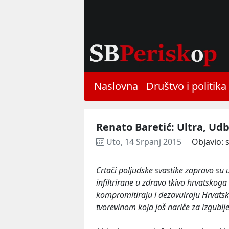
Naslovna
Društvo i politika
Renato Baretić: Ultra, Udb
Uto, 14 Srpanj 2015
Objavio: 
Crtači poljudske svastike zapravo su u
infiltrirane u zdravo tkivo hrvatsko
kompromitiraju i dezavuiraju Hrvatsku,
tvorevinom koja još nariče za izgubl