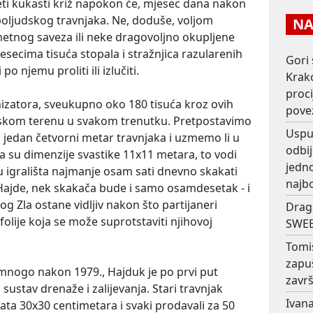
leti kukasti križ napokon će, mjesec dana nakon
 poljudskog travnjaka. Ne, doduše, voljom
NAJ
tnog saveza ili neke dragovoljno okupljene
secima tisuća stopala i stražnjica razularenih
Gori 
po njemu proliti ili izlučiti.
Krako
proc
izatora, sveukupno oko 180 tisuća kroz ovih
pove
judskom terenu u svakom trenutku. Pretpostavimo
Usput
i jedan četvorni metar travnjaka i uzmemo li u
odbij
da su dimenzije svastike 11x11 metara, to vodi
jedno
u igrališta najmanje osam sati dnevno skakati
najb
Hajde, nek skakača bude i samo osamdesetak - i
g Zla ostane vidljiv nakon što partijaneri
Drag
folije koja se može suprotstaviti njihovoj
SWEE
Tomi
zapu
 mnogo nakon 1979., Hajduk je po prvi put
završ
ustav drenaže i zalijevanja. Stari travnjak
Ivana
ta 30x30 centimetara i svaki prodavali za 50