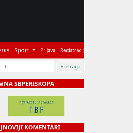
znis
Sport
Prijava
Registracija
MNA SBPERISKOPA
NOVIJI KOMENTARI