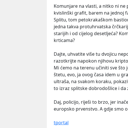
Komunjare na vlasti, a nitko ni ne 
kvislinški grafit, barem na jednoj 
Splitu, tom petokrakaškom bastio
jedna takva protuhrvatska črčkarij
starijih i od cijelog desetljeća? Ko
krticama?
Dajte, uhvatite više tu dvojicu nep
razotkrijte napokon njihovu kript
Mi ćemo na terenu učiniti sve št
štetu, evo, ja ovog časa idem u gr
ultraša, na svakom koraku, pokaziv
to izraz splitske dobrodošlice i da 
Daj, policijo, riješi to brzo, jer ina
europsko prvenstvo. A gdje smo o
tportal