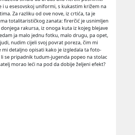
e i u esesovskoj uniformi, s kukastim križem na
tima. Za razliku od ove nove, iz crtića, ta je
ma totalitarističkog zanata: firerčić je usnimljen
z donjega rakursa, iz onoga kuta iz kojeg blejave
gledam ja malo jednu fotku, malo drugu, pa opet,
udi, nudim cijeli svoj povrat poreza, čim mi
i detaljno opisati kako je izgledala ta foto-
 Je li se pripadnik tudum-jugenda popeo na stolac
matelj morao leći na pod da dobije željeni efekt?