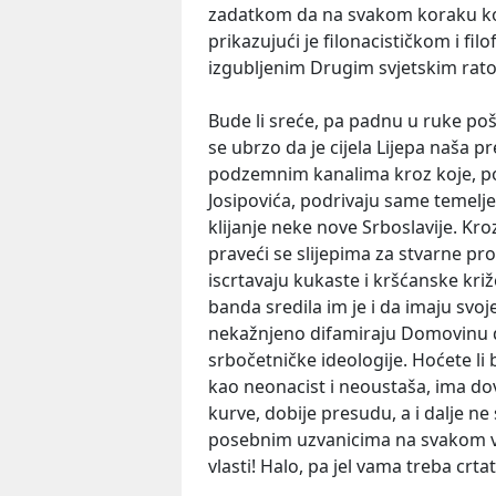
zadatkom da na svakom koraku kom
prikazujući je filonacističkom i fi
izgubljenim Drugim svjetskim rat
Bude li sreće, pa padnu u ruke pošt
se ubrzo da je cijela Lijepa naša 
podzemnim kanalima kroz koje, po
Josipovića, podrivaju same temelj
klijanje neke nove Srboslavije. Kroz
praveći se slijepima za stvarne p
iscrtavaju kukaste i kršćanske križe
banda sredila im je i da imaju svoj
nekažnjeno difamiraju Domovinu d
srbočetničke ideologije. Hoćete li 
kao neonacist i neoustaša, ima do
kurve, dobije presudu, a i dalje ne
posebnim uzvanicima na svakom 
vlasti! Halo, pa jel vama treba crtat