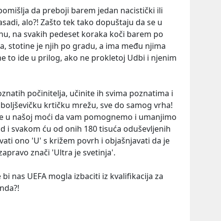
pomišlja da preboji barem jedan nacistički ili
fasadi, alo?! Zašto tek tako dopuštaju da se u
nu, na svakih pedeset koraka koči barem po
a, stotine je njih po gradu, a ima među njima
me to ide u prilog, ako ne prokletoj Udbi i njenim
oznatih počinitelja, učinite ih svima poznatima i
oboljševičku krtičku mrežu, sve do samog vrha!
o je u našoj moći da vam pomognemo i umanjimo
ad i svakom ću od onih 180 tisuća oduševljenih
ati ono 'U' s križem povrh i objašnjavati da je
zapravo znači 'Ultra je svetinja'.
če bi nas UEFA mogla izbaciti iz kvalifikacija za
nda?!