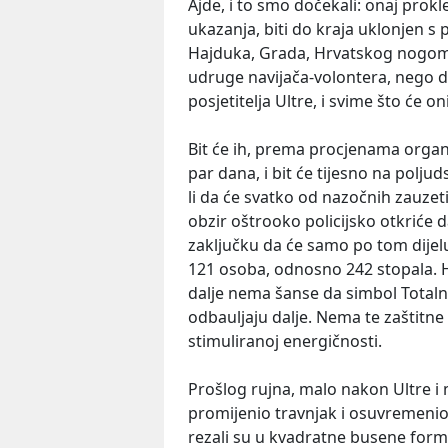
Ajde, i to smo dočekali: onaj prok
ukazanja, biti do kraja uklonjen s
Hajduka, Grada, Hrvatskog nogome
udruge navijača-volontera, nego de
posjetitelja Ultre, i svime što će oni 
Bit će ih, prema procjenama organ
par dana, i bit će tijesno na pol
li da će svatko od nazočnih zauzet
obzir oštrooko policijsko otkriće 
zaključku da će samo po tom dijel
121 osoba, odnosno 242 stopala. 
dalje nema šanse da simbol Totalno
odbauljaju dalje. Nema te zaštitne 
stimuliranoj energičnosti.
Prošlog rujna, malo nakon Ultre i
promijenio travnjak i osuvremenio s
rezali su u kvadratne busene forma