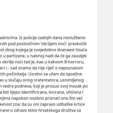
jadnicima. Iz policije zadnjih dana neslužbeno
kvih pod poslovičnim 'okriljem noći' preskočili
bol zbog kojega je svojedobno dvanaest tisuća
išlo u partizane, u naivnoj nadi da će ga zauvijek
 okrilje noći tad je, kao u kakvom B-horroru,
meri i - sad znamo da nije riječ o nepoznatom
atih počinitelja. Usrdno se ufam da opsežne
kao u slučaju onog sratentatora, usnimljenog
vedra podneva, koji je prosuo svoj mozak po
biti lijepo identificirana, locirana, uhićena i
će njima napokon osobno priznati ono što već
avnost zna: da su oni zapravo udbaške krtice
ltrirane u zdravo tkivo hrvatskoga društva sa