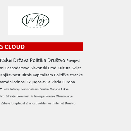
G CLOUD
atska
Država
Politika
Društvo
Povijest
ari
Gospodarstvo
Slavonski Brod
Kultura
Svijet
Književnost
Biznis
Kapitalizam
Političke stranke
arodni odnosi
Ex Jugoslavija
Vlada
Europa
am
Film
Intervju
Nacionalizam
Glazba
Manjine
Crkva
stvo
Zdravlje
Likovnost
Psihologija
Poezija
Obrazovanje
a
Zabava
Umjetnost
Znanost
Solidarnost
Internet
Drustvo