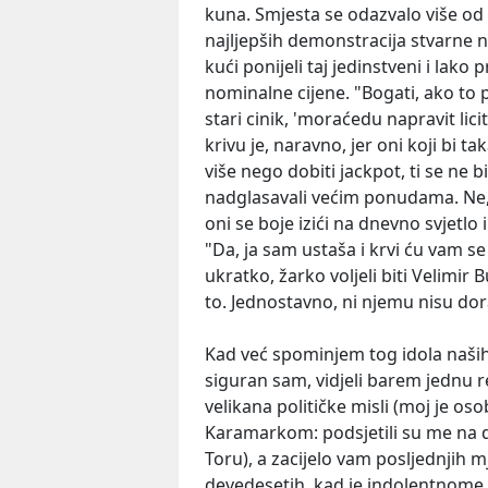
kuna. Smjesta se odazvalo više od 
najljepših demonstracija stvarne n
kući ponijeli taj jedinstveni i lako
nominalne cijene. "Bogati, ako to 
stari cinik, 'moraćedu napravit licit
krivu je, naravno, jer oni koji bi tak
više nego dobiti jackpot, ti se ne bi
nadglasavali većim ponudama. Ne, t
oni se boje izići na dnevno svjetlo 
"Da, ja sam ustaša i krvi ću vam se
ukratko, žarko voljeli biti Velimir
to. Jednostavno, ni njemu nisu dora
Kad već spominjem tog idola naših 
siguran sam, vidjeli barem jednu r
velikana političke misli (moj je os
Karamarkom: podsjetili su me na dj
Toru), a zacijelo vam posljednjih 
devedesetih, kad je indolentnome 