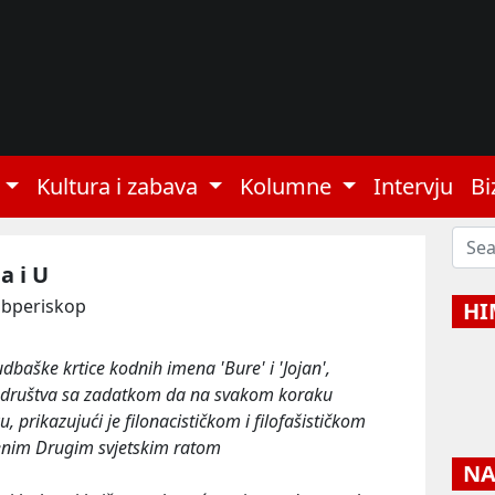
Kultura i zabava
Kolumne
Intervju
Bi
a i U
sbperiskop
HI
dbaške krtice kodnih imena 'Bure' i 'Jojan',
ga društva sa zadatkom da na svakom koraku
 prikazujući je filonacističkom i filofašističkom
jenim Drugim svjetskim ratom
NAJ