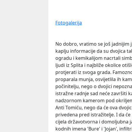
Fotogalerija
No dobro, vratimo se još jadnijim 
kaplju informacije da su dvojica ta
ogradu i kemikalijom nacrtali sim
ljudi iz Splita i najbliže okolice ot
protjerati iz svoga grada. Famozno
proparala munja, osvijetlila ih ka
počinitelju, nego o dvojici nepozn
istražne radnje sad neće završiti 
nadzornom kamerom pod okriljem 
Anti Tomiću, nego da će ova dvojica 
privedena pred istražitelje. I da 
cijela državotvorna i domoljubna j
kodnih imena 'Bure' i 'Jojan', infi