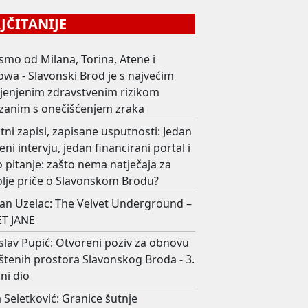
ČITANIJE
smo od Milana, Torina, Atene i
wa - Slavonski Brod je s najvećim
ijenjenim zdravstvenim rizikom
zanim s onečišćenjem zraka
ni zapisi, zapisane usputnosti: Jedan
eni intervju, jedan financirani portal i
 pitanje: zašto nema natječaja za
olje priče o Slavonskom Brodu?
an Uzelac: The Velvet Underground –
T JANE
slav Pupić: Otvoreni poziv za obnovu
štenih prostora Slavonskog Broda - 3.
ni dio
 Seletković: Granice šutnje