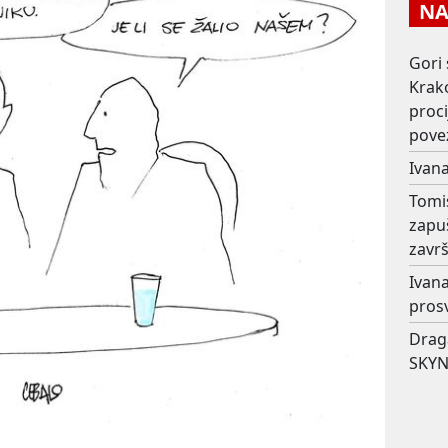
NAJ
Gori 
Krako
proc
pove
Ivana
Tomi
zapu
završ
Ivana
prosv
Drag
SKYN