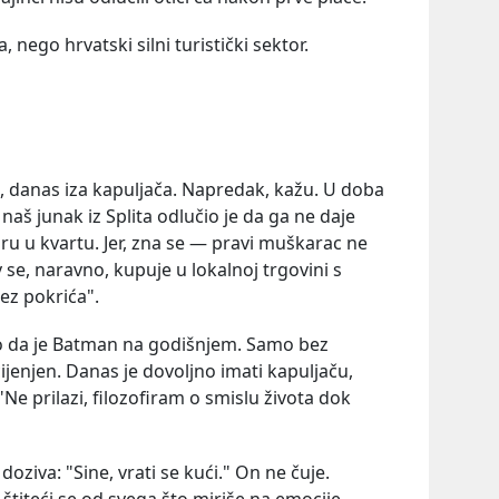
, nego hrvatski silni turistički sektor.
ga, danas iza kapuljača. Napredak, kažu. U doba
, naš junak iz Splita odlučio je da ga ne daje
ru u kvartu. Jer, zna se — pravi muškarac ne
v se, naravno, kupuje u lokalnoj trgovini s
z pokrića".
ao da je Batman na godišnjem. Samo bez
recijenjen. Danas je dovoljno imati kapuljaču,
"Ne prilazi, filozofiram o smislu života dok
ziva: "Sine, vrati se kući." On ne čuje.