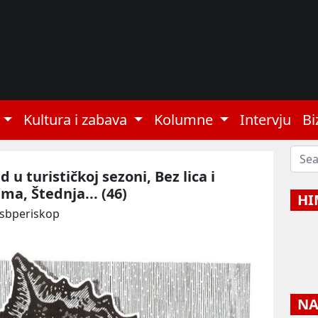
Kultura i zabava
Kolumne
Intervju
Bi
d u turističkoj sezoni, Bez lica i
a, Štednja... (46)
HI
 sbperiskop
NAJ