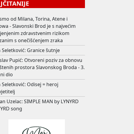
ČITANIJE
smo od Milana, Torina, Atene i
wa - Slavonski Brod je s najvećim
ijenjenim zdravstvenim rizikom
zanim s onečišćenjem zraka
 Seletković: Granice šutnje
slav Pupić: Otvoreni poziv za obnovu
štenih prostora Slavonskog Broda - 3.
ni dio
 Seletković: Odisej = heroj
jetitelj
an Uzelac: SIMPLE MAN by LYNYRD
YRD song