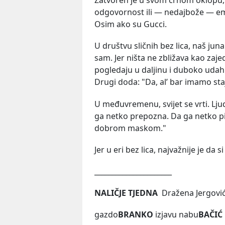
Zatvoren je u svom crnom oklopu, š
odgovornost ili — nedajbože — empa
Osim ako su Gucci.
U društvu sličnih bez lica, naš jun
sam. Jer ništa ne zbližava kao zaj
pogledaju u daljinu i duboko udahn
Drugi doda: "Da, al’ bar imamo staj
U međuvremenu, svijet se vrti. Ljud
ga netko prepozna. Da ga netko pita
dobrom maskom."
Jer u eri bez lica, najvažnije je da
______________________
NALIČJE TJEDNA
Dražena Jergovi
gazdo
BRANKO
izjavu nabu
BAČIĆ