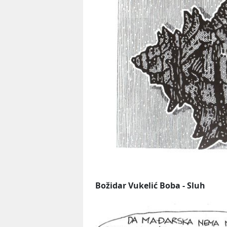
Božidar Vukelić Boba - Sluh