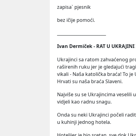
zapisa` pjesnik
bez ičije pomoći.
_______________________
Ivan Dermiček - RAT U UKRAJINI
Ukrajinci sa ratom zahvaćenog pro
raširenih ruku jer je gledajući trag
vikali - Naša katolička braća! To j
Hrvati su naša braća Slaveni.
Najviše su se Ukrajincima veselili 
vidjeli kao radnu snagu.
Onda su neki Ukrajinci počeli rad
u kuhinji jednog hotela.
Hotelijer je bio sretan, sve dok Ukr