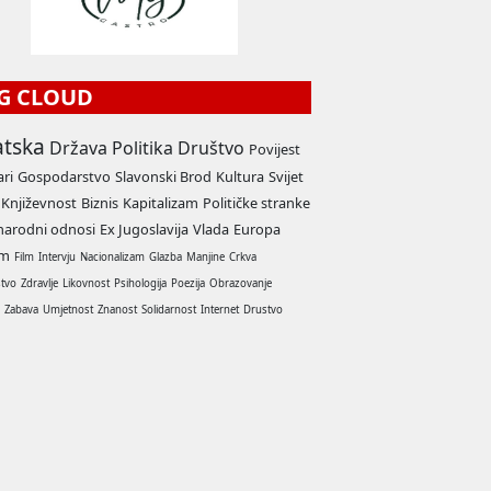
G CLOUD
atska
Država
Politika
Društvo
Povijest
ari
Gospodarstvo
Slavonski Brod
Kultura
Svijet
Književnost
Biznis
Kapitalizam
Političke stranke
arodni odnosi
Ex Jugoslavija
Vlada
Europa
am
Film
Intervju
Nacionalizam
Glazba
Manjine
Crkva
stvo
Zdravlje
Likovnost
Psihologija
Poezija
Obrazovanje
a
Zabava
Umjetnost
Znanost
Solidarnost
Internet
Drustvo