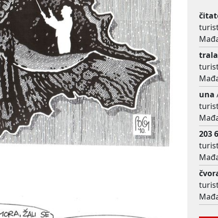
čitat
turis
Mađa
trala
turis
Mađa
una
turis
Mađa
203 
turis
Mađa
čvor
turis
Mađa