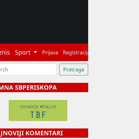
znis
Sport
Prijava
Registracija
MNA SBPERISKOPA
NOVIJI KOMENTARI