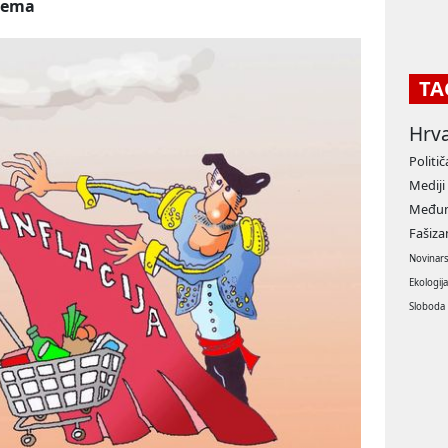
nema
TA
Hrv
Politič
Mediji
Međun
Fašiz
Novinar
Ekologij
Sloboda