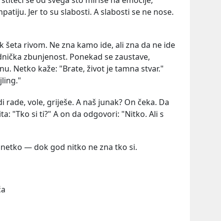
titeći se od svega što miriše na emocije,
tiju. Jer to su slabosti. A slabosti se ne nose.
ak šeta rivom. Ne zna kamo ide, ali zna da ne ide
ednička zbunjenost. Ponekad se zaustave,
u. Netko kaže: "Brate, život je tamna stvar."
ling."
i rade, vole, griješe. A naš junak? On čeka. Da
: "Tko si ti?" A on da odgovori: "Nitko. Ali s
 si netko — dok god nitko ne zna tko si.
ća