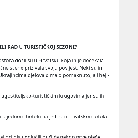
 ILI RAD U TURISTIČKOJ SEZONI?
stora došli su u Hrvatsku koja ih je dočekala
ične scene prizivala svoju povijest. Neki su im
e Ukrajincima djelovalo malo pomaknuto, ali hej -
u ugostiteljsko-turističkim krugovima jer su ih
iti u jednom hotelu na jednom hrvatskom otoku
ajinci nisu odlučili otići ća nakon prve plaće.