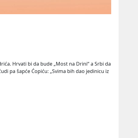
drića. Hrvati bi da bude „Most na Drini“ a Srbi da
čudi pa šapće Ćopiću: „Svima bih dao jedinicu iz