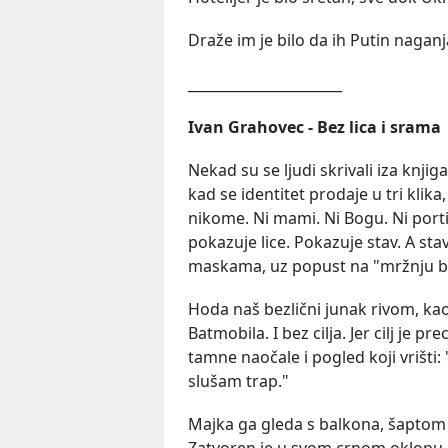
Draže im je bilo da ih Putin naganja
______________________
Ivan Grahovec - Bez lica i srama
Nekad su se ljudi skrivali iza knji
kad se identitet prodaje u tri klika
nikome. Ni mami. Ni Bogu. Ni porti
pokazuje lice. Pokazuje stav. A sta
maskama, uz popust na "mržnju be
Hoda naš bezlični junak rivom, k
Batmobila. I bez cilja. Jer cilj je p
tamne naočale i pogled koji vrišti: 
slušam trap."
Majka ga gleda s balkona, šaptom do