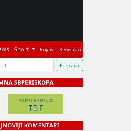
znis
Sport
Prijava
Registracija
MNA SBPERISKOPA
NOVIJI KOMENTARI