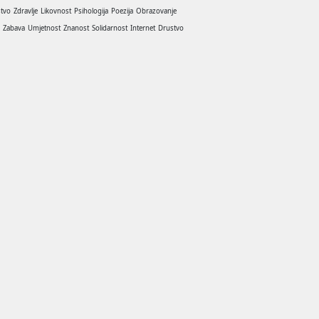
stvo
Zdravlje
Likovnost
Psihologija
Poezija
Obrazovanje
a
Zabava
Umjetnost
Znanost
Solidarnost
Internet
Drustvo