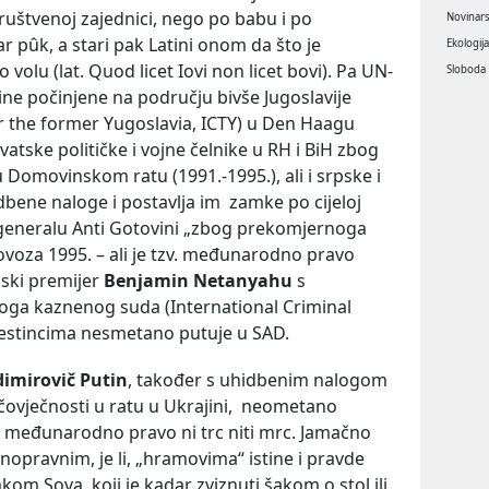
 društvenoj zajednici, nego po babu i po
Novinar
r pûk, a stari pak Latini onom da što je
Ekologij
volu (lat. Quod licet Iovi non licet bovi). Pa UN-
Sloboda
ne počinjene na području bivše Jugoslavije
or the former Yugoslavia, ICTY) u Den Haagu
atske političke i vojne čelnike u RH i BiH zbog
 u Domovinskom ratu (1991.-1995.), ali i srpske i
dbene naloge i postavlja im zamke po cijeloj
, generalu Anti Gotovini „zbog prekomjernoga
voza 1995. – ali je tzv. međunarodno pravo
lski premijer
Benjamin Netanyahu
s
a kaznenog suda (International Criminal
lestincima nesmetano putuje u SAD.
dimirovič Putin
, također s uhidbenim nalogom
v čovječnosti u ratu u Ukrajini, neometano
v. međunarodno pravo ni trc niti mrc. Jamačno
pravnim, je li, „hramovima“ istine i pravde
kom Sova, koji je kadar zviznuti šakom o stol ili,