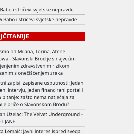
Babo i stričevi svjetske nepravde
a
Babo i stričevi svjetske nepravde
ČITANIJE
smo od Milana, Torina, Atene i
wa - Slavonski Brod je s najvećim
ijenjenim zdravstvenim rizikom
zanim s onečišćenjem zraka
ni zapisi, zapisane usputnosti: Jedan
eni intervju, jedan financirani portal i
 pitanje: zašto nema natječaja za
olje priče o Slavonskom Brodu?
an Uzelac: The Velvet Underground –
T JANE
ca Lemaić: Javni interes ispred svega: