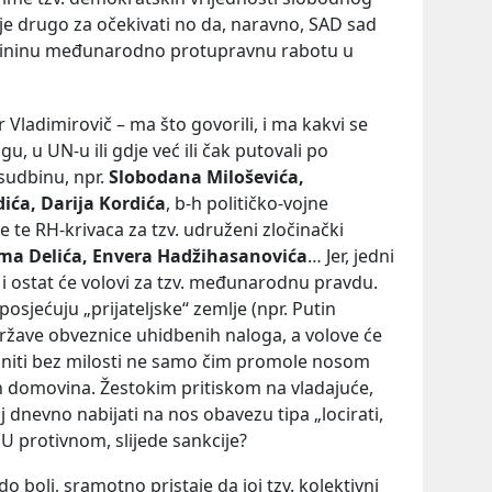
o je drugo za očekivati no da, naravno, SAD sad
A-ininu međunarodno protupravnu rabotu u
Vladimirovič – ma što govorili, i ma kakvi se
u, u UN-u ili gdje već ili čak putovali po
sudbinu, npr.
Slobodana Miloševića,
ića, Darija Kordića
, b-h političko-vojne
 te RH-krivaca za tzv. udruženi zločinački
sima Delića, Envera Hadžihasanovića
… Jer, jedni
su i ostat će volovi za tzv. međunarodnu pravdu.
posjećuju „prijateljske“ zemlje (npr. Putin
 države obveznice uhidbenih naloga, a volove će
 goniti bez milosti ne samo čim promole nosom
ih domovina. Žestokim pritiskom na vladajuće,
 dnevno nabijati na nos obavezu tipa „locirati,
i“. U protivnom, slijede sankcije?
 boli, sramotno pristaje da joj tzv. kolektivni