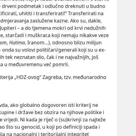
m o drveni podmetak i odlučno dreknuti u budno
irati, uhititi i transferirati!“ Transferirati na
odmjeravanja zaslužene kazne. Ako su, dakle,
Jupiteri – a do tjemena mokri od krvi nedužnih
ce, starčadi i muškraca koji nemaju nikakve veze
hom
,
Hutima
, Iranom…), odnosno blizu milijun
 – onda su volovi političari/generali koji su u ex-
ojih tek neznatan dio, čak i ne najvažnijih, još
ima u međuvremenu već pomrli.
kriterija „HDZ-ovog“ Zagreba, tzv. međunarodno
da, ako globalno dogovoren isti kriterij ne
kupine i države bez obzira na njihove politike i
 vrijedi. Ni kada je riječ o (su)krivnji za najteže
ao što su genocid, u koji po definiciji spada i
a na nacionalni i teritorijalni integritet