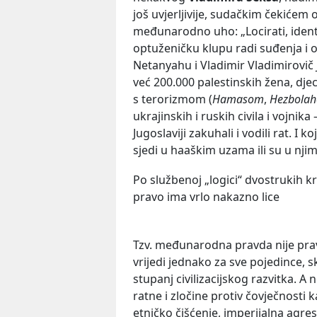
još uvjerljivije, sudačkim čekiće
međunarodno uho: „Locirati, identific
optuženičku klupu radi suđenja i 
Netanyahu i Vladimir Vladimirovič 
već 200.000 palestinskih žena, dje
s terorizmom (
Hamasom
,
Hezbola
ukrajinskih i ruskih civila i vojnika
Jugoslaviji zakuhali i vodili rat. I k
sjedi u haaškim uzama ili su u nj
Po službenoj „logici“ dvostrukih 
pravo ima vrlo nakazno lice
Tzv. međunarodna pravda nije prav
vrijedi jednako za sve pojedince, s
stupanj civilizacijskog razvitka. A ne
ratne i zločine protiv čovječnosti k
etničko čišćenje, imperijalna agresij