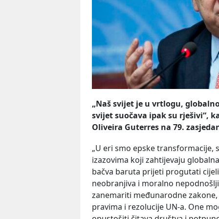
„Naš svijet je u vrtlogu, globalno
svijet suočava ipak su rješivi“,
Oliveira Guterres na 79. zasjeda
„U eri smo epske transformacije, s
izazovima koji zahtijevaju global
bačva baruta prijeti progutati cijeli
neobranjiva i moralno nepodnošlj
zanemariti međunarodne zakone, 
pravima i rezolucije UN-a. One mo
opustošiti čitava društva i potpun