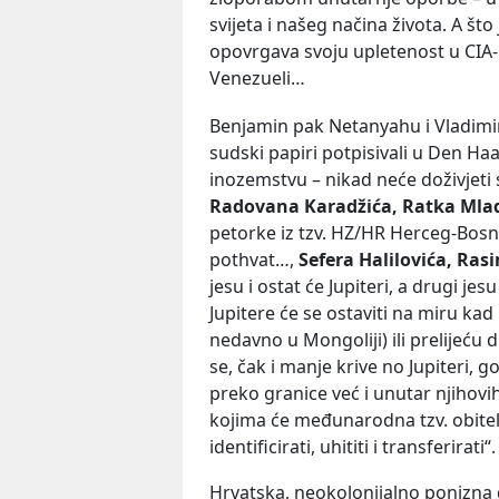
svijeta i našeg načina života. A št
opovrgava svoju upletenost u CI
Venezueli…
Benjamin pak Netanyahu i Vladimir 
sudski papiri potpisivali u Den Haag
inozemstvu – nikad neće doživjeti 
Radovana Karadžića, Ratka Mlad
petorke iz tzv. HZ/HR Herceg-Bosne
pothvat…,
Sefera Halilovića, Ra
jesu i ostat će Jupiteri, a drugi je
Jupitere će se ostaviti na miru kad 
nedavno u Mongoliji) ili prelijeću
se, čak i manje krive no Jupiteri,
preko granice već i unutar njihov
kojima će međunarodna tzv. obitelj
identificirati, uhititi i transferirat
Hrvatska, neokolonijalno ponizna do