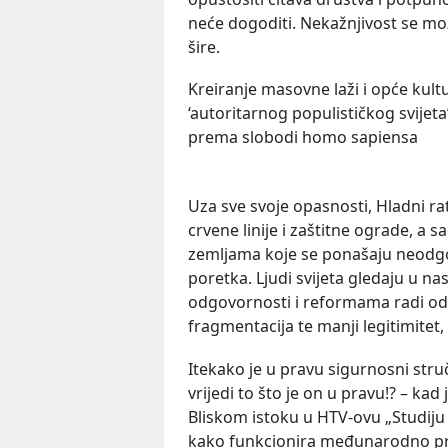
neće dogoditi. Nekažnjivost se može
šire.
Kreiranje masovne laži i opće kult
‘autoritarnog populističkog svijeta
prema slobodi homo sapiensa
Uza sve svoje opasnosti, Hladni rat 
crvene linije i zaštitne ograde, a 
zemljama koje se ponašaju neodg
poretka. Ljudi svijeta gledaju u n
odgovornosti i reformama radi odr
fragmentacija te manji legitimitet, k
Itekako je u pravu sigurnosni str
vrijedi to što je on u pravu!? – ka
Bliskom istoku u HTV-ovu „Studiju 
kako funkcionira međunarodno prav