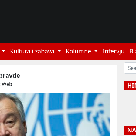
Kultura i zabava
Kolumne
Intervju
Bi
epravde
: Web
HI
NAJ