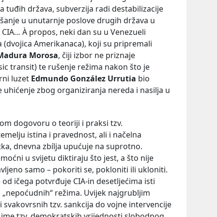
a tuđih država, subverzija radi destabilizacije
ešanje u unutarnje poslove drugih država u
CIA… À propos, neki dan su u Venezueli
 (dvojica Amerikanaca), koji su pripremali
 Madura Morosa
, čiji izbor ne priznaje
sic transit) te rušenje režima nakon što je
rni luzet
Edmundo González Urrutia
bio
uhićenje zbog organiziranja nereda i nasilja u
 dogovoru o teoriji i praksi tzv.
elju istina i pravednost, ali i načelna
ka, dnevna zbílja upućuje na suprotno.
oćni u svijetu diktiraju što jest, a što nije
jeno samo – pokoriti se, pokloniti ili ukloniti.
 od ičega potvrđuje CIA-in desetljećima isti
ja „nepoćudnih“ režima. Uvijek najgrubljim
 svakovrsnih tzv. sankcija do vojne intervencije
ime tzv. demokratskih vrijednosti slobodnog