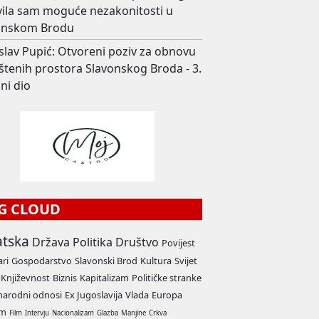
avila sam moguće nezakonitosti u
onskom Brodu
slav Pupić: Otvoreni poziv za obnovu
štenih prostora Slavonskog Broda - 3.
ni dio
G CLOUD
atska
Država
Politika
Društvo
Povijest
ari
Gospodarstvo
Slavonski Brod
Kultura
Svijet
Književnost
Biznis
Kapitalizam
Političke stranke
arodni odnosi
Ex Jugoslavija
Vlada
Europa
am
Film
Intervju
Nacionalizam
Glazba
Manjine
Crkva