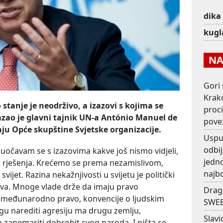
dika
kugl
NAJ
Gori 
Krako
 stanje je neodrživo, a izazovi s kojima se
proc
 kazao je glavni tajnik UN-a António Manuel de
pove
nju Opće skupštine Svjetske organizacije.
Usput
odbij
uočavam se s izazovima kakve još nismo vidjeli,
jedno
na rješenja. Krećemo se prema nezamislivom,
najb
 svijet. Razina nekažnjivosti u svijetu je politički
iva. Mnoge vlade drže da imaju pravo
Drag
međunarodno pravo, konvencije o ljudskim
SWEE
gu narediti agresiju ma drugu zemlju,
Slavi
o zanemariti dobrobit svog naroda. I ništa se