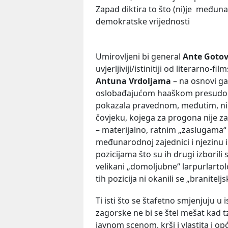
Zapad diktira to što (ni)je međunaro
demokratske vrijednosti
Umirovljeni bi general
Ante Goto
uvjerljiviji/istinitiji od literarno-f
Antuna Vrdoljama
– na osnovi g
oslobađajućom haaškom presudom.
pokazala pravednom, međutim, nikad
čovjeku, kojega za progona nije zaš
– materijalno, ratnim „zaslugama“ 
međunarodnoj zajednici i njezinu i
pozicijama što su ih drugi izborili
velikani „domoljubne“ larpurlartolo
tih pozicija ni okanili se „branitelj
Ti isti što se štafetno smjenjuju u
zagorske ne bi se štel mešat kad
javnom scenom, krši i vlastita i opća