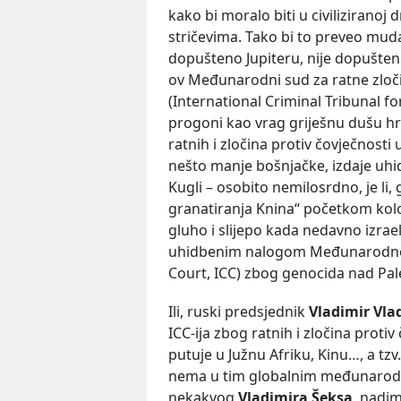
kako bi moralo biti u civiliziranoj
stričevima. Tako bi to preveo muda
dopušteno Jupiteru, nije dopušteno 
ov Međunarodni sud za ratne zloči
(International Criminal Tribunal f
progoni kao vrag griješnu dušu hrv
ratnih i zločina protiv čovječnosti
nešto manje bošnjačke, izdaje uhi
Kugli – osobito nemilosrdno, je li
granatiranja Knina“ početkom kolo
gluho i slijepo kada nedavno izrae
uhidbenim nalogom Međunarodnog
Court, ICC) zbog genocida nad Pa
Ili, ruski predsjednik
Vladimir Vla
ICC-ija zbog ratnih i zločina proti
putuje u Južnu Afriku, Kinu…, a tz
nema u tim globalnim međunarodno
nekakvog
Vladimira Šeksa
, nadim