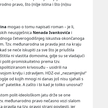
dno pravo, što (ni)je istina i što (ni)su
vina
mogao o tomu napisati roman – je li,
ilmskih neuspješnica
Nenada Ivankovića
i
adnoga četverogodišnjeg iskustva okončanoga
 Tzv. međunarodna se pravda jest na kraju
 se neće iskupiti za sve što je priuštila
titila ni vlastita domovina, gdje su se vladajući
i polit-promiskuitetno prema tzv.
spolitiziranom krivosuđu – usidrili na
 svojom krvlju i zdravljem. HDZ-ovi „nezamjenjivi“
gije od kojih mnogi ni danas još nisu sjahali s
ske“ patetike. A zašto i bi kad je toliko unosna!?
 istom polit-ideološkom jatu drže se one
 tzv. međunarodno pravo nečasno vozi slalom
 pravila na tzv. pravoj strani povijesti, jer