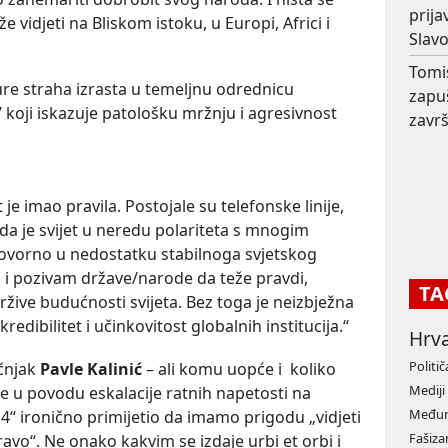
prij
 vidjeti na Bliskom istoku, u Europi, Africi i
Slav
Tomi
ure straha izrasta u temeljnu odrednicu
zapu
’ koji iskazuje patološku mržnju i agresivnost
završ
je imao pravila. Postojale su telefonske linije,
sada je svijet u neredu polariteta s mnogim
ovorno u nedostatku stabilnoga svjetskog
as i pozivam države/narode da teže pravdi,
TA
žive budućnosti svijeta. Bez toga je neizbježna
redibilitet i učinkovitost globalnih institucija.“
Hrv
Politič
učnjak
Pavle Kalinić
– ali komu uopće i koliko
Mediji
d je u povodu eskalacije ratnih napetosti na
Međun
4“ ironično primijetio da imamo prigodu „vidjeti
Fašiz
o“. Ne onako kakvim se izdaje urbi et orbi i