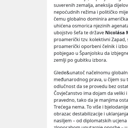
suverenih zemalja, aneksija dijelov
nepoćudnih režima i političko mij
čemu globalno dominira američka 
uhićena osmorica njezinih agenata
ubojstvo šefa te države
Nicolása
proamerički tzv. kolektivni Zapad, 
proamerički oporbeni čelnik i izbo
pobjegao u Španjolsku da izbjegne 
zemlji po gubitku izbora.
Glede&unatoč načelnomu globalnom
međunarodnog prava, u čijem su tem
odlučnost da se provedu bez ostat
Čovječanstvo ima dojam da veliki i m
pravedno, tako da je manjima ostavl
Trećega nema. To više i bjelodanije
obrazac destabilizacije i uklanjan
nasiljem – od diplomatskih ucjena i
zloporabom unutarnje oporbe – u 