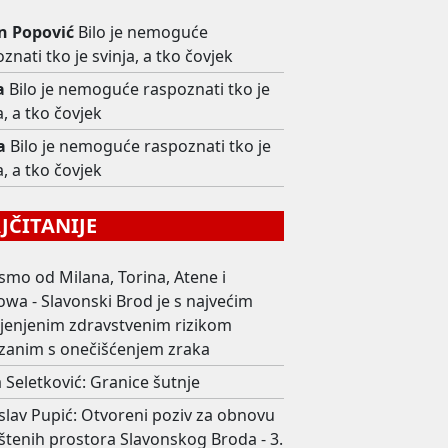
n Popović
Bilo je nemoguće
znati tko je svinja, a tko čovjek
a
Bilo je nemoguće raspoznati tko je
a, a tko čovjek
a
Bilo je nemoguće raspoznati tko je
a, a tko čovjek
ČITANIJE
smo od Milana, Torina, Atene i
wa - Slavonski Brod je s najvećim
ijenjenim zdravstvenim rizikom
zanim s onečišćenjem zraka
 Seletković: Granice šutnje
slav Pupić: Otvoreni poziv za obnovu
štenih prostora Slavonskog Broda - 3.