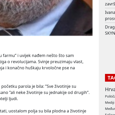
završ
Ivana
prosv
Drag
SKYN
ku farmu” i uvijek nađem nešto što sam
ga o revolucijama. Svinje preuzimaju vlast,
anja i konačno huškaju krvoločne pse na
TA
početku parola je bila: ”Sve životinje su
Hrv
no ”ali neke životinje su jednakije od drugih”.
Politič
elji ljudi.
Mediji
Međun
tati, uostalom polja su bila plodna a životinje
Fašiz