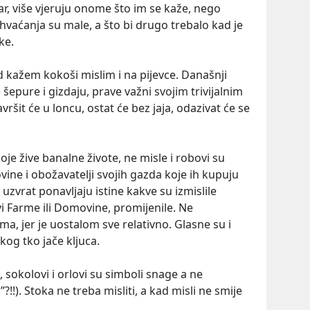
r, više vjeruju onome što im se kaže, nego
vaćanja su male, a što bi drugo trebalo kad je
ke.
d kažem kokoši mislim i na pijevce. Današnji
e šepure i gizdaju, prave važni svojim trivijalnim
ršit će u loncu, ostat će bez jaja, odazivat će se
oje žive banalne živote, ne misle i robovi su
ovine i obožavatelji svojih gazda koje ih kupuju
zvrat ponavljaju istine kakve su izmislile
evi Farme ili Domovine, promijenile. Ne
a, jer je uostalom sve relativno. Glasne su i
kog tko jače kljuca.
 sokolovi i orlovi su simboli snage a ne
”?!!). Stoka ne treba misliti, a kad misli ne smije