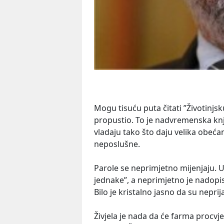
Mogu tisuću puta čitati ”Životinjs
propustio. To je nadvremenska knji
vladaju tako što daju velika obeć
neposlušne.
Parole se neprimjetno mijenjaju. U 
jednake”, a neprimjetno je nadopisa
Bilo je kristalno jasno da su neprijat
Živjela je nada da će farma procvje