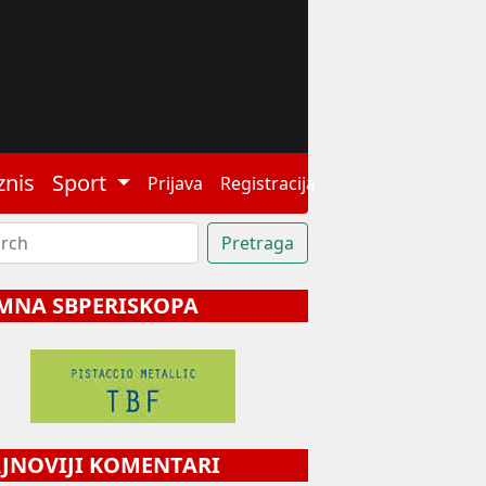
znis
Sport
Prijava
Registracija
MNA SBPERISKOPA
NOVIJI KOMENTARI