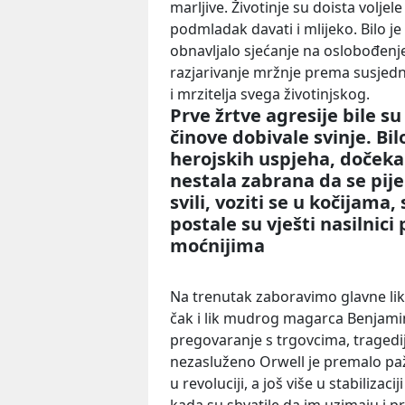
marljive. Životinje su doista voljel
podmladak davati i mlijeko. Bilo j
obnavljalo sjećanje na oslobođenje
razjarivanje mržnje prema susjedni
i mrzitelja svega životinjskog.
Prve žrtve agresije bile su
činove dobivale svinje. Bil
herojskih uspjeha, dočeka
nestala zabrana da se pije
svili, voziti se u kočijama,
postale su vješti nasilnic
moćnijima
Na trenutak zaboravimo glavne lik
čak i lik mudrog magarca Benjamina
pregovaranje s trgovcima, tragedij
nezasluženo Orwell je premalo pa
u revoluciji, a još više u stabiliza