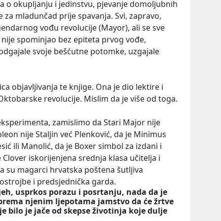
la o okupljanju i jedinstvu, pjevanje domoljubnih
ve za mladunčad prije spavanja. Svi, zapravo,
egendarnog vođu revolucije (Mayor), ali se sve
 i nije spominjao bez epiteta prvog vođe,
 odgajale svoje bešćutne potomke, uzgajale
ca objavljivanja te knjige. Ona je dio lektire i
a Oktobarske revolucije. Mislim da je više od toga.
eksperimenta, zamislimo da Stari Major nije
eon nije Staljin već Plenković, da je Minimus
ć ili Manolić, da je Boxer simbol za izdani i
e Clover iskorijenjena srednja klasa učitelja i
a su magarci hrvatska poštena šutljiva
 postrojbe i predsjednička garda.
jeh, usprkos porazu i posrtanju, nada da je
 prema njenim ljepotama jamstvo da će žrtve
e bilo je jače od skepse životinja koje dulje