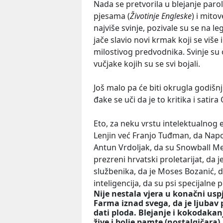
Nada se pretvorila u blejanje paro
pjesama (
Životinje Engleske
) i mito
najviše svinje, pozivale su se na l
jače slavio novi krmak koji se više
milostivog predvodnika. Svinje su
vučjake kojih su se svi bojali.
Još malo pa će biti okrugla godišnji
đake se uči da je to kritika i satir
Eto, za neku vrstu intelektualnog 
Lenjin već Franjo Tuđman, da Napol
Antun Vrdoljak, da su Snowball Mesi
prezreni hrvatski proletarijat, da j
službenika, da je Moses Bozanić, d
inteligencija, da su psi specijalne
Nije nestala vjera u konačni usp
Farma iznad svega, da je ljubav
dati ploda. Blejanje i kokodakanj
žive i bolje pamte (nostalgičara)