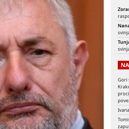
Zora
raspo
Nan
svinj
Tunj
svinj
NAJ
Gori 
Krako
proc
pove
Ivana
Tomi
zapu