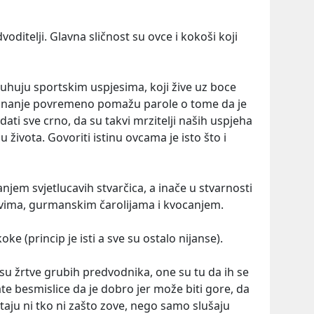
dvoditelji. Glavna sličnost su ovce i kokoši koji
puhuju sportskim uspjesima, koji žive uz boce
neznanje povremeno pomažu parole o tome da je
ati sve crno, da su takvi mrzitelji naših uspjeha
u života. Govoriti istinu ovcama je isto što i
njem svjetlucavih stvarčica, a inače u stvarnosti
čevima, gurmanskim čarolijama i kvocanjem.
oke (princip je isti a sve su ostalo nijanse).
su žrtve grubih predvodnika, one su tu da ih se
vate besmislice da je dobro jer može biti gore, da
itaju ni tko ni zašto zove, nego samo slušaju