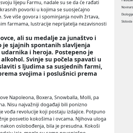
e svoju lijepu Farmu, nadale su se da će rađati
Novinar
e krasnih povorki u kojima se suosjećajno
Ekologij
. Sve više govora i spominjanja novih žrtava,
Sloboda
m farmama, lustracije neprijatelja nezavisnosti
 ovce, ali su medalje za junaštvo i
o je sjajnih spontanih slavljenja
 udarnika i heroja. Postepeno je
 alkohol. Svinje su počela spavati u
 slaviti s ljudima sa susjednih farmi,
i prema svojima i poslušnici prema
ove Napoleona, Boxera, Snowballa, Molli, pa
. Nisu najvažniji događaji bili ponizno
e vođa revolucije koji postaju izdajice. Potpuno
žnje posvetio kokošima i ovcama. Njihova uloga
ciji nakon oslobođenja, bila je presudna. Kokoši