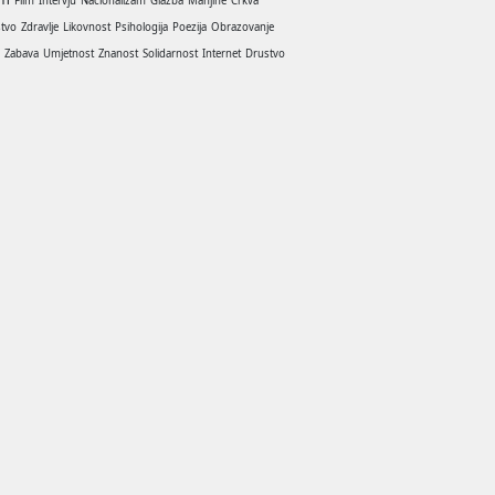
Film
Intervju
Nacionalizam
Glazba
Manjine
Crkva
stvo
Zdravlje
Likovnost
Psihologija
Poezija
Obrazovanje
a
Zabava
Umjetnost
Znanost
Solidarnost
Internet
Drustvo