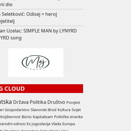
ni dio
 Seletković: Odisej = heroj
jetitelj
an Uzelac: SIMPLE MAN by LYNYRD
YRD song
G CLOUD
atska
Država
Politika
Društvo
Povijest
ari
Gospodarstvo
Slavonski Brod
Kultura
Svijet
Književnost
Biznis
Kapitalizam
Političke stranke
arodni odnosi
Ex Jugoslavija
Vlada
Europa
am