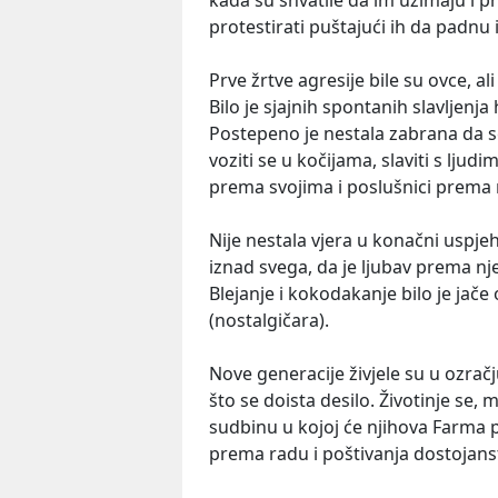
kada su shvatile da im uzimaju i 
protestirati puštajući ih da padnu i
Prve žrtve agresije bile su ovce, al
Bilo je sjajnih spontanih slavljenj
Postepeno je nestala zabrana da se 
voziti se u kočijama, slaviti s ljudi
prema svojima i poslušnici prema
Nije nestala vjera u konačni uspje
iznad svega, da je ljubav prema nj
Blejanje i kokodakanje bilo je jače 
(nostalgičara).
Nove generacije živjele su u ozrač
što se doista desilo. Životinje se,
sudbinu u kojoj će njihova Farma p
prema radu i poštivanja dostojans