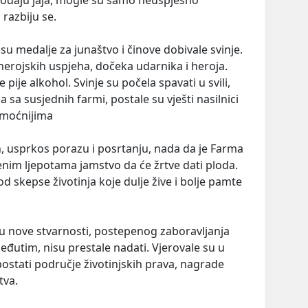
prodaju jaja, mogle su samo neuspješno
 razbiju se.
i su medalje za junaštvo i činove dobivale svinje.
a herojskih uspjeha, dočeka udarnika i heroja.
pije alkohol. Svinje su počela spavati u svili,
ma sa susjednih farmi, postale su vješti nasilnici
 moćnijima
h, usprkos porazu i posrtanju, nada da je Farma
enim ljepotama jamstvo da će žrtve dati ploda.
od skepse životinja koje dulje žive i bolje pamte
ju nove stvarnosti, postepenog zaboravljanja
 međutim, nisu prestale nadati. Vjerovale su u
ostati područje životinjskih prava, nagrade
tva.