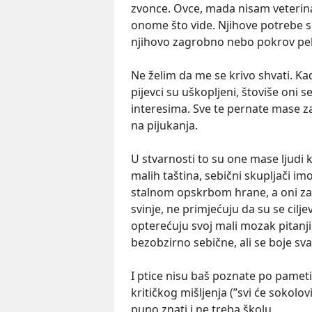
zvonce. Ovce, mada nisam veterina
onome što vide. Njihove potrebe sh
njihovo zagrobno nebo pokrov pe
Ne želim da me se krivo shvati. Ka
pijevci su uškopljeni, štoviše oni s
interesima. Sve te pernate mase zav
na pijukanja.
U stvarnosti to su one mase ljudi k
malih taština, sebični skupljači im
stalnom opskrbom hrane, a oni za u
svinje, ne primjećuju da su se cilj
opterećuju svoj mali mozak pitanjim
bezobzirno sebične, ali se boje sva
I ptice nisu baš poznate po pameti,
kritičkog mišljenja (”svi će sokolovi
puno znati i ne treba školu.