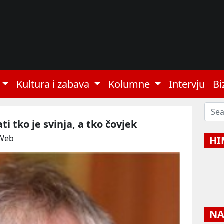
Kultura i zabava
Kolumne
Intervju
Bi
i tko je svinja, a tko čovjek
 Web
HI
NAJ