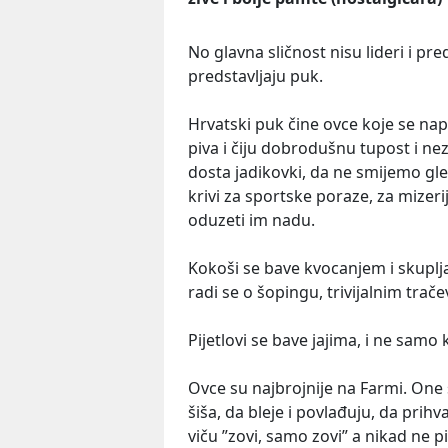
No glavna sličnost nisu lideri i pre
predstavljaju puk.
Hrvatski puk čine ovce koje se na
piva i čiju dobrodušnu tupost i 
dosta jadikovki, da ne smijemo gled
krivi za sportske poraze, za mizerij
oduzeti im nadu.
Kokoši se bave kvocanjem i skuplja
radi se o šopingu, trivijalnim tra
Pijetlovi se bave jajima, i ne samo k
Ovce su najbrojnije na Farmi. One 
šiša, da bleje i povlađuju, da prih
viču ”zovi, samo zovi” a nikad ne p