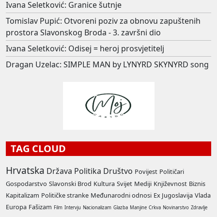
Ivana Seletković: Granice šutnje
Tomislav Pupić: Otvoreni poziv za obnovu zapuštenih
prostora Slavonskog Broda - 3. završni dio
Ivana Seletković: Odisej = heroj prosvjetitelj
Dragan Uzelac: SIMPLE MAN by LYNYRD SKYNYRD song
TAG CLOUD
Hrvatska
Država
Politika
Društvo
Povijest
Političari
Gospodarstvo
Slavonski Brod
Kultura
Svijet
Mediji
Književnost
Biznis
Kapitalizam
Političke stranke
Međunarodni odnosi
Ex Jugoslavija
Vlada
Europa
Fašizam
Film
Intervju
Nacionalizam
Glazba
Manjine
Crkva
Novinarstvo
Zdravlje