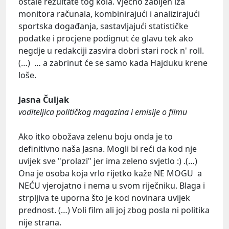
ostale rezultate tog kola. Vječno zabijen iza
monitora računala, kombinirajući i analizirajući
sportska događanja, sastavljajući statističke
podatke i procjene podignut će glavu tek ako
negdje u redakciji zasvira dobri stari rock n' roll.
(…) … a zabrinut će se samo kada Hajduku krene
loše.
Jasna Čuljak
voditeljica političkog magazina i emisije o filmu
Ako itko obožava zelenu boju onda je to
definitivno naša Jasna. Mogli bi reći da kod nje
uvijek sve "prolazi" jer ima zeleno svjetlo :) .(…)
Ona je osoba koja vrlo rijetko kaže NE MOGU a
NEĆU vjerojatno i nema u svom riječniku. Blaga i
strpljiva te uporna što je kod novinara uvijek
prednost. (…) Voli film ali joj zbog posla ni politika
nije strana.