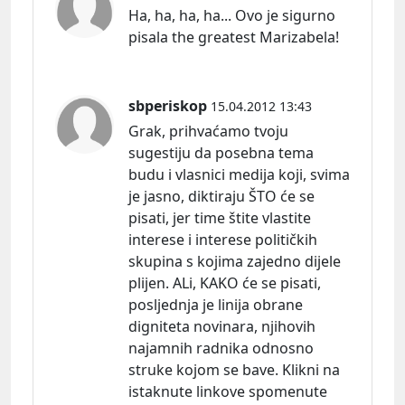
Ha, ha, ha, ha... Ovo je sigurno
pisala the greatest Marizabela!
sbperiskop
15.04.2012 13:43
Grak, prihvaćamo tvoju
sugestiju da posebna tema
budu i vlasnici medija koji, svima
je jasno, diktiraju ŠTO će se
pisati, jer time štite vlastite
interese i interese političkih
skupina s kojima zajedno dijele
plijen. ALi, KAKO će se pisati,
posljednja je linija obrane
digniteta novinara, njihovih
najamnih radnika odnosno
struke kojom se bave. Klikni na
istaknute linkove spomenute