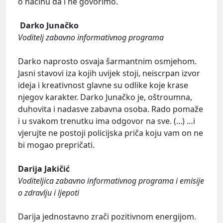
o načinu da i ne govorimo.
Darko Junačko
Voditelj zabavno informativnog programa
Darko naprosto osvaja šarmantnim osmjehom.
Jasni stavovi iza kojih uvijek stoji, neiscrpan izvor
ideja i kreativnost glavne su odlike koje krase
njegov karakter. Darko Junačko je, oštroumna,
duhovita i nadasve zabavna osoba. Rado pomaže
i u svakom trenutku ima odgovor na sve. (...) …i
vjerujte ne postoji policijska priča koju vam on ne
bi mogao prepričati.
Darija Jakičić
Voditeljica zabavno informativnog programa i emisije
o zdravlju i ljepoti
Darija jednostavno zrači pozitivnom energijom.