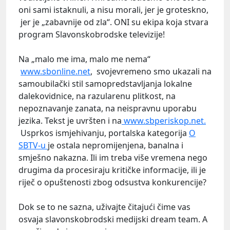
oni sami istaknuli, a nisu morali, jer je groteskno,
jer je „zabavnije od zla“. ONI su ekipa koja stvara
program Slavonskobrodske televizije!
Na „malo me ima, malo me nema“
www.sbonline.net
, svojevremeno smo ukazali na
samoubilački stil samopredstavljanja lokalne
dalekovidnice, na razularenu plitkost, na
nepoznavanje zanata, na neispravnu uporabu
jezika. Tekst je uvršten i na
www.sbperiskop.net.
Usprkos ismjehivanju, portalska kategorija
O
SBTV-u
je ostala nepromijenjena, banalna i
smješno nakazna. Ili im treba više vremena nego
drugima da procesiraju kritičke informacije, ili je
riječ o opuštenosti zbog odsustva konkurencije?
Dok se to ne sazna, uživajte čitajući čime vas
osvaja slavonskobrodski medijski dream team. A