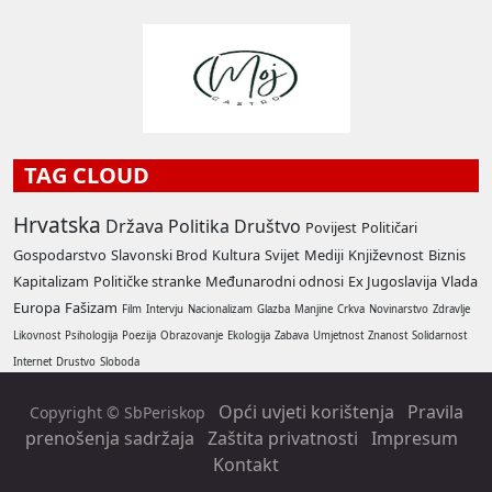
TAG CLOUD
Hrvatska
Država
Politika
Društvo
Povijest
Političari
Gospodarstvo
Slavonski Brod
Kultura
Svijet
Mediji
Književnost
Biznis
Kapitalizam
Političke stranke
Međunarodni odnosi
Ex Jugoslavija
Vlada
Europa
Fašizam
Film
Intervju
Nacionalizam
Glazba
Manjine
Crkva
Novinarstvo
Zdravlje
Likovnost
Psihologija
Poezija
Obrazovanje
Ekologija
Zabava
Umjetnost
Znanost
Solidarnost
Internet
Drustvo
Sloboda
Opći uvjeti korištenja
Pravila
Copyright © SbPeriskop
prenošenja sadržaja
Zaštita privatnosti
Impresum
Kontakt