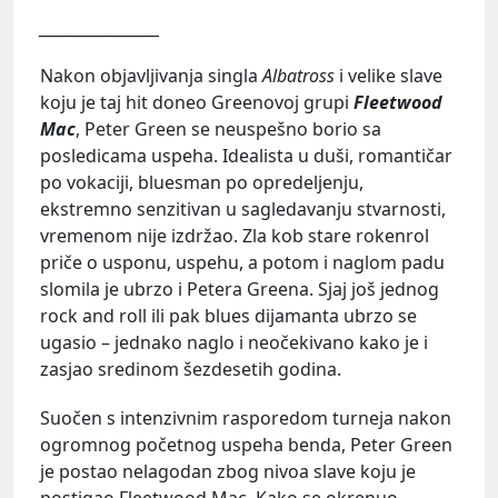
__________________
Nakon objavljivanja singla
Albatross
i velike slave
koju je taj hit doneo Greenovoj grupi
Fleetwood
Mac
, Peter Green se neuspešno borio sa
posledicama uspeha. Idealista u duši, romantičar
po vokaciji, bluesman po opredeljenju,
ekstremno senzitivan u sagledavanju stvarnosti,
vremenom nije izdržao. Zla kob stare rokenrol
priče o usponu, uspehu, a potom i naglom padu
slomila je ubrzo i Petera Greena. Sjaj još jednog
rock and roll ili pak blues dijamanta ubrzo se
ugasio – jednako naglo i neočekivano kako je i
zasjao sredinom šezdesetih godina.
Suočen s intenzivnim rasporedom turneja nakon
ogromnog početnog uspeha benda, Peter Green
je postao nelagodan zbog nivoa slave koju je
postigao Fleetwood Mac. Kako se okrenuo