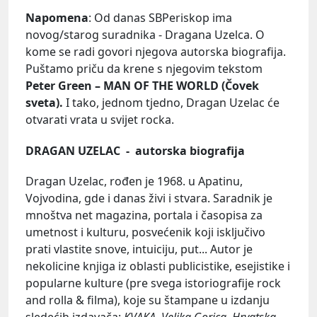
Napomena
: Od danas SBPeriskop ima
novog/starog suradnika - Dragana Uzelca. O
kome se radi govori njegova autorska biografija.
Puštamo priču da krene s njegovim tekstom
Peter Green – MAN OF THE WORLD (Čovek
sveta).
I tako, jednom tjedno, Dragan Uzelac će
otvarati vrata u svijet rocka.
DRAGAN UZELAC - autorska biografija
Dragan Uzelac, rođen je 1968. u Apatinu,
Vojvodina, gde i danas živi i stvara. Saradnik je
mnoštva net magazina, portala i časopisa za
umetnost i kulturu, posvećenik koji isključivo
prati vlastite snove, intuiciju, put... Autor je
nekolicine knjiga iz oblasti publicistike, esejistike i
popularne kulture (pre svega istoriografije rock
and rolla & filma), koje su štampane u izdanju
sledećih izdavača:
KVAKA, Velika Gorica, Hrvatska,