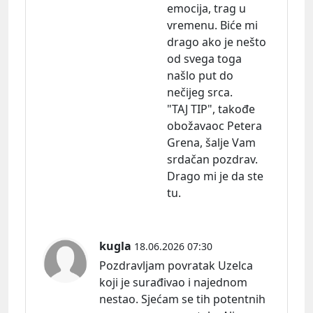
emocija, trag u
vremenu. Biće mi
drago ako je nešto
od svega toga
našlo put do
nečijeg srca.
"TAJ TIP", takođe
obožavaoc Petera
Grena, šalje Vam
srdačan pozdrav.
Drago mi je da ste
tu.
kugla
18.06.2026 07:30
Pozdravljam povratak Uzelca
koji je surađivao i najednom
nestao. Sjećam se tih potentnih