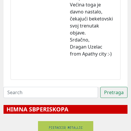
Većina toga je
davno nastalo,
čekajući beketovski
svoj trenutak
objave.
Srdačno,
Dragan Uzelac
from Apathy city :-)
HIMNA SBPERISKOPA