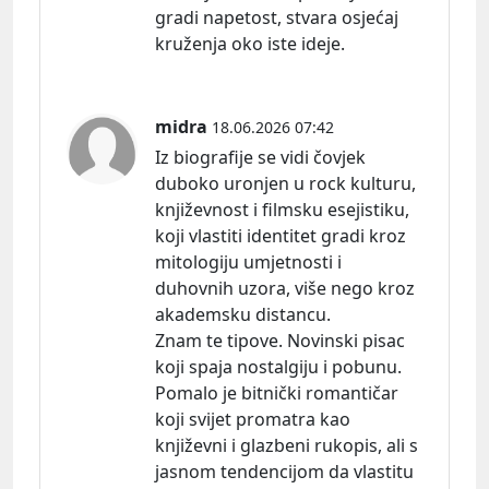
gradi napetost, stvara osjećaj
kruženja oko iste ideje.
midra
18.06.2026 07:42
Iz biografije se vidi čovjek
duboko uronjen u rock kulturu,
književnost i filmsku esejistiku,
koji vlastiti identitet gradi kroz
mitologiju umjetnosti i
duhovnih uzora, više nego kroz
akademsku distancu.
Znam te tipove. Novinski pisac
koji spaja nostalgiju i pobunu.
Pomalo je bitnički romantičar
koji svijet promatra kao
književni i glazbeni rukopis, ali s
jasnom tendencijom da vlastitu