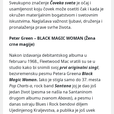
Sveukupno značenje
Čoveka sveta
je očaj i
usamljenost koju čovek može osetiti čak i kada je
okružen materijalnim bogatstvom i svetovnim
iskustvima. Naglašava važnost ljubavi, druženja i
pronalaženja prave svrhe života.
Peter Green – BLACK MAGIC WOMAN (Žena
crne magije)
Nakon izdavanja debitantskog albuma u
februaru 1968., Fleetwood Mac vratili su se u
studio kako bi snimili svoj
prvi originalni singl
,
bezvremensku pesmu Petera Greena
Black
Magic Woman
.
Iako je stigla samo do 37. mesta
Pop Charts-a
, rock band
Santana
joj je dao još
jedan život (pesma se našla na Santaninom
drugom albumu zvanom
Abaxas
), a pesmu i
danas sviraju Blues i Rock bendovi diljem
Ujedinjenog Kraljevstva, a publika je još uvek