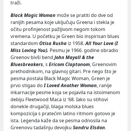
traži.
Black Magic Woman
može se pratiti do dve od
ranijih pesama koje uključuju Greena i stekla je
očitu profinjenost pažljivom negom tokom
vremena. U početku je Green bio inspirisan blues
standardom
Otisa Rusha
iz 1958.
All Your Love (I
Miss Loving You).
Pesmu je 1966. godine obradio
Greenov bivši bend
John Mayall & the
Bluesbreakers
, s
Ericom Claptonom
, Greenovim
prethodnikom, na glavnoj gitari. Pre nego što je
pesma postala Black Magic Woman, Green je
prvo stigao do
I Loved Another Woman
, ranije
inkarnacije pesme koja se pojavila na istoimenom
debiju Fleetwood Maca iz ‘68. Iako su stihovi
donekle drugačiji, blaga molska blues
kompozicija s pratećim latino ritmom gotovo je
ista. Legenda kaže da se pesma odnosila na
Greenovu tadašnju devojku
Sandru Elsdon
.