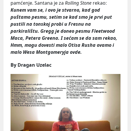
pamćenje. Santana je za
Rolling Stone
rekao:
Kunem vam se, i ovo je stvarno, kad god
puštamo pesmu, setim se kad smo je prvi put
pustili na tonskoj probi u Fresnu na
parkiralištu. Gregg je doneo pesmu Fleetwood
Maca, Petera Greena. I sećam se da sam rekao,
Hmm, mogu dovesti malo Otisa Rusha ovamo i
malo Wesa Montgomeryja ovde.
By Dragan Uzelac