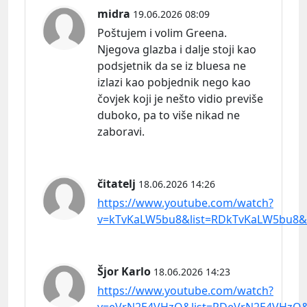
midra
19.06.2026 08:09
Poštujem i volim Greena.
Njegova glazba i dalje stoji kao
podsjetnik da se iz bluesa ne
izlazi kao pobjednik nego kao
čovjek koji je nešto vidio previše
duboko, pa to više nikad ne
zaboravi.
čitatelj
18.06.2026 14:26
https://www.youtube.com/watch?
v=kTvKaLW5bu8&list=RDkTvKaLW5bu8&s
Šjor Karlo
18.06.2026 14:23
https://www.youtube.com/watch?