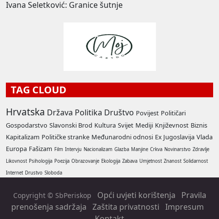
Ivana Seletković: Granice šutnje
TAG CLOUD
Hrvatska
Država
Politika
Društvo
Povijest
Političari
Gospodarstvo
Slavonski Brod
Kultura
Svijet
Mediji
Književnost
Biznis
Kapitalizam
Političke stranke
Međunarodni odnosi
Ex Jugoslavija
Vlada
Europa
Fašizam
Film
Intervju
Nacionalizam
Glazba
Manjine
Crkva
Novinarstvo
Zdravlje
Likovnost
Psihologija
Poezija
Obrazovanje
Ekologija
Zabava
Umjetnost
Znanost
Solidarnost
Internet
Drustvo
Sloboda
Opći uvjeti korištenja
Pravila
Copyright © SbPeriskop
prenošenja sadržaja
Zaštita privatnosti
Impresum
Kontakt