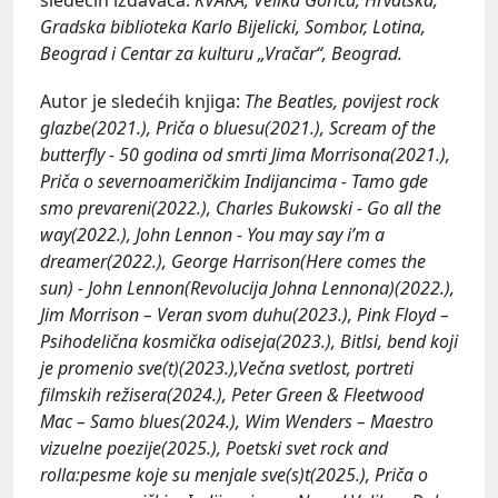
Gradska biblioteka Karlo Bijelicki, Sombor, Lotina,
Beograd i Centar za kulturu „Vračar“, Beograd.
Autor je sledećih knjiga:
The Beatles, povijest rock
glazbe(2021.), Priča o bluesu(2021.), Scream of the
butterfly - 50 godina od smrti Jima Morrisona(2021.),
Priča o severnoameričkim Indijancima - Tamo gde
smo prevareni(2022.), Charles Bukowski - Go all the
way(2022.), John Lennon - You may say i’m a
dreamer(2022.), George Harrison(Here comes the
sun) - John Lennon(Revolucija Johna Lennona)(2022.),
Jim Morrison – Veran svom duhu(2023.), Pink Floyd –
Psihodelična kosmička odiseja(2023.), Bitlsi, bend koji
je promenio sve(t)(2023.),Večna svetlost, portreti
filmskih režisera(2024.), Peter Green & Fleetwood
Mac – Samo blues(2024.), Wim Wenders – Maestro
vizuelne poezije(2025.), Poetski svet rock and
rolla:pesme koje su menjale sve(s)t(2025.), Priča o