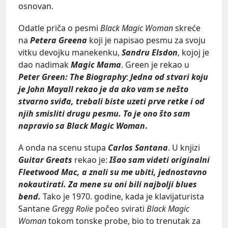
osnovan.
Odatle priča o pesmi
Black Magic Woman
skreće
na
Petera Greena
koji je napisao pesmu za svoju
vitku devojku manekenku,
Sandru Elsdon
, kojoj je
dao nadimak
Magic Mama
. Green je rekao u
Peter Green: The Biography
:
Jedna od stvari koju
je John Mayall rekao je da ako vam se nešto
stvarno sviđa, trebali biste uzeti prve retke i od
njih smisliti drugu pesmu. To je ono što sam
napravio sa
Black Magic Woman
.
A onda na scenu stupa
Carlos Santana
. U knjizi
Guitar Greats
rekao je:
Išao sam videti originalni
Fleetwood Mac, a znali su me ubiti, jednostavno
nokautirati. Za mene su oni bili najbolji blues
bend.
Tako je 1970. godine, kada je klavijaturista
Santane
Gregg Rolie
počeo svirati
Black Magic
Woman
tokom tonske probe, bio to trenutak za