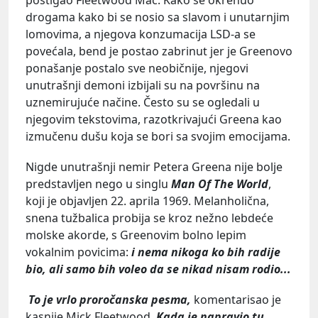
drogama kako bi se nosio sa slavom i unutarnjim
lomovima, a njegova konzumacija LSD-a se
povećala, bend je postao zabrinut jer je Greenovo
ponašanje postalo sve neobičnije, njegovi
unutrašnji demoni izbijali su na površinu na
uznemirujuće načine. Često su se ogledali u
njegovim tekstovima, razotkrivajući Greena kao
izmučenu dušu koja se bori sa svojim emocijama.
Nigde unutrašnji nemir Petera Greena nije bolje
predstavljen nego u singlu
Man Of The World
,
koji je objavljen 22. aprila 1969. Melanholična,
snena tužbalica probija se kroz nežno lebdeće
molske akorde, s Greenovim bolno lepim
vokalnim povicima:
i nema nikoga ko bih radije
bio, ali samo bih voleo da se nikad nisam rodio...
To je vrlo proročanska pesma,
komentarisao je
kasnije Mick Fleetwood.
Kada je napravio tu