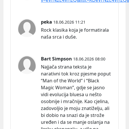
v=eVrN2E4VHzQ&list=RDeVrN2E4VHzQ&s
peka
18.06.2026 11:21
Rock klasika koja je formatirala
naša srca i duše.
Bart Simpson
18.06.2026 08:00
Najjača strana teksta je
narativni tok kroz pjesme poput
“Man of the World” i “Black
Magic Woman”, gdje se jasno
vidi evolucija bluesa u nešto
osobnije i mračnije. Kao cjelina,
zadovoljio je moju znatiželju, ali
bi dobio na snazi da je strože
uređen i da se manje oslanja na