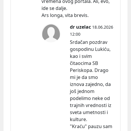
vremena ovog portala. Ali, evo,
ide se dalje.
Ars longa, vita brevis.
dr uzelac
18.06.2026
12:00
Srdačan pozdrav
gospodinu Lukiću,
kao i svim
čitaocima SB
Periskopa. Drago
mi je da smo
iznova zajedno, da
još jednom
podelimo neke od
trajnih vrednosti iz
sveta umetnosti i
kulture.
"Kraću" pauzu sam