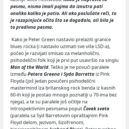
pesmu, nismo imali pojma da iznutra pati
onoliko koliko je patio. Ali ako poslušate reči, to
je razapinjuće očito šta se događalo, ali bila je
to predivna pesma.
Kako je Peter Green nastavio prelaziti granice
blues rocka (i nastavio uzimati sve više LSD-a),
počeo je razvijati smisao za melanholični,
psihodelični folk koji je prvi put usavršio na singlu
Man of the World
. Teško je ne povući paralele
između
Petera Greena i Syda Barretta
iz Pink
Floyda (još jedan povučeni psihodelični
mastermind iza britanskog rock benda iz kasnih
60-ih koji je postao mnogo poznatiji u 70-ima bez
njega), a te su paralele još očitije na
introspektivnim pesmama poput
Čovek sveta
(paralela sa Syd Barretovim opraštajnim Pink
Floyd delom, jezivom, šizofrenom,