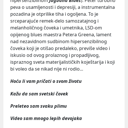
hipersenzibilnom
Jugband Blues
). Peter turobno
peva o usamljenosti i depresiji, a instrumentalna
pozadina je otprilike tiha i ogoljena. To je
srceparajuće remek-delo samozatajnog i
melanholičnog čoveka i umetnika, LSD-om
opijenog blues maestra Petera Greena, lament
nad nezavidnom sudbinom hipersenzibilnog
čoveka koji je otišao predaleko, previše video i
iskusio od ovog prolaznog i propadljivog,
ispraznog sveta materijalističkih koještarija i koji
bi voleo da se nikad nije ni rodio...
Hoću li vam pričati o svom životu
Kažu da sam svetski čovek
Preleteo sam svaku plimu
Video sam mnogo lepih devojaka