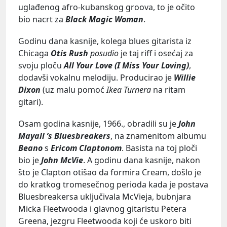
uglađenog afro-kubanskog groova, to je očito
bio nacrt za
Black Magic Woman
.
Godinu dana kasnije, kolega blues gitarista iz
Chicaga
Otis Rush
posudio
je taj riff i osećaj za
svoju ploču
All Your Love (I Miss Your Loving)
,
dodavši vokalnu melodiju. Producirao je
Willie
Dixon
(uz malu pomoć
Ikea Turnera
na ritam
gitari).
Osam godina kasnije, 1966., obradili su je
John
Mayall ’s Bluesbreakers
, na znamenitom albumu
Beano
s
Ericom Claptonom
. Basista na toj ploči
bio je
John McVie
. A godinu dana kasnije, nakon
što je Clapton otišao da formira Cream, došlo je
do kratkog tromesečnog perioda kada je postava
Bluesbreakersa uključivala McVieja, bubnjara
Micka Fleetwooda i glavnog gitaristu Petera
Greena, jezgru Fleetwooda koji će uskoro biti