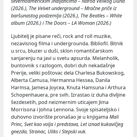
severnoameričkim Indijancima – Narod Velikog Duha
(2026.), The Velvet underground – Mračne priče iz
baršunastog podzemlja (2026.), The Beatles – White
album (2026.) i The Doors – LA Woman (2026.)
Ljubitelj je pisane reči, rock and roll muzike,
nezavisnog filma i undergrounda. Bibliofil. Bitnik
u srcu, bluzer u duši, sklon romantičarskom
sanjarenju na javi u svetu apsurda. Melanholik,
buntovnik s razlogom, dobri duh nekadašnje
Prerije, veliki poštovac dela Charlesa Bukowskog,
Alberta Camusa, Hermanna Hessea, Danila
Harmsa, Jamesa Joycea, Knuta Hamsuna i Arthura
Schopenhauera, pre svih. Izrastao iz duha divljine
šezdesetih, pod neizmernim uticajem Jima
Morrisona i Johna Lennona. Svoje spisateljsko i
duhovno izvorište pronašao je u knjigama
Mali
Princ, Svet kao volja i predstava, Let iznad kukavičjeg
gnezda, Stranac, Uliks i Stepski vuk.