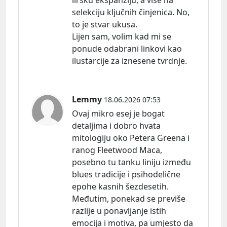
lirsku ekspanziju, a više na
selekciju ključnih činjenica. No,
to je stvar ukusa.
Lijen sam, volim kad mi se
ponude odabrani linkovi kao
ilustarcije za iznesene tvrdnje.
Lemmy
18.06.2026 07:53
Ovaj mikro esej je bogat
detaljima i dobro hvata
mitologiju oko Petera Greena i
ranog Fleetwood Maca,
posebno tu tanku liniju između
blues tradicije i psihodelične
epohe kasnih šezdesetih.
Međutim, ponekad se previše
razlije u ponavljanje istih
emocija i motiva, pa umjesto da