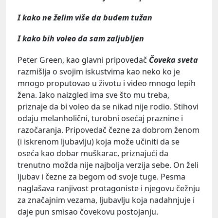
I kako ne želim više da budem tužan
I kako bih voleo da sam zaljubljen
Peter Green, kao glavni pripovedač
Čoveka sveta
razmišlja o svojim iskustvima kao neko ko je
mnogo proputovao u životu i video mnogo lepih
žena. Iako naizgled ima sve što mu treba,
priznaje da bi voleo da se nikad nije rodio. Stihovi
odaju melanholični, turobni osećaj praznine i
razočaranja. Pripovedač čezne za dobrom ženom
(i iskrenom ljubavlju) koja može učiniti da se
oseća kao dobar muškarac, priznajući da
trenutno možda nije najbolja verzija sebe. On želi
ljubav i čezne za begom od svoje tuge. Pesma
naglašava ranjivost protagoniste i njegovu čežnju
za značajnim vezama, ljubavlju koja nadahnjuje i
daje pun smisao čovekovu postojanju.