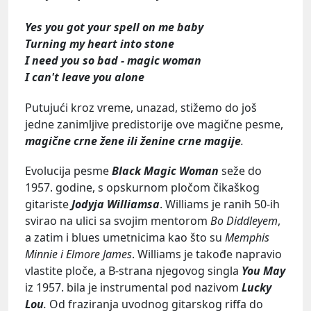
Yes you got your spell on me baby
Turning my heart into stone
I need you so bad - magic woman
I can't leave you alone
Putujući kroz vreme, unazad, stižemo do još
jedne zanimljive predistorije ove magične pesme,
magične crne žene ili ženine crne magije
.
Evolucija pesme
Black Magic Woman
seže do
1957. godine, s opskurnom pločom čikaškog
gitariste
Jodyja Williamsa
. Williams je ranih 50-ih
svirao na ulici sa svojim mentorom
Bo Diddleyem
,
a zatim i blues umetnicima kao što su
Memphis
Minnie i Elmore James
. Williams je takođe napravio
vlastite ploče, a B-strana njegovog singla
You May
iz 1957. bila je instrumental pod nazivom
Lucky
Lou
.
Od fraziranja uvodnog gitarskog riffa do