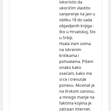
iskoristio da
ukoričim vlastito
sanjarenje na javi u
obliku 18 do sada
objavljenih knjiga -
što u Hrvatskoj, što
u Srbiji.
Hvala Vam svima
na iskrenim
kritikama i
pohvalama. Pišem
onako kako
osećam, kako me
srce i trenutak
ponesu. Akcenat je
na lirskom zanosu,
a mnogo manje na
faktima kojima je
zatrpan internet.