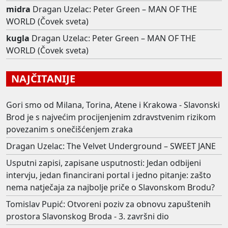
midra
Dragan Uzelac: Peter Green – MAN OF THE
WORLD (Čovek sveta)
kugla
Dragan Uzelac: Peter Green – MAN OF THE
WORLD (Čovek sveta)
NAJČITANIJE
Gori smo od Milana, Torina, Atene i Krakowa - Slavonski
Brod je s najvećim procijenjenim zdravstvenim rizikom
povezanim s onečišćenjem zraka
Dragan Uzelac: The Velvet Underground – SWEET JANE
Usputni zapisi, zapisane usputnosti: Jedan odbijeni
intervju, jedan financirani portal i jedno pitanje: zašto
nema natječaja za najbolje priče o Slavonskom Brodu?
Tomislav Pupić: Otvoreni poziv za obnovu zapuštenih
prostora Slavonskog Broda - 3. završni dio