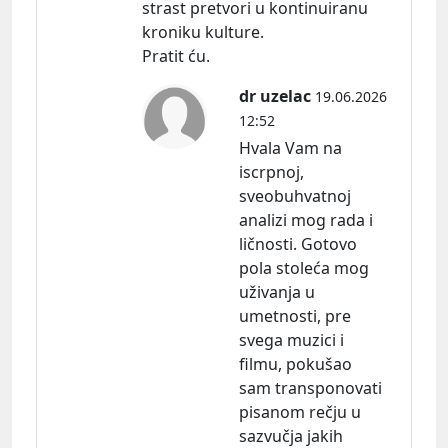
strast pretvori u kontinuiranu
kroniku kulture.
Pratit ću.
dr uzelac
19.06.2026
12:52
Hvala Vam na
iscrpnoj,
sveobuhvatnoj
analizi mog rada i
ličnosti. Gotovo
pola stoleća mog
uživanja u
umetnosti, pre
svega muzici i
filmu, pokušao
sam transponovati
pisanom rečju u
sazvučja jakih