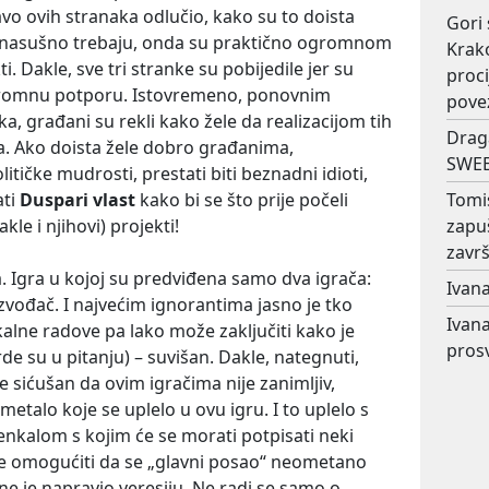
vo ovih stranaka odlučio, kako su to doista
Gori 
da nasušno trebaju, onda su praktično ogromnom
Krako
. Dakle, sve tri stranke su pobijedile jer su
proc
ogromnu potporu. Istovremeno, ponovnim
pove
 građani su rekli kako žele da realizacijom tih
Drag
a. Ako doista žele dobro građanima,
SWEE
itičke mudrosti, prestati biti beznadni idioti,
ati
Duspari vlast
kako bi se što prije počeli
Tomi
akle i njihovi) projekti!
zapu
završ
a. Igra u kojoj su predviđena samo dva igrača:
Ivana
 izvođač. I najvećim ignorantima jasno je tko
Ivana
okalne radove pa lako može zaključiti kako je
prosv
arde su u pitanju) – suvišan. Dakle, nategnuti,
je sićušan da ovim igračima nije zanimljiv,
metalo koje se uplelo u ovu igru. I to uplelo s
nkalom s kojim će se morati potpisati neki
će omogućiti da se „glavni posao“ neometano
ne je napravio veresiju. Ne radi se samo o