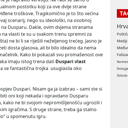
ualnom postotku koji za ove dvije strane
TA
dviđene troškove. Tragikomično je to što većina
ovaj scenarij, nego su ideološki, na osobnoj
Hrv
ni na Dusparu. Dakle, ovim dvjema stranama
na vlasti te su u svakom trenu spremni za
Politič
a) ne bi li se riješili neželjenog trećeg. Jasno je
Mediji
ti dosta glasova, ali bi bilo idealno da nema
Međun
onačelnik. Kako bi pokazali svu promašenost ove
Fašiz
naka imaju istog trena dati
Duspari vlast
Novinar
a se fantastična trojka usuglasila oko
Ekologij
Sloboda
spjev Duspari. Nisam ga ja izabrao – sami ste si
 biti oni koji nekada i opravdano Dusparu
, kako ne bi svojom nepromišljenošću ugrozili i
ikim igračima. S druge strane, treba ga stalno
čio“ u spomenutu igru.