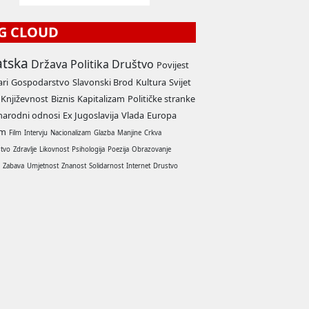
G CLOUD
atska
Država
Politika
Društvo
Povijest
ari
Gospodarstvo
Slavonski Brod
Kultura
Svijet
Književnost
Biznis
Kapitalizam
Političke stranke
arodni odnosi
Ex Jugoslavija
Vlada
Europa
am
Film
Intervju
Nacionalizam
Glazba
Manjine
Crkva
stvo
Zdravlje
Likovnost
Psihologija
Poezija
Obrazovanje
a
Zabava
Umjetnost
Znanost
Solidarnost
Internet
Drustvo