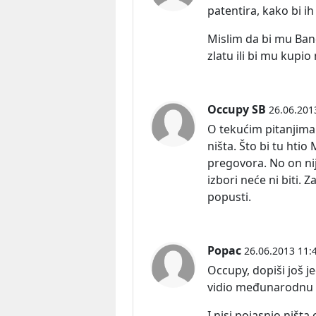
patentira, kako bi ih
Mislim da bi mu Ban
zlatu ili bi mu kupi
Occupy SB
26.06.201
O tekućim pitanjima 
ništa. Što bi tu htio
pregovora. No on nij
izbori neće ni biti.
popusti.
Popac
26.06.2013 11:
Occupy, dopiši još j
vidio međunarodnu z
I nisi pojasnio ništa 