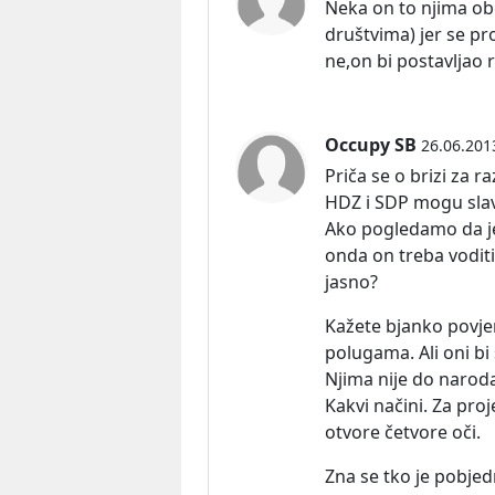
Neka on to njima o
društvima) jer se pr
ne,on bi postavljao r
Occupy SB
26.06.201
Priča se o brizi za ra
HDZ i SDP mogu slavi
Ako pogledamo da je
onda on treba vodit
jasno?
Kažete bjanko povje
polugama. Ali oni bi s
Njima nije do naroda
Kakvi načini. Za proj
otvore četvore oči.
Zna se tko je pobjed