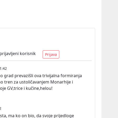
ijavljeni korisnik
Prijava
1:42
 grad prevazišli ova trivijalna formiranja
o tren za ustoličavanjem Monarhije i
oje GV,trice i kučine,helou!
2
sta, ma ko on bio, da svoje prijedloge