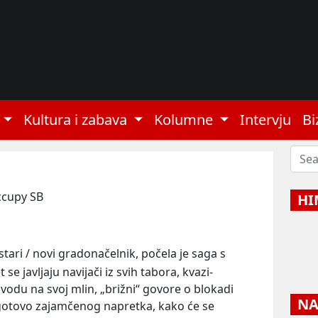
Kultura i zabava
Kolumne
Intervju
Bi
ccupy SB
HI
stari / novi gradonačelnik, počela je saga s
e javljaju navijači iz svih tabora, kvazi-
ju vodu na svoj mlin, „brižni“ govore o blokadi
NAJ
gotovo zajamčenog napretka, kako će se