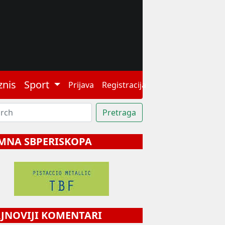
znis
Sport
Prijava
Registracija
MNA SBPERISKOPA
NOVIJI KOMENTARI