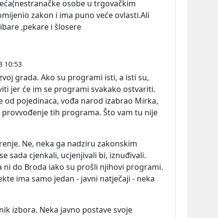
beća(nestranačke osobe u trgovačkim
omijenio zakon i ima puno veće ovlasti.Ali
ibare ,pekare i šlosere
3 10:53
zvoj grada. Ako su programi isti, a isti su,
ti jer će im se programi svakako ostvariti.
 od pojedinaca, vođa narod izabrao Mirka,
i provvođenje tih programa. Što vam tu nije
renje. Ne, neka ga nadziru zakonskim
e sada cjenkali, ucjenjivali bi, iznuđivali.
 ni do Broda iako su prošli njihovi programi.
ekte ima samo jedan - javni natječaji - neka
nik izbora. Neka javno postave svoje