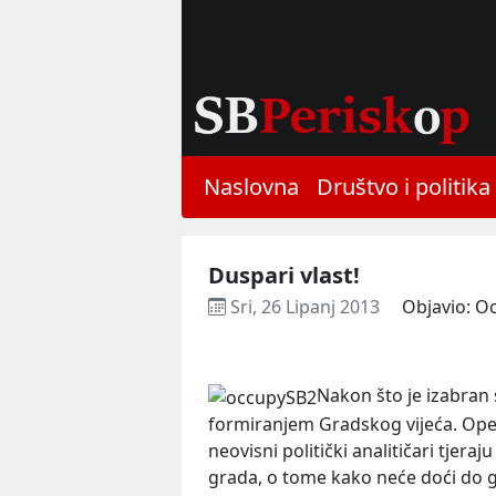
Naslovna
Društvo i politika
Duspari vlast!
Sri, 26 Lipanj 2013
Objavio: O
Nakon što je izabran 
formiranjem Gradskog vijeća. Opet s
neovisni politički analitičari tjera
grada, o tome kako neće doći do 