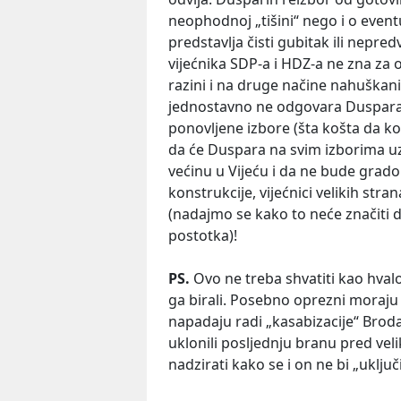
neophodnoj „tišini“ nego i o event
predstavlja čisti gubitak ili nepre
vijećnika SDP-a i HDZ-a ne zna za 
razini i na druge načine nahuška
jednostavno ne odgovara Duspara 
ponovljene izbore (šta košta da košt
da će Duspara na svim izborima uze
većinu u Vijeću i da ne bude grad
konstrukcije, vijećnici velikih stra
(nadajmo se kako to neće značiti d
postotka)!
PS.
Ovo ne treba shvatiti kao hvalo
ga birali. Posebno oprezni moraju
napadaju radi „kasabizacije“ Broda
uklonili posljednju branu pred vel
nadzirati kako se i on ne bi „uklju