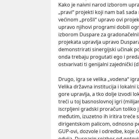
Kako je naivni narod izborom upra
„pravi“ projekti koji nam baš sa
većinom „prošli“ upravo ovi projekti
upravo njihovi programi dobili 
izborom Duspare za gradonačelnika,
projekata upravlja upravo Duspar
demonstrirati sinergijski učinak pol
onda trebaju progutati ego i pred
ostvarivati ti genijalni zajednički (d
Drugo, igra se velika „vodena“ igr
Velika državna institucija i lokalni
gore upravlja, a tko dolje izvodi l
treći u toj basnoslovnoj igri (milij
iscrpljeni gradski proračun toliko 
međutim, izuzetno ih iritira treće s
dirigentskom palicom, odnosno pe
GUP-ovi, dozvole i odredbe, koje 
odvija. Dusparin reizbor od gotovi