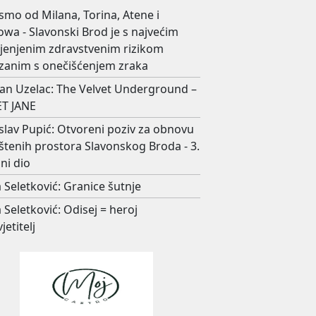
smo od Milana, Torina, Atene i
wa - Slavonski Brod je s najvećim
ijenjenim zdravstvenim rizikom
zanim s onečišćenjem zraka
an Uzelac: The Velvet Underground –
T JANE
slav Pupić: Otvoreni poziv za obnovu
štenih prostora Slavonskog Broda - 3.
ni dio
 Seletković: Granice šutnje
 Seletković: Odisej = heroj
jetitelj