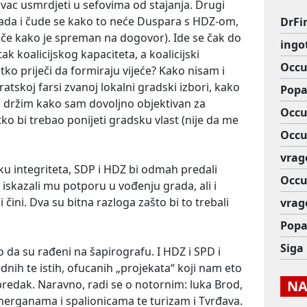
vac usmrdjeti u sefovima od stajanja. Drugi
rada i čude se kako to neće Duspara s HDZ-om,
DrFi
iče kako je spreman na dogovor). Ide se čak do
ingo
k koalicijskog kapaciteta, a koalicijski
Occu
ko priječi da formiraju vijeće? Kako nisam i
tskoj farsi zvanoj lokalni gradski izbori, kako
Popa
 držim kako sam dovoljno objektivan za
Occu
tko bi trebao ponijeti gradsku vlast (nije da me
Occu
vrag
unku integriteta, SDP i HDZ bi odmah predali
Occu
 iskazali mu potporu u vođenju grada, ali i
 čini. Dva su bitna razloga zašto bi to trebali
vrag
Popa
Siga
o da su rađeni na šapirografu. I HDZ i SPD i
ednih te istih, ofucanih „projekata“ koji nam eto
apredak. Naravno, radi se o notornim: luka Brod,
NAJ
energanama i spalionicama te turizam i Tvrđava.