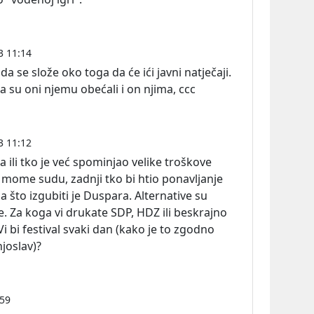
3 11:14
 se slože oko toga da će ići javni natječaji.
da su oni njemu obećali i on njima, ccc
3 11:12
a ili tko je već spominjao velike troškove
 mome sudu, zadnji tko bi htio ponavljanje
ima što izgubiti je Duspara. Alternative su
e. Za koga vi drukate SDP, HDZ ili beskrajno
i bi festival svaki dan (kako je to zgodno
njoslav)?
:59