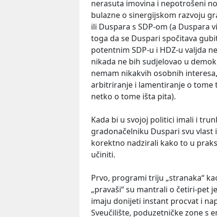
nerasuta imovina i nepotrošeni no
bulazne o sinergijskom razvoju g
ili Duspara s SDP-om (a Duspara v
toga da se Duspari spočitava gubita
potentnim SDP-u i HDZ-u valjda net
nikada ne bih sudjelovao u demokra
nemam nikakvih osobnih interesa,
arbitriranje i lamentiranje o tome 
netko o tome išta pita).
Kada bi u svojoj politici imali i tr
gradonačelniku Duspari svu vlast i
korektno nadzirali kako to u praksi
učiniti.
Prvo, programi triju „stranaka“ ka
„pravaši“ su mantrali o četiri-pet j
imaju donijeti instant procvat i n
Sveučilište, poduzetničke zone s 