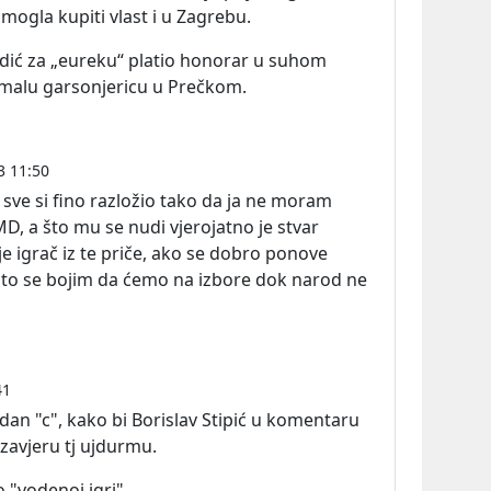
 mogla kupiti vlast i u Zagrebu.
dić za „eureku“ platio honorar u suhom
o malu garsonjericu u Prečkom.
3 11:50
sve si fino razložio tako da ja ne moram
 MD, a što mu se nudi vjerojatno je stvar
e igrač iz te priče, ako se dobro ponove
 Zato se bojim da ćemo na izbore dok narod ne
41
edan "c", kako bi Borislav Stipić u komentaru
avjeru tj ujdurmu.
o "vodenoj igri".