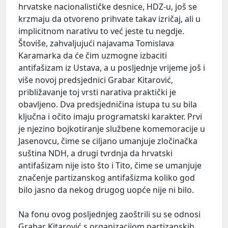
hrvatske nacionalističke desnice,
HDZ
-u, još se
krzmaju da otvoreno prihvate takav izričaj, ali u
implicitnom narativu to već jeste tu negdje.
Štoviše, zahvaljujući najavama
Tomislava
Karamarka
da će čim uzmogne izbaciti
antifašizam iz Ustava, a u posljednje vrijeme još i
više novoj predsjednici
Grabar Kitarović
,
približavanje toj vrsti narativa praktički je
obavljeno. Dva predsjedničina istupa tu su bila
ključna i očito imaju programatski karakter. Prvi
je njezino bojkotiranje službene komemoracije u
Jasenovcu, čime se ciljano umanjuje zločinačka
suština
NDH
, a drugi tvrdnja da hrvatski
antifašizam nije isto što i
Tito
, čime se umanjuje
značenje partizanskog antifašizma koliko god
bilo jasno da nekog drugog uopće nije ni bilo.
Na fonu ovog posljednjeg zaoštrili su se odnosi
Grabar Kitarović s organizacijom partizanskih