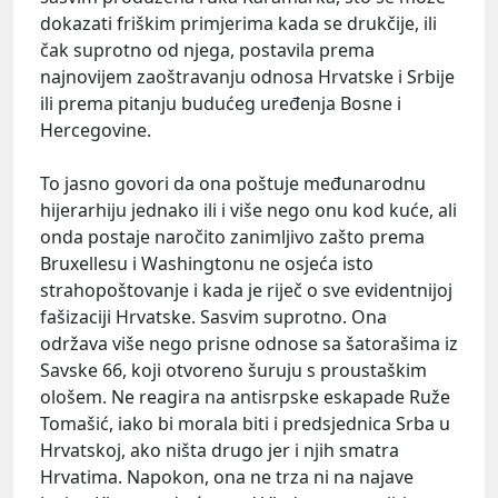
dokazati friškim primjerima kada se drukčije, ili
čak suprotno od njega, postavila prema
najnovijem zaoštravanju odnosa Hrvatske i Srbije
ili prema pitanju budućeg uređenja Bosne i
Hercegovine.
To jasno govori da ona poštuje međunarodnu
hijerarhiju jednako ili i više nego onu kod kuće, ali
onda postaje naročito zanimljivo zašto prema
Bruxellesu i Washingtonu ne osjeća isto
strahopoštovanje i kada je riječ o sve evidentnijoj
fašizaciji Hrvatske. Sasvim suprotno. Ona
održava više nego prisne odnose sa šatorašima iz
Savske 66, koji otvoreno šuruju s proustaškim
ološem. Ne reagira na antisrpske eskapade
Ruže
Tomašić
, iako bi morala biti i predsjednica Srba u
Hrvatskoj, ako ništa drugo jer i njih smatra
Hrvatima. Napokon, ona ne trza ni na najave