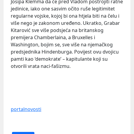
Josipa
Klemma
da će pred Vladom postrojiti ratne
jedinice, iako one sasvim očito ruše legitimitet
regularne vojske, kojoj bi ona htjela biti na čelu i
više nego je zakonom uređeno. Ukratko, Grabar
Kitarović sve više podsjeća na britanskog
premijera
Chamberlaina
, a Bruxelles i
Washington, bojim se, sve više na njemačkog
predsjednika
Hindenburga
. Povijest ovu dvojicu
pamti kao ‘demokrate’ – kapitulante koji su
otvorili vrata naci-fašizmu.
portalnovosti