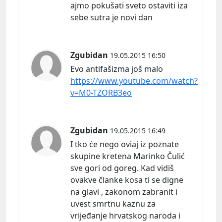
ajmo pokušati sveto ostaviti iza
sebe sutra je novi dan
Zgubidan
19.05.2015 16:50
Evo antifašizma još malo
https://www.youtube.com/watch?
v=M0-TZORB3eo
Zgubidan
19.05.2015 16:49
I tko će nego oviaj iz poznate
skupine kretena Marinko Čulić
sve gori od goreg. Kad vidiš
ovakve članke kosa ti se digne
na glavi , zakonom zabranit i
uvest smrtnu kaznu za
vrijeđanje hrvatskog naroda i