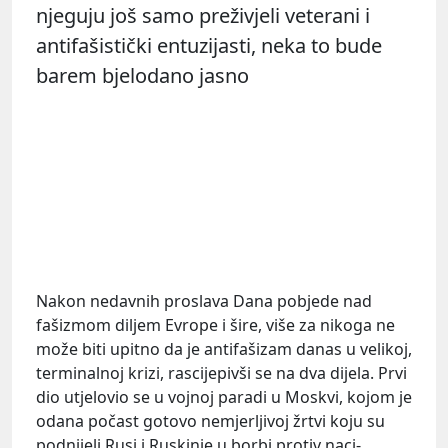
njeguju još samo preživjeli veterani i
antifašistički entuzijasti, neka to bude
barem bjelodano jasno
Nakon nedavnih proslava Dana pobjede nad
fašizmom diljem Evrope i šire, više za nikoga ne
može biti upitno da je antifašizam danas u velikoj,
terminalnoj krizi, rascijepivši se na dva dijela. Prvi
dio utjelovio se u vojnoj paradi u Moskvi, kojom je
odana počast gotovo nemjerljivoj žrtvi koju su
podnijeli Rusi i Ruskinje u borbi protiv naci-