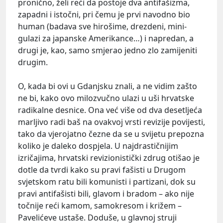
pronično, želi reći da postoje dva antifašizma,
zapadni i istočni, pri čemu je prvi navodno bio
human (badava sve hirošime, drezdeni, mini-
gulazi za japanske Amerikance…) i napredan, a
drugi je, kao, samo smjerao jedno zlo zamijeniti
drugim.
O, kada bi ovi u Gdanjsku znali, a ne vidim zašto
ne bi, kako ovo milozvučno ulazi u uši hrvatske
radikalne desnice. Ona već više od dva desetljeća
marljivo radi baš na ovakvoj vrsti revizije povijesti,
tako da vjerojatno čezne da se u svijetu prepozna
koliko je daleko dospjela. U najdrastičnijim
izričajima, hrvatski revizionistički zdrug otišao je
dotle da tvrdi kako su pravi fašisti u Drugom
svjetskom ratu bili komunisti i partizani, dok su
pravi antifašisti bili, glavom i bradom – ako nije
točnije reći kamom, samokresom i križem –
Pavelićeve
ustaše. Doduše, u glavnoj struji