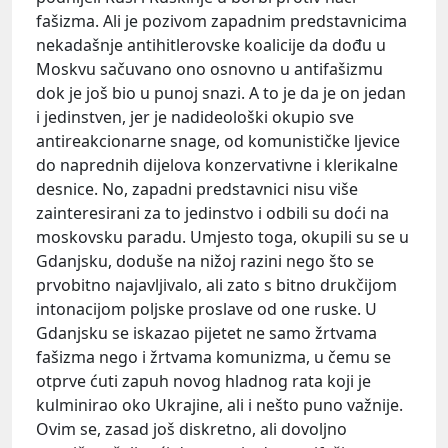
fašizma. Ali je pozivom zapadnim predstavnicima
nekadašnje antihitlerovske koalicije da dođu u
Moskvu sačuvano ono osnovno u antifašizmu
dok je još bio u punoj snazi. A to je da je on jedan
i jedinstven, jer je nadideološki okupio sve
antireakcionarne snage, od komunističke ljevice
do naprednih dijelova konzervativne i klerikalne
desnice. No, zapadni predstavnici nisu više
zainteresirani za to jedinstvo i odbili su doći na
moskovsku paradu. Umjesto toga, okupili su se u
Gdanjsku, doduše na nižoj razini nego što se
prvobitno najavljivalo, ali zato s bitno drukčijom
intonacijom poljske proslave od one ruske. U
Gdanjsku se iskazao pijetet ne samo žrtvama
fašizma nego i žrtvama komunizma, u čemu se
otprve ćuti zapuh novog hladnog rata koji je
kulminirao oko Ukrajine, ali i nešto puno važnije.
Ovim se, zasad još diskretno, ali dovoljno