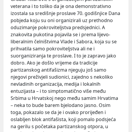
veterana i to toliko da je ona demonstrativno
izostala sa središnje proslave 70. godišnjice Dana
pobjeda koju su oni organizirali uz prethodno
oduzimanje pokroviteljstva predsjednici. A
znakovita pukotina pojavila se i prema lijevo-
liberalnim čelništvima Vlade i Sabora, koja su se
prihvatila samo pokroviteljstva ali ne i
suorganiziranja te proslave. I to je zapravo jako
dobro. Ako je došlo vrijeme da tradicije
partizanskog antifašizma njeguju još samo
njegovi preživjeli sudionici, zajedno s nekoliko
nevladinih organizacija, medija i lokalnih
entuzijasta – i to simptomatično više među
Srbima u Hrvatskoj nego među samim Hrvatima
– neka to bude barem bjelodano jasno. Osim
toga, pokazalo se da je i ovako prorijeđen i
oslabljen blok antifašista, koji pomalo podsjeća
na gerilu s početaka partizanskog otpora, u