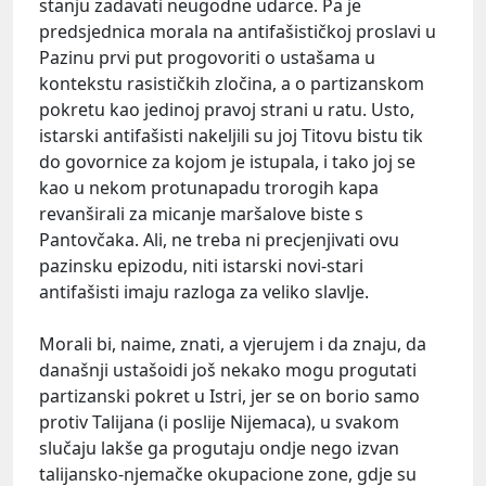
stanju zadavati neugodne udarce. Pa je
predsjednica morala na antifašističkoj proslavi u
Pazinu prvi put progovoriti o ustašama u
kontekstu rasističkih zločina, a o partizanskom
pokretu kao jedinoj pravoj strani u ratu. Usto,
istarski antifašisti nakeljili su joj Titovu bistu tik
do govornice za kojom je istupala, i tako joj se
kao u nekom protunapadu trorogih kapa
revanširali za micanje maršalove biste s
Pantovčaka. Ali, ne treba ni precjenjivati ovu
pazinsku epizodu, niti istarski novi-stari
antifašisti imaju razloga za veliko slavlje.
Morali bi, naime, znati, a vjerujem i da znaju, da
današnji ustašoidi još nekako mogu progutati
partizanski pokret u Istri, jer se on borio samo
protiv Talijana (i poslije Nijemaca), u svakom
slučaju lakše ga progutaju ondje nego izvan
talijansko-njemačke okupacione zone, gdje su