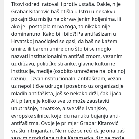
Titovi odredi ratovali i protiv ustaša. Dakle, nije
Grabar Kitarović baš otišla u Istru u nekakvu
pokajničku misiju na okrvavljenim koljenima, ili
ako je i postojala mrva toga, to nikako nije
dominantno. Kako bi i bilo?! Pa antifašizam u
Hrvatskoj naočigled se gasi, da baš ne kažem
umire, ili barem umire ono što bi se moglo
nazvati institucionalnim antifašizmom, vezanim
uz državu, političke stranke, glavne kulturne
institucije, medije (osobito umrežene na lokalnoj
razini)… Izvaninstitucionalni antifašizam, vezan
uz nepolitičke udruge i posebno uz organizacije
mladih antifašista, još se nekako drži, čak i jača.
Ali, pitanje je koliko sve to može zaustaviti
unutrašnje, hrvatske, a sve više i vanjske,
evropske silnice, koje idu na ruku bujanju anti-
antifašizma. Ovdje je primjer Grabar Kitarović
vraški intrigantan. Ne može se reći da je ona baš
sasvim produžena ruka Karamarka, što se može