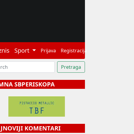
znis
Sport
Prijava
Registracija
MNA SBPERISKOPA
NOVIJI KOMENTARI