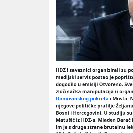
HDZ i saveznici organizirali su p
medijski servis postao je poprište
dogodilo u emisiji Otvoreno. Sve š
zločinačka manipulacija u organi
Domovinskog pokreta
i Mosta. N
njegove političke pratilje Želja
Bosni i Hercegovini. U studiju su
Matušić iz HDZ-a, Mladen Barać 
im je s druge strane brutalnu lek