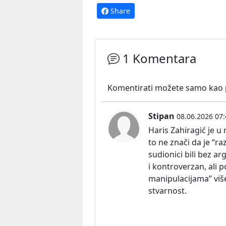
Share
1 Komentara
Komentirati možete samo kao pr
Stipan
08.06.2026 07:
Haris Zahiragić je u 
to ne znači da je “ra
sudionici bili bez 
i kontroverzan, ali 
manipulacijama” viš
stvarnost.