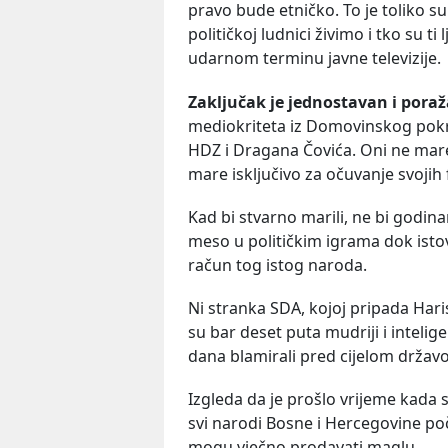
pravo bude etničko. To je toliko su
političkoj ludnici živimo i tko su ti
udarnom terminu javne televizije.
Zaključak je jednostavan i poraž
mediokriteta iz Domovinskog pokret
HDZ i Dragana Čovića. Oni ne mare
mare isključivo za očuvanje svojih f
Kad bi stvarno marili, ne bi godin
meso u političkim igrama dok ist
račun tog istog naroda.
Ni stranka SDA, kojoj pripada Haris Z
su bar deset puta mudriji i intelige
dana blamirali pred cijelom držav
Izgleda da je prošlo vrijeme kada s
svi narodi Bosne i Hercegovine poč
mogu vječno prodavati maglu.