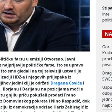
Stip
intel
polit
NAJ
Gori 
Krako
proc
olitičku farsu u emisiji Otvoreno. Javni
pove
 najprljavije političke farse, što se upravo
to smo gledali na toj televiziji ustvari je
Drag
zaciji HDZ-a i njegovih priljepaka iz
SWEE
jihov jedini cilj je održati
Dragana Čovića
i
Usput
nu, Borjanu i Darijanu na pozicijama moći u
odbij
 tu gnjilu priču pokušali prodati Frano
jedno
iz Domovinskog pokreta i Nino Raspudić, dok
najb
ciju iz demokracije održao Haris Zahiragić iz