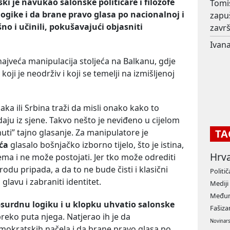
ki je navukao salonske političare i filozofe
Tomi
ogike i da brane pravo glasa po nacionalnoj i
zapu
šno i učinili, pokušavajući objasniti
završ
Ivana
najveća manipulacija stoljeća na Balkanu, gdje
koji je neodrživ i koji se temelji na izmišljenoj
ka ili Srbina traži da misli onako kako to
ju iz sjene. Takvo nešto je neviđeno u cijelom
TA
inuti” tajno glasanje. Za manipulatore je
ća
glasalo bošnjačko izborno tijelo, što je istina,
Hrv
ma i ne može postojati. Jer tko može odrediti
du pripada, a da to ne bude čisti i klasični
Politič
lavu i zabraniti identitet.
Mediji
Međun
psurdnu logiku i u klopku uhvatio salonske
Fašiz
 preko puta njega. Natjerao ih je da
Novinar
mokratskih načela i da brane pravo glasa po