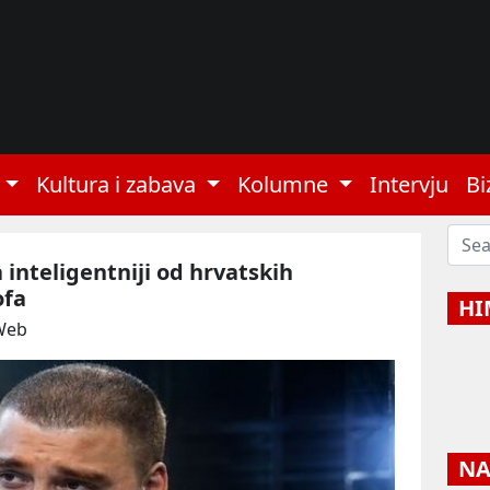
Kultura i zabava
Kolumne
Intervju
Bi
 inteligentniji od hrvatskih
ofa
HI
Web
NAJ