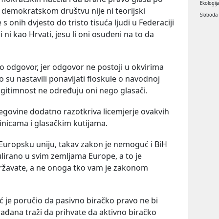
Ekologij
u demokratskom društvu nije ni teorijski
Sloboda
 s onih dvjesto do tristo tisuća ljudi u Federaciji
i ni kao Hrvati, jesu li oni osuđeni na to da
mao odgovor, jer odgovor ne postoji u okvirima
 su nastavili ponavljati floskule o navodnoj
legitimnost ne određuju oni nego glasači.
govine dodatno razotkriva licemjerje ovakvih
inicama i glasačkim kutijama.
 Europsku uniju, takav zakon je nemoguć i BiH
gulirano u svim zemljama Europe, a to je
ržavate, a ne onoga tko vam je zakonom
ć je poručio da pasivno biračko pravo ne bi
građana traži da prihvate da aktivno biračko