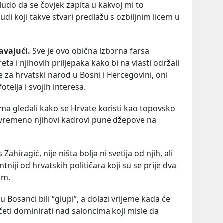
ludo da se čovjek zapita u kakvoj mi to
 ljudi koji takve stvari predlažu s ozbiljnim licem u
avajući.
Sve je ovo obična izborna farsa
a i njihovih priljepaka kako bi na vlasti održali
 za hrvatski narod u Bosni i Hercegovini, oni
otelja i svojih interesa.
ama gledali kako se Hrvate koristi kao topovsko
ovremeno njihovi kadrovi pune džepove na
ahiragić, nije ništa bolja ni svetija od njih, ali
ntniji od hrvatskih političara koji su se prije dva
om.
u Bosanci bili “glupi”, a dolazi vrijeme kada će
eti dominirati nad saloncima koji misle da