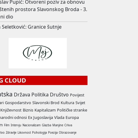
slav Pupić: Otvoreni poziv za obnovu
štenih prostora Slavonskog Broda - 3.
ni dio
 Seletković: Granice šutnje
G CLOUD
atska
Država
Politika
Društvo
Povijest
ari
Gospodarstvo
Slavonski Brod
Kultura
Svijet
Književnost
Biznis
Kapitalizam
Političke stranke
arodni odnosi
Ex Jugoslavija
Vlada
Europa
am
Film
Intervju
Nacionalizam
Glazba
Manjine
Crkva
stvo
Zdravlje
Likovnost
Psihologija
Poezija
Obrazovanje