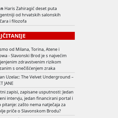
an
Haris Zahiragić deset puta
igentniji od hrvatskih salonskih
ičara i filozofa
ČITANIJE
smo od Milana, Torina, Atene i
wa - Slavonski Brod je s najvećim
ijenjenim zdravstvenim rizikom
zanim s onečišćenjem zraka
an Uzelac: The Velvet Underground –
T JANE
ni zapisi, zapisane usputnosti: Jedan
eni intervju, jedan financirani portal i
 pitanje: zašto nema natječaja za
olje priče o Slavonskom Brodu?