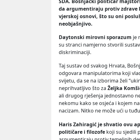
SDA. Bošnjački političar majstors
da argumentiraju protiv zdrave l
vjerskoj osnovi, što su oni poslu
neobjašnjivo.
Daytonski mirovni sporazum
je 
su stranci namjerno stvorili sustav 
diskriminaciji.
Taj sustav od svakog Hrvata, Bošnja
odgovara manipulatorima koji vlada
svijetu, da se na izborima želi “uk
neprihvatljivo što za
Željka Komši
ali drugog rješenja jednostavno ne
nekomu kako se osjeća i kojem naro
nacizam. Nitko ne može ući u tuđu g
Haris Zahiragić je shvatio ovu a
političare i filozofe
koji su sjedili
argumentiraju protiv temeljnih de