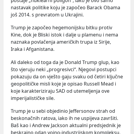
postaje „nuklearni poligon“, iako je ovo samo
nastavak politike koju je započeo Barack Obama
još 2014. s prevratom u Ukrajini.
Trump je započeo hegemonijsku bitku protiv
Kine, dok je Bliski istok i dalje u plamenu i nema
naznaka povlačenja američkih trupa iz Sirije,
Iraka i Afganistana.
Ali daleko od toga da je Donald Trump glup, kao
što vjeruju neki „progresivci“. Njegovi postupci
pokazuju da on vješto gaju svaku od četiri ključne
geopolitičke misli koje je opisao Russell Mead i
koje karakteriziraju SAD od utemeljenja ove
imperijalističke sile.
Trump je u sebi objedinio Jeffersonov strah od
beskonačnih ratova, iako ih ne uspijeva završiti.
Baš kao i Andrew Jackson aktualni predsjednik je
beskrajno odan vojno-industrijskom kompleksu,