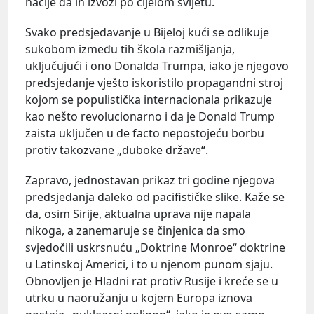
nacije da ih izvozi po cijelom svijetu.
Svako predsjedavanje u Bijeloj kući se odlikuje
sukobom između tih škola razmišljanja,
uključujući i ono Donalda Trumpa, iako je njegovo
predsjedanje vješto iskoristilo propagandni stroj
kojom se populistička internacionala prikazuje
kao nešto revolucionarno i da je Donald Trump
zaista uključen u de facto nepostojeću borbu
protiv takozvane „duboke države“.
Zapravo, jednostavan prikaz tri godine njegova
predsjedanja daleko od pacifističke slike. Kaže se
da, osim Sirije, aktualna uprava nije napala
nikoga, a zanemaruje se činjenica da smo
svjedočili uskrsnuću „Doktrine Monroe“ doktrine
u Latinskoj Americi, i to u njenom punom sjaju.
Obnovljen je Hladni rat protiv Rusije i kreće se u
utrku u naoružanju u kojem Europa iznova