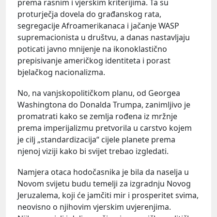
prema rasnim i vjerskim kriterijima. Ta su
proturječja dovela do građanskog rata,
segregacije Afroamerikanaca i jačanje WASP
supremacionista u društvu, a danas nastavljaju
poticati javno mnijenje na ikonoklastično
prepisivanje američkog identiteta i porast
bjelačkog nacionalizma.
No, na vanjskopolitičkom planu, od Georgea
Washingtona do Donalda Trumpa, zanimljivo je
promatrati kako se zemlja rođena iz mržnje
prema imperijalizmu pretvorila u carstvo kojem
je cilj „standardizacija“ cijele planete prema
njenoj viziji kako bi svijet trebao izgledati.
Namjera otaca hodočasnika je bila da naselja u
Novom svijetu budu temelji za izgradnju Novog
Jeruzalema, koji će jamčiti mir i prosperitet svima,
neovisno o njihovim vjerskim uvjerenjima.