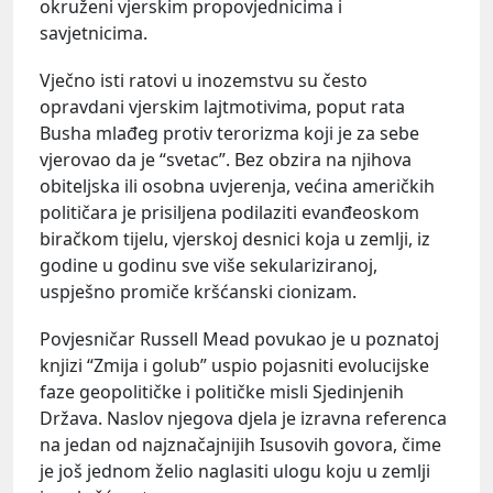
okruženi vjerskim propovjednicima i
savjetnicima.
Vječno isti ratovi u inozemstvu su često
opravdani vjerskim lajtmotivima, poput rata
Busha mlađeg protiv terorizma koji je za sebe
vjerovao da je “svetac”. Bez obzira na njihova
obiteljska ili osobna uvjerenja, većina američkih
političara je prisiljena podilaziti evanđeoskom
biračkom tijelu, vjerskoj desnici koja u zemlji, iz
godine u godinu sve više sekulariziranoj,
uspješno promiče kršćanski cionizam.
Povjesničar Russell Mead povukao je u poznatoj
knjizi “Zmija i golub” uspio pojasniti evolucijske
faze geopolitičke i političke misli Sjedinjenih
Država. Naslov njegova djela je izravna referenca
na jedan od najznačajnijih Isusovih govora, čime
je još jednom želio naglasiti ulogu koju u zemlji