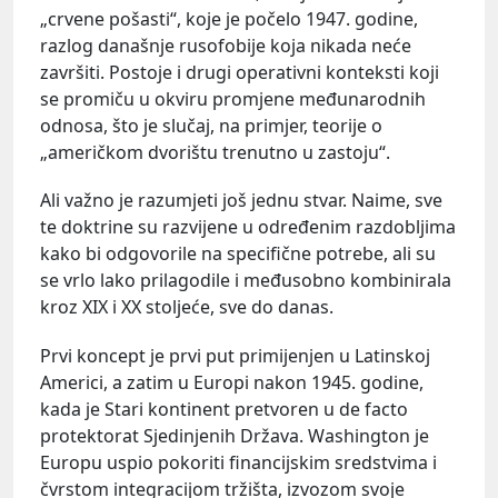
„crvene pošasti“, koje je počelo 1947. godine,
razlog današnje rusofobije koja nikada neće
završiti. Postoje i drugi operativni konteksti koji
se promiču u okviru promjene međunarodnih
odnosa, što je slučaj, na primjer, teorije o
„američkom dvorištu trenutno u zastoju“.
Ali važno je razumjeti još jednu stvar. Naime, sve
te doktrine su razvijene u određenim razdobljima
kako bi odgovorile na specifične potrebe, ali su
se vrlo lako prilagodile i međusobno kombinirala
kroz XIX i XX stoljeće, sve do danas.
Prvi koncept je prvi put primijenjen u Latinskoj
Americi, a zatim u Europi nakon 1945. godine,
kada je Stari kontinent pretvoren u de facto
protektorat Sjedinjenih Država. Washington je
Europu uspio pokoriti financijskim sredstvima i
čvrstom integracijom tržišta, izvozom svoje