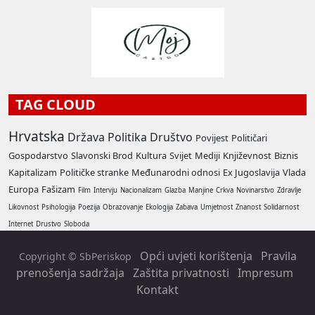
TAG CLOUD
Hrvatska
Država
Politika
Društvo
Povijest
Političari
Gospodarstvo
Slavonski Brod
Kultura
Svijet
Mediji
Književnost
Biznis
Kapitalizam
Političke stranke
Međunarodni odnosi
Ex Jugoslavija
Vlada
Europa
Fašizam
Film
Intervju
Nacionalizam
Glazba
Manjine
Crkva
Novinarstvo
Zdravlje
Likovnost
Psihologija
Poezija
Obrazovanje
Ekologija
Zabava
Umjetnost
Znanost
Solidarnost
Internet
Drustvo
Sloboda
Opći uvjeti korištenja
Pravila
Copyright © SbPeriskop
prenošenja sadržaja
Zaštita privatnosti
Impresum
Kontakt