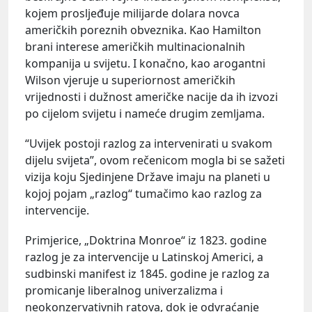
kojem prosljeđuje milijarde dolara novca
američkih poreznih obveznika. Kao Hamilton
brani interese američkih multinacionalnih
kompanija u svijetu. I konačno, kao arogantni
Wilson vjeruje u superiornost američkih
vrijednosti i dužnost američke nacije da ih izvozi
po cijelom svijetu i nameće drugim zemljama.
“Uvijek postoji razlog za intervenirati u svakom
dijelu svijeta”, ovom rečenicom mogla bi se sažeti
vizija koju Sjedinjene Države imaju na planeti u
kojoj pojam „razlog“ tumačimo kao razlog za
intervencije.
Primjerice, „Doktrina Monroe“ iz 1823. godine
razlog je za intervencije u Latinskoj Americi, a
sudbinski manifest iz 1845. godine je razlog za
promicanje liberalnog univerzalizma i
neokonzervativnih ratova, dok je odvraćanje