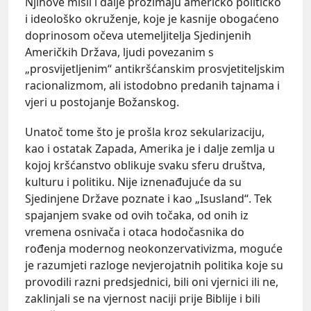
Njihove misli i dalje prožimaju američko političko
i ideološko okruženje, koje je kasnije obogaćeno
doprinosom očeva utemeljitelja Sjedinjenih
Američkih Država, ljudi povezanim s
„prosvijetljenim“ antikršćanskim prosvjetiteljskim
racionalizmom, ali istodobno predanih tajnama i
vjeri u postojanje Božanskog.
Unatoč tome što je prošla kroz sekularizaciju,
kao i ostatak Zapada, Amerika je i dalje zemlja u
kojoj kršćanstvo oblikuje svaku sferu društva,
kulturu i politiku. Nije iznenađujuće da su
Sjedinjene Države poznate i kao „Isusland“. Tek
spajanjem svake od ovih točaka, od onih iz
vremena osnivača i otaca hodočasnika do
rođenja modernog neokonzervativizma, moguće
je razumjeti razloge nevjerojatnih politika koje su
provodili razni predsjednici, bili oni vjernici ili ne,
zaklinjali se na vjernost naciji prije Biblije i bili