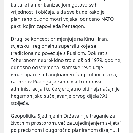
kulture i amerikanizacijom gotovo svih
vrijednosti i običaja, a da sve bude kako je
planirano budno motri vojska, odnosno NATO
pakt kojim zapovijeda Pentagon.
Drugi se koncept primjenjuje na Kinu i Iran,
svjetsku i regionalnu supersilu koje se
tradicionalno povezuje s Rusijom. Dok rat s
Teheranom neprekidno traje još od 1979. godine,
odnosno od vremena Islamske revolucije i
emancipacije od angloameričkog kolonijalizma,
rat protiv Pekinga je započela Trumpova
administracija i to će vjerojatno biti najznačajnije
hegemonijsko sučeljavanje prvog dijela XXI
stoljeća.
Geopolitika Sjedinjenih Država nije traganje za
životnim prostorom, već za „ujedinjenjem svijeta“
po preciznom i dugoročno planiranom dizajnu. I