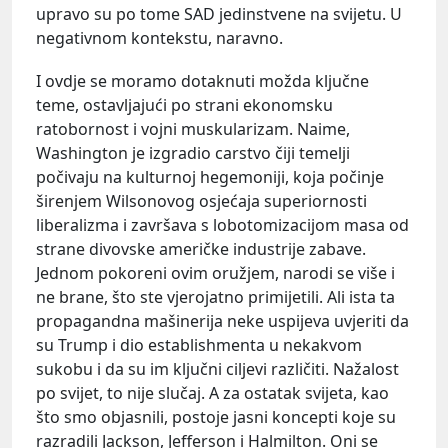
upravo su po tome SAD jedinstvene na svijetu. U
negativnom kontekstu, naravno.
I ovdje se moramo dotaknuti možda ključne
teme, ostavljajući po strani ekonomsku
ratobornost i vojni muskularizam. Naime,
Washington je izgradio carstvo čiji temelji
počivaju na kulturnoj hegemoniji, koja počinje
širenjem Wilsonovog osjećaja superiornosti
liberalizma i završava s lobotomizacijom masa od
strane divovske američke industrije zabave.
Jednom pokoreni ovim oružjem, narodi se više i
ne brane, što ste vjerojatno primijetili. Ali ista ta
propagandna mašinerija neke uspijeva uvjeriti da
su Trump i dio establishmenta u nekakvom
sukobu i da su im ključni ciljevi različiti. Nažalost
po svijet, to nije slučaj. A za ostatak svijeta, kao
što smo objasnili, postoje jasni koncepti koje su
razradili Jackson, Jefferson i Halmilton. Oni se