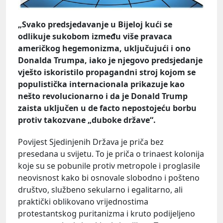
„Svako predsjedavanje u Bijeloj kući se
odlikuje sukobom između više pravaca
američkog hegemonizma, uključujući i ono
Donalda Trumpa, iako je njegovo predsjedanje
vješto iskoristilo propagandni stroj kojom se
populistička internacionala prikazuje kao
nešto revolucionarno i da je Donald Trump
zaista uključen u de facto nepostojeću borbu
protiv takozvane „duboke države“.
Povijest Sjedinjenih Država je priča bez
presedana u svijetu. To je priča o trinaest kolonija
koje su se pobunile protiv metropole i proglasile
neovisnost kako bi osnovale slobodno i pošteno
društvo, službeno sekularno i egalitarno, ali
praktički oblikovano vrijednostima
protestantskog puritanizma i kruto podijeljeno