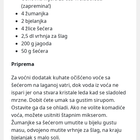
(zapremina!)
4 žumanjka
2 bjelanjka
4 žlice šećera
2,5 dl vrhnja za šlag
200 g jagoda
50 g šećera
Priprema
Za voćni dodatak kuhate očišćeno voće sa
šećerom na laganoj vatri, dok voda iz voća ne
ispari jer ona stvara kristale leda kad se sladoled
mrzne. Dobit ćete umak sa gustim sirupom.
Ostavite ga da se ohladi. Ako ne volite komadiće
voća, možete usitniti štapnim mikserom.
Žumanjke sa šećerom umutite u bijelu gustu
masu, odvojeno mutite vrhnje za šlag, na kraju
bjelanjak s malo soli.