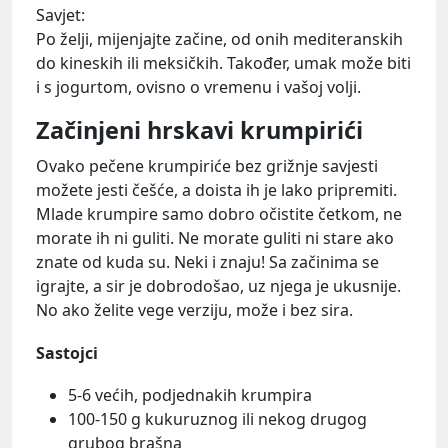
Savjet:
Po želji, mijenjajte začine, od onih mediteranskih
do kineskih ili meksičkih. Također, umak može biti
i s jogurtom, ovisno o vremenu i vašoj volji.
Začinjeni hrskavi krumpirići
Ovako pečene krumpiriće bez grižnje savjesti
možete jesti češće, a doista ih je lako pripremiti.
Mlade krumpire samo dobro očistite četkom, ne
morate ih ni guliti. Ne morate guliti ni stare ako
znate od kuda su. Neki i znaju! Sa začinima se
igrajte, a sir je dobrodošao, uz njega je ukusnije.
No ako želite vege verziju, može i bez sira.
Sastojci
5-6 većih, podjednakih krumpira
100-150 g kukuruznog ili nekog drugog
grubog brašna