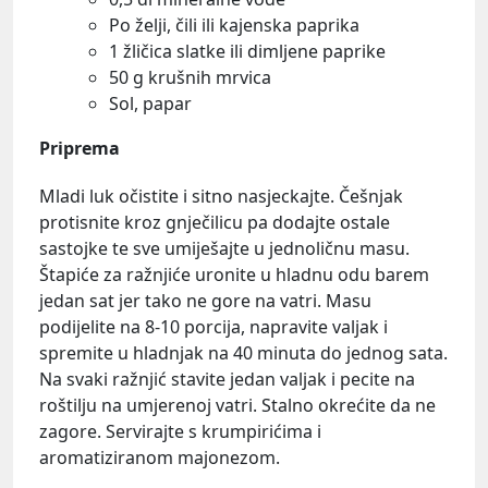
Po želji, čili ili kajenska paprika
1 žličica slatke ili dimljene paprike
50 g krušnih mrvica
Sol, papar
Priprema
Mladi luk očistite i sitno nasjeckajte. Češnjak
protisnite kroz gnječilicu pa dodajte ostale
sastojke te sve umiješajte u jednoličnu masu.
Štapiće za ražnjiće uronite u hladnu odu barem
jedan sat jer tako ne gore na vatri. Masu
podijelite na 8-10 porcija, napravite valjak i
spremite u hladnjak na 40 minuta do jednog sata.
Na svaki ražnjić stavite jedan valjak i pecite na
roštilju na umjerenoj vatri. Stalno okrećite da ne
zagore. Servirajte s krumpirićima i
aromatiziranom majonezom.