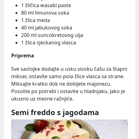
1 žličica wasabi paste
80 ml limunova soka
1 žlica meda
40 ml jabukovog soka
200 ml suncokretovog ulja
1 žlica sjeckanog vlasca
Priprema
Sve sastojke dodajte u usku visoku čašu za štapni
mikser, ostavite samo pola žlice vlasca sa strane.
Miksajte kratko dok ne dobijete majonezu.
Posolite po potrebi i ostavite u hladnjaku. Jako je
ukusno uz mesne ražnjiće.
Semi freddo s jagodama