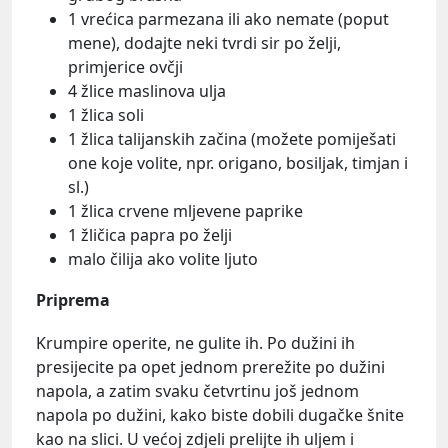
1 vrećica parmezana ili ako nemate (poput
mene), dodajte neki tvrdi sir po želji,
primjerice ovčji
4 žlice maslinova ulja
1 žlica soli
1 žlica talijanskih začina (možete pomiješati
one koje volite, npr. origano, bosiljak, timjan i
sl.)
1 žlica crvene mljevene paprike
1 žličica papra po želji
malo čilija ako volite ljuto
Priprema
Krumpire operite, ne gulite ih. Po dužini ih
presijecite pa opet jednom prerežite po dužini
napola, a zatim svaku četvrtinu još jednom
napola po dužini, kako biste dobili dugačke šnite
kao na slici. U većoj zdjeli prelijte ih uljem i