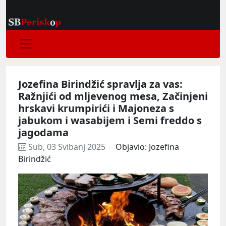
Jozefina Birindžić spravlja za vas:
Ražnjići od mljevenog mesa, Začinjeni
hrskavi krumpirići i Majoneza s
jabukom i wasabijem i Semi freddo s
jagodama
Sub, 03 Svibanj 2025
Objavio: Jozefina
Birindžić