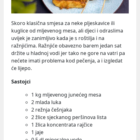
Skoro klasična smjesa za neke pljeskavice ili
kuglice od mljevenog mesa, ali djeci i odraslima
uvijek je zanimljivo kada je s roštilja i na
ražnjićima. Ražnjiće obavezno barem jedan sat
držite u hladnoj vodi jer tako ne gore na vatri pa
nećete imati problema kod pečenja, a i izgledat
će lijepo.
Sastojci
1 kg mljevenog junećeg mesa
2 mlada luka
2 režnja češnjaka
2 žlice sjeckanog peršinova lista
1 žlica koncentrata rajčice
1 jaje
0,5 dl mineralne vode