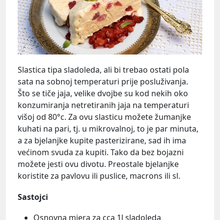
Slastica tipa sladoleda, ali bi trebao ostati pola
sata na sobnoj temperaturi prije posluživanja.
Što se tiče jaja, velike dvojbe su kod nekih oko
konzumiranja netretiranih jaja na temperaturi
višoj od 80°c. Za ovu slasticu možete žumanjke
kuhati na pari, tj. u mikrovalnoj, to je par minuta,
a za bjelanjke kupite pasterizirane, sad ih ima
većinom svuda za kupiti. Tako da bez bojazni
možete jesti ovu divotu. Preostale bjelanjke
koristite za pavlovu ili puslice, macrons ili sl.
Sastojci
Osnovna mjera za cca 1l sladoleda