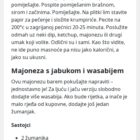
pomiješajte. Pospite pomiješanim brašnom,
sirom i začinima. Pomiješajte. Na plitki lim stavite
papir za pečenje i složite krumpiriće. Pecite na
200°c u zagrijanoj pećnici 20-25 minuta. Poslužite
odmah uz neki dip, ketchup, majonezu ili drugi
umak koji volite. Odlični su i sami. Kao što vidite,
ne ide puno masnoće pa nisu jako kalorični, a
jako su ukusni.
Majoneza s jabukom i wasabijem
Ovu majonezu barem pokušajte napraviti –
jednostavno je! Za ljuću i jaču verziju slobodno
dodajte više wasabija. Ako bude rijetka, a inače je
malo rjeđa od kupovne, dodajte još jedan
žumanjak.
Sastojci
2 žumanjka