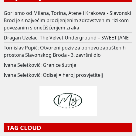
Gori smo od Milana, Torina, Atene i Krakowa - Slavonski
Brod je s najvećim procijenjenim zdravstvenim rizikom
povezanim s onečišćenjem zraka
Dragan Uzelac: The Velvet Underground – SWEET JANE
Tomislav Pupić: Otvoreni poziv za obnovu zapuštenih
prostora Slavonskog Broda - 3. završni dio
Ivana Seletković: Granice šutnje
Ivana Seletković: Odisej = heroj prosvjetitelj
TAG CLOUD