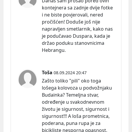
Danas sam prošao pored ovih
kontejnera sa zadnje dvije fotke
i ne biste povjerovali, nered
pročišćen! Doduše još nije
napravljen smetlarnik, kako nas
je podučavao Duspara, kada je
držao poduku stanovnicima
Hebrangu.
Toša
08.09.2024 20:47
Zašto toliko "pili" oko toga
lošega kolovoza u podvožnjaku
Budainka? Temeljna stvar,
određenje u svakodnevnom
životu je sigurnost, sigurnost i
sigurnost!!! A loša prometnica,
poderana, puna rupa je za
bicikliste nesporna opasnost.