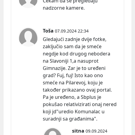
Čekam da se pregledaju
nadzorne kamere.
Toša
07.09.2024 22:34
Gledajući zadnje dvije fotke,
zaključio sam da je smeće
negdje kod drugog nebodera
na Slavoniji 1,a nasuprot
Gimnazije. Zar je to uređeni
grad? Fuj, fuj! Isto kao ono
smeće na Pilarevoj, koju je
također prikazano ovaj portal.
Pa je uređeno, a Sbplus je
pokušao relativizirati onaj nered
koji jd"uredio Komunalac u
suradnji sa građanima".
sitna
09.09.2024