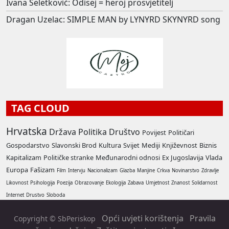
Ivana Seletković: Odisej = heroj prosvjetitelj
Dragan Uzelac: SIMPLE MAN by LYNYRD SKYNYRD song
TAG CLOUD
Hrvatska
Država
Politika
Društvo
Povijest
Političari
Gospodarstvo
Slavonski Brod
Kultura
Svijet
Mediji
Književnost
Biznis
Kapitalizam
Političke stranke
Međunarodni odnosi
Ex Jugoslavija
Vlada
Europa
Fašizam
Film
Intervju
Nacionalizam
Glazba
Manjine
Crkva
Novinarstvo
Zdravlje
Likovnost
Psihologija
Poezija
Obrazovanje
Ekologija
Zabava
Umjetnost
Znanost
Solidarnost
Internet
Drustvo
Sloboda
Opći uvjeti korištenja
Pravila
Copyright © SbPeriskop