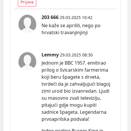
Prijava
203 666
29.03.2025 10:42
Ne kaže se aprilili, nego po
hrvatski travanjinjinji
Lemmy
29.03.2025 08:30
Jednom je BBC 1957. emitirao
prilog o švicarskim farmerima
koji beru špagete s drveta,
tvrdeći da je zahvaljujući blagoj
zimi urod bio izvanredan. Ljudi
su masovno zvali televiziju,
pitajući gdje mogu kupiti
sadnice špageta. Legendarna
prvoaprilska podvala!
Jedne godine Burger King je