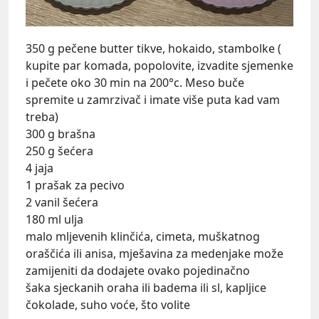
350 g pečene butter tikve, hokaido, stambolke (
kupite par komada, popolovite, izvadite sjemenke
i pečete oko 30 min na 200°c. Meso buče
spremite u zamrzivač i imate više puta kad vam
treba)
300 g brašna
250 g šećera
4 jaja
1 prašak za pecivo
2 vanil šećera
180 ml ulja
malo mljevenih klinčića, cimeta, muškatnog
oraščića ili anisa, mješavina za medenjake može
zamijeniti da dodajete ovako pojedinačno
šaka sjeckanih oraha ili badema ili sl, kapljice
čokolade, suho voće, što volite