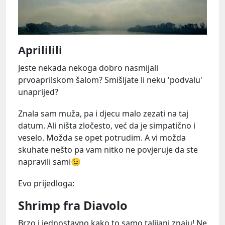
Aprililili
Jeste nekada nekoga dobro nasmijali
prvoaprilskom šalom? Smišljate li neku 'podvalu'
unaprijed?
Znala sam muža, pa i djecu malo zezati na taj
datum. Ali ništa zločesto, već da je simpatično i
veselo. Možda se opet potrudim. A vi možda
skuhate nešto pa vam nitko ne povjeruje da ste
napravili sami😉
Evo prijedloga:
Shrimp fra Diavolo
Brzo i jednostavno kako to samo talijani znaju! Ne