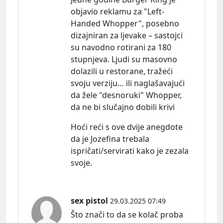
objavio reklamu za "Left-
Handed Whopper", posebno
dizajniran za ljevake – sastojci
su navodno rotirani za 180
stupnjeva. Ljudi su masovno
dolazili u restorane, tražeći
svoju verziju… ili naglašavajući
da žele "desnoruki" Whopper,
da ne bi slučajno dobili krivi
Hoći reći s ove dvije anegdote
da je Jozefina trebala
ispričati/servirati kako je zezala
svoje.
sex pistol
29.03.2025 07:49
Što znači to da se kolač proba