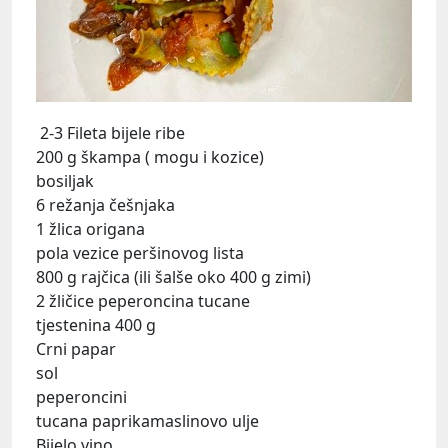
2-3 Fileta bijele ribe
200 g škampa ( mogu i kozice)
bosiljak
6 režanja češnjaka
1 žlica origana
pola vezice peršinovog lista
800 g rajčica (ili šalše oko 400 g zimi)
2 žličice peperoncina tucane
tjestenina 400 g
Crni papar
sol
peperoncini
tucana paprikamaslinovo ulje
Bijelo vino