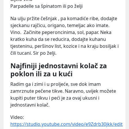
Parpadelle sa špinatom ili po želji
Na ulju pržite češnjak , pa komadiće ribe, dodajte
sjeckanu rajčicu, origano, temeljac ako imate.
Vino. Začinite peperoncinima, sol, papar. Neka
kratko kuha da se reducira, dodajte kuhanu
tjesteninu, peršinov list, kozice i na kraju bosiljak i
čili tucani. Sir po želji.
Najfiniji jednostavni kolač za
poklon ili za u kući
Radim ga i zimi i u proljeće, sve dok imam
zamrznute pečene tikve. Naravno, uvijek možete
kupiti puter tikvu i peći je za ovaj ukusni i
jednostavni kolač.
Video:
https://studio.youtube.com/video/e9Zdrb30jkk/edit