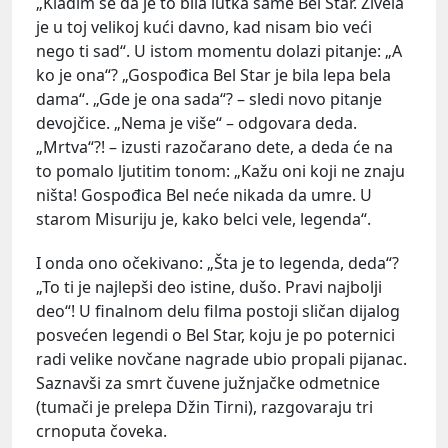
„Kladim se da je to bila lutka same Bel Star. Živela
je u toj velikoj kući davno, kad nisam bio veći
nego ti sad“. U istom momentu dolazi pitanje: „A
ko je ona“? „Gospođica Bel Star je bila lepa bela
dama“. „Gde je ona sada“? – sledi novo pitanje
devojčice. „Nema je više“ – odgovara deda.
„Mrtva“?! – izusti razočarano dete, a deda će na
to pomalo ljutitim tonom: „Kažu oni koji ne znaju
ništa! Gospođica Bel neće nikada da umre. U
starom Misuriju je, kako belci vele, legenda“.
I onda ono očekivano: „Šta je to legenda, deda“?
„To ti je najlepši deo istine, dušo. Pravi najbolji
deo“! U finalnom delu filma postoji sličan dijalog
posvećen legendi o Bel Star, koju je po poternici
radi velike novčane nagrade ubio propali pijanac.
Saznavši za smrt čuvene južnjačke odmetnice
(tumači je prelepa Džin Tirni), razgovaraju tri
crnoputa čoveka.