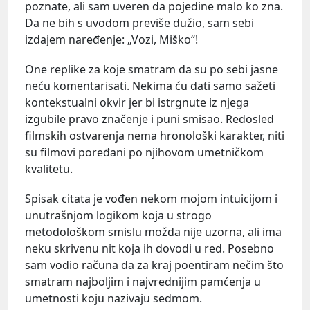
poznate, ali sam uveren da pojedine malo ko zna.
Da ne bih s uvodom previše dužio, sam sebi
izdajem naređenje: „Vozi, Miško“!
One replike za koje smatram da su po sebi jasne
neću komentarisati. Nekima ću dati samo sažeti
kontekstualni okvir jer bi istrgnute iz njega
izgubile pravo značenje i puni smisao. Redosled
filmskih ostvarenja nema hronološki karakter, niti
su filmovi poređani po njihovom umetničkom
kvalitetu.
Spisak citata je vođen nekom mojom intuicijom i
unutrašnjom logikom koja u strogo
metodološkom smislu možda nije uzorna, ali ima
neku skrivenu nit koja ih dovodi u red. Posebno
sam vodio računa da za kraj poentiram nečim što
smatram najboljim i najvrednijim pamćenja u
umetnosti koju nazivaju sedmom.