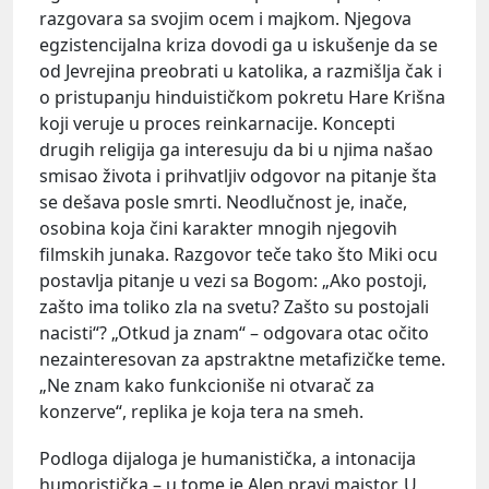
razgovara sa svojim ocem i majkom. Njegova
egzistencijalna kriza dovodi ga u iskušenje da se
od Jevrejina preobrati u katolika, a razmišlja čak i
o pristupanju hinduističkom pokretu Hare Krišna
koji veruje u proces reinkarnacije. Koncepti
drugih religija ga interesuju da bi u njima našao
smisao života i prihvatljiv odgovor na pitanje šta
se dešava posle smrti. Neodlučnost je, inače,
osobina koja čini karakter mnogih njegovih
filmskih junaka. Razgovor teče tako što Miki ocu
postavlja pitanje u vezi sa Bogom: „Ako postoji,
zašto ima toliko zla na svetu? Zašto su postojali
nacisti“? „Otkud ja znam“ – odgovara otac očito
nezainteresovan za apstraktne metafizičke teme.
„Ne znam kako funkcioniše ni otvarač za
konzerve“, replika je koja tera na smeh.
Podloga dijaloga je humanistička, a intonacija
humoristička – u tome je Alen pravi majstor. U