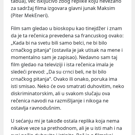
tabua), već isključivo zbog replike koju nevezano
za sadržaj filma izgovara glavni junak Maksim
(Piter MekEneri).
Film sam gledao u bioskopu kao tinejdžer i znam
da je ta rečenica prevedena sa francuskog ovako:
„Kada bi na svetu bili samo belci, ne bi bilo
crnačkog pitanja“ (ostavila je jak utisak na mene i
momentalno sam je zapisao). Nedavno sam taj
film gledao na televiziji i ista rečenica imala je
sledeći prevod: „Da su crnci beli, ne bi bilo
crnačkog pitanja“. Ovako ili onako, poruka ima
isti smisao. Neko će ovo smatrati duhovitim, neko
diskriminatorskim, ali u svakom slučaju ova
rečenica navodi na razmišljanje i nikoga ne
ostavlja ravnodušnim.
U sećanju mi je takođe ostala replika koja nema
nikakve veze sa prethodnom, ali je u isti mah i na