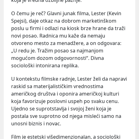
O čemu je reč? Glavni junak filma, Lester (Kevin
Spejsi), daje otkaz na dobrom marketinškom
poslu u firmi i odlazi na kiosk brze hrane da traži
novi posao. Radnica mu kaže da nemaju
otvoreno mesto za menadžere, a on odgovara:
„U redu je. Tražim posao sa najmanjom
mogućom dozom odgovornosti“. Divna
sociološki intonirana replika.
U kontekstu filmske radnje, Lester želi da napravi
raskid sa materijalističkim vrednostima
američkog društva i oponira američkoj kulturi
koja favorizuje poslovni uspeh po svaku cenu.
Ujedno se suprotstavlja i svojoj ženi koja je
postala sve suprotno od njega misleći samo na
unosni biznis i novac.
Film je estetski višedimenzionalan, a sociološki