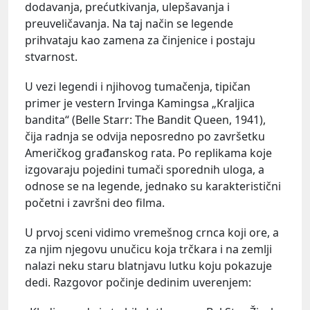
dodavanja, prećutkivanja, ulepšavanja i
preuveličavanja. Na taj način se legende
prihvataju kao zamena za činjenice i postaju
stvarnost.
U vezi legendi i njihovog tumačenja, tipičan
primer je vestern Irvinga Kamingsa „Kraljica
bandita“ (Belle Starr: The Bandit Queen, 1941),
čija radnja se odvija neposredno po završetku
Američkog građanskog rata. Po replikama koje
izgovaraju pojedini tumači sporednih uloga, a
odnose se na legende, jednako su karakteristični
početni i završni deo filma.
U prvoj sceni vidimo vremešnog crnca koji ore, a
za njim njegovu unučicu koja trčkara i na zemlji
nalazi neku staru blatnjavu lutku koju pokazuje
dedi. Razgovor počinje dedinim uverenjem: