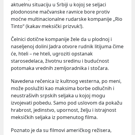
aktuelnu situaciju u Srbiji u kojoj se seljaci
plodonosne mačvanske ravnice bore protiv
moćne multinacionalne rudarske kompanije „Rio
Tinto“ (kakav meksički prizvuk!).
Čelnici dotične kompanije žele da u plodnoj i
naseljenoj dolini Jadra otvore rudnik litijuma čime
će, hteli – ne hteli, ugroziti opstanak
starosedelaca, životnu sredinu i budućnost
potomaka vrednih zemljoradnika i stočara.
Navedena rečenica iz kultnog vesterna, po meni,
može poslužiti kao maksima borbe odlučnih i
neustrašivih srpskih seljaka u kojoj mogu
izvojevati pobedu. Samo pod uslovom da pokažu
hrabrost, jedinstvo, upornost, želju i istrajnost
meksičkih seljaka iz pomenutog filma.
Poznato je da su filmovi američkog režisera,