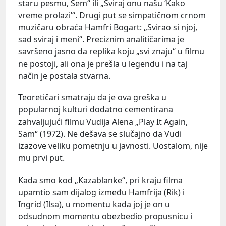
staru pesmu, Sem“ ili „Sviraj onu našu ‘Kako
vreme prolazi’“. Drugi put se simpatičnom crnom
muzičaru obraća Hamfri Bogart: „Svirao si njoj,
sad sviraj i meni“. Preciznim analitičarima je
savršeno jasno da replika koju „svi znaju“ u filmu
ne postoji, ali ona je prešla u legendu i na taj
način je postala stvarna.
Teoretičari smatraju da je ova greška u
popularnoj kulturi dodatno cementirana
zahvaljujući filmu Vudija Alena „Play It Again,
Sam“ (1972). Ne dešava se slučajno da Vudi
izazove veliku pometnju u javnosti. Uostalom, nije
mu prvi put.
Kada smo kod „Kazablanke“, pri kraju filma
upamtio sam dijalog između Hamfrija (Rik) i
Ingrid (Ilsa), u momentu kada joj je on u
odsudnom momentu obezbedio propusnicu i