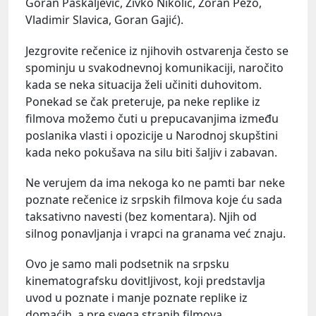
Goran Paskaljević, Živko Nikolić, Zoran Pezo,
Vladimir Slavica, Goran Gajić).
Jezgrovite rečenice iz njihovih ostvarenja često se
spominju u svakodnevnoj komunikaciji, naročito
kada se neka situacija želi učiniti duhovitom.
Ponekad se čak preteruje, pa neke replike iz
filmova možemo čuti u prepucavanjima između
poslanika vlasti i opozicije u Narodnoj skupštini
kada neko pokušava na silu biti šaljiv i zabavan.
Ne verujem da ima nekoga ko ne pamti bar neke
poznate rečenice iz srpskih filmova koje ću sada
taksativno navesti (bez komentara). Njih od
silnog ponavljanja i vrapci na granama već znaju.
Ovo je samo mali podsetnik na srpsku
kinematografsku dovitljivost, koji predstavlja
uvod u poznate i manje poznate replike iz
domaćih, a pre svega stranih filmova.