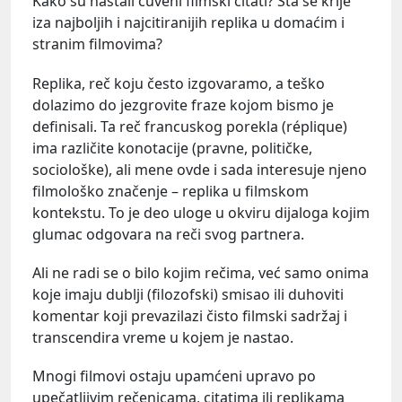
Kako su nastali čuveni filmski citati? Šta se krije
iza najboljih i najcitiranijih replika u domaćim i
stranim filmovima?
Replika, reč koju često izgovaramo, a teško
dolazimo do jezgrovite fraze kojom bismo je
definisali. Ta reč francuskog porekla (réplique)
ima različite konotacije (pravne, političke,
sociološke), ali mene ovde i sada interesuje njeno
filmološko značenje – replika u filmskom
kontekstu. To je deo uloge u okviru dijaloga kojim
glumac odgovara na reči svog partnera.
Ali ne radi se o bilo kojim rečima, već samo onima
koje imaju dublji (filozofski) smisao ili duhoviti
komentar koji prevazilazi čisto filmski sadržaj i
transcendira vreme u kojem je nastao.
Mnogi filmovi ostaju upamćeni upravo po
upečatljivim rečenicama, citatima ili replikama