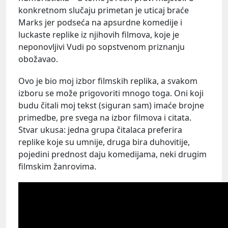
konkretnom slučaju primetan je uticaj braće
Marks jer podseća na apsurdne komedije i
luckaste replike iz njihovih filmova, koje je
neponovljivi Vudi po sopstvenom priznanju
obožavao.
Ovo je bio moj izbor filmskih replika, a svakom
izboru se može prigovoriti mnogo toga. Oni koji
budu čitali moj tekst (siguran sam) imaće brojne
primedbe, pre svega na izbor filmova i citata.
Stvar ukusa: jedna grupa čitalaca preferira
replike koje su umnije, druga bira duhovitije,
pojedini prednost daju komedijama, neki drugim
filmskim žanrovima.