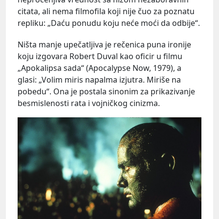
citata, ali nema filmofila koji nije čuo za poznatu
repliku: „Daću ponudu koju neće moći da odbije“.
Ništa manje upečatljiva je rečenica puna ironije
koju izgovara Robert Duval kao oficir u filmu
„Apokalipsa sada“ (Apocalypse Now, 1979), a
glasi: „Volim miris napalma izjutra. Miriše na
pobedu“. Ona je postala sinonim za prikazivanje
besmislenosti rata i vojničkog cinizma.