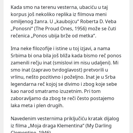
Kada smo na terenu vesterna, ubaciću u taj
korpus još nekoliko replika iz filmova meni
omiljenog žanra. U „kaubojcu“ Roberta D. Veba
„Ponosni“ (The Proud Ones, 1956) može se čuti
rečenica „Ponos ubija brže od metka“.
Ima neke filozofije i istine u toj izjavi, a nama
Srbima bi ona bila još bliža kada bismo reč ponos
zamenili rečju inat (smislovi im nisu udaljeni). Mi
smo inat (zapravo tvrdoglavost) pretvorili u
vrlinu, nešto pozitivno i poželjno. Inat je u Srba
legendarna reč kojoj se divimo i zbog koje sebe
kao narod smatramo izuzetnim. Pri tom
zaboravljamo da zbog te reči često postajemo
laka meta i plen drugih.
Navedenim vesternima priključiću kratak dijalog
iz filma „Moja draga Klementina“ (My Darling
Clementine, 1946).