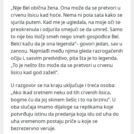
„Nije Bel obična žena. Ona može da se pretvori u
crvenu lisicu kad hoće. Nema ni pola sata kako se
sjurila putem. Kad me je ugledala, na moje oči se
preokrenula i odjurila smejući se da umreš. Samo
to nije bio lisičji smeh nego smeh gospođice Bel.
Belci kažu da je ona legenda“– govori jedan, sav u
zanosu. Najmlađi među njima gleda razrogačenih
očiju i, sasvim predvidivo, pita šta je to legenda.
„To je nešto što može da se pretvori u crvenu
lisicu kad god zaželi“.
U razgovor se na kraju uključuje i treća osoba:
„Ako ikad sretnem neku od tih crvenih lisica,
bogme ću da joj skinem šešir, i to na brzinu“. U
oba slučaja imamo dijaloge sa replikama koje
potvrđuju istinu da predanja koja idu od uha do
uha vremenom postaju priče u koje se
bezrezervno veruje.