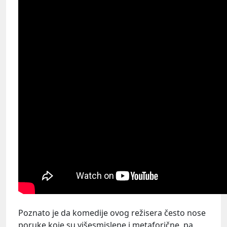
Poznato je da komedije ovog režisera često nose
poruke koje su višesmislene i metaforične, pa