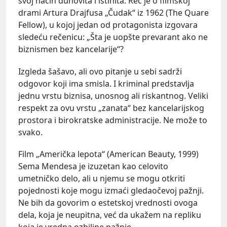
svoj način duhovita i istinita. Reč je o filmskoj
drami Artura Drajfusa „Čudak“ iz 1962 (The Quare
Fellow), u kojoj jedan od protagonista izgovara
sledeću rečenicu: „Šta je uopšte prevarant ako ne
biznismen bez kancelarije“?
Izgleda šašavo, ali ovo pitanje u sebi sadrži
odgovor koji ima smisla. I kriminal predstavlja
jednu vrstu biznisa, unosnog ali riskantnog. Veliki
respekt za ovu vrstu „zanata“ bez kancelarijskog
prostora i birokratske administracije. Ne može to
svako.
Film „Američka lepota“ (American Beauty, 1999)
Sema Mendesa je izuzetan kao celovito
umetničko delo, ali u njemu se mogu otkriti
pojednosti koje mogu izmaći gledaočevoj pažnji.
Ne bih da govorim o estetskoj vrednosti ovoga
dela, koja je neupitna, već da ukažem na repliku
koja je vredna ozbiljne pažnje.