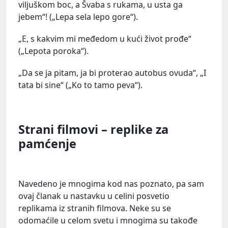
viljuškom boc, a Švaba s rukama, u usta ga
jebem“! („Lepa sela lepo gore“).
„E, s kakvim mi međedom u kući život prođe“
(„Lepota poroka“).
„Da se ja pitam, ja bi proterao autobus ovuda“, „I
tata bi sine“ („Ko to tamo peva“).
Strani filmovi – replike za
pamćenje
Navedeno je mnogima kod nas poznato, pa sam
ovaj članak u nastavku u celini posvetio
replikama iz stranih filmova. Neke su se
odomaćile u celom svetu i mnogima su takođe