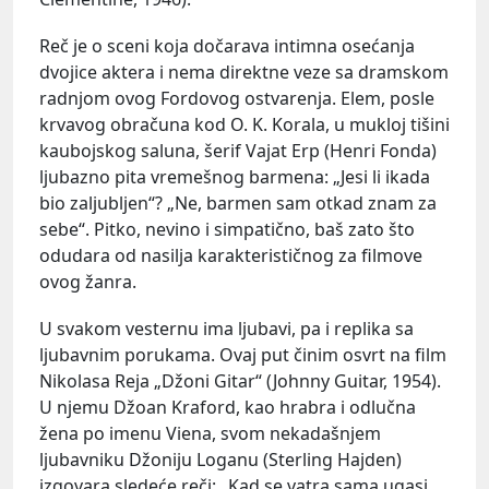
Reč je o sceni koja dočarava intimna osećanja
dvojice aktera i nema direktne veze sa dramskom
radnjom ovog Fordovog ostvarenja. Elem, posle
krvavog obračuna kod O. K. Korala, u mukloj tišini
kaubojskog saluna, šerif Vajat Erp (Henri Fonda)
ljubazno pita vremešnog barmena: „Jesi li ikada
bio zaljubljen“? „Ne, barmen sam otkad znam za
sebe“. Pitko, nevino i simpatično, baš zato što
odudara od nasilja karakterističnog za filmove
ovog žanra.
U svakom vesternu ima ljubavi, pa i replika sa
ljubavnim porukama. Ovaj put činim osvrt na film
Nikolasa Reja „Džoni Gitar“ (Johnny Guitar, 1954).
U njemu Džoan Kraford, kao hrabra i odlučna
žena po imenu Viena, svom nekadašnjem
ljubavniku Džoniju Loganu (Sterling Hajden)
izgovara sledeće reči: „Kad se vatra sama ugasi,