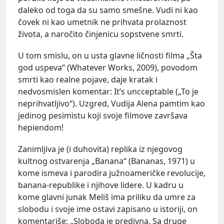
daleko od toga da su samo smešne. Vudi ni kao
čovek ni kao umetnik ne prihvata prolaznost
života, a naročito činjenicu sopstvene smrti.
U tom smislu, on u usta glavne ličnosti filma „Šta
god uspeva“ (Whatever Works, 2009), povodom
smrti kao realne pojave, daje kratak i
nedvosmislen komentar: It’s uncceptable („To je
neprihvatljivo“). Uzgred, Vudija Alena pamtim kao
jedinog pesimistu koji svoje filmove završava
hepiendom!
Zanimljiva je (i duhovita) replika iz njegovog
kultnog ostvarenja „Banana“ (Bananas, 1971) u
kome ismeva i parodira južnoameričke revolucije,
banana-republike i njihove lidere. U kadru u
kome glavni junak Meliš ima priliku da umre za
slobodu i svoje ime ostavi zapisano u istoriji, on
komentariše: „Sloboda je predivna. Sa druge