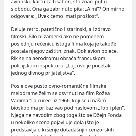
avionsku kartu za Lisabon, što znači put u
slobodu. Ona ga zabrinuto pita: „A mi“? On mirno
odgovara: „Uvek ćemo imati prošlost“.
Deluje retro, patetično i starinski, ali zdravo
filmski. Bilo bi zamerki ako ne pomenem
poslednju rečenicu istoga filma koja je takođe
postala njegov zaštitni znak. Dok avion poleće,
Rik se na aerodromu obraća francuskom
policijskom inspektoru: „Luj, ovo je početak
jednog divnog prijateljstva“.
Posle ove pustolovno-romantične filmske
melodrame želim se osvrnuti na film Rožea
Vadima “La curée” iz 1966, koji se u našim
bioskopima prikazivao pod naslovom „Topli plen“.
Njega ne navodim zbog toga što se Džejn Fonda
u nekoliko scena pojavljuje gola (što je
predstavljalo kršenje dotadašnjih cenzorskih