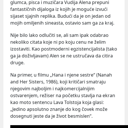
glumca, pisca i muzičara Vudija Alena prepuni
fantastičnih dijaloga iz kojih je moguće izvući
sijaset sjajnih replika. Budući da je on jedan od
mojih omiljenih sineasta, ostavio sam ga za kraj.
Nije bilo lako odlučiti se, ali sam ipak odabrao
nekoliko citata koje ni po koju cenu ne želim
izostaviti. Kao postmoderni egzistencijalista (tako
ga ja doživljavam) Alen se ne ustručava da citira
druge.
Na primer, u filmu „Hana i njene sestre“ (Nanah
and Her Sisters, 1986), koji kritičari smatraju
njegovim najboljim i najkomercijalnijim
ostvarenjem, režiser na početku stavlja na ekran
kao moto sentencu Lava Tolstoja koja glasi:
„Jedino apsolutno znanje do kog čovek može
dosegnuti jeste da je život besmislen“.