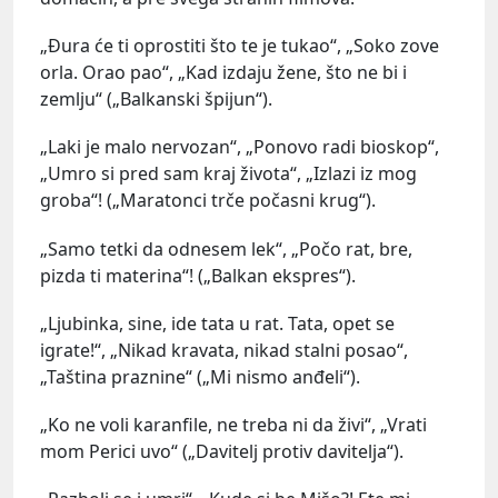
„Đura će ti oprostiti što te je tukao“, „Soko zove
orla. Orao pao“, „Kad izdaju žene, što ne bi i
zemlju“ („Balkanski špijun“).
„Laki je malo nervozan“, „Ponovo radi bioskop“,
„Umro si pred sam kraj života“, „Izlazi iz mog
groba“! („Maratonci trče počasni krug“).
„Samo tetki da odnesem lek“, „Počo rat, bre,
pizda ti materina“! („Balkan ekspres“).
„Ljubinka, sine, ide tata u rat. Tata, opet se
igrate!“, „Nikad kravata, nikad stalni posao“,
„Taština praznine“ („Mi nismo anđeli“).
„Ko ne voli karanfile, ne treba ni da živi“, „Vrati
mom Perici uvo“ („Davitelj protiv davitelja“).