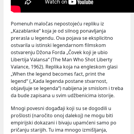
Pomenuh maločas nepostojeću repliku iz
„Kazablanke“ koja je od silnog ponavljanja
prerasla u legendu. Ova pojava se eksplicitno
ostvarila u istinski legendarnom filmskom
ostvarenju Džona Forda „Čovek koji je ubio
Libertija Valansa“ (The Man Who Shot Liberty
Valance, 1962). Replika koja na engleskom glasi
„When the legend becomes fact, print the
legend“ („Kada legenda postane stvarnost,
objavljuje se legenda“) nabijena je smislom i treba
da bude zapisana u svim udžbenicima istorije.
Mnogi povesni događaji koji su se dogodili u
prošlosti (naročito onoj dalekoj) ne mogu biti
empirijski dokazani i bivaju upamćeni samo po
pričanju starijih. Tu ima mnogo izmišljanja,