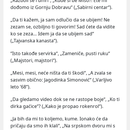
„Razboli se i umri“, „Kude si be Mišo?! Ete mi
dođomo iz Gornju Dobravu“ („Sabirni centar“).
„Da ti kažem, ja sam odlučio da se ubijem! Ne
zezam se, ozbiljno ti govorim! Sad ćete da vidite
ko se zeza… Idem ja da se ubijem sad“
(„Tajvanska kanasta“).
“Isto takođe servirka“, „Zameniče, pusti ruku“
(„Majstori, majstori“).
„Mesi, mesi, neće ništa da ti škodi“, „A zvala se
sasvim obično: Jagodinka Simonović“ („Varljivo
leto ’68“).
„Da gledamo video dok se ne rastope boje“, „Ko ti
dirka gaćice“? („Kako je propao rokenrol“).
„Ja bih da mi to koljemo, kume. Ionako će da
pričaju da smo ih klali“, „Na srpskom dvoru mi s