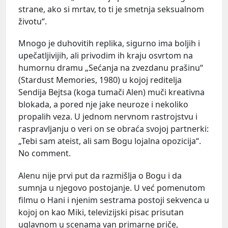
strane, ako si mrtav, to ti je smetnja seksualnom
životu“.
Mnogo je duhovitih replika, sigurno ima boljih i
upečatljivijih, ali privodim ih kraju osvrtom na
humornu dramu „Sećanja na zvezdanu prašinu“
(Stardust Memories, 1980) u kojoj reditelja
Sendija Bejtsa (koga tumači Alen) muči kreativna
blokada, a pored nje jake neuroze i nekoliko
propalih veza. U jednom nervnom rastrojstvu i
raspravljanju o veri on se obraća svojoj partnerki:
„Tebi sam ateist, ali sam Bogu lojalna opozicija“.
No comment.
Alenu nije prvi put da razmišlja o Bogu i da
sumnja u njegovo postojanje. U već pomenutom
filmu o Hani i njenim sestrama postoji sekvenca u
kojoj on kao Miki, televizijski pisac prisutan
uglavnom u scenama van primarne priče,