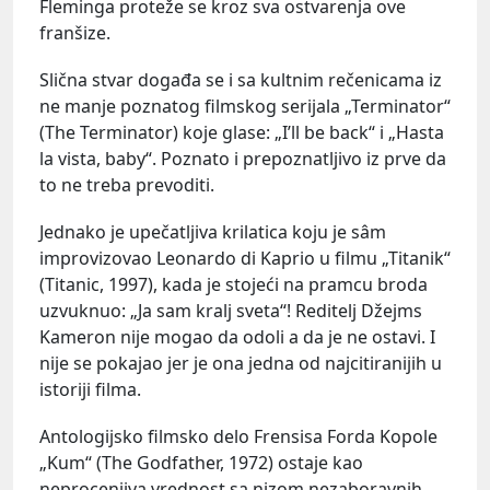
Fleminga proteže se kroz sva ostvarenja ove
franšize.
Slična stvar događa se i sa kultnim rečenicama iz
ne manje poznatog filmskog serijala „Terminator“
(The Terminator) koje glase: „I’ll be back“ i „Hasta
la vista, baby“. Poznato i prepoznatljivo iz prve da
to ne treba prevoditi.
Jednako je upečatljiva krilatica koju je sâm
improvizovao Leonardo di Kaprio u filmu „Titanik“
(Titanic, 1997), kada je stojeći na pramcu broda
uzvuknuo: „Ja sam kralj sveta“! Reditelj Džejms
Kameron nije mogao da odoli a da je ne ostavi. I
nije se pokajao jer je ona jedna od najcitiranijih u
istoriji filma.
Antologijsko filmsko delo Frensisa Forda Kopole
„Kum“ (The Godfather, 1972) ostaje kao
neprocenjiva vrednost sa nizom nezaboravnih