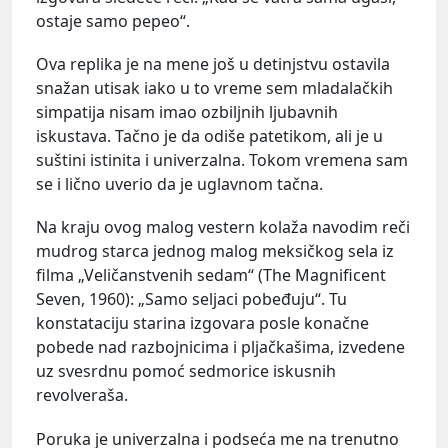
ostaje samo pepeo“.
Ova replika je na mene još u detinjstvu ostavila
snažan utisak iako u to vreme sem mladalačkih
simpatija nisam imao ozbiljnih ljubavnih
iskustava. Tačno je da odiše patetikom, ali je u
suštini istinita i univerzalna. Tokom vremena sam
se i lično uverio da je uglavnom tačna.
Na kraju ovog malog vestern kolaža navodim reči
mudrog starca jednog malog meksičkog sela iz
filma „Veličanstvenih sedam“ (The Magnificent
Seven, 1960): „Samo seljaci pobeđuju“. Tu
konstataciju starina izgovara posle konačne
pobede nad razbojnicima i pljačkašima, izvedene
uz svesrdnu pomoć sedmorice iskusnih
revolveraša.
Poruka je univerzalna i podseća me na trenutno