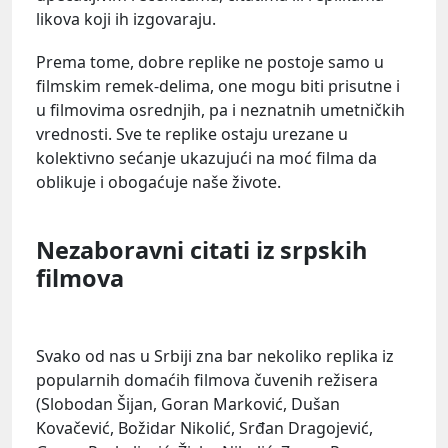
likova koji ih izgovaraju.
Prema tome, dobre replike ne postoje samo u
filmskim remek-delima, one mogu biti prisutne i
u filmovima osrednjih, pa i neznatnih umetničkih
vrednosti. Sve te replike ostaju urezane u
kolektivno sećanje ukazujući na moć filma da
oblikuje i obogaćuje naše živote.
Nezaboravni citati iz srpskih
filmova
Svako od nas u Srbiji zna bar nekoliko replika iz
popularnih domaćih filmova čuvenih režisera
(Slobodan Šijan, Goran Marković, Dušan
Kovačević, Božidar Nikolić, Srđan Dragojević,