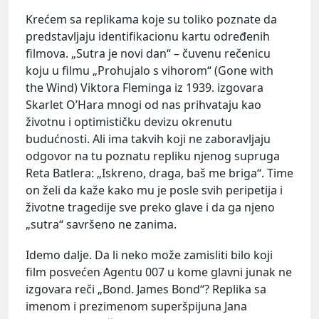
Krećem sa replikama koje su toliko poznate da
predstavljaju identifikacionu kartu određenih
filmova. „Sutra je novi dan“ – čuvenu rečenicu
koju u filmu „Prohujalo s vihorom“ (Gone with
the Wind) Viktora Fleminga iz 1939. izgovara
Skarlet O’Hara mnogi od nas prihvataju kao
životnu i optimističku devizu okrenutu
budućnosti. Ali ima takvih koji ne zaboravljaju
odgovor na tu poznatu repliku njenog supruga
Reta Batlera: „Iskreno, draga, baš me briga“. Time
on želi da kaže kako mu je posle svih peripetija i
životne tragedije sve preko glave i da ga njeno
„sutra“ savršeno ne zanima.
Idemo dalje. Da li neko može zamisliti bilo koji
film posvećen Agentu 007 u kome glavni junak ne
izgovara reči „Bond. James Bond“? Replika sa
imenom i prezimenom superšpijuna Jana