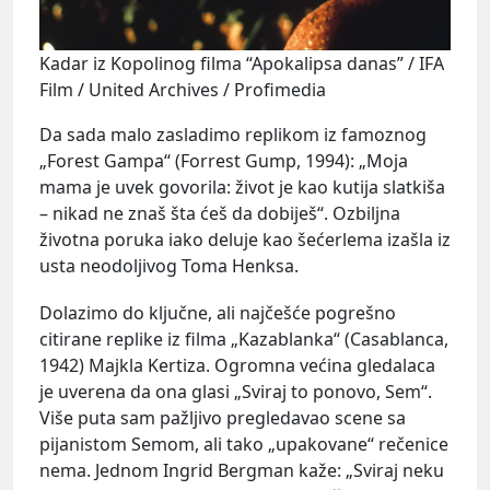
Kadar iz Kopolinog filma “Apokalipsa danas” / IFA
Film / United Archives / Profimedia
Da sada malo zasladimo replikom iz famoznog
„Forest Gampa“ (Forrest Gump, 1994): „Moja
mama je uvek govorila: život je kao kutija slatkiša
– nikad ne znaš šta ćeš da dobiješ“. Ozbiljna
životna poruka iako deluje kao šećerlema izašla iz
usta neodoljivog Toma Henksa.
Dolazimo do ključne, ali najčešće pogrešno
citirane replike iz filma „Kazablanka“ (Casablanca,
1942) Majkla Kertiza. Ogromna većina gledalaca
je uverena da ona glasi „Sviraj to ponovo, Sem“.
Više puta sam pažljivo pregledavao scene sa
pijanistom Semom, ali tako „upakovane“ rečenice
nema. Jednom Ingrid Bergman kaže: „Sviraj neku