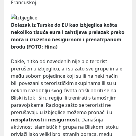
Francuskoj.
Dolazak iz Turske do EU kao izbjeglica košta
nekoliko tisuća eura i zahtijeva prelazak preko
mora u izuzetno nesigurnom i prenatrpanom
brodu (FOTO: Hina)
Dakle, nitko od navedenih nije bio terorist
prerušen u izbjeglicu, ali su zato sve grupe imale
među sobom pojedince koji su ili na neki način
bili povezani s terorističkim skupinama ili su u
nekom razdoblju svog života otišli boriti se na
Bliski istok i širu regiju ili trenirati s tamošnjim
paravojskama. Razloge zašto se teroristi ne
prerušavaju u izbjeglice možemo pronaći i u
neisplativosti i nesigurnosti
. Današnja
aktivnost islamističkih grupa na Bliskom istoku
privlači jako veliki broj stranih boraca, među