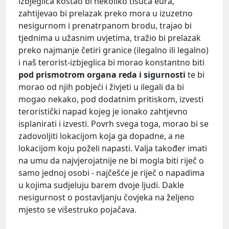
izbjeglica koštao bi nekoliko tisuća eura,
zahtijevao bi prelazak preko mora u izuzetno
nesigurnom i prenatrpanom brodu, trajao bi
tjednima u užasnim uvjetima, tražio bi prelazak
preko najmanje četiri granice (ilegalno ili legalno)
i naš terorist-izbjeglica bi morao konstantno biti
pod prismotrom organa reda i sigurnosti
te bi
morao od njih pobjeći i živjeti u ilegali da bi
mogao nekako, pod dodatnim pritiskom, izvesti
teroristički napad kojeg je ionako zahtjevno
isplanirati i izvesti. Povrh svega toga, morao bi se
zadovoljiti lokacijom koja ga dopadne, a ne
lokacijom koju poželi napasti. Valja također imati
na umu da najvjerojatnije ne bi mogla biti riječ o
samo jednoj osobi - najčešće je riječ o napadima
u kojima sudjeluju barem dvoje ljudi. Dakle
nesigurnost o postavljanju čovjeka na željeno
mjesto se višestruko pojačava.