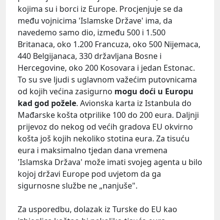
kojima su i borci iz Europe. Procjenjuje se da
među vojnicima 'Islamske Države' ima, da
navedemo samo dio, između 500 i 1.500
Britanaca, oko 1.200 Francuza, oko 500 Nijemaca,
440 Belgijanaca, 330 državljana Bosne i
Hercegovine, oko 200 Kosovara i jedan Estonac.
To su sve ljudi s uglavnom važećim putovnicama
od kojih većina zasigurno
mogu doći u Europu
kad god požele
. Avionska karta iz Istanbula do
Mađarske košta otprilike 100 do 200 eura. Daljnji
prijevoz do nekog od većih gradova EU okvirno
košta još kojih nekoliko stotina eura. Za tisuću
eura i maksimalno tjedan dana vremena
'Islamska Država' može imati svojeg agenta u bilo
kojoj državi Europe pod uvjetom da ga
sigurnosne službe ne „nanjuše".
Za usporedbu, dolazak iz Turske do EU kao