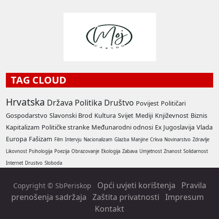
TAG CLOUD
Hrvatska
Država
Politika
Društvo
Povijest
Političari
Gospodarstvo
Slavonski Brod
Kultura
Svijet
Mediji
Književnost
Biznis
Kapitalizam
Političke stranke
Međunarodni odnosi
Ex Jugoslavija
Vlada
Europa
Fašizam
Film
Intervju
Nacionalizam
Glazba
Manjine
Crkva
Novinarstvo
Zdravlje
Likovnost
Psihologija
Poezija
Obrazovanje
Ekologija
Zabava
Umjetnost
Znanost
Solidarnost
Internet
Drustvo
Sloboda
Opći uvjeti korištenja
Pravila
Copyright © SbPeriskop
prenošenja sadržaja
Zaštita privatnosti
Impresum
Kontakt