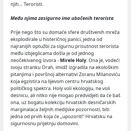
njih… Teroristi.
Među njima zasigurno ima ubačenih terorista
Prije nego što su domaće sfere društvenih mreža
eksplodirale u histeričnoj panici, jedna od
najranijih optužbi za sigurnu prisutnost terorista
među izbjeglicama došla je od jednog
neočekivanog izvora -
Mirele Holy
. Ona je, vodeći
svoju stranku Orah, imidž izgradila na ekološkim
pitanjima i površnoj alternativi Zoranu Milanoviću
koja egzistira na lijevom centru hrvatskog
političkog spektra. Holy voli ekologiju, ne voli
desnicu, ali nitko nije mogao predvidjeti da će baš
ona, uz bogatu kolekciju hrvatskih desničarskih
marginalaca željnih medijske pozornosti, biti
jedna od prvih koja će „upozoriti“ Hrvatsku na
sigurnosnu prijetnju domovini.