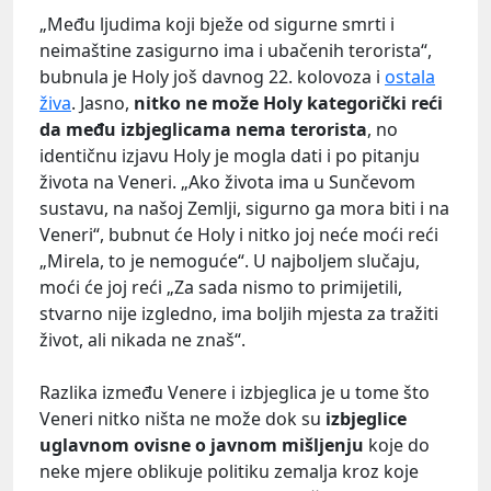
„Među ljudima koji bježe od sigurne smrti i
neimaštine zasigurno ima i ubačenih terorista“,
bubnula je Holy još davnog 22. kolovoza i
ostala
živa
. Jasno,
nitko ne može Holy kategorički reći
da među izbjeglicama nema terorista
, no
identičnu izjavu Holy je mogla dati i po pitanju
života na Veneri. „Ako života ima u Sunčevom
sustavu, na našoj Zemlji, sigurno ga mora biti i na
Veneri“, bubnut će Holy i nitko joj neće moći reći
„Mirela, to je nemoguće“. U najboljem slučaju,
moći će joj reći „Za sada nismo to primijetili,
stvarno nije izgledno, ima boljih mjesta za tražiti
život, ali nikada ne znaš“.
Razlika između Venere i izbjeglica je u tome što
Veneri nitko ništa ne može dok su
izbjeglice
uglavnom ovisne o javnom mišljenju
koje do
neke mjere oblikuje politiku zemalja kroz koje