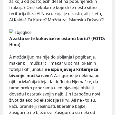
za koju od postojećih desetina pobunjeničkih
frakcija? One sekularne koje drže nešto sitno
teritorija ili za Al Nusru koja je u rastu, ali je, eto,
Al Kaida? Za Kurde? Možda za 'Islamsku Državu'?
A zašto se te kukavice ne ostanu boriti? (FOTO:
Hina)
A možda ljudima nije do ubijanja i pogibanja,
makar bili muškarci i makar u očima lokalnih
foteljaških junaka
ne ispunjavaju kriterije za
bivanje 'muškarcem'
. Zasigurno je nekima od
njih privlačnija ideja da dođu do Njemačke, da
tamo preko programa ujedinjavanja obitelji
dovedu i ostatak svojih najbližih i započnu novi
život daleko od eksplozija i krvi. Ali ne - to su,
kažu branitelji realnosti, liberalne bajke.
Zasigurno ne bježe svi. Zasigurno su neki od