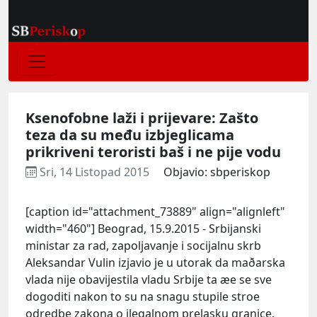
Ksenofobne laži i prijevare: Zašto
teza da su među izbjeglicama
prikriveni teroristi baš i ne pije vodu
Sri, 14 Listopad 2015
Objavio: sbperiskop
[caption id="attachment_73889" align="alignleft"
width="460"]
Beograd, 15.9.2015 - Srbijanski
ministar za rad, zapoljavanje i socijalnu skrb
Aleksandar Vulin izjavio je u utorak da maðarska
vlada nije obavijestila vladu Srbije ta æe se sve
dogoditi nakon to su na snagu stupile stroe
odredbe zakona o ilegalnom prelasku granice.