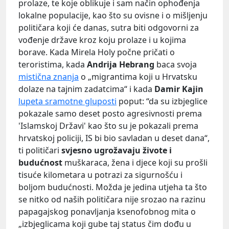
prolaze, te koje oblikuje i sam način ophođenja
lokalne populacije, kao što su ovisne i o mišljenju
političara koji će danas, sutra biti odgovorni za
vođenje države kroz koju prolaze i u kojima
borave. Kada Mirela Holy počne pričati o
teroristima, kada
Andrija Hebrang
baca svoja
mistična znanja
o „migrantima koji u Hrvatsku
dolaze na tajnim zadatcima“ i kada
Damir Kajin
lupeta sramotne gluposti
poput: “da su izbjeglice
pokazale samo deset posto agresivnosti prema
'Islamskoj Državi' kao što su je pokazali prema
hrvatskoj policiji, IS bi bio savladan u deset dana“,
ti političari
svjesno ugrožavaju živote i
budućnost
muškaraca, žena i djece koji su prošli
tisuće kilometara u potrazi za sigurnošću i
boljom budućnosti. Možda je jedina utjeha ta što
se nitko od naših političara nije srozao na razinu
papagajskog ponavljanja ksenofobnog mita o
„izbjeglicama koji gube taj status čim dođu u