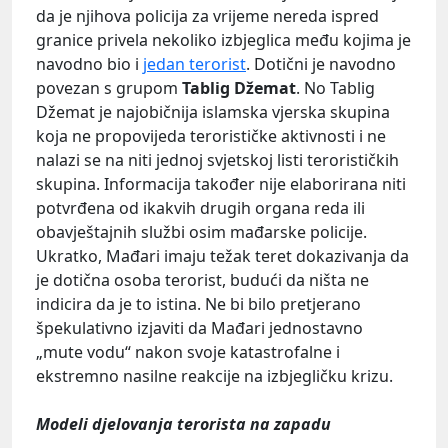
da je njihova policija za vrijeme nereda ispred
granice privela nekoliko izbjeglica među kojima je
navodno bio i
jedan terorist
. Dotični je navodno
povezan s grupom
Tablig Džemat
. No Tablig
Džemat je najobičnija islamska vjerska skupina
koja ne propovijeda terorističke aktivnosti i ne
nalazi se na niti jednoj svjetskoj listi terorističkih
skupina. Informacija također nije elaborirana niti
potvrđena od ikakvih drugih organa reda ili
obavještajnih službi osim mađarske policije.
Ukratko, Mađari imaju težak teret dokazivanja da
je dotična osoba terorist, budući da ništa ne
indicira da je to istina. Ne bi bilo pretjerano
špekulativno izjaviti da Mađari jednostavno
„mute vodu“ nakon svoje katastrofalne i
ekstremno nasilne reakcije na izbjegličku krizu.
Modeli djelovanja terorista na zapadu