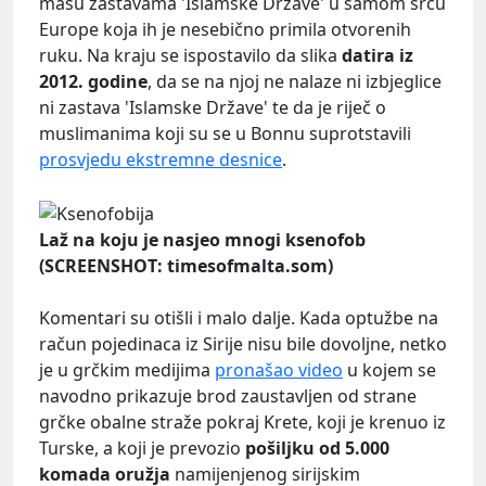
mašu zastavama 'Islamske Države' u samom srcu
Europe koja ih je nesebično primila otvorenih
ruku. Na kraju se ispostavilo da slika
datira iz
2012. godine
, da se na njoj ne nalaze ni izbjeglice
ni zastava 'Islamske Države' te da je riječ o
muslimanima koji su se u Bonnu suprotstavili
prosvjedu ekstremne desnice
.
Laž na koju je nasjeo mnogi ksenofob
(SCREENSHOT: timesofmalta.som)
Komentari su otišli i malo dalje. Kada optužbe na
račun pojedinaca iz Sirije nisu bile dovoljne, netko
je u grčkim medijima
pronašao video
u kojem se
navodno prikazuje brod zaustavljen od strane
grčke obalne straže pokraj Krete, koji je krenuo iz
Turske, a koji je prevozio
pošiljku od 5.000
komada oružja
namijenjenog sirijskim