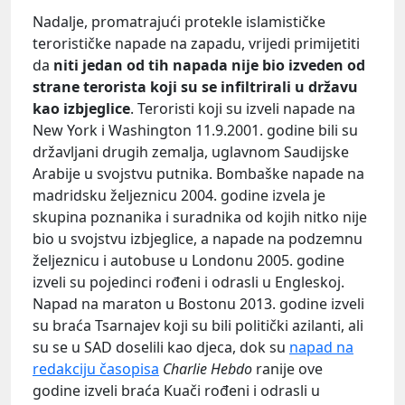
Nadalje, promatrajući protekle islamističke
terorističke napade na zapadu, vrijedi primijetiti
da
niti jedan od tih napada nije bio izveden od
strane terorista koji su se infiltrirali u državu
kao izbjeglice
. Teroristi koji su izveli napade na
New York i Washington 11.9.2001. godine bili su
državljani drugih zemalja, uglavnom Saudijske
Arabije u svojstvu putnika. Bombaške napade na
madridsku željeznicu 2004. godine izvela je
skupina poznanika i suradnika od kojih nitko nije
bio u svojstvu izbjeglice, a napade na podzemnu
željeznicu i autobuse u Londonu 2005. godine
izveli su pojedinci rođeni i odrasli u Engleskoj.
Napad na maraton u Bostonu 2013. godine izveli
su braća Tsarnajev koji su bili politički azilanti, ali
su se u SAD doselili kao djeca, dok su
napad na
redakciju časopisa
Charlie Hebdo
ranije ove
godine izveli braća Kuači rođeni i odrasli u