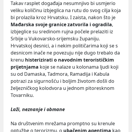
Takav rasplet događaja nesumnjivo bi usmjerio
veliku količinu izbjeglica na rutu do svog cilja koja
bi prolazila kroz Hrvatsku. I zaista, nakon što je
Mađarska svoje granice zatvorila i ogradila
,
izbjeglice su sredinom rujna počele prelaziti iz
Srbije u Vukovarsko-srijemsku županiju.
Hrvatskoj desnici, a i nekim političarima koji se s
desnicom inače ne povezuju nije dugo trebalo da
krenu
histerizirati o navodnim terorističkim
prijetnjama
koje se nalaze u kolonama ljudi koji
su od Damaska, Tadmora, Ramadija i Kabula
potrazi za sigurnošću i boljim životom došli do
željezničkog kolodvora u jednom pitoresknom
Tovarniku.
Laži, neznanje i obmane
Na društvenim mrežama promptno su krenule
optužbe o terorizmu, o
ubačenim agentima
kao