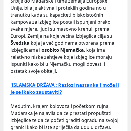
Srbije do Mađarske i time zemalja Europske
Unije, bila je aktivna i proteklih godina no u
trenutku kada su kapaciteti bliskoistočnih
kampova za izbjeglice postali ispunjeni preko
svake mjere, ljudi su masovno krenuli prema
Europi. Zemlje na koje većina izbjeglica cilja su
Švedska
koja je već godinama otvorena prema
izbjeglicama i
osobito Njemačka
, koja ima
relativno niske zahtjeve koje izbjeglice moraju
ispuniti kako bi u Njemačku mogli dovesti i
ostatak svoje obitelji.
'ISLAMSKA DRŽAVA': Razlozi nastanka i može li
je se ikako zaustaviti?
Međutim, krajem kolovoza i početkom rujna,
Mađarska je najavila da će prestati propuštati
izbjeglice te da će početi graditi ogradu na svojoj
granici kako bi iste spriječila da uđu u državu.