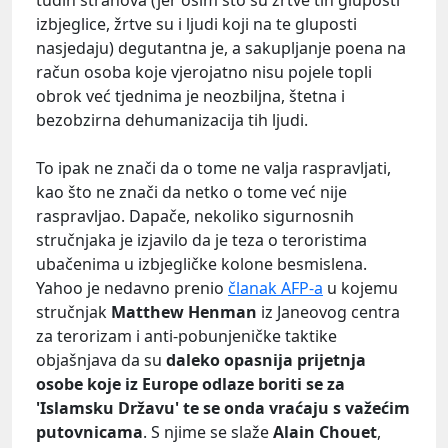
tuđih strahova (jer osim što su žrtve tih gluposti
izbjeglice, žrtve su i ljudi koji na te gluposti
nasjedaju) degutantna je, a sakupljanje poena na
račun osoba koje vjerojatno nisu pojele topli
obrok već tjednima je neozbiljna, štetna i
bezobzirna dehumanizacija tih ljudi.
To ipak ne znači da o tome ne valja raspravljati,
kao što ne znači da netko o tome već nije
raspravljao. Dapače, nekoliko sigurnosnih
stručnjaka je izjavilo da je teza o teroristima
ubačenima u izbjegličke kolone besmislena.
Yahoo je nedavno prenio
članak AFP-a
u kojemu
stručnjak
Matthew Henman
iz Janeovog centra
za terorizam i anti-pobunjeničke taktike
objašnjava da su
daleko opasnija prijetnja
osobe koje iz Europe odlaze boriti se za
'Islamsku Državu' te se onda vraćaju s važećim
putovnicama
. S njime se slaže
Alain Chouet
,