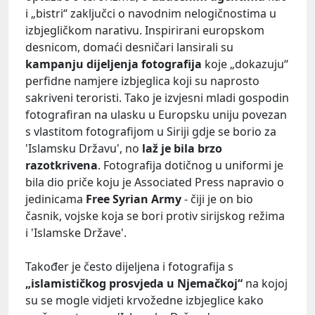
i „bistri“ zaključci o navodnim nelogičnostima u
izbjegličkom narativu. Inspirirani europskom
desnicom, domaći desničari lansirali su
kampanju dijeljenja fotografija
koje „dokazuju“
perfidne namjere izbjeglica koji su naprosto
sakriveni teroristi. Tako je izvjesni mladi gospodin
fotografiran na ulasku u Europsku uniju povezan
s vlastitom fotografijom u Siriji gdje se borio za
'Islamsku Državu', no
laž je bila brzo
razotkrivena
. Fotografija dotičnog u uniformi je
bila dio priče koju je Associated Press napravio o
jedinicama
Free Syrian Army
- čiji je on bio
časnik, vojske koja se bori protiv sirijskog režima
i 'Islamske Države'.
Također je često dijeljena i fotografija s
„islamističkog prosvjeda u Njemačkoj“
na kojoj
su se mogle vidjeti krvožedne izbjeglice kako