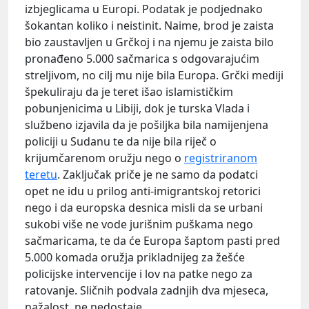
izbjeglicama u Europi. Podatak je podjednako
šokantan koliko i neistinit. Naime, brod je zaista
bio zaustavljen u Grčkoj i na njemu je zaista bilo
pronađeno 5.000 sačmarica s odgovarajućim
streljivom, no cilj mu nije bila Europa. Grčki mediji
špekuliraju da je teret išao islamističkim
pobunjenicima u Libiji, dok je turska Vlada i
službeno izjavila da je pošiljka bila namijenjena
policiji u Sudanu te da nije bila riječ o
krijumčarenom oružju nego o
registriranom
teretu
. Zaključak priče je ne samo da podatci
opet ne idu u prilog anti-imigrantskoj retorici
nego i da europska desnica misli da se urbani
sukobi više ne vode jurišnim puškama nego
sačmaricama, te da će Europa šaptom pasti pred
5.000 komada oružja prikladnijeg za žešće
policijske intervencije i lov na patke nego za
ratovanje. Sličnih podvala zadnjih dva mjeseca,
nažalost, ne nedostaje.