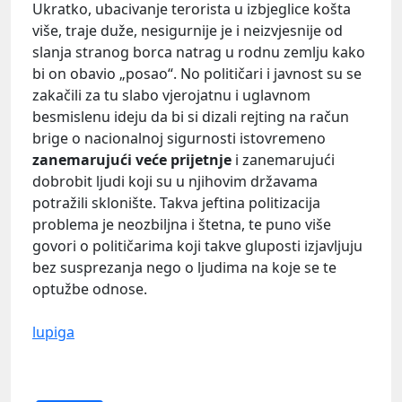
Ukratko, ubacivanje terorista u izbjeglice košta
više, traje duže, nesigurnije je i neizvjesnije od
slanja stranog borca natrag u rodnu zemlju kako
bi on obavio „posao“. No političari i javnost su se
zakačili za tu slabo vjerojatnu i uglavnom
besmislenu ideju da bi si dizali rejting na račun
brige o nacionalnoj sigurnosti istovremeno
zanemarujući veće prijetnje
i zanemarujući
dobrobit ljudi koji su u njihovim državama
potražili sklonište. Takva jeftina politizacija
problema je neozbiljna i štetna, te puno više
govori o političarima koji takve gluposti izjavljuju
bez susprezanja nego o ljudima na koje se te
optužbe odnose.
lupiga