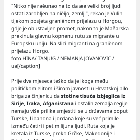
"Nitko nije raèunao na to da æe veliki broj ljudi
ostati zarobljen na nièijoj zemlji", rekao je Vulin
tijekom posjeta graniènom prijelazu u Horgou,
gdje je obustavljen promet, nakon to je Maðarska
prekinula glavnu kopnenu rutu za migrante u
Europsku uniju. Na slici migranti na graniènom
prijelazu Horgo.
foto HINA/ TANJUG / NEMANJA JOVANOVIC /
ua[/caption]
Prije dva mjeseca teško da je ikoga među
političkom elitom i širom javnosti u Hrvatskoj bilo
briga za činjenicu da
stotine tisuća izbjeglica iz
Sirije, Iraka, Afganistana
i ostalih zemalja regije
nemaju više prilike smjestiti se u državama poput
Turske, Libanona i Jordana koje su već primile
između četiri i pet milijuna ljudi. Ruta koja je
kretala iz Turske, preko Grčke, Makedonije i