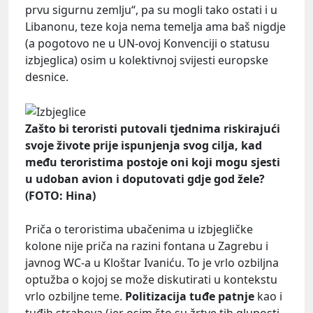
prvu sigurnu zemlju“, pa su mogli tako ostati i u
Libanonu, teze koja nema temelja ama baš nigdje
(a pogotovo ne u UN-ovoj Konvenciji o statusu
izbjeglica) osim u kolektivnoj svijesti europske
desnice.
Zašto bi teroristi putovali tjednima riskirajući
svoje živote prije ispunjenja svog cilja, kad
među teroristima postoje oni koji mogu sjesti
u udoban avion i doputovati gdje god žele?
(FOTO: Hina)
Priča o teroristima ubačenima u izbjegličke
kolone nije priča na razini fontana u Zagrebu i
javnog WC-a u Kloštar Ivaniću. To je vrlo ozbiljna
optužba o kojoj se može diskutirati u kontekstu
vrlo ozbiljne teme.
Politizacija tuđe patnje
kao i