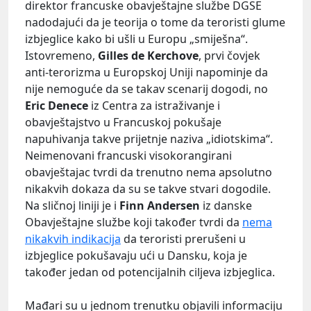
direktor francuske obavještajne službe DGSE
nadodajući da je teorija o tome da teroristi glume
izbjeglice kako bi ušli u Europu „smiješna“.
Istovremeno,
Gilles de Kerchove
, prvi čovjek
anti-terorizma u Europskoj Uniji napominje da
nije nemoguće da se takav scenarij dogodi, no
Eric Denece
iz Centra za istraživanje i
obavještajstvo u Francuskoj pokušaje
napuhivanja takve prijetnje naziva „idiotskima“.
Neimenovani francuski visokorangirani
obavještajac tvrdi da trenutno nema apsolutno
nikakvih dokaza da su se takve stvari dogodile.
Na sličnoj liniji je i
Finn Andersen
iz danske
Obavještajne službe koji također tvrdi da
nema
nikakvih indikacija
da teroristi prerušeni u
izbjeglice pokušavaju ući u Dansku, koja je
također jedan od potencijalnih ciljeva izbjeglica.
Mađari su u jednom trenutku objavili informaciju