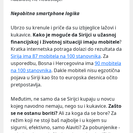
Nepobitna smartphone logika
Ubrzo su krenule i priče da su izbjeglice lažovi i
kukavice.
Kako je moguće da Sirijci u užasnoj
financijskoj i životnoj situaciji imaju mobitele
?
Kratka internetska potraga dolazi do rezultata da
Sirija ima 87 mobitela na 100 stanovnika
. Za
usporedbu, Bosna i Hercegovina ima
90 mobitela
na 100 stanovnika
. Dakle mobiteli nisu egzotična
pojava u Siriji kao što to europska desnica očito
pretpostavlja.
Međutim, ne samo da se Sirijci kupaju u novcu
kojeg navodno nemaju, nego su i kukavice.
Zašto
se ne ostanu boriti?
Ali za koga da se bore? Za
režim koji ne stoji baš najbolje i u kojem su
sigurni, efektivno, samo Alaviti? Za pobunjenike -