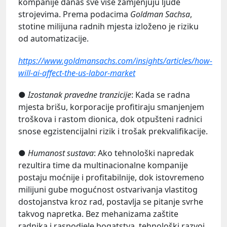
kompanije danas sve više zamjenjuju ljude
strojevima. Prema podacima
Goldman Sachsa
,
stotine milijuna radnih mjesta izloženo je riziku
od automatizacije.
https://www.goldmansachs.com/insights/articles/how-
will-ai-affect-the-us-labor-market
●
Izostanak pravedne tranzicije
: Kada se radna
mjesta brišu, korporacije profitiraju smanjenjem
troškova i rastom dionica, dok otpušteni radnici
snose egzistencijalni rizik i trošak prekvalifikacije.
●
Humanost sustava
: Ako tehnološki napredak
rezultira time da multinacionalne kompanije
postaju moćnije i profitabilnije, dok istovremeno
milijuni gube mogućnost ostvarivanja vlastitog
dostojanstva kroz rad, postavlja se pitanje svrhe
takvog napretka. Bez mehanizama zaštite
radnika i raspodjele bogatstva, tehnološki razvoj