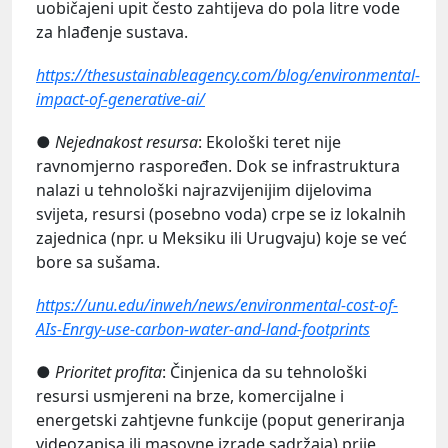
uobičajeni upit često zahtijeva do pola litre vode
za hlađenje sustava.
https://thesustainableagency.com/blog/environmental-
impact-of-generative-ai/
●
Nejednakost resursa
: Ekološki teret nije
ravnomjerno raspoređen. Dok se infrastruktura
nalazi u tehnološki najrazvijenijim dijelovima
svijeta, resursi (posebno voda) crpe se iz lokalnih
zajednica (npr. u Meksiku ili Urugvaju) koje se već
bore sa sušama.
https://unu.edu/inweh/news/environmental-cost-of-
AIs-Enrgy-use-carbon-water-and-land-footprints
●
Prioritet profita
: Činjenica da su tehnološki
resursi usmjereni na brze, komercijalne i
energetski zahtjevne funkcije (poput generiranja
videozapisa ili masovne izrade sadržaja) prije