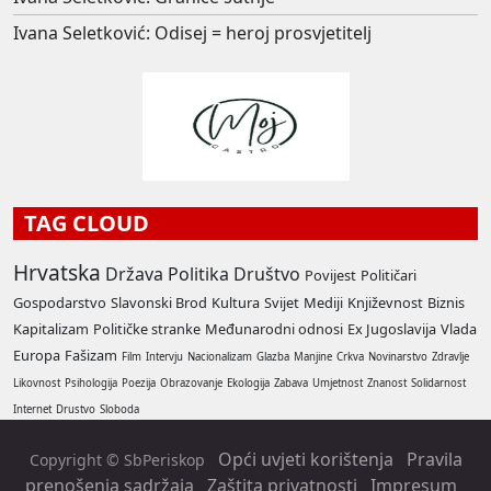
Ivana Seletković: Odisej = heroj prosvjetitelj
TAG CLOUD
Hrvatska
Država
Politika
Društvo
Povijest
Političari
Gospodarstvo
Slavonski Brod
Kultura
Svijet
Mediji
Književnost
Biznis
Kapitalizam
Političke stranke
Međunarodni odnosi
Ex Jugoslavija
Vlada
Europa
Fašizam
Film
Intervju
Nacionalizam
Glazba
Manjine
Crkva
Novinarstvo
Zdravlje
Likovnost
Psihologija
Poezija
Obrazovanje
Ekologija
Zabava
Umjetnost
Znanost
Solidarnost
Internet
Drustvo
Sloboda
Opći uvjeti korištenja
Pravila
Copyright © SbPeriskop
prenošenja sadržaja
Zaštita privatnosti
Impresum