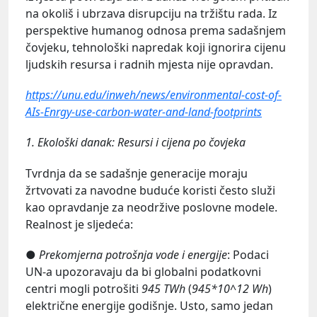
na okoliš i ubrzava disrupciju na tržištu rada. Iz
perspektive humanog odnosa prema sadašnjem
čovjeku, tehnološki napredak koji ignorira cijenu
ljudskih resursa i radnih mjesta nije opravdan.
https://unu.edu/inweh/news/environmental-cost-of-
AIs-Enrgy-use-carbon-water-and-land-footprints
1. Ekološki danak: Resursi i cijena po čovjeka
Tvrdnja da se sadašnje generacije moraju
žrtvovati za navodne buduće koristi često služi
kao opravdanje za neodržive poslovne modele.
Realnost je sljedeća:
●
Prekomjerna potrošnja vode i energije
: Podaci
UN-a upozoravaju da bi globalni podatkovni
centri mogli potrošiti
945 TWh
(
945*10^12 Wh
)
električne energije godišnje. Usto, samo jedan