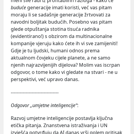
meni sve radi iz profitabilnh razloga - kako će
buduće
generacije imati koristi, već vas pitam
moraju li se sadašnje generacije žrtvovati za
navodni boljitak budućih. Posebno vas pitam
glede otpuštanja stotina tisuća radnika
(evidentirano!) s obzirom da multinacionalne
kompanije vjeruju kako ćete ih vi sve zamijeniti!
Gdje je tu ljudski, humani odnos prema
aktualnom čovjeku cijele planete, a ne samo
njenih najrazvijenijih dijelova? Molim vas iscrpan
odgovor, o tome kako vi gledate na stvari - ne u
perspektivi, već upravo danas.
--------------------------------
Odgovor „umjetne inteligencije“
:
Razvoj umjetne inteligencije postavlja ključna
etička pitanja. Znanstvena istraživanja i UN
izvješća potvrđuju da AI danas vrši golem pritisak