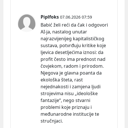
Piplfoks
07.06.2026 07:59
Babić želi reći da čak i odgovori
AI-ja, nastalog unutar
najrazvijenijeg kapitalističkog
sustava, potvrđuju kritike koje
ljevica desetljećima
iznosi:
da
profit često ima prednost nad
čovjekom, radom i prirodom.
Njegova je glavna poanta da
ekološka šteta, rast
nejednakosti i zamjena ljudi
strojevima nisu „ideološke
fantazije“, nego stvarni
problemi koje priznaju i
međunarodne institucije te
stručnjaci.