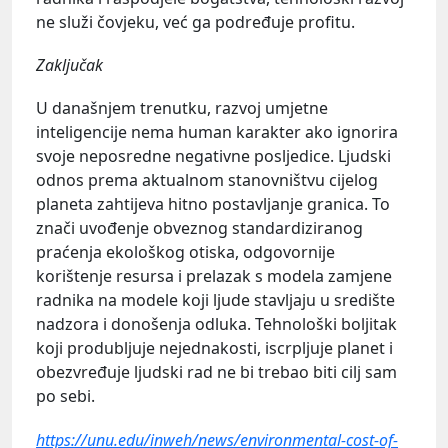
ne služi čovjeku, već ga podređuje profitu.
Zaključak
U današnjem trenutku, razvoj umjetne
inteligencije nema human karakter ako ignorira
svoje neposredne negativne posljedice. Ljudski
odnos prema aktualnom stanovništvu cijelog
planeta zahtijeva hitno postavljanje granica. To
znači uvođenje obveznog standardiziranog
praćenja ekološkog otiska, odgovornije
korištenje resursa i prelazak s modela zamjene
radnika na modele koji ljude stavljaju u središte
nadzora i donošenja odluka. Tehnološki boljitak
koji produbljuje nejednakosti, iscrpljuje planet i
obezvređuje ljudski rad ne bi trebao biti cilj sam
po sebi.
https://unu.edu/inweh/news/environmental-cost-of-