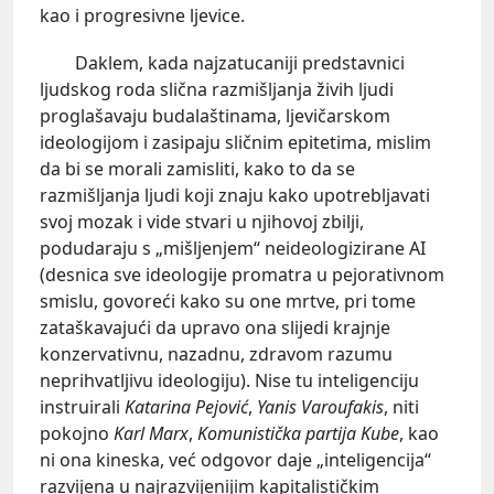
kao i progresivne ljevice.
Daklem, kada najzatucaniji predstavnici
ljudskog roda slična razmišljanja živih ljudi
proglašavaju budalaštinama, ljevičarskom
ideologijom i zasipaju sličnim epitetima, mislim
da bi se morali zamisliti, kako to da se
razmišljanja ljudi koji znaju kako upotrebljavati
svoj mozak i vide stvari u njihovoj zbilji,
podudaraju s „mišljenjem“ neideologizirane AI
(desnica sve ideologije promatra u pejorativnom
smislu, govoreći kako su one mrtve, pri tome
zataškavajući da upravo ona slijedi krajnje
konzervativnu, nazadnu, zdravom razumu
neprihvatljivu ideologiju). Nise tu inteligenciju
instruirali
Katarina Pejović
,
Yanis Varoufakis
, niti
pokojno
Karl Marx
,
Komunistička partija Kube
, kao
ni ona kineska, već odgovor daje „inteligencija“
razvijena u najrazvijenijim kapitalističkim