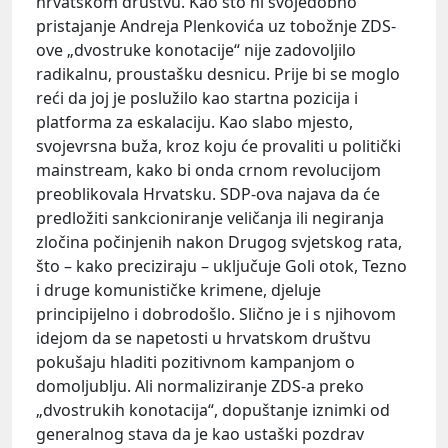
hrvatskom društvu. Kao što ni svojedobno
pristajanje Andreja Plenkovića uz tobožnje ZDS-
ove „dvostruke konotacije“ nije zadovoljilo
radikalnu, proustašku desnicu. Prije bi se moglo
reći da joj je poslužilo kao startna pozicija i
platforma za eskalaciju. Kao slabo mjesto,
svojevrsna buža, kroz koju će provaliti u politički
mainstream, kako bi onda crnom revolucijom
preoblikovala Hrvatsku. SDP-ova najava da će
predložiti sankcioniranje veličanja ili negiranja
zločina počinjenih nakon Drugog svjetskog rata,
što – kako preciziraju – uključuje Goli otok, Tezno
i druge komunističke krimene, djeluje
principijelno i dobrodošlo. Slično je i s njihovom
idejom da se napetosti u hrvatskom društvu
pokušaju hladiti pozitivnom kampanjom o
domoljublju. Ali normaliziranje ZDS-a preko
„dvostrukih konotacija“, dopuštanje iznimki od
generalnog stava da je kao ustaški pozdrav