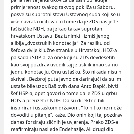
parlamenta Jandrokovića da sam određuje
primjerenost svakog takvog pokliča u Saboru,
posve su suprotni stavu Ustavnog suda koji se u
više navrata očitovao o tome da je ZDS nasljeđe
fašističke NDH, pa je kao takav suprotan
hrvatskom Ustavu. Bez iznimki i izmišljenog
alibija „dvostrukih konotacija“. Za razliku od
šefova dvije ključne stranke u Hrvatskoj, HDZ-a
pa sada i SDP-a, za one koji su ZDS devdesetih
kao svoj pozdrav uvodili taj je usklik imao samo
jednu konotaciju. Onu ustašku. Što nikada nisu ni
skrivali. Bezbroj puta javno deklarirajući da su im
ustaše bile uzor. Baš ovih dana Anto Đapić, bivši
šef HSP-a, opet govori o tome da je ZDS u grbu
HOS-a preuzet iz NDH. Da su direktno bili
inspirirani ustaškom državom. “To nitko ne može
dovoditi u pitanje“, kaže. Dio onih koji taj pozdrav
danas forsiraju sličnih je uvjerenja. Preko ZDS-a
reafirmiraju nasljeđe Endehazije. Ali drugi dio