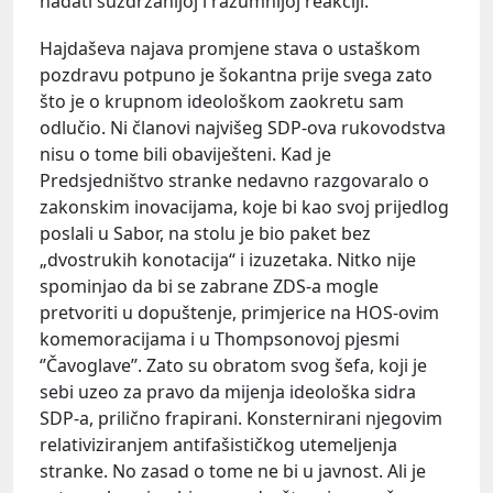
nadati suzdržanijoj i razumnijoj reakciji.
Hajdaševa najava promjene stava o ustaškom
pozdravu potpuno je šokantna prije svega zato
što je o krupnom ideološkom zaokretu sam
odlučio. Ni članovi najvišeg SDP-ova rukovodstva
nisu o tome bili obaviješteni. Kad je
Predsjedništvo stranke nedavno razgovaralo o
zakonskim inovacijama, koje bi kao svoj prijedlog
poslali u Sabor, na stolu je bio paket bez
„dvostrukih konotacija“ i izuzetaka. Nitko nije
spominjao da bi se zabrane ZDS-a mogle
pretvoriti u dopuštenje, primjerice na HOS-ovim
komemoracijama i u Thompsonovoj pjesmi
‘’Čavoglave’’. Zato su obratom svog šefa, koji je
sebi uzeo za pravo da mijenja ideološka sidra
SDP-a, prilično frapirani. Konsternirani njegovim
relativiziranjem antifašističkog utemeljenja
stranke. No zasad o tome ne bi u javnost. Ali je