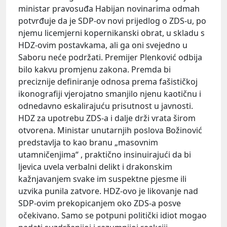
ministar pravosuđa Habijan novinarima odmah
potvrđuje da je SDP-ov novi prijedlog o ZDS-u, po
njemu licemjerni kopernikanski obrat, u skladu s
HDZ-ovim postavkama, ali ga oni svejedno u
Saboru neće podržati. Premijer Plenković odbija
bilo kakvu promjenu zakona. Premda bi
preciznije definiranje odnosa prema fašističkoj
ikonografiji vjerojatno smanjilo njenu kaotičnu i
odnedavno eskalirajuću prisutnost u javnosti.
HDZ za upotrebu ZDS-a i dalje drži vrata širom
otvorena. Ministar unutarnjih poslova Božinović
predstavlja to kao branu „masovnim
utamničenjima“ , praktično insinuirajući da bi
ljevica uvela verbalni delikt i drakonskim
kažnjavanjem svake im suspektne pjesme ili
uzvika punila zatvore. HDZ-ovo je likovanje nad
SDP-ovim prekopicanjem oko ZDS-a posve
očekivano. Samo se potpuni politički idiot mogao