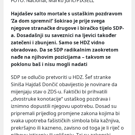
FOTO: Nacional, Marko Juric/PIXSELL
Hajdašev salto mortale s ustaškim pozdravom
‘Za dom spremni!’ šokirao je prije svega
njegove stranačke drugove i biračko tijelo SDP-
a. Dosadašnji su saveznici na ljevici također
zatečeni i zbunjeni. Samo se HDZ vidno
obradovao. Da se SDP radikalnim zaokretom
nađe na njihovim pozicijama – takvom se
poklonu baš i nisu mogli nadati
SDP se odlučio pretvoriti u HDZ. Šef stranke
Siniša Hajdaš Dončić obavijestio je novinare da
mijenjaju stav o ZDS-u. Faktički bi prihvatili
„dvostruke konotacije“ ustaškog pozdrava i
iznimno dopustili njegovu upotrebu. Dosad su
pripremali prijedlog promjene zakona kojima bi
svaka upotreba fašističkih simbola bila kažnjiva,
prekršajno ili kazneno, zavisno od toga je li riječ o
njihovu isticanju ili veličanju. Taj su zakonski