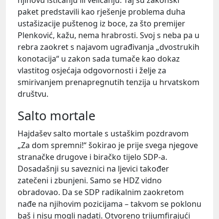
paket predstavili kao rješenje problema duha
ustašizacije puštenog iz boce, za što premijer
Plenković, kažu, nema hrabrosti. Svoj s neba pa u
rebra zaokret s najavom ugrađivanja „dvostrukih
konotacija“ u zakon sada tumače kao dokaz
vlastitog osjećaja odgovornosti i želje za
smirivanjem prenapregnutih tenzija u hrvatskom
društvu.
Salto mortale
Hajdašev salto mortale s ustaškim pozdravom
„Za dom spremni!“ šokirao je prije svega njegove
stranačke drugove i biračko tijelo SDP-a.
Dosadašnji su saveznici na ljevici također
zatečeni i zbunjeni. Samo se HDZ vidno
obradovao. Da se SDP radikalnim zaokretom
nađe na njihovim pozicijama – takvom se poklonu
baš i nisu mogli nadati. Otvoreno trijumfirajući