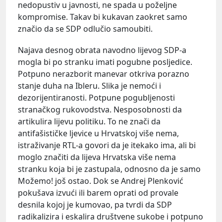
nedopustiv u javnosti, ne spada u poželjne
kompromise. Takav bi kukavan zaokret samo
značio da se SDP odlučio samoubiti.
Najava desnog obrata navodno lijevog SDP-a
mogla bi po stranku imati pogubne posljedice.
Potpuno nerazborit manevar otkriva porazno
stanje duha na Ibleru. Slika je nemoći i
dezorijentiranosti. Potpune pogubljenosti
stranačkog rukovodstva. Nesposobnosti da
artikulira lijevu politiku. To ne znači da
antifašističke ljevice u Hrvatskoj više nema,
istraživanje RTL-a govori da je itekako ima, ali bi
moglo značiti da lijeva Hrvatska više nema
stranku koja bi je zastupala, odnosno da je samo
Možemo! još ostao. Dok se Andrej Plenković
pokušava izvući ili barem oprati od provale
desnila kojoj je kumovao, pa tvrdi da SDP
radikalizira i eskalira društvene sukobe i potpuno