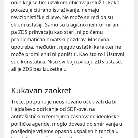
onih koji se tim uzvikom običavaju služiti, kako
pokazuje citirano istraživanje, nemaju
revizionističke ciljeve. Ne može se reći da su
skloni ustašiji. Samo su tragično neinformirani,
pa ZDS prihvaćaju kao stari, ni po čemu
problematičan hrvatski pozdrav. Masovna
upotreba, međutim, njegov ustaški karakter ne
može promijeniti ni poništiti. Kao što to i Ustavni
sud konstatira. Nisu svi koji izvikuju ZDS ustaše,
ali je ZDS bez izuzetka u
Kukavan zaokret
Treće, potpuno je neosnovano očekivati da bi
Hajdaševo odricanje od SDP-ove, na
antifašističkim temeljima zasnovane ideološke i
političke agende, moglo dovesti do smirivanja u
posljednje vrijeme opasno uspaljenih tenzija u