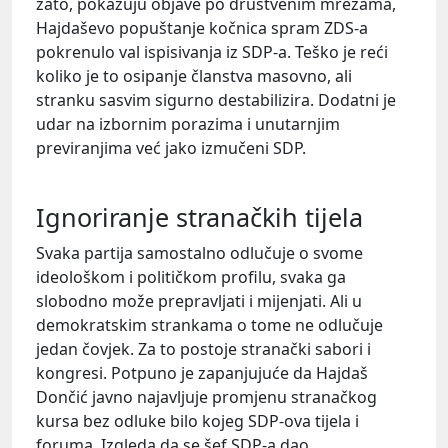
zato, pokazuju objave po društvenim mrežama,
Hajdaševo popuštanje kočnica spram ZDS-a
pokrenulo val ispisivanja iz SDP-a. Teško je reći
koliko je to osipanje članstva masovno, ali
stranku sasvim sigurno destabilizira. Dodatni je
udar na izbornim porazima i unutarnjim
previranjima već jako izmučeni SDP.
Ignoriranje stranačkih tijela
Svaka partija samostalno odlučuje o svome
ideološkom i političkom profilu, svaka ga
slobodno može prepravljati i mijenjati. Ali u
demokratskim strankama o tome ne odlučuje
jedan čovjek. Za to postoje stranački sabori i
kongresi. Potpuno je zapanjujuće da Hajdaš
Dončić javno najavljuje promjenu stranačkog
kursa bez odluke bilo kojeg SDP-ova tijela i
foruma. Izgleda da se šef SDP-a dao