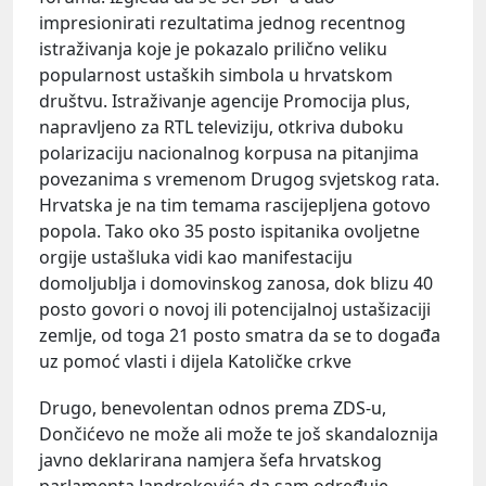
impresionirati rezultatima jednog recentnog
istraživanja koje je pokazalo prilično veliku
popularnost ustaških simbola u hrvatskom
društvu. Istraživanje agencije Promocija plus,
napravljeno za RTL televiziju, otkriva duboku
polarizaciju nacionalnog korpusa na pitanjima
povezanima s vremenom Drugog svjetskog rata.
Hrvatska je na tim temama rascijepljena gotovo
popola. Tako oko 35 posto ispitanika ovoljetne
orgije ustašluka vidi kao manifestaciju
domoljublja i domovinskog zanosa, dok blizu 40
posto govori o novoj ili potencijalnoj ustašizaciji
zemlje, od toga 21 posto smatra da se to događa
uz pomoć vlasti i dijela Katoličke crkve
Drugo, benevolentan odnos prema ZDS-u,
Dončićevo ne može ali može te još skandaloznija
javno deklarirana namjera šefa hrvatskog