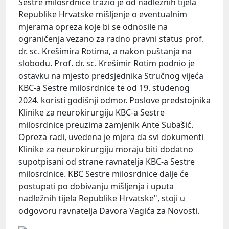
Sestre milosrdnice tražio je od nadležnih tijela
Republike Hrvatske mišljenje o eventualnim
mjerama opreza koje bi se odnosile na
ograničenja vezano za radno pravni status prof.
dr. sc. Krešimira Rotima, a nakon puštanja na
slobodu. Prof. dr. sc. Krešimir Rotim podnio je
ostavku na mjesto predsjednika Stručnog vijeća
KBC-a Sestre milosrdnice te od 19. studenog
2024. koristi godišnji odmor. Poslove predstojnika
Klinike za neurokirurgiju KBC-a Sestre
milosrdnice preuzima zamjenik Ante Subašić.
Opreza radi, uvedena je mjera da svi dokumenti
Klinike za neurokirurgiju moraju biti dodatno
supotpisani od strane ravnatelja KBC-a Sestre
milosrdnice. KBC Sestre milosrdnice dalje će
postupati po dobivanju mišljenja i uputa
nadležnih tijela Republike Hrvatske", stoji u
odgovoru ravnatelja Davora Vagića za Novosti.