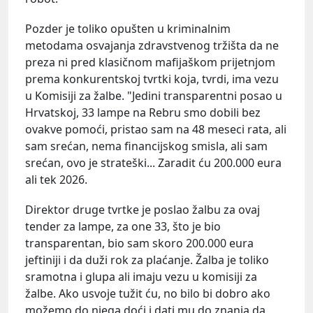
Pozder je toliko opušten u kriminalnim
metodama osvajanja zdravstvenog tržišta da ne
preza ni pred klasičnom mafijaškom prijetnjom
prema konkurentskoj tvrtki koja, tvrdi, ima vezu
u Komisiji za žalbe. "Jedini transparentni posao u
Hrvatskoj, 33 lampe na Rebru smo dobili bez
ovakve pomoći, pristao sam na 48 meseci rata, ali
sam srećan, nema financijskog smisla, ali sam
srećan, ovo je strateški... Zaradit ću 200.000 eura
ali tek 2026.
Direktor druge tvrtke je poslao žalbu za ovaj
tender za lampe, za one 33, što je bio
transparentan, bio sam skoro 200.000 eura
jeftiniji i da duži rok za plaćanje. Žalba je toliko
sramotna i glupa ali imaju vezu u komisiji za
žalbe. Ako usvoje tužit ću, no bilo bi dobro ako
možemo do njega doći i dati mu do znanja da