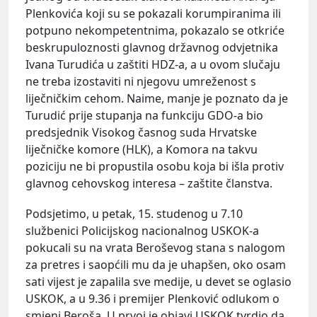
Plenkovića koji su se pokazali korumpiranima ili
potpuno nekompetentnima, pokazalo se otkriće
beskrupuloznosti glavnog državnog odvjetnika
Ivana Turudića u zaštiti HDZ-a, a u ovom slučaju
ne treba izostaviti ni njegovu umreženost s
liječničkim cehom. Naime, manje je poznato da je
Turudić prije stupanja na funkciju GDO-a bio
predsjednik Visokog časnog suda Hrvatske
liječničke komore (HLK), a Komora na takvu
poziciju ne bi propustila osobu koja bi išla protiv
glavnog cehovskog interesa – zaštite članstva.
Podsjetimo, u petak, 15. studenog u 7.10
službenici Policijskog nacionalnog USKOK-a
pokucali su na vrata Beroševog stana s nalogom
za pretres i saopćili mu da je uhapšen, oko osam
sati vijest je zapalila sve medije, u devet se oglasio
USKOK, a u 9.36 i premijer Plenković odlukom o
smjeni Beroša. U prvoj je objavi USKOK tvrdio da