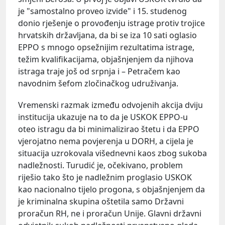
je "samostalno proveo izvide" i 15. studenog
donio rješenje o provođenju istrage protiv trojice
hrvatskih državljana, da bi se iza 10 sati oglasio
EPPO s mnogo opsežnijim rezultatima istrage,
težim kvalifikacijama, objašnjenjem da njihova
istraga traje još od srpnja i – Petračem kao
navodnim šefom zločinačkog udruživanja.
Vremenski razmak između odvojenih akcija dviju
institucija ukazuje na to da je USKOK EPPO-u
oteo istragu da bi minimalizirao štetu i da EPPO
vjerojatno nema povjerenja u DORH, a cijela je
situacija uzrokovala višednevni kaos zbog sukoba
nadležnosti. Turudić je, očekivano, problem
riješio tako što je nadležnim proglasio USKOK
kao nacionalno tijelo progona, s objašnjenjem da
je kriminalna skupina oštetila samo Državni
proračun RH, ne i proračun Unije. Glavni državni