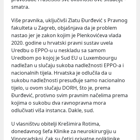
smatra.
Više pravnika, uključivši Zlatu Đurđević s Pravnog
fakulteta u Zagreb, objašnjava da je problem
nastao jer je zakon kojim je Plenkovićeva vlada
2020. godine u hrvatski pravni sustav uvela
Uredbu o EPPO-u u neskladu sa samom
Uredbom po kojoj je Sud EU u Luxembourgu
nadležan u slučaju sukoba nadležnosti EPPO-a i
nacionalnih tijela. Hrvatska je odlučila da u
sukobu nadležnosti presuđuje samo nacionalno
tijelo, u ovom slučaju DORH, što je, prema
Đurđević, protivno svim pravnim načelima prema
kojima o sukobu dva ravnopravna mora
odlučivati viša instanca. Dakle, sud.
U vlasništvu obitelji Krešimira Rotima,
donedavnog šefa Klinike za neurokirurgiju u
Vinogradskoj, čak su četiri privatne poliklinike.