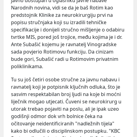
javno dostupan u oglasniku javne nabave
Narodnih novina, vidi se da je baš Rotim kao
predstojnik Klinike za neurokirurgiju prvi na
popisu stručnjaka koji su izradili tehničke
specifikacije i donijeli stručno mišljenje o odabiru
tvrtke MIS, pored još trojice, među kojima je i dr.
Ante Subašić kojemu je ravnatelj Vinogradske
sada povjerio Rotimovu funkciju. Da cinizam
bude gori, Subašić radi u Rotimovim privatnim
poliklinikama.
Tu su još četiri osobe stručne za javnu nabavu i
ravnatelj koji je potpisnik ključnih odluka, što je
sasvim respektabilan broj ljudi na koje bi moćni
liječnik mogao utjecati. Čuveni se neurokirurg u
utorak trebao pojaviti na poslu, ali je ipak uzeo
godišnji odmor dok vrh bolnice čeka na
očitovanje neidentificiranih "nadležnih tijela"
kako bi odlučili o disciplinskom postupku. "KBC