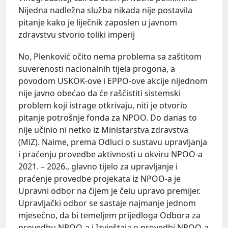
Nijedna nadležna služba nikada nije postavila
pitanje kako je liječnik zaposlen u javnom
zdravstvu stvorio toliki imperij
No, Plenković očito nema problema sa zaštitom
suverenosti nacionalnih tijela progona, a
povodom USKOK-ove i EPPO-ove akcije nijednom
nije javno obećao da će raščistiti sistemski
problem koji istrage otkrivaju, niti je otvorio
pitanje potrošnje fonda za NPOO. Do danas to
nije učinio ni netko iz Ministarstva zdravstva
(MiZ). Naime, prema Odluci o sustavu upravljanja
i praćenju provedbe aktivnosti u okviru NPOO-a
2021. – 2026., glavno tijelo za upravljanje i
praćenje provedbe projekata iz NPOO-a je
Upravni odbor na čijem je čelu upravo premijer.
Upravljački odbor se sastaje najmanje jednom
mjesečno, da bi temeljem prijedloga Odbora za
provedbu NPOO-a i Izvještaja o provedbi NPOO-a