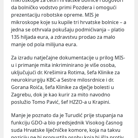
da bolničko vodstvo primi Pozdera i omogući
prezentaciju robotske opreme. MIS je
mikroskope koje su kupile tri hrvatske bolnice – a
jedna se othrvala pokušaju podmićivanja – platio
135 hiljada eura, a zdravstvu prodao za malo
manje od pola milijuna eura.
Za izradu natječajne dokumentacije u prilog MIS-
u i primanje mita inkriminirano je više osoba,
uključujući dr. Krešimira Rotima, šefa Klinike za
neurokirurgiju KBC-a Sestre milosrdnice i dr.
Gorana Roića, šefa Klinike za dječje bolesti u
Zagrebu, dok je kao kurir za mito navodno
poslužio Tomo Pavić, šef HZZO-a u Krapini.
Manje je poznato da je Turudić prije stupanja na
funkciju GDO-a bio predsjednik Visokog časnog
suda Hrvatske liječničke komore, koja na takvu
poziciju ne bi propustila osobu koja bi išla protiv