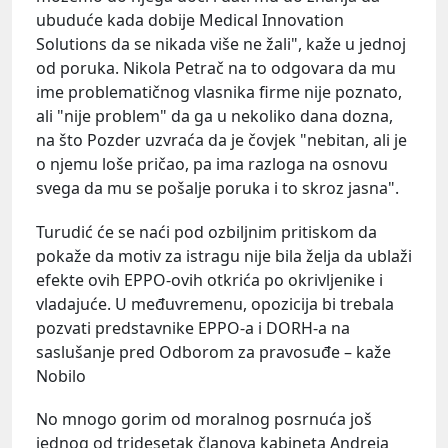
ubuduće kada dobije Medical Innovation
Solutions da se nikada više ne žali", kaže u jednoj
od poruka. Nikola Petrač na to odgovara da mu
ime problematičnog vlasnika firme nije poznato,
ali "nije problem" da ga u nekoliko dana dozna,
na što Pozder uzvraća da je čovjek "nebitan, ali je
o njemu loše pričao, pa ima razloga na osnovu
svega da mu se pošalje poruka i to skroz jasna".
Turudić će se naći pod ozbiljnim pritiskom da
pokaže da motiv za istragu nije bila želja da ublaži
efekte ovih EPPO-ovih otkrića po okrivljenike i
vladajuće. U međuvremenu, opozicija bi trebala
pozvati predstavnike EPPO-a i DORH-a na
saslušanje pred Odborom za pravosuđe – kaže
Nobilo
No mnogo gorim od moralnog posrnuća još
jednog od tridesetak članova kabineta Andreja