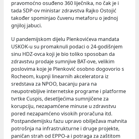
pravomoćno osuđeno 360 liječnika, no čak je i
tada SDP-ov ministar zdravstva Rajko Ostojić
također spominjao čuvenu metaforu o jednoj
gnjiloj jabuci.
U pandemijskom dijelu Plenkovićeva mandata
USKOK-u su promaknuli podaci o 24-godišnjem
sinu HDZ-ovca koji je bio toliko sposoban da
zdravstvu prodaje sumnjive BAT-ove, velikim
poslovima koje je Plenković osobno dogovorio s
Rocheom, kupnji linearnih akceleratora iz
sredstava za NPOO, bacanju para na
neupotrebljive internetske programe i platforme
tvrtke Cuspis, desetljećima sumnjičene za
korupciju, nezapamćene minuse u zdravstvu
pored nezapamćeno visokih proračuna itd.
Postpandemijsku fazu upravo obilježava mahnita
potrošnja na infrastrukturne i druge projekte,
paničan strah od EPPO-a i potraga za zaštitom