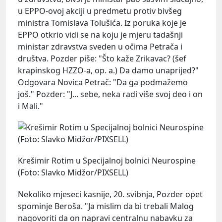
u EPPO-ovoj akciji u predmetu protiv bivšeg
ministra Tomislava Tolušića. Iz poruka koje je
EPPO otkrio vidi se na koju je mjeru tadašnji
ministar zdravstva sveden u očima Petrača i
društva. Pozder piše: "Što kaže Zrikavac? (šef
krapinskog HZZO-a, op. a.) Da damo unaprijed?"
Odgovara Novica Petrač: "Da ga podmažemo
još." Pozder: "J... sebe, neka radi više svoj deo i on
i Mali."
Krešimir Rotim u Specijalnoj bolnici Neurospine
(Foto: Slavko Midžor/PIXSELL)
Nekoliko mjeseci kasnije, 20. svibnja, Pozder opet
spominje Beroša. "Ja mislim da bi trebali Malog
nagovoriti da on napravi centralnu nabavku za