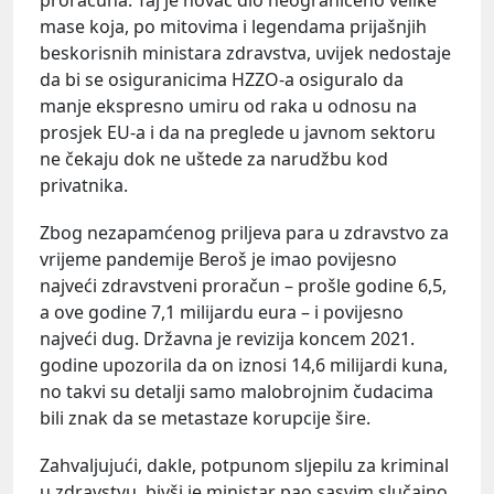
mase koja, po mitovima i legendama prijašnjih
beskorisnih ministara zdravstva, uvijek nedostaje
da bi se osiguranicima HZZO-a osiguralo da
manje ekspresno umiru od raka u odnosu na
prosjek EU-a i da na preglede u javnom sektoru
ne čekaju dok ne uštede za narudžbu kod
privatnika.
Zbog nezapamćenog priljeva para u zdravstvo za
vrijeme pandemije Beroš je imao povijesno
najveći zdravstveni proračun – prošle godine 6,5,
a ove godine 7,1 milijardu eura – i povijesno
najveći dug. Državna je revizija koncem 2021.
godine upozorila da on iznosi 14,6 milijardi kuna,
no takvi su detalji samo malobrojnim čudacima
bili znak da se metastaze korupcije šire.
Zahvaljujući, dakle, potpunom sljepilu za kriminal
u zdravstvu, bivši je ministar pao sasvim slučajno,