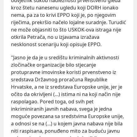
odvjetnik sukob nadležnosti prvenstveno gleda
kroz štetu nanesenu ugledu koji DORH ionako
nema, pa za to krivi EPPO koji je, po njegovim
riječima, prekršio načelo lojalne suradnje. Turudić
ne može objasniti to što USKOK-ova istraga nije
otkrila Petrača, no u izjavama izražava
nesklonost scenariju koji opisuje EPPO.
"Jasno je da je u središtu kriminalnih aktivnosti
zločinačke organizacije bilo stjecanje
protupravne imovinske koristi prvenstveno iz
sredstava Državnog proračuna Republike
Hrvatske, a ne iz sredstava Europske unije, jer je
očito da okrivljeni (...) istima ni na koji način nije
raspolagao. Pored toga, od svih pet
inkriminiranih javnih nabava, svega je jedna
moguće povezana sa sredstvima Europske unije,
a odnosi se na (...) u kojem javna nabava nije bila
niti raspisana, ponuđeno mito za buduću javnu