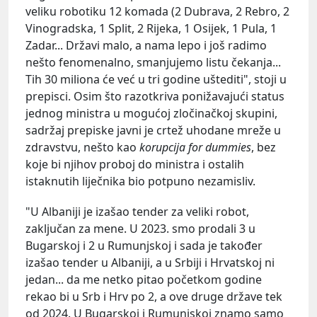
veliku robotiku 12 komada (2 Dubrava, 2 Rebro, 2
Vinogradska, 1 Split, 2 Rijeka, 1 Osijek, 1 Pula, 1
Zadar... Državi malo, a nama lepo i još radimo
nešto fenomenalno, smanjujemo listu čekanja...
Tih 30 miliona će već u tri godine uštediti", stoji u
prepisci. Osim što razotkriva ponižavajući status
jednog ministra u mogućoj zločinačkoj skupini,
sadržaj prepiske javni je crtež uhodane mreže u
zdravstvu, nešto kao
korupcija for dummies
, bez
koje bi njihov proboj do ministra i ostalih
istaknutih liječnika bio potpuno nezamisliv.
"U Albaniji je izašao tender za veliki robot,
zaključan za mene. U 2023. smo prodali 3 u
Bugarskoj i 2 u Rumunjskoj i sada je također
izašao tender u Albaniji, a u Srbiji i Hrvatskoj ni
jedan... da me netko pitao početkom godine
rekao bi u Srb i Hrv po 2, a ove druge države tek
od 2024. U Bugarskoj i Rumunjskoj znamo samo