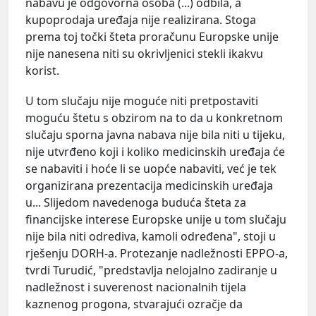
nabavu je odgovorna osoba (...) odbila, a
kupoprodaja uređaja nije realizirana. Stoga
prema toj točki šteta proračunu Europske unije
nije nanesena niti su okrivljenici stekli ikakvu
korist.
U tom slučaju nije moguće niti pretpostaviti
moguću štetu s obzirom na to da u konkretnom
slučaju sporna javna nabava nije bila niti u tijeku,
nije utvrđeno koji i koliko medicinskih uređaja će
se nabaviti i hoće li se uopće nabaviti, već je tek
organizirana prezentacija medicinskih uređaja
u... Slijedom navedenoga buduća šteta za
financijske interese Europske unije u tom slučaju
nije bila niti odrediva, kamoli određena", stoji u
rješenju DORH-a. Protezanje nadležnosti EPPO-a,
tvrdi Turudić, "predstavlja nelojalno zadiranje u
nadležnost i suverenost nacionalnih tijela
kaznenog progona, stvarajući ozračje da