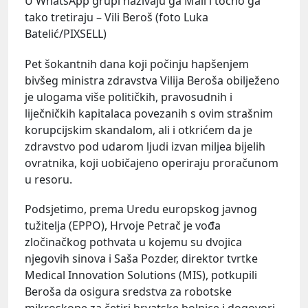
U WhatsApp grupi nazivaju ga Mali i točno ga
tako tretiraju – Vili Beroš (foto Luka
Batelić/PIXSELL)
Pet šokantnih dana koji počinju hapšenjem
bivšeg ministra zdravstva Vilija Beroša obilježeno
je ulogama više političkih, pravosudnih i
liječničkih kapitalaca povezanih s ovim strašnim
korupcijskim skandalom, ali i otkrićem da je
zdravstvo pod udarom ljudi izvan miljea bijelih
ovratnika, koji uobičajeno operiraju proračunom
u resoru.
Podsjetimo, prema Uredu europskog javnog
tužitelja (EPPO), Hrvoje Petrač je vođa
zločinačkog pothvata u kojemu su dvojica
njegovih sinova i Saša Pozder, direktor tvrtke
Medical Innovation Solutions (MIS), potkupili
Beroša da osigura sredstva za robotske
mikroskope za četiri hrvatske bolnice i dogovori