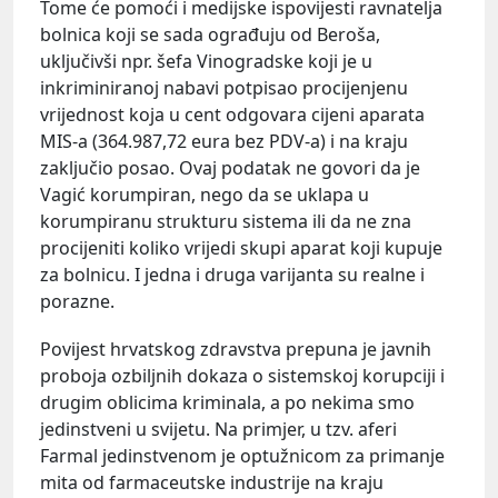
Tome će pomoći i medijske ispovijesti ravnatelja
bolnica koji se sada ograđuju od Beroša,
uključivši npr. šefa Vinogradske koji je u
inkriminiranoj nabavi potpisao procijenjenu
vrijednost koja u cent odgovara cijeni aparata
MIS-a (364.987,72 eura bez PDV-a) i na kraju
zaključio posao. Ovaj podatak ne govori da je
Vagić korumpiran, nego da se uklapa u
korumpiranu strukturu sistema ili da ne zna
procijeniti koliko vrijedi skupi aparat koji kupuje
za bolnicu. I jedna i druga varijanta su realne i
porazne.
Povijest hrvatskog zdravstva prepuna je javnih
proboja ozbiljnih dokaza o sistemskoj korupciji i
drugim oblicima kriminala, a po nekima smo
jedinstveni u svijetu. Na primjer, u tzv. aferi
Farmal jedinstvenom je optužnicom za primanje
mita od farmaceutske industrije na kraju