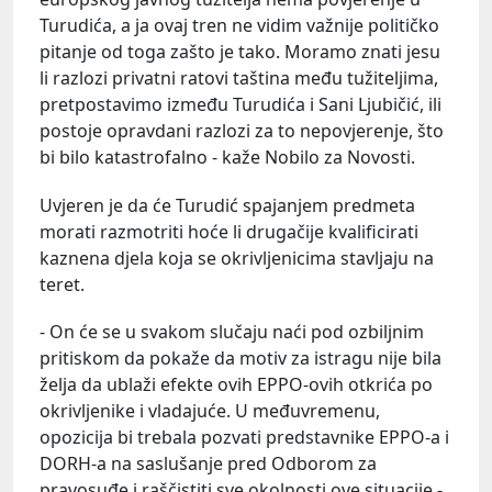
Turudića, a ja ovaj tren ne vidim važnije političko
pitanje od toga zašto je tako. Moramo znati jesu
li razlozi privatni ratovi taština među tužiteljima,
pretpostavimo između Turudića i Sani Ljubičić, ili
postoje opravdani razlozi za to nepovjerenje, što
bi bilo katastrofalno - kaže Nobilo za Novosti.
Uvjeren je da će Turudić spajanjem predmeta
morati razmotriti hoće li drugačije kvalificirati
kaznena djela koja se okrivljenicima stavljaju na
teret.
- On će se u svakom slučaju naći pod ozbiljnim
pritiskom da pokaže da motiv za istragu nije bila
želja da ublaži efekte ovih EPPO-ovih otkrića po
okrivljenike i vladajuće. U međuvremenu,
opozicija bi trebala pozvati predstavnike EPPO-a i
DORH-a na saslušanje pred Odborom za
pravosuđe i raščistiti sve okolnosti ove situacije -