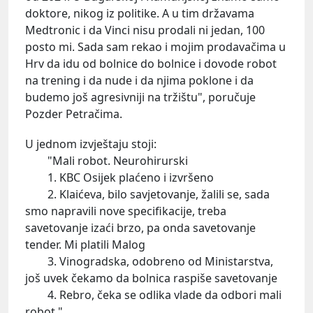
doktore, nikog iz politike. A u tim državama
Medtronic i da Vinci nisu prodali ni jedan, 100
posto mi. Sada sam rekao i mojim prodavačima u
Hrv da idu od bolnice do bolnice i dovode robot
na trening i da nude i da njima poklone i da
budemo još agresivniji na tržištu", poručuje
Pozder Petračima.
U jednom izvještaju stoji:
"Mali robot. Neurohirurski
1. KBC Osijek plaćeno i izvršeno
2. Klaićeva, bilo savjetovanje, žalili se, sada
smo napravili nove specifikacije, treba
savetovanje izaći brzo, pa onda savetovanje
tender. Mi platili Malog
3. Vinogradska, odobreno od Ministarstva,
još uvek čekamo da bolnica raspiše savetovanje
4. Rebro, čeka se odlika vlade da odbori mali
robot."