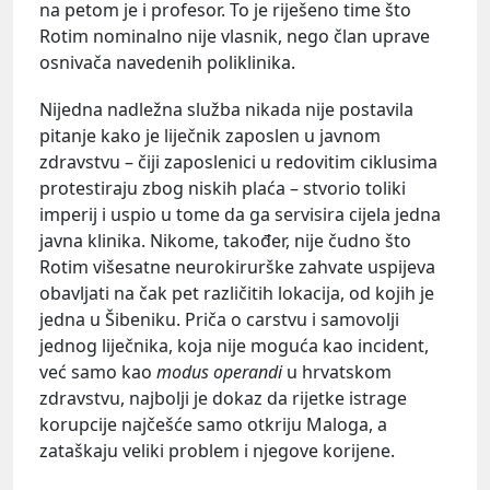
na petom je i profesor. To je riješeno time što
Rotim nominalno nije vlasnik, nego član uprave
osnivača navedenih poliklinika.
Nijedna nadležna služba nikada nije postavila
pitanje kako je liječnik zaposlen u javnom
zdravstvu – čiji zaposlenici u redovitim ciklusima
protestiraju zbog niskih plaća – stvorio toliki
imperij i uspio u tome da ga servisira cijela jedna
javna klinika. Nikome, također, nije čudno što
Rotim višesatne neurokirurške zahvate uspijeva
obavljati na čak pet različitih lokacija, od kojih je
jedna u Šibeniku. Priča o carstvu i samovolji
jednog liječnika, koja nije moguća kao incident,
već samo kao
modus operandi
u hrvatskom
zdravstvu, najbolji je dokaz da rijetke istrage
korupcije najčešće samo otkriju Maloga, a
zataškaju veliki problem i njegove korijene.