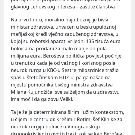
glavnog cehovskog interesa – zaštite članstva
Na prvu loptu, moralno najodiozniji je bivši
ministar zdravstva, uhvaćen u beskrupuloznoj
mafijaškoj krađi vječno zaduženog zdravstva, u
kojoj su robotski aparati vrijedni 135 tisuća eura
bolnicama prodani za malo manje od pola
milijuna eura. Beroševa politička povijest počinje
u trenutku kada je od važnog i korisnog posla
neurokirurga u KBC-u Sestre milosrdnice tražio
spas u štetočinskom HDZ-u, pa ga našao na
mjestu pomoćnika bivšeg ministra zdravstva
Milana Kujundžića,
sve sa željom da u zdravstvu
ima moć i da ga zovu Veliki.
Ta je želja determinirana širim i užim kontekstom,
u čijem je centru dr. Krešimir Rotim, šef Klinike za
neurokirurgiju bolnice u Vinogradskoj i
drugookrivljeni u ovoj istrazi, koji se kao Berošev