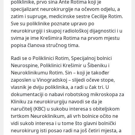
poliklinike, prvo sina Ante Rotima koji je
specijalizant neurokirurgije na očevom odjelu, a
zatim i supruge, medicinske sestre Cecilije Rotim.
Sve su poliklinike poznate upravo po
neurokirurgiji i skupoj radiološkoj dijagnostici i u
svima je ime Krešimira Rotima na prvom mjestu
popisa članova stručnog tima.
Radi se o Poliklinici Rotim, Specijalnoj bolnici
Neurospine, Poliklinici Krešimir u Šibeniku i
Neuroklinikumu Rotim. Sin – koji je također
zaposlen u Vinogradskoj – slijedi očeve stope,
vlasnik je dviju poliklinika, a radi u čak tri. U
dokumentaciji o nabavi robotskog mikroskopa za
Kliniku za neurokirurgiju navodi se da je
naručitelj (KBC) u sukobu interesa s obiteljskom
tvrtkom Neuroklinikum, ali vrh bolnice očito ne
vidi sukob interesa i u tome što glavni bolnički
neurokirurg isti posao radi na još četiri mjesta, a