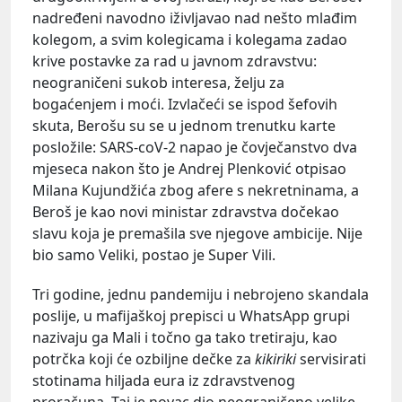
nadređeni navodno iživljavao nad nešto mlađim
kolegom, a svim kolegicama i kolegama zadao
krive postavke za rad u javnom zdravstvu:
neograničeni sukob interesa, želju za
bogaćenjem i moći. Izvlačeći se ispod šefovih
skuta, Berošu su se u jednom trenutku karte
posložile: SARS-coV-2 napao je čovječanstvo dva
mjeseca nakon što je Andrej Plenković
otpisao
Milana Kujundžića
zbog afere s nekretninama, a
Beroš je kao novi ministar zdravstva dočekao
slavu koja je premašila sve njegove ambicije. Nije
bio samo Veliki, postao je Super Vili.
Tri godine, jednu pandemiju i nebrojeno skandala
poslije, u mafijaškoj prepisci u WhatsApp grupi
nazivaju ga Mali i točno ga tako tretiraju, kao
potrčka koji će ozbiljne dečke za
kikiriki
servisirati
stotinama hiljada eura iz zdravstvenog
proračuna. Taj je novac dio neograničeno velike