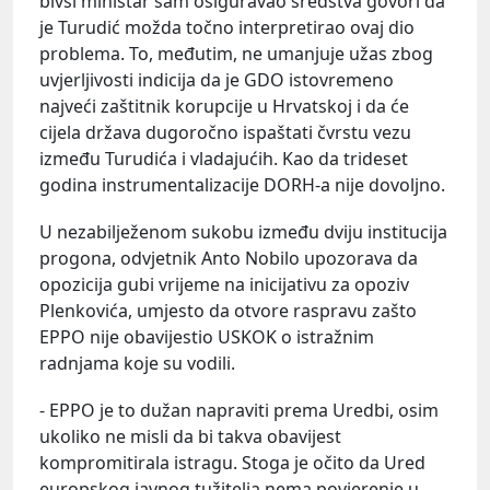
bivši ministar sam osiguravao sredstva govori da
je Turudić možda točno interpretirao ovaj dio
problema. To, međutim, ne umanjuje užas zbog
uvjerljivosti indicija da je GDO istovremeno
najveći zaštitnik korupcije u Hrvatskoj i da će
cijela država dugoročno ispaštati čvrstu vezu
između Turudića i vladajućih. Kao da trideset
godina instrumentalizacije DORH-a nije dovoljno.
U nezabilježenom sukobu između dviju institucija
progona, odvjetnik Anto Nobilo upozorava da
opozicija gubi vrijeme na inicijativu za opoziv
Plenkovića, umjesto da otvore raspravu zašto
EPPO nije obavijestio USKOK o istražnim
radnjama koje su vodili.
- EPPO je to dužan napraviti prema Uredbi, osim
ukoliko ne misli da bi takva obavijest
kompromitirala istragu. Stoga je očito da Ured
europskog javnog tužitelja nema povjerenje u