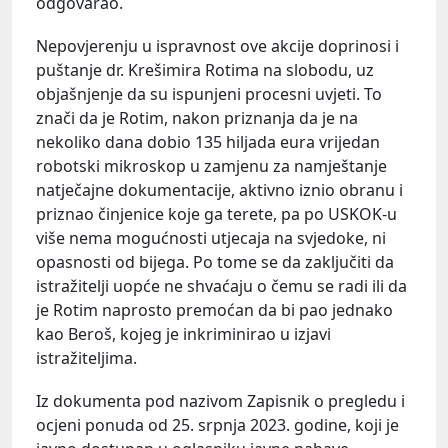
odgovarao.
Nepovjerenju u ispravnost ove akcije doprinosi i
puštanje dr. Krešimira Rotima na slobodu, uz
objašnjenje da su ispunjeni procesni uvjeti. To
znači da je Rotim, nakon priznanja da je na
nekoliko dana dobio 135 hiljada eura vrijedan
robotski mikroskop u zamjenu za namještanje
natječajne dokumentacije, aktivno iznio obranu i
priznao činjenice koje ga terete, pa po USKOK-u
više nema mogućnosti utjecaja na svjedoke, ni
opasnosti od bijega. Po tome se da zaključiti da
istražitelji uopće ne shvaćaju o čemu se radi ili da
je Rotim naprosto premoćan da bi pao jednako
kao Beroš, kojeg je inkriminirao u izjavi
istražiteljima.
Iz dokumenta pod nazivom Zapisnik o pregledu i
ocjeni ponuda od 25. srpnja 2023. godine, koji je