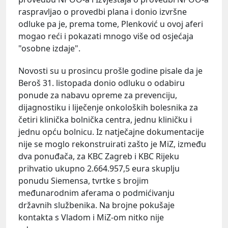
raspravljao o provedbi plana i donio izvršne
odluke pa je, prema tome, Plenković u ovoj aferi
mogao reći i pokazati mnogo više od osjećaja
"osobne izdaje".
Novosti su u prosincu prošle godine pisale da je
Beroš 31. listopada donio odluku o odabiru
ponude za nabavu opreme za prevenciju,
dijagnostiku i liječenje onkoloških bolesnika za
četiri klinička bolnička centra, jednu kliničku i
jednu opću bolnicu. Iz natječajne dokumentacije
nije se moglo rekonstruirati zašto je MiZ, između
dva ponuđača, za KBC Zagreb i KBC Rijeku
prihvatio ukupno 2.664.957,5 eura skuplju
ponudu Siemensa, tvrtke s brojim
međunarodnim aferama o podmićivanju
državnih službenika. Na brojne pokušaje
kontakta s Vladom i MiZ-om nitko nije