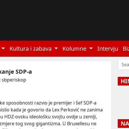
Kultura i zabava
Kolumne
Intervju
Bi
kanje SDP-a
: sbperiskop
HI
e sposobnosti razvio je premijer i šef SDP-a
mislio kada je govorio da Lex Perković ne zanima
nu HDZ-ovsku ideološku svojtu ovdje u zemlji,
NAJ
zmjere tog svog gigantizma. U Bruxellesu ne