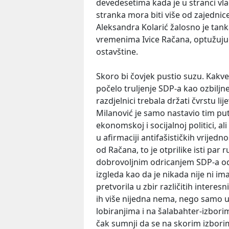
devedesetima kada je u stranci vla
stranka mora biti više od zajednice 
Aleksandra Kolarić žalosno je tanka
vremenima Ivice Račana, optužujuć
ostavštine.
Skoro bi čovjek pustio suzu. Kakve
počelo truljenje SDP-a kao ozbiljne 
razdjelnici trebala držati čvrstu lije
Milanović je samo nastavio tim pute
ekonomskoj i socijalnoj politici, al
u afirmaciji antifašističkih vrijedno
od Račana, to je otprilike isti par r
dobrovoljnim odricanjem SDP-a od 
izgleda kao da je nikada nije ni i
pretvorila u zbir različitih interes
ih više nijedna nema, nego samo u
lobiranjima i na šalabahter-izbori
čak sumnji da se na skorim izbor