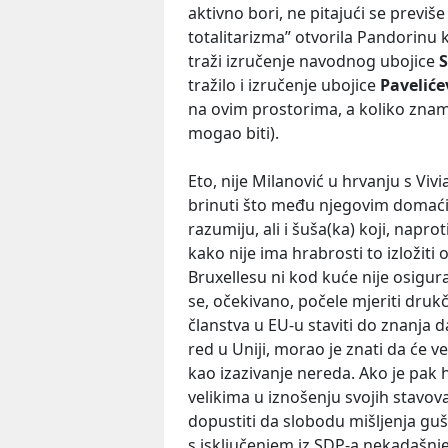
aktivno bori, ne pitajući se previše
totalitarizma” otvorila Pandorinu k
traži izručenje navodnog ubojice
S
tražilo i izručenje ubojice
Pavelić
na ovim prostorima, a koliko znam je
mogao biti).
Eto, nije Milanović u hrvanju s Viv
brinuti što među njegovim domaći
razumiju, ali i šuša(ka) koji, napr
kako nije ima hrabrosti to izložiti
Bruxellesu ni kod kuće nije osigura
se, očekivano, počele mjeriti dru
članstva u EU-u staviti do znanja d
red u Uniji, morao je znati da će već
kao izazivanje nereda. Ako je pak 
velikima u iznošenju svojih stavov
dopustiti da slobodu mišljenja guši
s isključenjem iz SDP-a nekadašn