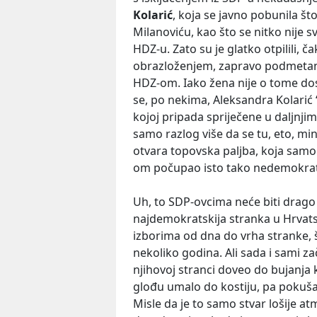
Kolarić
, koja se javno pobunila što
Milanoviću, kao što se nitko nije 
HDZ-u. Zato su je glatko otpilili, č
obrazloženjem, zapravo podmetan
HDZ-om. Iako žena nije o tome dos
se, po nekima, Aleksandra Kolarić 
kojoj pripada spriječene u daljnji
samo razlog više da se tu, eto, min
otvara topovska paljba, koja sam
om počupao isto tako nedemokrat
Uh, to SDP-ovcima neće biti drago č
najdemokratskija stranka u Hrvats
izborima od dna do vrha stranke, št
nekoliko godina. Ali sada i sami z
njihovoj stranci doveo do bujanja k
glođu umalo do kostiju, pa pokušav
Misle da je to samo stvar lošije at