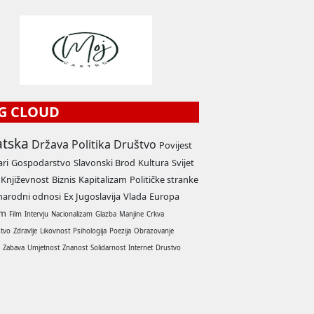
G CLOUD
atska
Država
Politika
Društvo
Povijest
ari
Gospodarstvo
Slavonski Brod
Kultura
Svijet
Književnost
Biznis
Kapitalizam
Političke stranke
arodni odnosi
Ex Jugoslavija
Vlada
Europa
am
Film
Intervju
Nacionalizam
Glazba
Manjine
Crkva
stvo
Zdravlje
Likovnost
Psihologija
Poezija
Obrazovanje
a
Zabava
Umjetnost
Znanost
Solidarnost
Internet
Drustvo