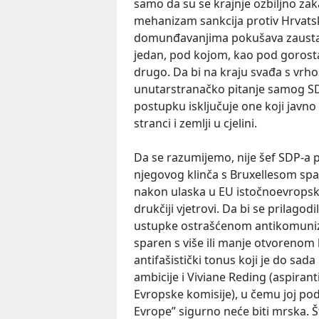
samo da su se krajnje ozbiljno zaka
mehanizam sankcija protiv Hrvats
domunđavanjima pokušava zaustavit
jedan, pod kojom, kao pod gorosta
drugo. Da bi na kraju svađa s vrho
unutarstranačko pitanje samog SD
postupku isključuje one koji javno
stranci i zemlji u cjelini.
Da se razumijemo, nije šef SDP-a
njegovog klinča s Bruxellesom spa
nakon ulaska u EU istočnoevropsk
drukčiji vjetrovi. Da bi se prilagod
ustupke ostrašćenom antikomunizm
sparen s više ili manje otvorenom 
antifašistički tonus koji je do sada
ambicije i Viviane Reding (aspirant
Evropske komisije), u čemu joj p
Evrope” sigurno neće biti mrska. Št