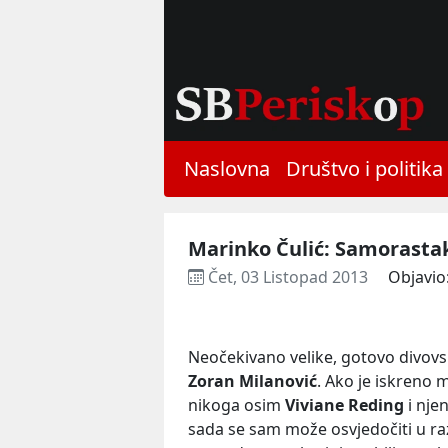
Naslovna
Društvo i politika
Marinko Čulić: Samorasta
Čet, 03 Listopad 2013
Objavio
Neočekivano velike, gotovo divovsk
Zoran Milanović
. Ako je iskreno 
nikoga osim
Viviane Reding
i nje
sada se sam može osvjedočiti u ra