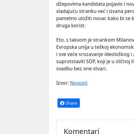
džepovima kandidata pojavio i nov
vladajuću stranku već i izvana per
pametno uložiti novac kako bi se k
druga korist.
Eto, s takvom je strankom Milanovi
Evropska unija u teškoj ekonomskoj 
i sve veće srozavanje ideološkog i a
suprotstaviti SDP, koji je u sličnoj i
svadbu bez one stvari.
Izvor:
Novosti
Share
Komentari