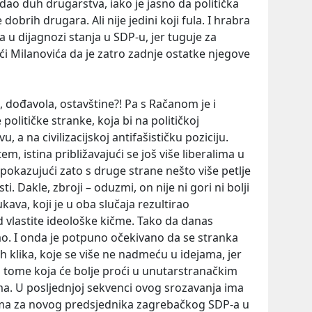
dao duh drugarstva, iako je jasno da politička
dobrih drugara. Ali nije jedini koji fula. I hrabra
 u dijagnozi stanja u SDP-u, jer tuguje za
i Milanovića da je zatro zadnje ostatke njegove
, dođavola, ostavštine?! Pa s Račanom je i
političke stranke, koja bi na političkoj
vu, a na civilizacijskoj antifašističku poziciju.
m, istina približavajući se još više liberalima u
i pokazujući zato s druge strane nešto više petlje
sti. Dakle, zbroji – oduzmi, on nije ni gori ni bolji
ukava, koji je u oba slučaja rezultirao
vlastite ideološke kičme. Tako da danas
mao. I onda je potpuno očekivano da se stranka
nih klika, koje se više ne nadmeću u idejama, jer
 tome koja će bolje proći u unutarstranačkim
ma. U posljednjoj sekvenci ovog srozavanja ima
ima za novog predsjednika zagrebačkog SDP-a u