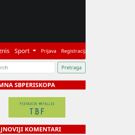
znis
Sport
Prijava
Registracija
MNA SBPERISKOPA
NOVIJI KOMENTARI