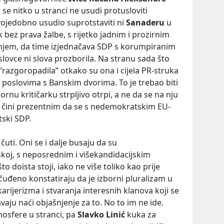
 se nitko u stranci ne usudi protusloviti
svojedobno usudio suprotstaviti ni
Sanaderu
u
ak bez prava žalbe, s rijetko jadnim i prozirnim
jem, da time izjednačava SDP s korumpiranim
lovce ni slova prozborila. Na stranu sada što
“razgoropadila” otkako su ona i cijela PR-struka
m poslovima s Banskim dvorima. To je trebao biti
ornu kritičarku strpljivo otrpi, a ne da se na nju
o čini prezentnim da se s nedemokratskim EU-
ski SDP.
uti. Oni se i dalje busaju da su
koj, s neposrednim i višekandidacijskim
o doista stoji, iako ne više toliko kao prije
ačuđeno konstatiraju da je izborni pluralizam u
arijerizma i stvaranja interesnih klanova koji se
aju naći objašnjenje za to. No to im ne ide.
mosfere u stranci, pa
Slavko Linić
kuka za