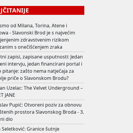
ČITANIJE
smo od Milana, Torina, Atene i
wa - Slavonski Brod je s najvećim
ijenjenim zdravstvenim rizikom
zanim s onečišćenjem zraka
ni zapisi, zapisane usputnosti: Jedan
eni intervju, jedan financirani portal i
 pitanje: zašto nema natječaja za
olje priče o Slavonskom Brodu?
an Uzelac: The Velvet Underground –
T JANE
slav Pupić: Otvoreni poziv za obnovu
štenih prostora Slavonskog Broda - 3.
ni dio
 Seletković: Granice šutnje