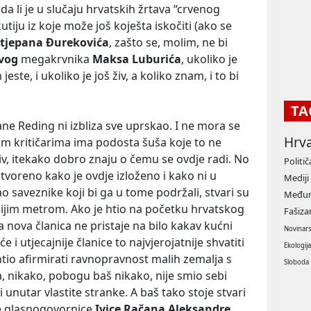
 da li je u slučaju hrvatskih žrtava “crvenog
utiju iz koje može još koješta iskočiti (ako se
tjepana Đurekovića
, zašto se, molim, ne bi
evog
megakrvnika
Maksa Luburića
, ukoliko je
ste, i ukoliko je još živ, a koliko znam, i to bi
TA
iane Reding ni izbliza sve uprskao. I ne mora se
Hrv
m kritičarima ima podosta šuša koje to ne
otiv, itekako dobro znaju o čemu se ovdje radi. No
Politič
 otvoreno kako je ovdje izloženo i kako ni u
Mediji
o saveznike koji bi ga u tome podržali, stvari su
Međun
kčijim metrom. Ako je htio na početku hrvatskog
Fašiz
a nova članica ne pristaje na bilo kakav kućni
Novinar
e i utjecajnije članice to najvjerojatnije shvatiti
Ekologij
htio afirmirati ravnopravnost malih zemalja s
Sloboda
a, nikako, pobogu baš nikako, nije smio sebi
 unutar vlastite stranke. A baš tako stoje stvari
je glasnogovornice
Ivice Račana
Aleksandre