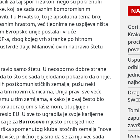
čili za taj sporni zakon, nego su pokrenuli i
ke, koji se sada raznim kompromisnim
NAJ
i. I u Hrvatskoj to je apsolutna tema broj
snim hrastom, već tjednima ne uspijeva ništa
Gori 
m Evropske unije postala i vruće
Krako
P-a, zbog kojeg vrh stranke po hitnom
proc
 ustvrde da je Milanović ovim napravio štetu
pove
Usput
odbij
 pravio samo štetu. U neosporno dobre strane
jedno
da to što se sada bjelodano pokazalo da ondje,
najb
ih postkomunističkih zemalja, pušu neki
ila tim novim članicama, Unija pravi sve veće
Drag
u u tim zemljama, a kako je ovaj često bio
SWEE
kolaboracijom s fašizmom, otupljuje i
Tomi
 resio EU. U sve to ugradila je svoje karijerne
zapu
ica je za
Barrosovo
mjesto predsjednice
završ
odrška spomenutog kluba istočnih zemalja “nove
Ivana
oviše, prilično je jasno da se za nju već sada