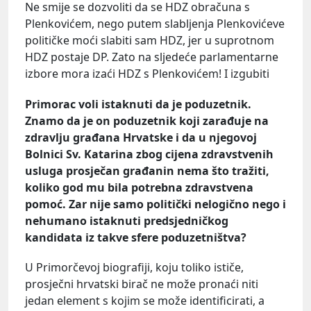
Ne smije se dozvoliti da se HDZ obračuna s
Plenkovićem, nego putem slabljenja Plenkovićeve
političke moći slabiti sam HDZ, jer u suprotnom
HDZ postaje DP. Zato na sljedeće parlamentarne
izbore mora izaći HDZ s Plenkovićem! I izgubiti
Primorac voli istaknuti da je poduzetnik.
Znamo da je on poduzetnik koji zarađuje na
zdravlju građana Hrvatske i da u njegovoj
Bolnici Sv. Katarina zbog cijena zdravstvenih
usluga prosječan građanin nema što tražiti,
koliko god mu bila potrebna zdravstvena
pomoć. Zar nije samo politički nelogično nego i
nehumano istaknuti predsjedničkog
kandidata iz takve sfere poduzetništva?
U Primorčevoj biografiji, koju toliko ističe,
prosječni hrvatski birač ne može pronaći niti
jedan element s kojim se može identificirati, a