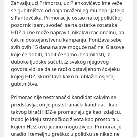
Zahvaljujući Primorcu, uz Plenkovićevo ime veže
se gubitništvo od najomraženijeg mu neprijatelja
s Pantovčaka. Primorac je ostao na toj političkoj
pozornici sam, svodeći se na ostatke ostataka
HDZ-a i ne može napraviti nikakvu racionalnu, pa
čak ni dostojanstvenu kampanju. Ponižava sebe
svih ovih 15 dana na sve moguće načine. Glasove
koje će dobiti, dobit će samo iz samilosti, iz
duboke ljudske sućuti. Iz svakog njegovog
govora vidi se da se radi o ostavljenom čovjeku
kojeg HDZ iskorištava kako bi ublažio osjećaj
gubitništva.
Primorac nije nestranački kandidat kakvim se
predstavlja, on je poststranački kandidat i kao
takvog birači HDZ-a promatraju ga kao izdajicu,
izdao je ideju stranačkog života kao prostora u
kojem HDZ-ovci jedino mogu živjeti. Primorac je
uradio i temeljnu grešku: u politiku se nikad ne