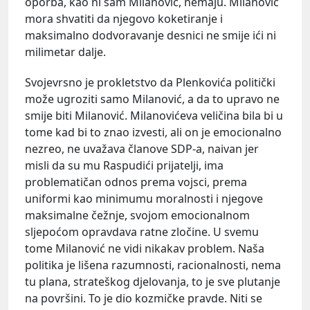
oporba, kao ni sam Milanović, nemaju. Milanović
mora shvatiti da njegovo koketiranje i
maksimalno dodvoravanje desnici ne smije ići ni
milimetar dalje.
Svojevrsno je prokletstvo da Plenkovića politički
može ugroziti samo Milanović, a da to upravo ne
smije biti Milanović. Milanovićeva veličina bila bi u
tome kad bi to znao izvesti, ali on je emocionalno
nezreo, ne uvažava članove SDP-a, naivan jer
misli da su mu Raspudići prijatelji, ima
problematičan odnos prema vojsci, prema
uniformi kao minimumu moralnosti i njegove
maksimalne čežnje, svojom emocionalnom
sljepoćom opravdava ratne zločine. U svemu
tome Milanović ne vidi nikakav problem. Naša
politika je lišena razumnosti, racionalnosti, nema
tu plana, strateškog djelovanja, to je sve plutanje
na površini. To je dio kozmičke pravde. Niti se