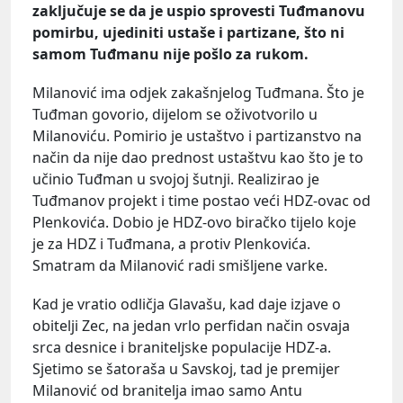
zaključuje se da je uspio sprovesti Tuđmanovu
pomirbu, ujediniti ustaše i partizane, što ni
samom Tuđmanu nije pošlo za rukom.
Milanović ima odjek zakašnjelog Tuđmana. Što je
Tuđman govorio, dijelom se oživotvorilo u
Milanoviću. Pomirio je ustaštvo i partizanstvo na
način da nije dao prednost ustaštvu kao što je to
učinio Tuđman u svojoj šutnji. Realizirao je
Tuđmanov projekt i time postao veći HDZ-ovac od
Plenkovića. Dobio je HDZ-ovo biračko tijelo koje
je za HDZ i Tuđmana, a protiv Plenkovića.
Smatram da Milanović radi smišljene varke.
Kad je vratio odličja Glavašu, kad daje izjave o
obitelji Zec, na jedan vrlo perfidan način osvaja
srca desnice i braniteljske populacije HDZ-a.
Sjetimo se šatoraša u Savskoj, tad je premijer
Milanović od branitelja imao samo Antu