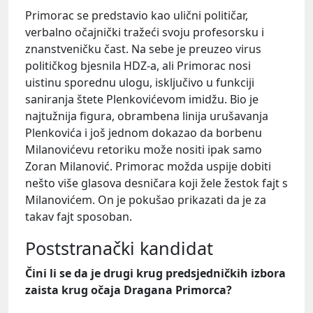
Primorac se predstavio kao ulični političar,
verbalno očajnički tražeći svoju profesorsku i
znanstveničku čast. Na sebe je preuzeo virus
političkog bjesnila HDZ-a, ali Primorac nosi
uistinu sporednu ulogu, isključivo u funkciji
saniranja štete Plenkovićevom imidžu. Bio je
najtužnija figura, obrambena linija urušavanja
Plenkovića i još jednom dokazao da borbenu
Milanovićevu retoriku može nositi ipak samo
Zoran Milanović. Primorac možda uspije dobiti
nešto više glasova desničara koji žele žestok fajt s
Milanovićem. On je pokušao prikazati da je za
takav fajt sposoban.
Poststranački kandidat
Čini li se da je drugi krug predsjedničkih izbora
zaista krug očaja Dragana Primorca?