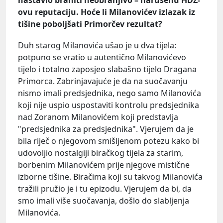
ovu reputaciju. Hoće li Milanovićev izlazak iz
tišine poboljšati Primorčev rezultat?
Duh starog Milanovića ušao je u dva tijela:
potpuno se vratio u autentično Milanovićevo
tijelo i totalno zaposjeo slabašno tijelo Dragana
Primorca. Zabrinjavajuće je da na suočavanju
nismo imali predsjednika, nego samo Milanovića
koji nije uspio uspostaviti kontrolu predsjednika
nad Zoranom Milanovićem koji predstavlja
"predsjednika za predsjednika". Vjerujem da je
bila riječ o njegovom smišljenom potezu kako bi
udovoljio nostalgiji biračkog tijela za starim,
borbenim Milanovićem prije njegove mistične
izborne tišine. Biračima koji su takvog Milanovića
tražili pružio je i tu epizodu. Vjerujem da bi, da
smo imali više suočavanja, došlo do slabljenja
Milanovića.