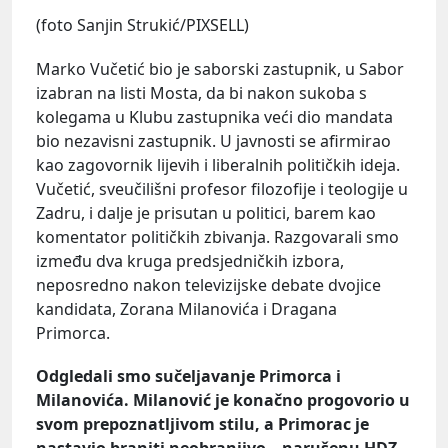
(foto Sanjin Strukić/PIXSELL)
Marko Vučetić bio je saborski zastupnik, u Sabor
izabran na listi Mosta, da bi nakon sukoba s
kolegama u Klubu zastupnika veći dio mandata
bio nezavisni zastupnik. U javnosti se afirmirao
kao zagovornik lijevih i liberalnih političkih ideja.
Vučetić, sveučilišni profesor filozofije i teologije u
Zadru, i dalje je prisutan u politici, barem kao
komentator političkih zbivanja. Razgovarali smo
između dva kruga predsjedničkih izbora,
neposredno nakon televizijske debate dvojice
kandidata, Zorana Milanovića i Dragana
Primorca.
Odgledali smo sučeljavanje Primorca i
Milanovića. Milanović je konačno progovorio u
svom prepoznatljivom stilu, a Primorac je
nastavio braniti neobranjivo – narušenu HDZ-