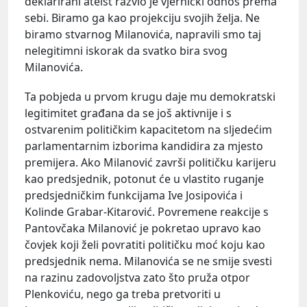
deklarirani ateist razvio je vjernički odnos prema
sebi. Biramo ga kao projekciju svojih želja. Ne
biramo stvarnog Milanovića, napravili smo taj
nelegitimni iskorak da svatko bira svog
Milanovića.
Ta pobjeda u prvom krugu daje mu demokratski
legitimitet građana da se još aktivnije i s
ostvarenim političkim kapacitetom na sljedećim
parlamentarnim izborima kandidira za mjesto
premijera. Ako Milanović završi političku karijeru
kao predsjednik, potonut će u vlastito ruganje
predsjedničkim funkcijama Ive Josipovića i
Kolinde Grabar-Kitarović. Povremene reakcije s
Pantovčaka Milanović je pokretao upravo kao
čovjek koji želi povratiti političku moć koju kao
predsjednik nema. Milanovića se ne smije svesti
na razinu zadovoljstva zato što pruža otpor
Plenkoviću, nego ga treba pretvoriti u