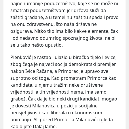
najnehumanije poduzetništvo, koje se ne može ni
smatrati poduzetništvom jer država služi da
zaštiti građane, a u temeljnu zaštitu spada i pravo
na onu zdravstvenu, što naša država ne
osigurava. Nitko tko ima bilo kakve elemente, čak
i od nedavno odumrlog spoznajnog života, ne bi
se u tako nešto upustio.
Plenković je rastao i ulazio u biračko tijelo ljevice,
zbog čega je najveći socijaldemokratski premijer
nakon Ivice Račana, a Primorac je upravo sve
suprotno od toga. Kad promatram Primorca kao
kandidata, u njemu tražim neke društvene
vrijednosti, a tih vrijednosti nema, ima samo
grabež. Čak da je bio neki drugi kandidat, mogao
je dovesti Milanovića u poziciju socijalne
neosjetljivosti kao liberala u ekonomskom
poimanju. Ali pored Primorca Milanović izgleda
kao dijete Dalaj lame.