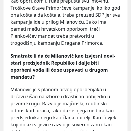
kao oporukom u ruke prepušta svu imovinu.
Troškove čitave Primorčeve kampanje, koliko god
ona koštala da koštala, treba preuzeti SDP jer sva
kampanja ide u prilog Milanoviću. I ako ima
pameti među hrvatskom oporbom, treći
Plenkovićev mandat treba pretvoriti u
trogodišnju kampanju Dragana Primorca.
Smatrate li da će Milanović kao izvjesni novi-
stari predsjednik Republike i dalje biti
oporbeni vođa ili će se uspavati u drugom
mandatu?
Milanović je s planom prvog oporbenjaka u
državi izišao na izbore i drastično pobijedio u
prvom krugu. Razvio je majčinski, rodbinski
odnos kod birača, tako da se njega ne bira kao
predsjednika nego kao člana obitelji. Kao čovjek
koji dolazi s ljevice razvio je suverenizam i kao