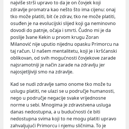
najviše strši upravo to da je on čovjek koji
zdravlje promatra kao nešto što ima cijenu: onaj
tko može platiti, bit će zdrav, tko ne može platiti,
osuđen je na evolucijski slijed koji ga neminovno
dovodi do patnje, očaja i smrti. Čudno mi je da
poslije Ivane Kekin u prvom krugu Zoran
Milanović nije uputio nijednu opasku Primorcu na
taj račun. U našem mentalitetu, koji je i kršćanski
oblikovan, od svih mogućnosti čovjekove zarade
najsramotniji je način zarade na zdravlju jer
najosjetljiviji smo na zdravlje.
Kad se nudi zdravlje samo onome tko može tu
uslugu platiti, ne ulazi se u područje humanosti,
nego u područje negacije svake vrijednosne
norme u sebi. Mnogima je zdravstvena usluga
danas nedostupna, a u budućnosti će biti
nedostupna svima koji to ne mogu platiti upravo
zahvaljujući Primorcu i njemu sličnima. To je