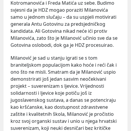
Kotromanovića i Freda Matića uz sebe. Budimo
svjesni da je HDZ mogao poraziti Milanovića
samo u jednom slučaju – da su uspjeli motivirati
generala Antu Gotovinu za predsjedničkog
kandidata. Ali Gotovina nikad neće ići protiv
Milanovića, zato što je Milanović učinio sve da se
Gotovina oslobodi, dok ga je HDZ procesuirao.
Milanović je sad u stanju igrati se s tom
braniteljskom populacijom kako hoće i reći čak i
ono što ne misli. Smatram da je Milanović uspio
demonstrirati još jedan sasvim neočekivani
projekt – suverenizam s ljevice. Vrijednosti
solidarnosti i ljevice koje potiču još iz
jugoslavenskog sustava, a danas se potenciraju
kao kršćanske, kao dostupnost zdravstvene
zaštite i kvalitetnih škola, Milanović je pročistio
kroz svoj organski sustav i unio u njega hrvatski
suverenizam, koji neuki desničari bez kritičke