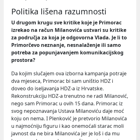
Politika lišena razumnosti
U drugom krugu sve kritike koje je Primorac
izrekao na račun Milanovića ustvari su kritike
za područja za koja je odgovorna Vlada. Je li to
Primorčevo neznanje, nesnalaženje ili samo
potreba za popunjavanjem komunikacijskog
prostora?
Da kojim slučajem ova izborna kampanja potraje
dva mjeseca, Primorac bi sam uništio HDZ i
doveo do iseljavanja HDZ-a iz Hrvatske.
Rekonstrukciju HDZ-a trenutno ne radi Milanović,
nego sam Primorac u ovih 15 dana. Primorac iz
svog nepoznavanja Ustava Milanoviću daje moć
koju on nema. I Plenković je pretvorio Milanovića
u najmoćniju figuru i kao onemoćali starac moli
javnost da ne bira Milanovića jer je loš i da mu