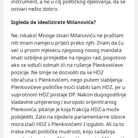
instrument, a ne u cilj političkog djelovanja, da se
ostvari nešto dobro.
Izgleda da idealizirate Milanovića?
Ne, nikako! Mnoge stvari Milanoviću ne praštam
niti imam namjeru prijeći preko njih. Znam da ću
već u prvom mjesecu njegovog novog mandata
imati ozbiljne primjedbe na njegov rad, pogotovo
ako se odluči odmah ići na rušenje Plenkovićeve
pozicije. Ne smije se dozvoliti da se HDZ
obračuna s Plenkovićem, nego putem slabljenja
Plenkovićeve političke moći slabiti sam HDZ, jer u
suprotnom HDZ postaje DP. Nakon dugogodišnje
vladavine umjerenog i europski orijentiranog
Plenkovića, pitanje je koja frakcija HDZ-a može
pobijediti. Zato na sljedeće parlamentarne izbore
mora izaći HDZ s Plenkovićem! I izgubiti. Ali za to
treba imati političke mudrosti, koju sadašnja