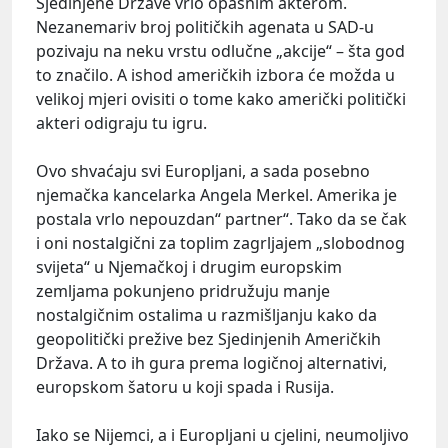
Sjedinjene Države vrlo opasnim akterom.
Nezanemariv broj političkih agenata u SAD-u
pozivaju na neku vrstu odlučne „akcije“ – šta god
to značilo. A ishod američkih izbora će možda u
velikoj mjeri ovisiti o tome kako američki politički
akteri odigraju tu igru.
Ovo shvaćaju svi Europljani, a sada posebno
njemačka kancelarka Angela Merkel. Amerika je
postala vrlo nepouzdan“ partner“. Tako da se čak
i oni nostalgični za toplim zagrljajem „slobodnog
svijeta“ u Njemačkoj i drugim europskim
zemljama pokunjeno pridružuju manje
nostalgičnim ostalima u razmišljanju kako da
geopolitički prežive bez Sjedinjenih Američkih
Država. A to ih gura prema logičnoj alternativi,
europskom šatoru u koji spada i Rusija.
Iako se Nijemci, a i Europljani u cjelini, neumoljivo