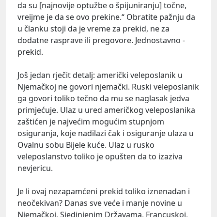
da su [najnovije optužbe o špijuniranju] točne,
vreijme je da se ovo prekine.“ Obratite pažnju da
u članku stoji da je vreme za prekid, ne za
dodatne rasprave ili pregovore. Jednostavno -
prekid.
Još jedan rječit detalj: američki veleposlanik u
Njemačkoj ne govori njemački. Ruski veleposlanik
ga govori toliko tečno da mu se naglasak jedva
primjećuje. Ulaz u ured američkog veleposlanika
zaštićen je najvećim mogućim stupnjom
osiguranja, koje nadilazi čak i osiguranje ulaza u
Ovalnu sobu Bijele kuće. Ulaz u rusko
veleposlanstvo toliko je opušten da to izaziva
nevjericu.
Je li ovaj nezapamćeni prekid toliko iznenadan i
neočekivan? Danas sve veće i manje novine u
Njemačkoj, Sjedinjenim Državama, Francuskoj,