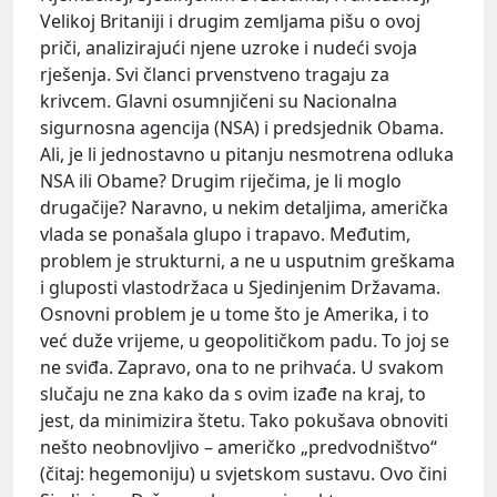
Velikoj Britaniji i drugim zemljama pišu o ovoj
priči, analizirajući njene uzroke i nudeći svoja
rješenja. Svi članci prvenstveno tragaju za
krivcem. Glavni osumnjičeni su Nacionalna
sigurnosna agencija (NSA) i predsjednik Obama.
Ali, je li jednostavno u pitanju nesmotrena odluka
NSA ili Obame? Drugim riječima, je li moglo
drugačije? Naravno, u nekim detaljima, američka
vlada se ponašala glupo i trapavo. Međutim,
problem je strukturni, a ne u usputnim greškama
i gluposti vlastodržaca u Sjedinjenim Državama.
Osnovni problem je u tome što je Amerika, i to
već duže vrijeme, u geopolitičkom padu. To joj se
ne sviđa. Zapravo, ona to ne prihvaća. U svakom
slučaju ne zna kako da s ovim izađe na kraj, to
jest, da minimizira štetu. Tako pokušava obnoviti
nešto neobnovljivo – američko „predvodništvo“
(čitaj: hegemoniju) u svjetskom sustavu. Ovo čini