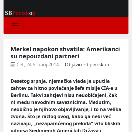
Merkel napokon shvatila: Amerikanci
su nepouzdani partneri
Čet, 24 Srpanj 2014
Objavio: sbperiskop
Desetog srpnja, njemačka vlada je uputila
zahtev za hitno povlačenje šefa misije CIA-e u
Berlinu. Takvi zahtjevi nisu neuobičajeni, čak
ni među navodnim saveznicima. Međutim,
neobično je njihovo objavljivanje, i to na velika
zvona. Što je razlog ovog, kako ga neki već
nazivaju, „nezapamćenog prekida“ vrlo bliskih
odnosa Sjedinjenih Američkih Država i