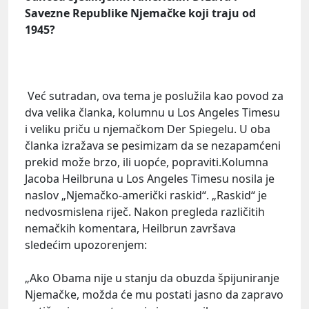
Savezne Republike Njemačke koji traju od
1945?
Već sutradan, ova tema je poslužila kao povod za
dva velika članka, kolumnu u Los Angeles Timesu
i veliku priču u njemačkom Der Spiegelu. U oba
članka izražava se pesimizam da se nezapamćeni
prekid može brzo, ili uopće, popraviti.Kolumna
Jacoba Heilbruna u Los Angeles Timesu nosila je
naslov „Njemačko-američki raskid“. „Raskid“ je
nedvosmislena riječ. Nakon pregleda različitih
nemačkih komentara, Heilbrun završava
sledećim upozorenjem:
„Ako Obama nije u stanju da obuzda špijuniranje
Njemačke, možda će mu postati jasno da zapravo