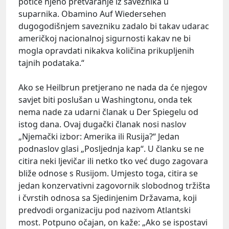
potiče njeno pretvaranje iz saveznika u
suparnika. Obamino Auf Wiedersehen
dugogodišnjem savezniku zadalo bi takav udarac
američkoj nacionalnoj sigurnosti kakav ne bi
mogla opravdati nikakva količina prikupljenih
tajnih podataka.“
Ako se Heilbrun pretjerano ne nada da će njegov
savjet biti poslušan u Washingtonu, onda tek
nema nade za udarni članak u Der Spiegelu od
istog dana. Ovaj dugački članak nosi naslov
„Njemački izbor: Amerika ili Rusija?“ Jedan
podnaslov glasi „Posljednja kap“. U članku se ne
citira neki ljevičar ili netko tko već dugo zagovara
bliže odnose s Rusijom. Umjesto toga, citira se
jedan konzervativni zagovornik slobodnog tržišta
i čvrstih odnosa sa Sjedinjenim Državama, koji
predvodi organizaciju pod nazivom Atlantski
most. Potpuno očajan, on kaže: „Ako se ispostavi