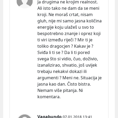
Ja drugima ne krojim realnost.
Ali isto tako ne dam da se meni
kroji. Ne moraš crtat, nisam
gluh, nije mi samo jasna količina
energije koju ulažeš u svo to
bespotrebno znanje i oprez koji
ti viri između riječi ? Mir ti je
toliko dragocjen ? Kakav je ?
Sviđa li ti se ? Da li ti pored
svega što si vidio, čuo, doživio,
izanalizirao, shvatio, još uvijek
trebaju nekakvi dokazi ili
argumenti ? Meni ne. Situacija je
jasna kao dan. Čisto bistra.
Nemam više pitanja. Ni
komentara.
Vagabundo
07.01.2018 13:41