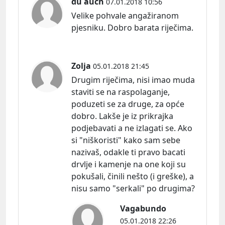
du auch
07.01.2018 10:56
Velike pohvale angažiranom
pjesniku. Dobro barata riječima.
Zolja
05.01.2018 21:45
Drugim riječima, nisi imao muda
staviti se na raspolaganje,
poduzeti se za druge, za opće
dobro. Lakše je iz prikrajka
podjebavati a ne izlagati se. Ako
si "niškoristi" kako sam sebe
nazivaš, odakle ti pravo bacati
drvlje i kamenje na one koji su
pokušali, činili nešto (i greške), a
nisu samo "serkali" po drugima?
Vagabundo
05.01.2018 22:26