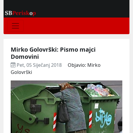
Mirko Golovrški: Pismo majci
Domovini
Pet, 05 Siječanj 2018
Objavio: Mirko
Golovrški