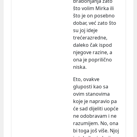
brabonjanja zato
što volim Mirka ili
što je on posebno
dobar, već zato što
su joj ideje
trećerazredne,
daleko čak ispod
njegove razine, a
ona je poprilično
niska.
Eto, ovakve
gluposti kao sa
ovim stanovima
koje je napravio pa
će sad dijeliti uopće
ne odobravam i ne
razumijem. No, ona
bi toga još više. Njoj