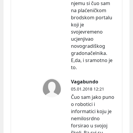
njemu si čuo sam
na plaćeničkom
brodskom portalu
koji je
svojevremeno
ucjenjivao
novogradiškog
gradonačelnika.
E,da, i sramotno je
to.
Vagabundo
05.01.2018 12:21
Čuo sam jako puno
o robotici i
informatici koju je
nemilosrdno
forsirao u svojoj
školi. Pa svi su