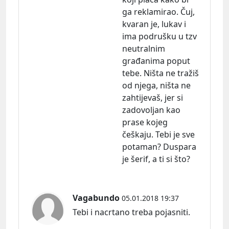
ga reklamirao. Čuj,
kvaran je, lukav i
ima podrušku u tzv
neutralnim
građanima poput
tebe. Ništa ne tražiš
od njega, ništa ne
zahtijevaš, jer si
zadovoljan kao
prase kojeg
češkaju. Tebi je sve
potaman? Duspara
je šerif, a ti si što?
Vagabundo
05.01.2018 19:37
Tebi i nacrtano treba pojasniti.