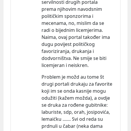
servilnosti drugih portala
prema njihovim navodsnim
političkim sponzorima i
mecenama, no, mislim da se
radi o bijednim licemjerima.
Naima, ovaj portal također ima
dugu povijest političkog
favoriziranja, drukanja i
dodvorništva. Ne smije se biti
licemjeran i neiskren.
Problem je možd au tome št
drugi portali drukaju za favorite
koji im se onda kasnije mogu
odužiti (kažem možda), a ovdje
se druka za rođene
gubitnike:
laburiste, sdp, orah, josipovića,
lemaićku ....... Svi od reda su
prdnuli u čabar (neka dama