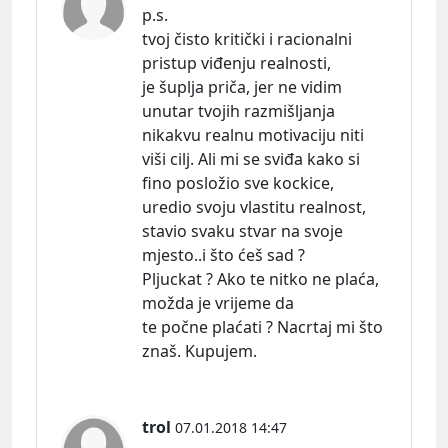
p.s.
tvoj čisto kritički i racionalni
pristup viđenju realnosti,
je šuplja priča, jer ne vidim
unutar tvojih razmišljanja
nikakvu realnu motivaciju niti
viši cilj. Ali mi se sviđa kako si
fino posložio sve kockice,
uredio svoju vlastitu realnost,
stavio svaku stvar na svoje
mjesto..i što ćeš sad ?
Pljuckat ? Ako te nitko ne plaća,
možda je vrijeme da
te počne plaćati ? Nacrtaj mi što
znaš. Kupujem.
trol
07.01.2018 14:47