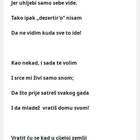
Jer uhljebi samo sebe vide.
Tako ipak „dezertir'o“ nisam
Da ne vidim kuda sve to ide!
Kao nekad, i sada te volim
I srce mi živi samo snom;
Da što prije satreš svakog gada
I da mladež vratiš domu svom!
Vratit ću se kad u cijeloj zemlji