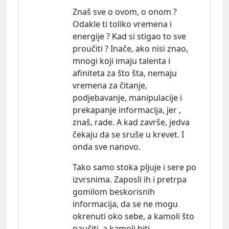
Znaš sve o ovom, o onom ?
Odakle ti toliko vremena i
energije ? Kad si stigao to sve
proučiti ? Inače, ako nisi znao,
mnogi koji imaju talenta i
afiniteta za što šta, nemaju
vremena za čitanje,
podjebavanje, manipulacije i
prekapanje informacija, jer ,
znaš, rade. A kad završe, jedva
čekaju da se sruše u krevet. I
onda sve nanovo.
Tako samo stoka pljuje i sere po
izvrsnima. Zaposli ih i pretrpa
gomilom beskorisnih
informacija, da se ne mogu
okrenuti oko sebe, a kamoli što
naučiti, a kamoli biti