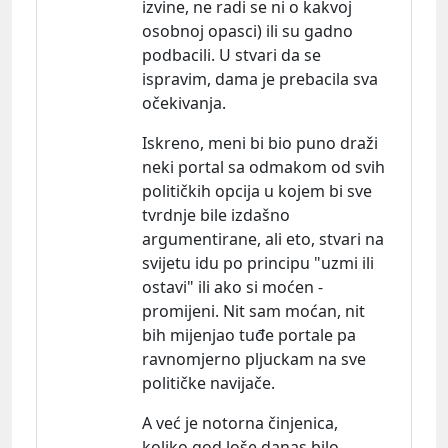
izvine, ne radi se ni o kakvoj
osobnoj opasci) ili su gadno
podbacili. U stvari da se
ispravim, dama je prebacila sva
očekivanja.
Iskreno, meni bi bio puno draži
neki portal sa odmakom od svih
političkih opcija u kojem bi sve
tvrdnje bile izdašno
argumentirane, ali eto, stvari na
svijetu idu po principu "uzmi ili
ostavi" ili ako si moćen -
promijeni. Nit sam moćan, nit
bih mijenjao tuđe portale pa
ravnomjerno pljuckam na sve
političke navijače.
A već je notorna činjenica,
koliko god loše danas bilo,