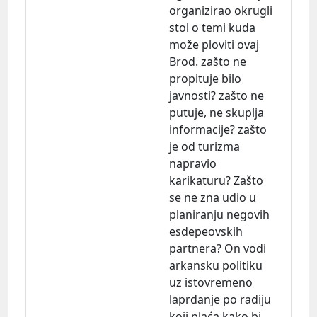
organizirao okrugli
stol o temi kuda
može ploviti ovaj
Brod. zašto ne
propituje bilo
javnosti? zašto ne
putuje, ne skuplja
informacije? zašto
je od turizma
napravio
karikaturu? Zašto
se ne zna udio u
planiranju negovih
esdepeovskih
partnera? On vodi
arkansku politiku
uz istovremeno
laprdanje po radiju
koji plaća kako bi