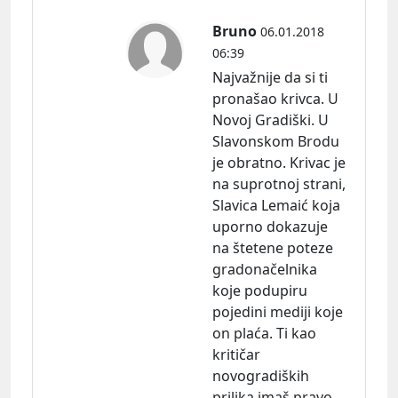
Bruno
06.01.2018
06:39
Najvažnije da si ti
pronašao krivca. U
Novoj Gradiški. U
Slavonskom Brodu
je obratno. Krivac je
na suprotnoj strani,
Slavica Lemaić koja
uporno dokazuje
na štetene poteze
gradonačelnika
koje podupiru
pojedini mediji koje
on plaća. Ti kao
kritičar
novogradiških
prilika imaš pravo,