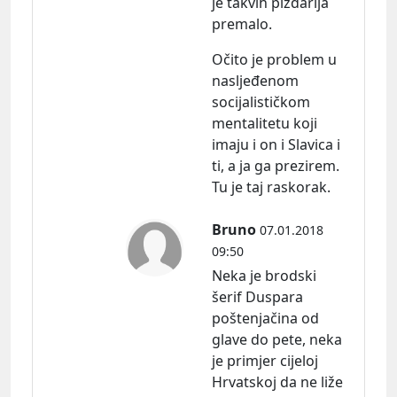
je takvih pizdarija
premalo.
Očito je problem u
nasljeđenom
socijalističkom
mentalitetu koji
imaju i on i Slavica i
ti, a ja ga prezirem.
Tu je taj raskorak.
Bruno
07.01.2018
09:50
Neka je brodski
šerif Duspara
poštenjačina od
glave do pete, neka
je primjer cijeloj
Hrvatskoj da ne liže