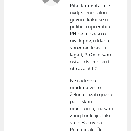
Pitaj komentatore
ovdje. Oni stalno
govore kako se u
politici i općenito u
RH ne može ako
nisi lopov, u klanu,
spreman krasti i
lagati, Poželio sam
ostati čistih ruku i
obraza. A ti?
Ne radi se o
mudima već o
želucu. Lizati guzice
partijskim
moćnicima, makar i
zbog funkcije. Iako
su ih Bukovina i
Pegla praktički