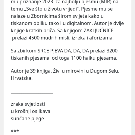
mu priznanje 2023. za najbolju pjesmu (MIR) na
temu „Sve što u životu vrijedi“. Pjesme mu se
nalaze u Zbornicima širom svijeta kako u
tiskanom obliku tako i u digitalnom. Autor je dvije
knjige kratkih priča. Sa knjigom ZAKLJUČNICE
prelazi 4500 mudrih misli, izreka i aforizama.
Sa zbirkom SRCE PJEVA DA, DA, DA prelazi 3200
tiskanih pjesama, od toga 1100 haiku pjesama.
Autor je 39 knjiga. Živi u mirovini u Dugom Selu,
Hrvatska.
____________________
zraka svjetlosti
u krošnji oslikava
sunčane pjege
***