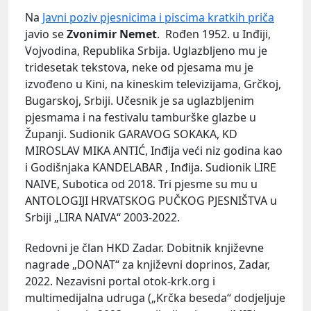
Na
Javni poziv pjesnicima i piscima kratkih priča
javio se
Zvonimir Nemet
. Rođen 1952. u Inđiji,
Vojvodina, Republika Srbija. Uglazbljeno mu je
tridesetak tekstova, neke od pjesama mu je
izvođeno u Kini, na kineskim televizijama, Grčkoj,
Bugarskoj, Srbiji. Učesnik je sa uglazbljenim
pjesmama i na festivalu tamburške glazbe u
Županji. Sudionik GARAVOG SOKAKA, KD
MIROSLAV MIKA ANTIĆ, Inđija veći niz godina kao
i Godišnjaka KANDELABAR , Inđija. Sudionik LIRE
NAIVE, Subotica od 2018. Tri pjesme su mu u
ANTOLOGIJI HRVATSKOG PUČKOG PJESNIŠTVA u
Srbiji „LIRA NAIVA“ 2003-2022.
Redovni je član HKD Zadar. Dobitnik književne
nagrade „DONAT“ za književni doprinos, Zadar,
2022. Nezavisni portal otok-krk.org i
multimedijalna udruga („Krčka beseda“ dodjeljuje