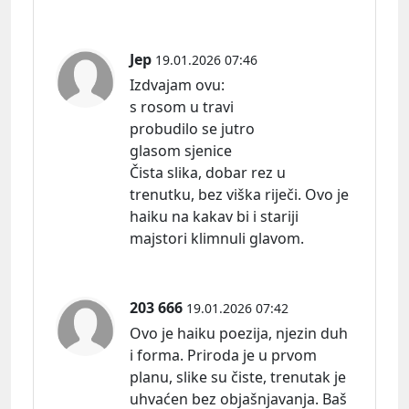
Jep
19.01.2026 07:46
Izdvajam
ovu:
s rosom u travi
probudilo se jutro
glasom sjenice
Čista slika, dobar rez u
trenutku, bez viška riječi. Ovo je
haiku na kakav bi i stariji
majstori klimnuli glavom.
203 666
19.01.2026 07:42
Ovo je haiku poezija, njezin duh
i forma. Priroda je u prvom
planu, slike su čiste, trenutak je
uhvaćen bez objašnjavanja. Baš