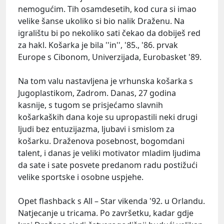
nemogućim. Tih osamdesetih, kod cura si imao
velike šanse ukoliko si bio nalik Draženu. Na
igralištu bi po nekoliko sati čekao da dobiješ red
za hakl. Košarka je bila ''in'', '85., '86. prvak
Europe s Cibonom, Univerzijada, Eurobasket '89.
Na tom valu nastavljena je vrhunska košarka s
Jugoplastikom, Zadrom. Danas, 27 godina
kasnije, s tugom se prisjećamo slavnih
košarkaških dana koje su upropastili neki drugi
ljudi bez entuzijazma, ljubavi i smislom za
košarku. Draženova posebnost, bogomdani
talent, i danas je veliki motivator mladim ljudima
da sate i sate posvete predanom radu postižući
velike sportske i osobne uspjehe.
Opet flashback s All – Star vikenda '92. u Orlandu.
Natjecanje u tricama. Po završetku, kadar gdje