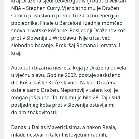
kraj Dražena sjedi četverogodišnji budući velikan
NBA – Stephen Curry. Vjerojatno mu je Dražen
samim prisustvom prenio tu zaraznu energiju
pobjednika. Finale u Barceloni i zadnja momčad
snova hrvatske košarke. Posljednji Draženov koš
protiv Slovenije u Wroclawu. Nije trica, već
slobodno bacanje. Prekršaj Romana Horvata. I
kraj.
Autoput i bizarna nesreća koja je Dražena odvela
u vječnu slavu. Godine 2002. postaje zasluženo
dio Košarkaške Kuće slavnih. Nakon Dražena
ostaje samo Dražen. Neponovljiv talent koji je
mogao još puno. Ta, tek mu je bilo 28. Taj usud
posljednjeg koša protiv Slovenije ostavlja mi
dojam znakovitosti.
Danas u Dallas Mavericksima, a nakon Reala,
mladi, nestvarni talent istovjetnih radnih,