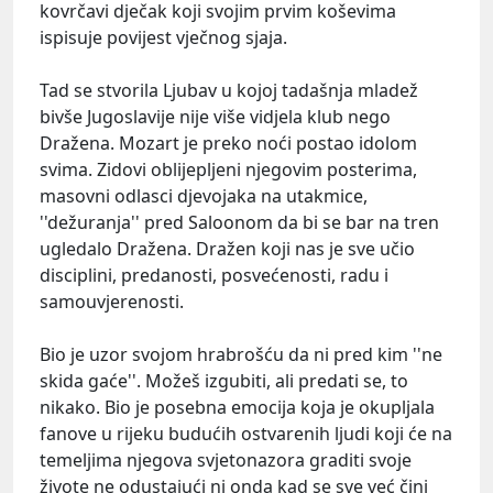
kovrčavi dječak koji svojim prvim koševima
ispisuje povijest vječnog sjaja.
Tad se stvorila Ljubav u kojoj tadašnja mladež
bivše Jugoslavije nije više vidjela klub nego
Dražena. Mozart je preko noći postao idolom
svima. Zidovi oblijepljeni njegovim posterima,
masovni odlasci djevojaka na utakmice,
''dežuranja'' pred Saloonom da bi se bar na tren
ugledalo Dražena. Dražen koji nas je sve učio
disciplini, predanosti, posvećenosti, radu i
samouvjerenosti.
Bio je uzor svojom hrabrošću da ni pred kim ''ne
skida gaće''. Možeš izgubiti, ali predati se, to
nikako. Bio je posebna emocija koja je okupljala
fanove u rijeku budućih ostvarenih ljudi koji će na
temeljima njegova svjetonazora graditi svoje
živote ne odustajući ni onda kad se sve već čini