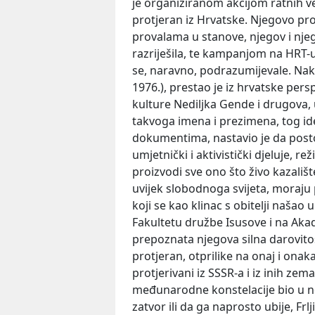
je organiziranom akcijom ratnih v
protjeran iz Hrvatske. Njegovo pro
provalama u stanove, njegov i njego
razriješila, te kampanjom na HRT-u
se, naravno, podrazumijevale. Nakon
1976.), prestao je iz hrvatske per
kulture Nediljka Gende i drugova, u
takvoga imena i prezimena, tog id
dokumentima, nastavio je da posto
umjetnički i aktivistički djeluje, r
proizvodi sve ono što živo kazališ
uvijek slobodnoga svijeta, moraju p
koji se kao klinac s obitelji naša
Fakultetu družbe Isusove i na Akad
prepoznata njegova silna darovitost
protjeran, otprilike na onaj i onakav
protjerivani iz SSSR-a i iz inih ze
međunarodne konstelacije bio u n
zatvor ili da ga naprosto ubije, Frlj