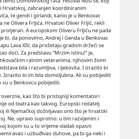
 na temu Domovinskog rata. Festival Nosi se, koji
vi Hrvatskoj, zabranjen koordiniranim
ća, te gendi i girlandi, kanio je u Benkovac
ne Olivera Frljića. Hrvatski Oliver Frljić, rekli
ek protjeran. A europskom Oliveru Frljiću ne pada
ije bi, da ponovimo, Andrej i Genda u Benkovac
papu Lava XIV, da prošetaju gradom držeći se
tao doći. Za predstavu “Mrzim istinu!” je,
nkovačkim ratnim veteranima, njihovim živim
dstava bila i razumljiva, i ljekovita. I izrazito bi
Izrazito bi im bila domoljubna. Ali su pobijedili
o su u Benkovcu pobijedili.
roverzne, kao što bi pristojniji komentatori
rznije od teatra kao takvog. Europski redatelj
skoj ili Njemačkoj doživljavao ono što je hrvatski
skoj. Ne, upravo suprotno: u tim razvijenim i
oj kojom su u to vrijeme vladali opasni
znemiravao i uzbuđivao duhove, pa bi ga neki i