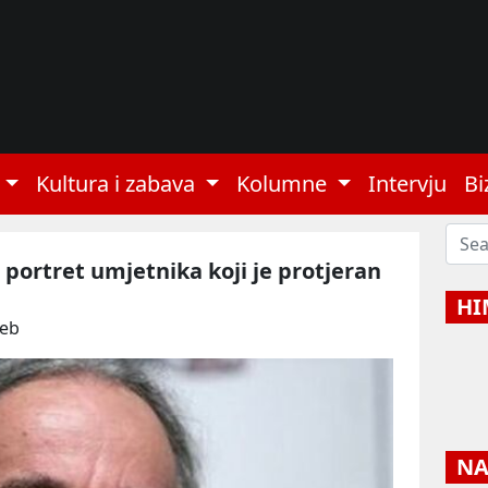
Kultura i zabava
Kolumne
Intervju
Bi
ili portret umjetnika koji je protjeran
HI
Web
NAJ