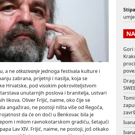
Stip
umjet
NAJ
Gori 
Krako
proc
pove
nu
, a ne
otkazivanje
jednoga festivala kulture i
anju zabrana, prijetnji i nasilja, koja se
Drag
ike Hrvatske, pod visokim pokroviteljstvom
SWEE
arstava unutarnjih poslova i branitelja, ustvari
Tomi
ih likova. Oliver Frljić, naime, oko čije se
zapu
nda angažirao, ne postoji ništa više od Regoča,
završ
rojatnost da će on doći u Benkovac bila je
epom i milom ravnokotarskom gradiću, šetajući
Ivana
apa Lav XIV. Frljić, naime, ne postoji, još otkako
Ivana