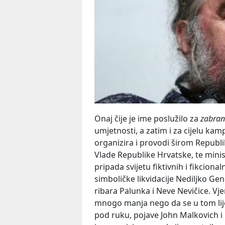
Onaj čije je ime poslužilo za
zabra
umjetnosti, a zatim i za cijelu kamp
organizira i provodi širom Republ
Vlade Republike Hrvatske, te minist
pripada svijetu fiktivnih i fikcionaln
simboličke likvidacije Nediljko Ge
ribara Palunka i Neve Nevičice. Vje
mnogo manja nego da se u tom lij
pod ruku, pojave John Malkovich i p