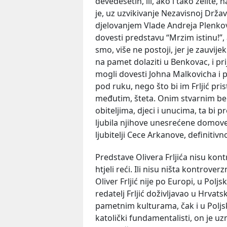
devedesetih, ili, ako i tako želite,
je, uz uzvikivanje Nezavisnoj Drža
djelovanjem Vlade Andreja Plenkovi
dovesti predstavu “Mrzim istinu!”, a 
smo, više ne postoji, jer je zauvij
na pamet dolaziti u Benkovac, i pr
mogli dovesti Johna Malkovicha i 
pod ruku, nego što bi im Frljić pris
međutim, šteta. Onim stvarnim be
obiteljima, djeci i unucima, ta bi pre
ljubila njihove unesrećene domove. 
ljubitelji Cece Arkanove, definitivn
Predstave Olivera Frljića nisu kont
htjeli reći. Ili nisu ništa kontrove
Oliver Frljić nije po Europi, u Polj
redatelj Frljić doživljavao u Hrvat
pametnim kulturama, čak i u Poljsk
katolički fundamentalisti, on je u