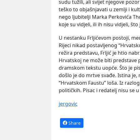
sudu tužili, ali svijet njegove poz
teško to objašnjavati u zemlji i kult
nego ljubitelji Marka Perkovića 
koje su vidjeli, ili ih nisu vidjeli, 
U nestanku Frljićevom postoji, me
Rijeci nikad postavljenog “Hrvat
režira predstavu, Frljić je htio na
Hrvatskoj ne može biti predstave
dramskom tekstu uopće. Što je pisc
došlo je do mrtve svađe. Istina je,
“Hrvatskom Faustu” loša. Iz razloga 
političkih. Pisac i redatelj nisu se
jergovic
Share