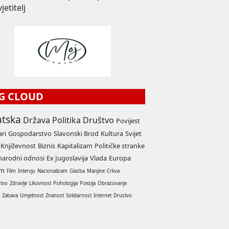
jetitelj
G CLOUD
atska
Država
Politika
Društvo
Povijest
ari
Gospodarstvo
Slavonski Brod
Kultura
Svijet
Književnost
Biznis
Kapitalizam
Političke stranke
arodni odnosi
Ex Jugoslavija
Vlada
Europa
am
Film
Intervju
Nacionalizam
Glazba
Manjine
Crkva
stvo
Zdravlje
Likovnost
Psihologija
Poezija
Obrazovanje
a
Zabava
Umjetnost
Znanost
Solidarnost
Internet
Drustvo