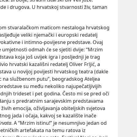
ende i drugova. U hrvatskoj stvarnosti živ, taman
jom stvaralačkom maticom nestaloga hrvatskog
nasljeđuje veliki njemački i europski redatelj
evokativne i intimno-povijesne predstave. Ovaj
ve umjetnosti odmah će se sjetiti dvije: “Mrzim
dstava koja još uvijek igra i posljednji je trag
io hrvatski kazališni redatelj Oliver Frljić, a
tava u novijoj povijesti hrvatskog teatra (dakle
tac na službenom putu”, beogradskog Ateljea
predstave su među nekoliko najupečatljivijih
ednjih trideset i pet godina. Često mi se pred oči
danju s predratnim sarajevskim predstavama
živih emocija, oživljavanja obiteljskih svjetova
atnog jada i očaja, kakvoj se kazalište inače
Hrvata
. A “Mrzim istinu!” je nesumnjivo jedan od
etničkih artefakata na temu ratova iz