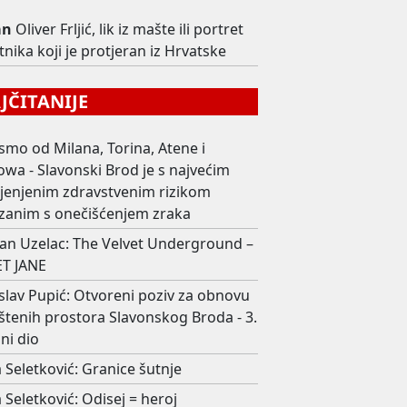
an
Oliver Frljić, lik iz mašte ili portret
nika koji je protjeran iz Hrvatske
ČITANIJE
smo od Milana, Torina, Atene i
wa - Slavonski Brod je s najvećim
ijenjenim zdravstvenim rizikom
zanim s onečišćenjem zraka
an Uzelac: The Velvet Underground –
T JANE
slav Pupić: Otvoreni poziv za obnovu
štenih prostora Slavonskog Broda - 3.
ni dio
 Seletković: Granice šutnje
 Seletković: Odisej = heroj