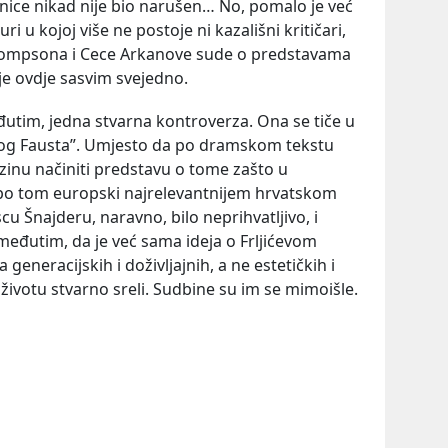
ornice nikad nije bio narušen… No, pomalo je već
uri u kojoj više ne postoje ni kazališni kritičari,
Thompsona i Cece Arkanove sude o predstavama
što je ovdje sasvim svejedno.
đutim, jedna stvarna kontroverza. Ona se tiče u
skog Fausta”. Umjesto da po dramskom tekstu
brzinu načiniti predstavu o tome zašto u
 po tom europski najrelevantnijem hrvatskom
u Šnajderu, naravno, bilo neprihvatljivo, i
 međutim, da je već sama ideja o Frljićevom
generacijskih i doživljajnih, a ne estetičkih i
 u životu stvarno sreli. Sudbine su im se mimoišle.