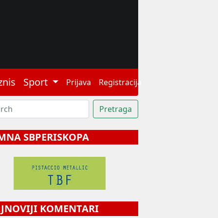
znis
Sport
Prijava
Registracija
MNA SBPERISKOPA
NOVIJI KOMENTARI