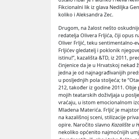
Fikcionalni lik iz glava Nediljka G
koliko i Aleksandra Zec.
Drugom, na žalost nešto oskudni
redatelja Olivera Frljića, čiji opus 
Oliver Frljić, teku sentimentalno-
Frljićev gledatelj i poklonik njego
istinu!”, kazališta &TD, iz 2011, pre
činjenice da je u Hrvatskoj nekad živ
jedna je od najnagrađivanijih preds
u posljednjih pola stoljeća; te “O
212, također iz godine 2011. Obje 
mojih teatarskih doživljaja u poslj
vraćaju, u istom emocionalnom iz
Mladena Materića. Frljić je majstor 
na kazališnoj sceni, stilizacije priv
opire. Naročito slavno
Kazalište u 
nekoliko općenito najmoćnijih umj