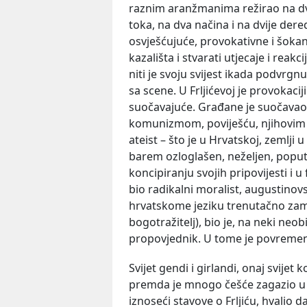
raznim aranžmanima režirao na dv
toka, na dva načina i na dvije der
osvješćujuće, provokativne i šokant
kazališta i stvarati utjecaje i reak
niti je svoju svijest ikada podvrgn
sa scene. U Frljićevoj je provokaci
suočavajuće. Građane je suočavao
komunizmom, poviješću, njihovim 
ateist – što je u Hrvatskoj, zemlji
barem ozloglašen, neželjen, poput zo
koncipiranju svojih pripovijesti i
bio radikalni moralist, augustinovs
hrvatskome jeziku trenutačno zama
bogotražitelj), bio je, na neki neob
propovjednik. U tome je povremeno
Svijet gendi i girlandi, onaj svijet 
premda je mnogo češće zagazio u g
iznoseći stavove o Frljiću, hvalio d