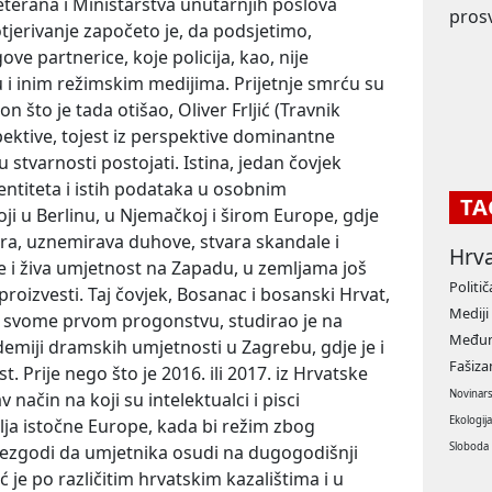
eterana i Ministarstva unutarnjih poslova
prosv
tjerivanje započeto je, da podsjetimo,
ve partnerice, koje policija, kao, nije
 i inim režimskim medijima. Prijetnje smrću su
 što je tada otišao, Oliver Frljić (Travnik
spektive, tojest iz perspektive dominantne
 stvarnosti postojati. Istina, jedan čovjek
entiteta i istih podataka u osobnim
TA
ji u Berlinu, u Njemačkoj i širom Europe, gdje
ežira, uznemirava duhove, stvara skandale i
Hrv
te i živa umjetnost na Zapadu, u zemljama još
Politič
roizvesti. Taj čovjek, Bosanac i bosanski Hrvat,
Mediji
o u svome prvom progonstvu, studirao je na
Međun
emiji dramskih umjetnosti u Zagrebu, gdje je i
Fašiz
. Prije nego što je 2016. ili 2017. iz Hrvatske
Novinar
 način na koji su intelektualci i pisci
Ekologij
malja istočne Europe, kada bi režim zbog
Sloboda
ezgodi da umjetnika osudi na dugogodišnji
ić je po različitim hrvatskim kazalištima i u