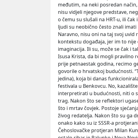
međutim, na neki posredan način, 
nisu vidjeli njegove predstave, ne
o čemu su slušali na HRT-u, ili čak 
ljudi su neobično često znali imati 
Naravno, nisu oni na taj svoj uvid 
kontekstu događaja, jer im to nije
imaginacija. Ili su, može se čak i ta
Isusa Krista, da bi mogli pravilno 
prije petnaestak godina, recimo gen
govorile o hrvatskoj budućnosti. “T
jedina), koja bi danas funkcionir
festivala u Benkovcu. No, kazališt
interpretirati u budućnosti, niti o 
trag. Nakon što se reflektori ugas
što i mrtav čovjek. Postoje sjećanj
živog redatelja. Nakon što su ga drž
onako kako su iz SSSR-a protjerani Br
Čehoslovačke protjeran Milan Kunde
ostalo ribar je Palunko i Neva Nevičic