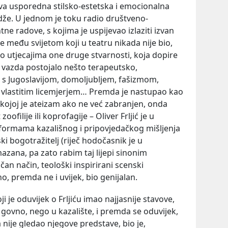
a usporedna stilsko-estetska i emocionalna
edže. U jednom je toku radio društveno-
ne radove, s kojima je uspijevao izlaziti izvan
cije među svijetom koji u teatru nikada nije bio,
uo utjecajima one druge stvarnosti, koja dopire
ji vazda postojalo nešto terapeutsko,
 s Jugoslavijom, domoljubljem, fašizmom,
vlastitim licemjerjem… Premda je nastupao kao
 u kojoj je ateizam ako ne već zabranjen, onda
ofilije ili koprofagije – Oliver Frljić je u
 u formama kazališnog i pripovjedačkog mišljenja
ki bogotražitelj (riječ hodočasnik je u
zana, pa zato rabim taj lijepi sinonim
ičan način, teološki inspirirani scenski
, premda ne i uvijek, bio genijalan.
koji je oduvijek o Frljiću imao najjasnije stavove,
ovno, nego u kazalište, i premda se oduvijek,
a nije gledao njegove predstave, bio je,