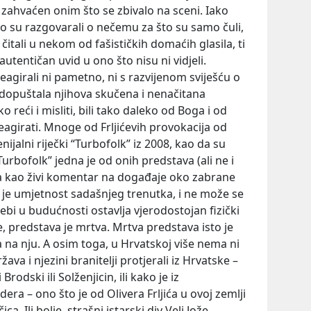
zahvaćen onim što se zbivalo na sceni. Iako
go su razgovarali o nečemu za što su samo čuli,
i čitali u nekom od fašističkih domaćih glasila, ti
autentičan uvid u ono što nisu ni vidjeli.
reagirali ni pametno, ni s razvijenom sviješću o
 dopuštala njihova skučena i nenačitana
ko reći i misliti, bili tako daleko od Boga i od
reagirati. Mnoge od Frljićevih provokacija od
ijalni riječki “Turbofolk” iz 2008, kao da su
urbofolk” jedna je od onih predstava (ali ne i
ala kao živi komentar na događaje oko zabrane
e je umjetnost sadašnjeg trenutka, i ne može se
sebi u budućnosti ostavlja vjerodostojan fizički
e, predstava je mrtva. Mrtva predstava isto je
a na nju. A osim toga, u Hrvatskoj više nema ni
ava i njezini branitelji protjerali iz Hrvatske –
odski ili Solženjicin, ili kako je iz
ra – ono što je od Olivera Frljića u ovoj zemlji
a. Ili bolje, strašni istarski div Veli Jože.