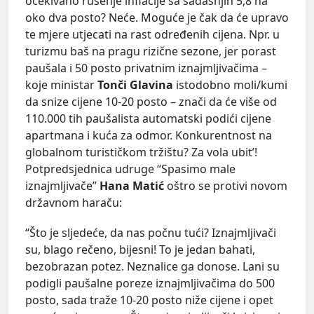
očekivano rušenje inflacije sa sadašnjih 5,8 na
oko dva posto? Neće. Moguće je čak da će upravo
te mjere utjecati na rast određenih cijena. Npr. u
turizmu baš na pragu rizične sezone, jer porast
paušala i 50 posto privatnim iznajmljivačima –
koje ministar
Tonči Glavina
istodobno moli/kumi
da snize cijene 10-20 posto – znači da će više od
110.000 tih paušalista automatski podići cijene
apartmana i kuća za odmor. Konkurentnost na
globalnom turističkom tržištu? Za vola ubit’!
Potpredsjednica udruge “Spasimo male
iznajmljivače”
Hana Matić
oštro se protivi novom
državnom haraču:
“Što je sljedeće, da nas počnu tući? Iznajmljivači
su, blago rečeno, bijesni! To je jedan bahati,
bezobrazan potez. Neznalice ga donose. Lani su
podigli paušalne poreze iznajmljivačima do 500
posto, sada traže 10-20 posto niže cijene i opet