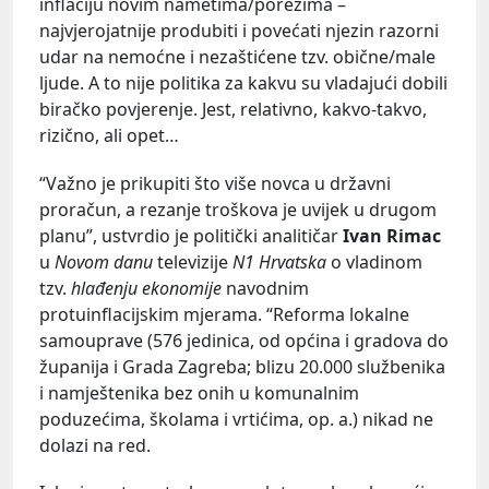
inflaciju novim nametima/porezima –
najvjerojatnije produbiti i povećati njezin razorni
udar na nemoćne i nezaštićene tzv. obične/male
ljude. A to nije politika za kakvu su vladajući dobili
biračko povjerenje. Jest, relativno, kakvo-takvo,
rizično, ali opet…
“Važno je prikupiti što više novca u državni
proračun, a rezanje troškova je uvijek u drugom
planu”, ustvrdio je politički analitičar
Ivan Rimac
u
Novom danu
televizije
N1 Hrvatska
o vladinom
tzv.
hlađenju ekonomije
navodnim
protuinflacijskim mjerama. “Reforma lokalne
samouprave (576 jedinica, od općina i gradova do
županija i Grada Zagreba; blizu 20.000 službenika
i namještenika bez onih u komunalnim
poduzećima, školama i vrtićima, op. a.) nikad ne
dolazi na red.