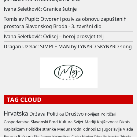
Ivana Seletković: Granice šutnje
Tomislav Pupić: Otvoreni poziv za obnovu zapuštenih
prostora Slavonskog Broda - 3. završni dio
Ivana Seletković: Odisej = heroj prosvjetitelj
Dragan Uzelac: SIMPLE MAN by LYNYRD SKYNYRD song
TAG CLOUD
Hrvatska
Država
Politika
Društvo
Povijest
Političari
Gospodarstvo
Slavonski Brod
Kultura
Svijet
Mediji
Književnost
Biznis
Kapitalizam
Političke stranke
Međunarodni odnosi
Ex Jugoslavija
Vlada
Europa
Fašizam
Film
Intervju
Nacionalizam
Glazba
Manjine
Crkva
Novinarstvo
Zdravlje