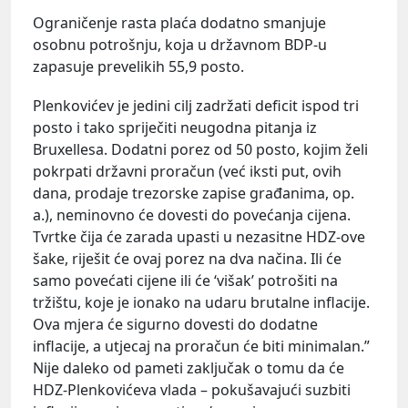
Ograničenje rasta plaća dodatno smanjuje
osobnu potrošnju, koja u državnom BDP-u
zapasuje prevelikih 55,9 posto.
Plenkovićev je jedini cilj zadržati deficit ispod tri
posto i tako spriječiti neugodna pitanja iz
Bruxellesa. Dodatni porez od 50 posto, kojim želi
pokrpati državni proračun (već iksti put, ovih
dana, prodaje trezorske zapise građanima, op.
a.), neminovno će dovesti do povećanja cijena.
Tvrtke čija će zarada upasti u nezasitne HDZ-ove
šake, riješit će ovaj porez na dva načina. Ili će
samo povećati cijene ili će ‘višak’ potrošiti na
tržištu, koje je ionako na udaru brutalne inflacije.
Ova mjera će sigurno dovesti do dodatne
inflacije, a utjecaj na proračun će biti minimalan.”
Nije daleko od pameti zaključak o tomu da će
HDZ-Plenkovićeva vlada – pokušavajući suzbiti