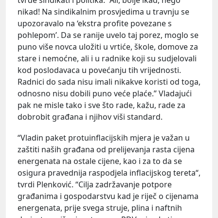
nikad! Na sindikalnim prosvjedima u travnju se
upozoravalo na ‘ekstra profite povezane s
pohlepom’. Da se ranije uvelo taj porez, moglo se
puno više novca uložiti u vrtiće, škole, domove za
stare i nemoćne, ali i u radnike koji su sudjelovali
kod poslodavaca u povećanju tih vrijednosti.
Radnici do sada nisu imali nikakve koristi od toga,
odnosno nisu dobili puno veće plaće.” Vladajući
pak ne misle tako i sve što rade, kažu, rade za
dobrobit građana i njihov viši standard.
“Vladin paket protuinflacijskih mjera je važan u
zaštiti naših građana od prelijevanja rasta cijena
energenata na ostale cijene, kao i za to da se
osigura pravednija raspodjela inflacijskog tereta“,
tvrdi Plenković. “Cilja zadržavanje potpore
građanima i gospodarstvu kad je riječ o cijenama
energenata, prije svega struje, plina i naftnih