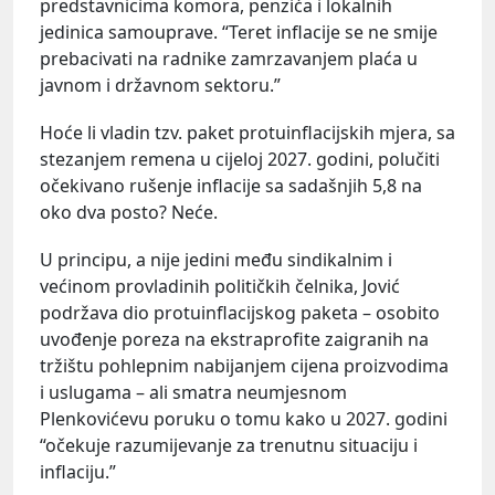
predstavnicima komora, penzića i lokalnih
jedinica samouprave. “Teret inflacije se ne smije
prebacivati na radnike zamrzavanjem plaća u
javnom i državnom sektoru.”
Hoće li vladin tzv. paket protuinflacijskih mjera, sa
stezanjem remena u cijeloj 2027. godini, polučiti
očekivano rušenje inflacije sa sadašnjih 5,8 na
oko dva posto? Neće.
U principu, a nije jedini među sindikalnim i
većinom provladinih političkih čelnika, Jović
podržava dio protuinflacijskog paketa – osobito
uvođenje poreza na ekstraprofite zaigranih na
tržištu pohlepnim nabijanjem cijena proizvodima
i uslugama – ali smatra neumjesnom
Plenkovićevu poruku o tomu kako u 2027. godini
“očekuje razumijevanje za trenutnu situaciju i
inflaciju.”