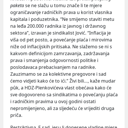
paketa
se ne slažu u tomu znače li te mjere
ograničavanje radničkih prava u korist vlasnika
kapitala i poduzetnika. “Ne smijemo staviti metu
na leđa 200.000 radnika iz javnog i državnog
sektora”, izravan je sindikalist Jović. “Inflacija je
viša od pet posto, a povećanje plaća i mirovima
niže od inflacijskih pritisaka. Ne slažemo se ni s
kakvom definicijom zamrzavanja, zadržavanja
prava i smanjenja odgovornosti politike i
poslodavaca prebacivanjem na radnike.
Zauzimamo se za kolektivne pregovore i sad
ćemo vidjeti kako će to ići.” Živi bili…, kaže mudar
pûk, a HDZ-Plenkovićeva vlast obećava kako će
sve dogovoreno sa sindikatima o povećanju plaća
i radničkim pravima u ovoj godini ostati
nepromijenjeno, ali za sljedeću će vrijediti druga
priča.
Restriktivna. E sad, jesu li donesene vladine mjere