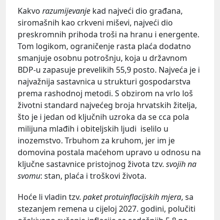
Kakvo
razumijevanje
kad najveći dio građana,
siromašnih kao crkveni miševi, najveći dio
preskromnih prihoda troši na hranu i energente.
Tom logikom, ograničenje rasta plaća dodatno
smanjuje osobnu potrošnju, koja u državnom
BDP-u zapasuje prevelikih 55,9 posto. Najveća je i
najvažnija sastavnica u strukturi gospodarstva
prema rashodnoj metodi. S obzirom na vrlo loš
životni standard najvećeg broja hrvatskih žitelja,
što je i jedan od ključnih uzroka da se cca pola
milijuna mlađih i obiteljskih ljudi iselilo u
inozemstvo. Trbuhom za kruhom, jer im je
domovina postala maćehom upravo u odnosu na
ključne sastavnice pristojnog života tzv.
svojih na
svomu
: stan, plaća i troškovi života.
Hoće li vladin tzv.
paket protuinflacijskih mjera
, sa
stezanjem remena u cijeloj 2027. godini, polučiti