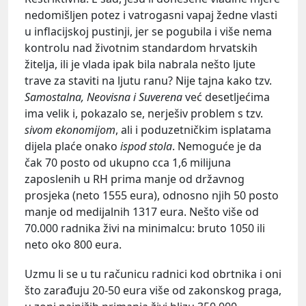
nedomišljen potez i vatrogasni vapaj žedne vlasti
u inflacijskoj pustinji, jer se pogubila i više nema
kontrolu nad životnim standardom hrvatskih
žitelja, ili je vlada ipak bila nabrala nešto ljute
trave za staviti na ljutu ranu? Nije tajna kako tzv.
Samostalna, Neovisna i Suverena
već desetljećima
ima velik i, pokazalo se, nerješiv problem s tzv.
sivom ekonomijom
, ali i poduzetničkim isplatama
dijela plaće onako
ispod stola
. Nemoguće je da
čak 70 posto od ukupno cca 1,6 milijuna
zaposlenih u RH prima manje od državnog
prosjeka (neto 1555 eura), odnosno njih 50 posto
manje od medijalnih 1317 eura. Nešto više od
70.000 radnika živi na minimalcu: bruto 1050 ili
neto oko 800 eura.
Uzmu li se u tu računicu radnici kod obrtnika i oni
što zarađuju 20-50 eura više od zakonskog praga,