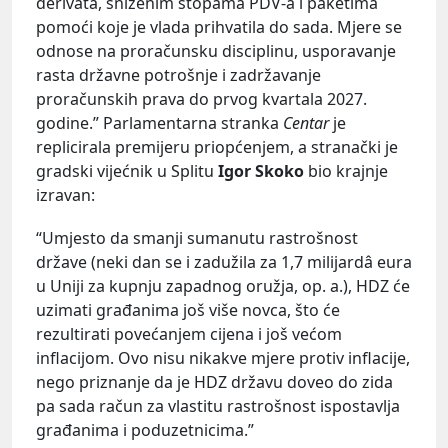
derivata, sniženim stopama PDV-a i paketima
pomoći koje je vlada prihvatila do sada. Mjere se
odnose na proračunsku disciplinu, usporavanje
rasta državne potrošnje i zadržavanje
proračunskih prava do prvog kvartala 2027.
godine.” Parlamentarna stranka
Centar
je
replicirala premijeru priopćenjem, a stranački je
gradski vijećnik u Splitu
Igor Skoko
bio krajnje
izravan:
“Umjesto da smanji sumanutu rastrošnost
države (neki dan se i zadužila za 1,7 milijardâ eura
u Uniji za kupnju zapadnog oružja, op. a.), HDZ će
uzimati građanima još više novca, što će
rezultirati povećanjem cijena i još većom
inflacijom. Ovo nisu nikakve mjere protiv inflacije,
nego priznanje da je HDZ državu doveo do zida
pa sada račun za vlastitu rastrošnost ispostavlja
građanima i poduzetnicima.”