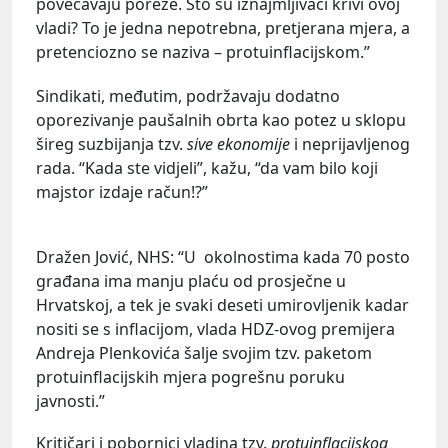
povećavaju poreze. Što su iznajmljivači krivi ovoj
vladi? To je jedna nepotrebna, pretjerana mjera, a
pretenciozno se naziva – protuinflacijskom.”
Sindikati, međutim, podržavaju dodatno
oporezivanje paušalnih obrta kao potez u sklopu
šireg suzbijanja tzv.
sive ekonomije
i neprijavljenog
rada. “Kada ste vidjeli”, kažu, “da vam bilo koji
majstor izdaje račun!?”
Dražen Jović, NHS: “U okolnostima kada 70 posto
građana ima manju plaću od prosječne u
Hrvatskoj, a tek je svaki deseti umirovljenik kadar
nositi se s inflacijom, vlada HDZ-ovog premijera
Andreja Plenkovića šalje svojim tzv. paketom
protuinflacijskih mjera pogrešnu poruku
javnosti.”
Kritičari i pobornici vladina tzv.
protuinflacijskog