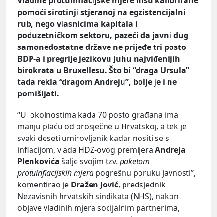
Vladine protuinflacijske mjere nisu kalibrirane
pomoći sirotinji stjeranoj na egzistencijalni
rub, nego vlasnicima kapitala i
poduzetničkom sektoru, pazeći da javni dug
samonedostatne države ne prijeđe tri posto
BDP-a i pregrije jezikovu juhu najviđenijih
birokrata u Bruxellesu. Što bi “draga Ursula”
tada rekla “dragom Andreju”, bolje je i ne
pomišljati.
“U okolnostima kada 70 posto građana ima
manju plaću od prosječne u Hrvatskoj, a tek je
svaki deseti umirovljenik kadar nositi se s
inflacijom, vlada HDZ-ovog premijera
Andreja
Plenkovića
šalje svojim tzv.
paketom
protuinflacijskih mjera
pogrešnu poruku javnosti”,
komentirao je
Dražen Jović
, predsjednik
Nezavisnih hrvatskih sindikata (NHS), nakon
objave vladinih mjera socijalnim partnerima,