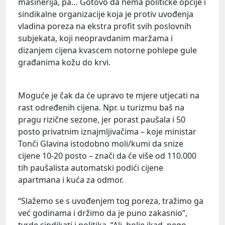
mašinerija, pa… Gotovo da nema političke opcije i
sindikalne organizacije koja je protiv uvođenja
vladina poreza na ekstra profit svih poslovnih
subjekata, koji neopravdanim maržama i
dizanjem cijena kvascem notorne pohlepe gule
građanima kožu do krvi.
Moguće je čak da će upravo te mjere utjecati na
rast određenih cijena. Npr. u turizmu baš na
pragu rizične sezone, jer porast paušala i 50
posto privatnim iznajmljivačima – koje ministar
Tonči Glavina istodobno moli/kumi da snize
cijene 10-20 posto – znači da će više od 110.000
tih paušalista automatski podići cijene
apartmana i kuća za odmor.
“Slažemo se s uvođenjem tog poreza, tražimo ga
već godinama i držimo da je puno zakasnio”,
tvrde sindikati i politika. “Ali, bolje ikad, nego