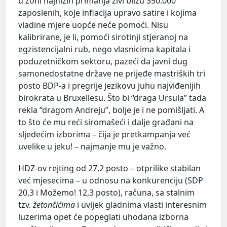
u zoni najnižih primanja živi blizu 350.000
zaposlenih, koje inflacija upravo satire i kojima
vladine mjere uopće neće pomoći. Nisu
kalibrirane, je li, pomoći sirotinji stjeranoj na
egzistencijalni rub, nego vlasnicima kapitala i
poduzetničkom sektoru, pazeći da javni dug
samonedostatne države ne prijeđe mastriških tri
posto BDP-a i pregrije jezikovu juhu najviđenijih
birokrata u Bruxellesu. Što bi “draga Ursula” tada
rekla “dragom Andreju”, bolje je i ne pomišljati. A
to što će mu reći siromašeći i dalje građani na
sljedećim izborima – čija je pretkampanja već
uvelike u jeku! – najmanje mu je važno.
HDZ-ov rejting od 27,2 posto – otprilike stabilan
već mjesecima – u odnosu na konkurenciju (SDP
20,3 i Možemo! 12,3 posto), računa, sa stalnim
tzv.
žetončićima
i uvijek gladnima vlasti interesnim
luzerima opet će popeglati uhodana izborna