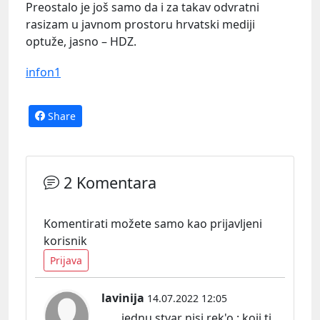
Preostalo je još samo da i za takav odvratni
rasizam u javnom prostoru hrvatski mediji
optuže, jasno – HDZ.
infon1
Share
2 Komentara
Komentirati možete samo kao prijavljeni
korisnik
Prijava
lavinija
14.07.2022 12:05
.......jednu stvar nisi rek'o : koji ti