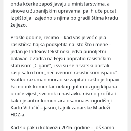
onda kćerke zapošljavaju u ministarstvima, a
sinove u županijskim upravama, pa ih uče pucati
iz pištolja i zajedno s njima po gradilištima kradu
željezo.
Prošle godine, recimo – kad vas je već cijela
rasistička hajka podsjetila na isto što i mene –
jedan je Indexov tekst neki jedva punoljetni
balavac iz Zadra na Fejsu popratio rasističkim
statusom „Cigani!“, i svi su se hrvatski portali
raspisali o tom „nečuvenom rasističkom ispadu“.
Svatko razuman morao se zapitati zašto je tupavi
Facebook komentar nekog golomozgog klipana
uopće vijest, sve dok u nastavku nismo pročitali
kako je autor komentara osamnaestogodišnji
Karlo Vidučić – jasno, tajnik zadarske Mladeži
HDZ-a.
Kad su pak u kolovozu 2016. godine – još samo