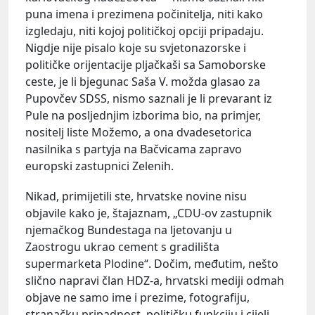
puna imena i prezimena počinitelja, niti kako
izgledaju, niti kojoj političkoj opciji pripadaju.
Nigdje nije pisalo koje su svjetonazorske i
političke orijentacije pljačkaši sa Samoborske
ceste, je li bjegunac Saša V. možda glasao za
Pupovčev SDSS, nismo saznali je li prevarant iz
Pule na posljednjim izborima bio, na primjer,
nositelj liste Možemo, a ona dvadesetorica
nasilnika s partyja na Bačvicama zapravo
europski zastupnici Zelenih.
Nikad, primijetili ste, hrvatske novine nisu
objavile kako je, štajaznam, „CDU-ov zastupnik
njemačkog Bundestaga na ljetovanju u
Zaostrogu ukrao cement s gradilišta
supermarketa Plodine“. Dočim, međutim, nešto
slično napravi član HDZ-a, hrvatski mediji odmah
objave ne samo ime i prezime, fotografiju,
stranačku pripadnost, političku funkciju i cijeli