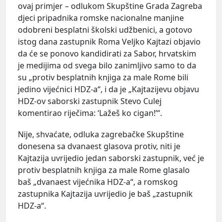
ovaj primjer – odlukom Skupštine Grada Zagreba
djeci pripadnika romske nacionalne manjine
odobreni besplatni školski udžbenici, a gotovo
istog dana zastupnik Roma Veljko Kajtazi objavio
da će se ponovo kandidirati za Sabor, hrvatskim
je medijima od svega bilo zanimljivo samo to da
su „protiv besplatnih knjiga za male Rome bili
jedino vijećnici HDZ-a“, i da je „Kajtazijevu objavu
HDZ-ov saborski zastupnik Stevo Culej
komentirao riječima: ‘Lažeš ko cigan!’“.
Nije, shvaćate, odluka zagrebačke Skupštine
donesena sa dvanaest glasova protiv, niti je
Kajtazija uvrijedio jedan saborski zastupnik, već je
protiv besplatnih knjiga za male Rome glasalo
baš „dvanaest vijećnika HDZ-a“, a romskog
zastupnika Kajtazija uvrijedio je baš „zastupnik
HDZ-a“.