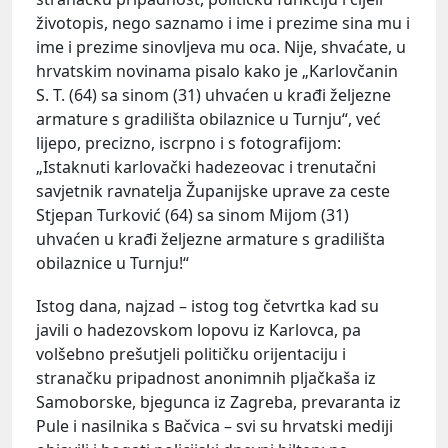
životopis, nego saznamo i ime i prezime sina mu i
ime i prezime sinovljeva mu oca. Nije, shvaćate, u
hrvatskim novinama pisalo kako je „Karlovčanin
S. T. (64) sa sinom (31) uhvaćen u krađi željezne
armature s gradilišta obilaznice u Turnju“, već
lijepo, precizno, iscrpno i s fotografijom:
„Istaknuti karlovački hadezeovac i trenutačni
savjetnik ravnatelja Županijske uprave za ceste
Stjepan Turković (64) sa sinom Mijom (31)
uhvaćen u krađi željezne armature s gradilišta
obilaznice u Turnju!“
Istog dana, najzad – istog tog četvrtka kad su
javili o hadezovskom lopovu iz Karlovca, pa
volšebno prešutjeli političku orijentaciju i
stranačku pripadnost anonimnih pljačkaša iz
Samoborske, bjegunca iz Zagreba, prevaranta iz
Pule i nasilnika s Bačvica – svi su hrvatski mediji