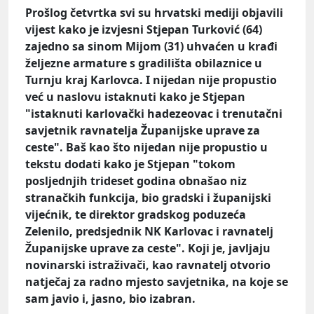
Prošlog četvrtka svi su hrvatski mediji objavili
vijest kako je izvjesni Stjepan Turković (64)
zajedno sa sinom Mijom (31) uhvaćen u krađi
željezne armature s gradilišta obilaznice u
Turnju kraj Karlovca. I nijedan nije propustio
već u naslovu istaknuti kako je Stjepan
"istaknuti karlovački hadezeovac i trenutačni
savjetnik ravnatelja Županijske uprave za
ceste". Baš kao što nijedan nije propustio u
tekstu dodati kako je Stjepan "tokom
posljednjih trideset godina obnašao niz
stranačkih funkcija, bio gradski i županijski
vijećnik, te direktor gradskog poduzeća
Zelenilo, predsjednik NK Karlovac i ravnatelj
Županijske uprave za ceste". Koji je, javljaju
novinarski istraživači, kao ravnatelj otvorio
natječaj za radno mjesto savjetnika, na koje se
sam javio i, jasno, bio izabran.