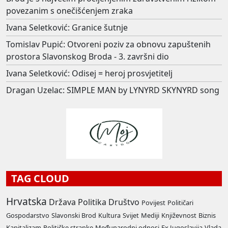
povezanim s onečišćenjem zraka
Ivana Seletković: Granice šutnje
Tomislav Pupić: Otvoreni poziv za obnovu zapuštenih
prostora Slavonskog Broda - 3. završni dio
Ivana Seletković: Odisej = heroj prosvjetitelj
Dragan Uzelac: SIMPLE MAN by LYNYRD SKYNYRD song
TAG CLOUD
Hrvatska
Država
Politika
Društvo
Povijest
Političari
Gospodarstvo
Slavonski Brod
Kultura
Svijet
Mediji
Književnost
Biznis
Kapitalizam
Političke stranke
Međunarodni odnosi
Ex Jugoslavija
Vlada