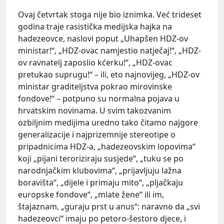
Ovaj četvrtak stoga nije bio iznimka. Već trideset
godina traje rasistička medijska hajka na
hadezeovce, naslovi poput „Uhapšen HDZ-ov
ministar!“, „HDZ-ovac namjestio natječaj!“, „HDZ-
ov ravnatelj zaposlio kćerku!“, „HDZ-ovac
pretukao suprugu!“ – ili, eto najnovijeg, „HDZ-ov
ministar graditeljstva pokrao mirovinske
fondove!“ – potpuno su normalna pojava u
hrvatskim novinama. U svim takozvanim
ozbiljnim medijima uredno tako čitamo najgore
generalizacije i najprizemnije stereotipe o
pripadnicima HDZ-a, „hadezeovskim lopovima“
koji „pijani teroriziraju susjede“, „tuku se po
narodnjačkim klubovima“, „prijavljuju lažna
boravišta“, „dijele i primaju mito“, „pljačkaju
europske fondove“, „mlate žene“ ili im,
štajaznam, „guraju prst u anus“: naravno da „svi
hadezeovci“ imaju po petoro-šestoro djece, i