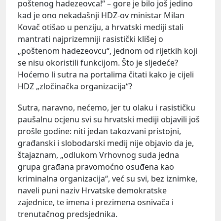
poštenog hadezeovca!“ – gore je bilo još jedino
kad je ono nekadašnji HDZ-ov ministar Milan
Kovač otišao u penziju, a hrvatski mediji stali
mantrati najprizemniji rasistički klišej o
„poštenom hadezeovcu“, jednom od rijetkih koji
se nisu okoristili funkcijom. Što je sljedeće?
Hoćemo li sutra na portalima čitati kako je cijeli
HDZ „zločinačka organizacija“?
Sutra, naravno, nećemo, jer tu olaku i rasističku
paušalnu ocjenu svi su hrvatski mediji objavili još
prošle godine: niti jedan takozvani pristojni,
građanski i slobodarski medij nije objavio da je,
štajaznam, „odlukom Vrhovnog suda jedna
grupa građana pravomoćno osuđena kao
kriminalna organizacija“, već su svi, bez iznimke,
naveli puni naziv Hrvatske demokratske
zajednice, te imena i prezimena osnivača i
trenutačnog predsjednika.