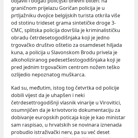
objavili i bogati policijski dnevni bilten: na
graničnom prijelazu Goričan policija je u
prtljažniku dvojice belgijskih turista otkrila više
od stotinu trideset grama sintetičke droge 3-
CMC, splitska policija dovršila je kriminalističku
obradu četrdesetogodišnjaka koji je jedno
trgovačko društvo oštetio za osamdeset hiljada
kuna, a policija u Slavonskom Brodu privela je
alkoholiziranog pedesetšestogodišnjaka koji je
pred jednim trgovačkim centrom nožem teško
ozlijedio nepoznatog muškarca.
Kad su, međutim, istog tog četvrtka od policije
dobili vijest da je uhapšen i neki
četrdesettrogodišnji vlasnik vinarije u Virovitici,
osumnjičen da je krivotvorio dokumentaciju za
dobivanje europskih poticaja koje je kao ministar
sam raspisao, u hrvatskih se novinara iznenada
probudio istraživački nerv, pa su već deset