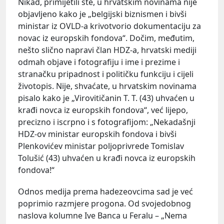
Nikad, primijetili ste, u hrvatskim novinama nije
objavljeno kako je „belgijski biznismen i bivši
ministar iz OVLD-a krivotvorio dokumentaciju za
novac iz europskih fondova“. Dočim, međutim,
nešto slično napravi član HDZ-a, hrvatski mediji
odmah objave i fotografiju i ime i prezime i
stranačku pripadnost i političku funkciju i cijeli
životopis. Nije, shvaćate, u hrvatskim novinama
pisalo kako je „Virovitičanin T. T. (43) uhvaćen u
krađi novca iz europskih fondova“, već lijepo,
precizno i iscrpno i s fotografijom: „Nekadašnji
HDZ-ov ministar europskih fondova i bivši
Plenkovićev ministar poljoprivrede Tomislav
Tolušić (43) uhvaćen u krađi novca iz europskih
fondova!“
Odnos medija prema hadezeovcima sad je već
poprimio razmjere progona. Od svojedobnog
naslova kolumne Ive Banca u Feralu – „Nema