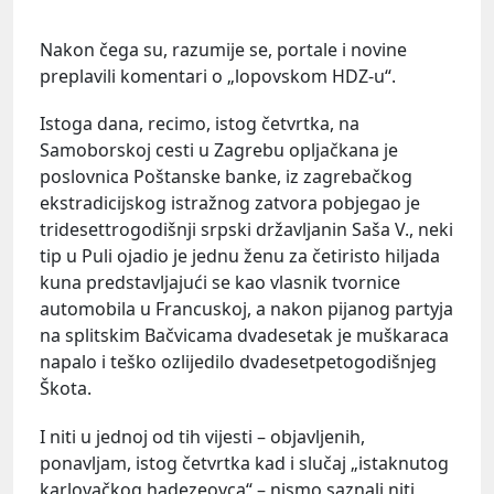
Nakon čega su, razumije se, portale i novine
preplavili komentari o „lopovskom HDZ-u“.
Istoga dana, recimo, istog četvrtka, na
Samoborskoj cesti u Zagrebu opljačkana je
poslovnica Poštanske banke, iz zagrebačkog
ekstradicijskog istražnog zatvora pobjegao je
tridesettrogodišnji srpski državljanin Saša V., neki
tip u Puli ojadio je jednu ženu za četiristo hiljada
kuna predstavljajući se kao vlasnik tvornice
automobila u Francuskoj, a nakon pijanog partyja
na splitskim Bačvicama dvadesetak je muškaraca
napalo i teško ozlijedilo dvadesetpetogodišnjeg
Škota.
I niti u jednoj od tih vijesti – objavljenih,
ponavljam, istog četvrtka kad i slučaj „istaknutog
karlovačkog hadezeovca“ – nismo saznali niti