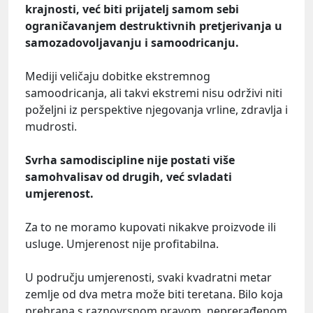
krajnosti, već biti prijatelj samom sebi
ograničavanjem destruktivnih pretjerivanja u
samozadovoljavanju i samoodricanju.
Mediji veličaju dobitke ekstremnog
samoodricanja, ali takvi ekstremi nisu održivi niti
poželjni iz perspektive njegovanja vrline, zdravlja i
mudrosti.
Svrha samodiscipline nije postati više
samohvalisav od drugih, već svladati
umjerenost.
Za to ne moramo kupovati nikakve proizvode ili
usluge. Umjerenost nije profitabilna.
U području umjerenosti, svaki kvadratni metar
zemlje od dva metra može biti teretana. Bilo koja
prehrana s raznovrsnom pravom, neprerađenom