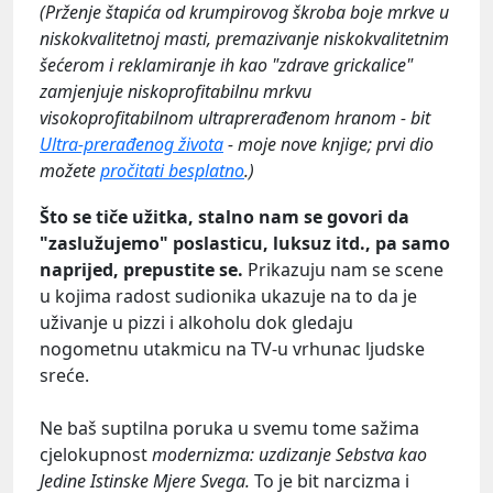
(Prženje štapića od krumpirovog škroba boje mrkve u
niskokvalitetnoj masti, premazivanje niskokvalitetnim
šećerom i reklamiranje ih kao "zdrave grickalice"
zamjenjuje niskoprofitabilnu mrkvu
visokoprofitabilnom ultraprerađenom hranom - bit
Ultra-prerađenog života
- moje nove knjige; prvi dio
možete
pročitati besplatno
.)
Što se tiče užitka, stalno nam se govori da
"zaslužujemo" poslasticu, luksuz itd., pa samo
naprijed, prepustite se.
Prikazuju nam se scene
u kojima radost sudionika ukazuje na to da je
uživanje u pizzi i alkoholu dok gledaju
nogometnu utakmicu na TV-u vrhunac ljudske
sreće.
Ne baš suptilna poruka u svemu tome sažima
cjelokupnost
modernizma: uzdizanje Sebstva kao
Jedine Istinske Mjere Svega.
To je bit narcizma i