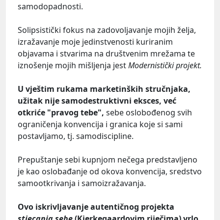
samodopadnosti.
Solipsistički fokus na zadovoljavanje mojih želja,
izražavanje moje jedinstvenosti kuriranim
objavama i stvarima na društvenim mrežama te
iznošenje mojih mišljenja jest
Modernistički projekt.
U vještim rukama marketinških stručnjaka,
užitak nije samodestruktivni eksces, već
otkriće "pravog tebe",
sebe oslobođenog svih
ograničenja konvencija i granica koje si sami
postavljamo, tj. samodiscipline.
Prepuštanje sebi kupnjom nečega predstavljeno
je kao oslobađanje od okova konvencija, sredstvo
samootkrivanja i samoizražavanja.
Ovo iskrivljavanje autentičnog projekta
stjecanja sebe
(Kierkegaardovim riječima) vrlo