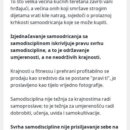
To što velika većina kućnih teretana završi vani
hrđajući, a većina onih koji smršave strogim
dijetama vrati kile natrag, svjedoči o prolaznoj
krhkosti samoodricanja koje se može kupiti.
Izjednačavanje samoodricanja sa
samodisciplinom iskrivljuje pravu svrhu
samodiscipline, a to je održavanje
umjerenosti, a ne neodrživih krajnosti.
Krajnosti u fitnessu i prehrani profitabilno se
prodaju kao sredstvo da se postane "pravi ti",
ja
proslavljeno kao tijelo vrijedno fotografije.
Samodisciplina nije težnja za krajnostima radi
samoproslave; to je težnja za umjerenošću radi
dobrobiti, učenja, uvida i samokultivacije.
Svrha samodiscipline nije prisiljavanje sebe na