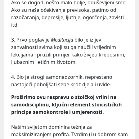
Ako se dogodi nešto malo bolje, oduševljeni smo.
Ako su naša očekivanja previsoka, patimo od
razočaranja, depresije, ljutnje, ogorčenja, zavisti
itd.
3. Prvo poglavlje
Meditacija
bilo je izljev
zahvalnosti svima koji su ga naučili vrijednim
lekcijama i pružili primjer kako živjeti kreposnim,
ljubaznim i etičnim životom.
4. Bio je strogi samonadzornik, neprestano
nastojeći poboljšati sebe kroz djela i uvide.
Proširimo ovu raspravu o stoičkoj vrlini na
samodisciplinu, ključni element stoicističkih
principa samokontrole i umjerenosti.
Našim svijetom dominira težnja za
maksimiziranjem profita. Tvrdim (i u dobrom sam