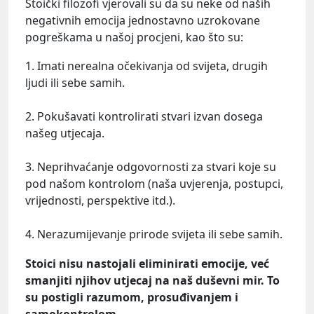
Stoički filozofi vjerovali su da su neke od naših
negativnih emocija jednostavno uzrokovane
pogreškama u našoj procjeni, kao što su:
1. Imati nerealna očekivanja od svijeta, drugih
ljudi ili sebe samih.
2. Pokušavati kontrolirati stvari izvan dosega
našeg utjecaja.
3. Neprihvaćanje odgovornosti za stvari koje su
pod našom kontrolom (naša uvjerenja, postupci,
vrijednosti, perspektive itd.).
4. Nerazumijevanje prirode svijeta ili sebe samih.
Stoici nisu nastojali eliminirati emocije, već
smanjiti njihov utjecaj na naš duševni mir.
To
su postigli razumom, prosuđivanjem i
samokontrolom.