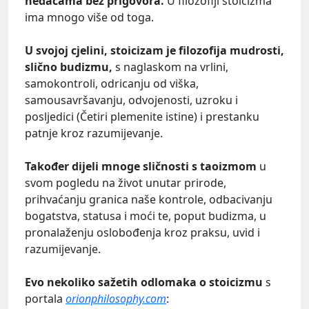
nedaćama bez prigovora.
U filozofiji stoicizma
ima mnogo više od toga.
U svojoj cjelini, stoicizam je filozofija mudrosti,
slično budizmu,
s naglaskom na vrlini,
samokontroli, odricanju od viška,
samousavršavanju, odvojenosti, uzroku i
posljedici (Četiri plemenite istine) i prestanku
patnje kroz razumijevanje.
Također dijeli mnoge sličnosti s taoizmom
u
svom pogledu na život unutar prirode,
prihvaćanju granica naše kontrole, odbacivanju
bogatstva, statusa i moći te, poput budizma, u
pronalaženju oslobođenja kroz praksu, uvid i
razumijevanje.
Evo nekoliko sažetih odlomaka o stoicizmu
s
portala
orionphilosophy.com
: