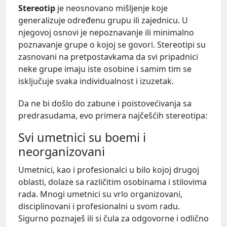
Stereotip
je neosnovano mišljenje koje
generalizuje određenu grupu ili zajednicu. U
njegovoj osnovi je nepoznavanje ili minimalno
poznavanje grupe o kojoj se govori. Stereotipi su
zasnovani na pretpostavkama da svi pripadnici
neke grupe imaju iste osobine i samim tim se
isključuje svaka individualnost i izuzetak.
Da ne bi došlo do zabune i poistovećivanja sa
predrasudama, evo primera najčešćih stereotipa:
Svi umetnici su boemi i
neorganizovani
Umetnici, kao i profesionalci u bilo kojoj drugoj
oblasti, dolaze sa različitim osobinama i stilovima
rada. Mnogi umetnici su vrlo organizovani,
disciplinovani i profesionalni u svom radu.
Sigurno poznaješ ili si čula za odgovorne i odlično