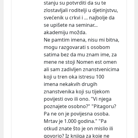
stanju su potvrditi da su te
zlostavljali roditelji u djetinjstvu,
svećenik u crkvi i ... najbolje da
se upišete na seminar...
akademiju možda.
Ne pamtim imena, nisu mi bitna,
mogu razgovarati s osobom
satima bez da mu znam ime, za
mene ne stoji Nomen est omen
ali sam zadivljen znanstvenicima
koji u tren oka istresu 100
imena nekakvih drugih
znanstvenika koji su tijekom
povijesti ovo ili ono. "Vi njega
poznajete osobno?" "Pitagoru?
Pa ne on je povijesna osoba.
Mrtav je 1.000 godina." "Pa
otkud znate što je on mislio ili
govorio? Iz knjiga za koje ne