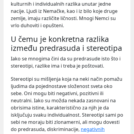
kulturnih i individualnih razlika unutar jedne
nacije. Ljudi iz Nemačke, kao i iz bilo koje druge
zemlje, imaju različite ličnosti. Mnogi Nemci su
vrlo duhoviti i opušteni.
U čemu je konkretna razlika
između predrasuda i stereotipa
Iako se mnogima čini da su predrasude isto što i
stereotipi, razlike ima i treba je poštovati.
Stereotipi su mišljenja koja na neki način pomažu
ljudima da pojednostave složenost sveta oko
sebe. Oni mogu biti negativni, pozitivni ili
neutralni. Iako su možda nekada zasnovani na
obrisima istine, karakteristično za njih je da
isključuju svaku individualnost. Stereotipi sami po
sebi ne moraju biti zlonamerni, ali mogu dovesti
do predrasuda, diskriminacije,
negativnih