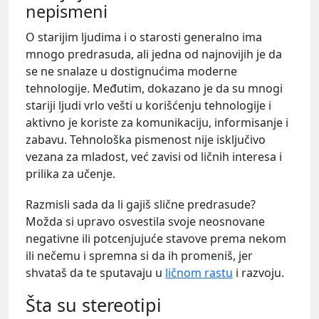
nepismeni
O starijim ljudima i o starosti generalno ima
mnogo predrasuda, ali jedna od najnovijih je da
se ne snalaze u dostignućima moderne
tehnologije. Međutim, dokazano je da su mnogi
stariji ljudi vrlo vešti u korišćenju tehnologije i
aktivno je koriste za komunikaciju, informisanje i
zabavu. Tehnološka pismenost nije isključivo
vezana za mladost, već zavisi od ličnih interesa i
prilika za učenje.
Razmisli sada da li gajiš slične predrasude?
Možda si upravo osvestila svoje neosnovane
negativne ili potcenjujuće stavove prema nekom
ili nečemu i spremna si da ih promeniš, jer
shvataš da te sputavaju u
ličnom rastu
i razvoju.
Šta su stereotipi