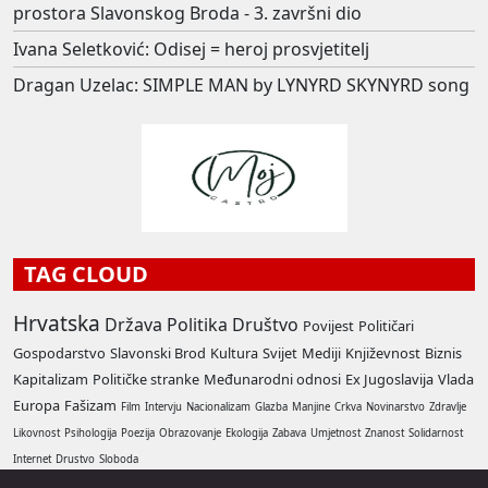
prostora Slavonskog Broda - 3. završni dio
Ivana Seletković: Odisej = heroj prosvjetitelj
Dragan Uzelac: SIMPLE MAN by LYNYRD SKYNYRD song
TAG CLOUD
Hrvatska
Država
Politika
Društvo
Povijest
Političari
Gospodarstvo
Slavonski Brod
Kultura
Svijet
Mediji
Književnost
Biznis
Kapitalizam
Političke stranke
Međunarodni odnosi
Ex Jugoslavija
Vlada
Europa
Fašizam
Film
Intervju
Nacionalizam
Glazba
Manjine
Crkva
Novinarstvo
Zdravlje
Likovnost
Psihologija
Poezija
Obrazovanje
Ekologija
Zabava
Umjetnost
Znanost
Solidarnost
Internet
Drustvo
Sloboda