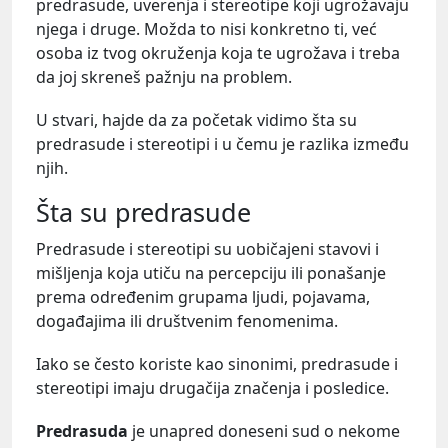
predrasude, uverenja i stereotipe koji ugrožavaju
njega i druge. Možda to nisi konkretno ti, već
osoba iz tvog okruženja koja te ugrožava i treba
da joj skreneš pažnju na problem.
U stvari, hajde da za početak vidimo šta su
predrasude i stereotipi i u čemu je razlika između
njih.
Šta su predrasude
Predrasude i stereotipi su uobičajeni stavovi i
mišljenja koja utiču na percepciju ili ponašanje
prema određenim grupama ljudi, pojavama,
događajima ili društvenim fenomenima.
Iako se često koriste kao sinonimi, predrasude i
stereotipi imaju drugačija značenja i posledice.
Predrasuda
je unapred doneseni sud o nekome