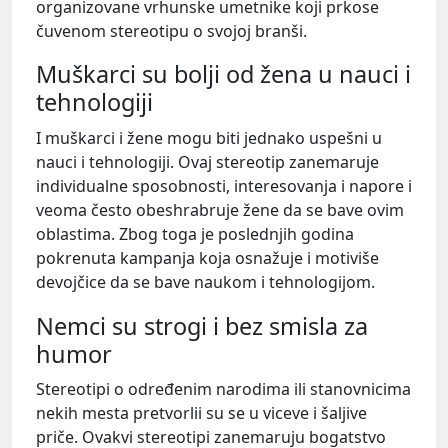
organizovane vrhunske umetnike koji prkose
čuvenom stereotipu o svojoj branši.
Muškarci su bolji od žena u nauci i
tehnologiji
I muškarci i žene mogu biti jednako uspešni u
nauci i tehnologiji. Ovaj stereotip zanemaruje
individualne sposobnosti, interesovanja i napore i
veoma često obeshrabruje žene da se bave ovim
oblastima. Zbog toga je poslednjih godina
pokrenuta kampanja koja osnažuje i motiviše
devojčice da se bave naukom i tehnologijom.
Nemci su strogi i bez smisla za
humor
Stereotipi o određenim narodima ili stanovnicima
nekih mesta pretvorlii su se u viceve i šaljive
priče. Ovakvi stereotipi zanemaruju bogatstvo