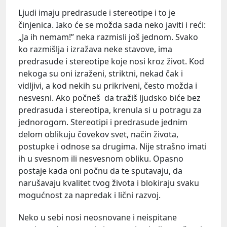
Ljudi imaju predrasude i stereotipe i to je
činjenica. Iako će se možda sada neko javiti i reći:
„Ja ih nemam!” neka razmisli još jednom. Svako
ko razmišlja i izražava neke stavove, ima
predrasude i stereotipe koje nosi kroz život. Kod
nekoga su oni izraženi, striktni, nekad čak i
vidljivi, a kod nekih su prikriveni, često možda i
nesvesni. Ako počneš da tražiš ljudsko biće bez
predrasuda i stereotipa, krenula si u potragu za
jednorogom. Stereotipi i predrasude jednim
delom oblikuju čovekov svet, način života,
postupke i odnose sa drugima. Nije strašno imati
ih u svesnom ili nesvesnom obliku. Opasno
postaje kada oni počnu da te sputavaju, da
narušavaju kvalitet tvog života i blokiraju svaku
mogućnost za napredak i lični razvoj.
Neko u sebi nosi neosnovane i neispitane