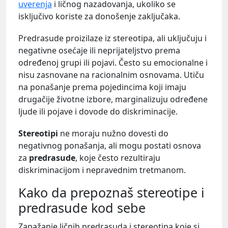
uverenja
i ličnog nazadovanja, ukoliko se
isključivo koriste za donošenje zaključaka.
Predrasude proizilaze iz stereotipa, ali uključuju i
negativne osećaje ili neprijateljstvo prema
određenoj grupi ili pojavi. Često su emocionalne i
nisu zasnovane na racionalnim osnovama. Utiču
na ponašanje prema pojedincima koji imaju
drugačije životne izbore, marginalizuju određene
ljude ili pojave i dovode do diskriminacije.
Stereotipi
ne moraju nužno dovesti do
negativnog ponašanja, ali mogu postati osnova
za
predrasude
, koje često rezultiraju
diskriminacijom i nepravednim tretmanom.
Kako da prepoznaš stereotipe i
predrasude kod sebe
Zapažanje ličnih predrasuda i stereotipa koje si