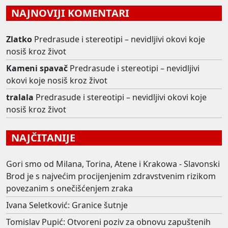
NAJNOVIJI KOMENTARI
Zlatko
Predrasude i stereotipi – nevidljivi okovi koje
nosiš kroz život
Kameni spavač
Predrasude i stereotipi – nevidljivi
okovi koje nosiš kroz život
tralala
Predrasude i stereotipi – nevidljivi okovi koje
nosiš kroz život
NAJČITANIJE
Gori smo od Milana, Torina, Atene i Krakowa - Slavonski
Brod je s najvećim procijenjenim zdravstvenim rizikom
povezanim s onečišćenjem zraka
Ivana Seletković: Granice šutnje
Tomislav Pupić: Otvoreni poziv za obnovu zapuštenih