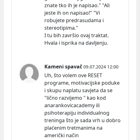
znate tko ih je napisao." "Ali
jeste ih on napisao!" "Vi
robujete predrasudama i
stereotipima."
I tu bih završio ovaj traktat.
Hvala i isprika na davljenju.
Kameni spavač
09.07.2024 12:00
Uh, što volem ove RESET
programe, motivacijske poduke
i skupu naplatu savjeta da se
"lično razvijemo " kao kod
anarankovicacademy ili
psihoterapiju individualnog
treninga što je sada vrh u dobro
plaćenim tretmanima na
američki način