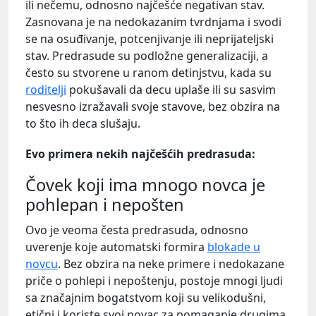
ili nečemu, odnosno najčešće negativan stav.
Zasnovana je na nedokazanim tvrdnjama i svodi
se na osuđivanje, potcenjivanje ili neprijateljski
stav. Predrasude su podložne generalizaciji, a
često su stvorene u ranom detinjstvu, kada su
roditelji
pokušavali da decu uplaše ili su sasvim
nesvesno izražavali svoje stavove, bez obzira na
to što ih deca slušaju.
Evo primera nekih najčešćih predrasuda:
Čovek koji ima mnogo novca je
pohlepan i nepošten
Ovo je veoma česta predrasuda, odnosno
uverenje koje automatski formira
blokade u
novcu
. Bez obzira na neke primere i nedokazane
priče o pohlepi i nepoštenju, postoje mnogi ljudi
sa značajnim bogatstvom koji su velikodušni,
etični i koriste svoj novac za pomaganje drugima.