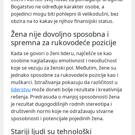
Bogatstvo ne određuje karakter osobe, a
pojedinci mogu biti pohlepni ili velikodušni, bez
obzira na to kakav je njihov finansijski status.
Žena nije dovoljno sposobna i
spremna za rukovodeće pozicije
Kada se govori o ženi lideru, najčešće se kao
osobine naglašavaju emotivnost i neodlučnost
koje se vezuju za ženski pol. Međutim, žene su
jednako sposobne za rukovodeće pozicije kao i
muškarci. Istraživanja pokazuju da različitost u
liderstvu
može doneti bolje rezultate i kreativnija
rešenja. Predrasuda o manjoj sposobnosti žena
je rezultat dugogodišnjih rodnih stereotipa i
društvenih normi koje ne odražavaju stvarne
sposobnosti i potencijale pojedinih žena.
Stariji ljudi su tehnološki