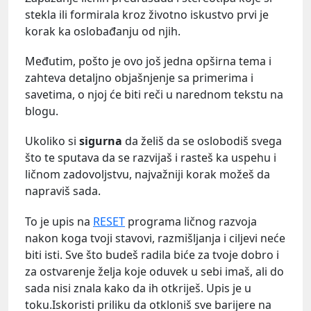
stekla ili formirala kroz životno iskustvo prvi je
korak ka oslobađanju od njih.
Međutim, pošto je ovo još jedna opširna tema i
zahteva detaljno objašnjenje sa primerima i
savetima, o njoj će biti reči u narednom tekstu na
blogu.
Ukoliko si
sigurna
da želiš da se oslobodiš svega
što te sputava da se razvijaš i rasteš ka uspehu i
ličnom zadovoljstvu, najvažniji korak možeš da
napraviš sada.
To je upis na
RESET
programa ličnog razvoja
nakon koga tvoji stavovi, razmišljanja i ciljevi neće
biti isti. Sve što budeš radila biće za tvoje dobro i
za ostvarenje želja koje oduvek u sebi imaš, ali do
sada nisi znala kako da ih otkriješ. Upis je u
toku.Iskoristi priliku da otkloniš sve barijere na