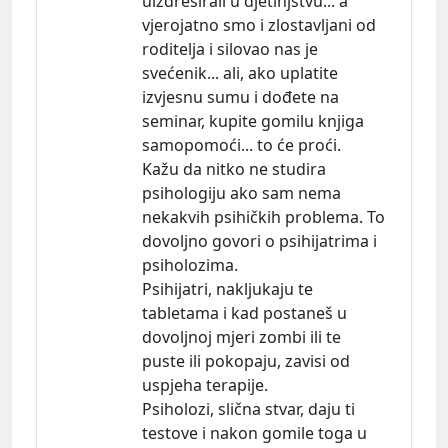
uizdresirali u djetinjstvu... a
vjerojatno smo i zlostavljani od
roditelja i silovao nas je
svećenik... ali, ako uplatite
izvjesnu sumu i dođete na
seminar, kupite gomilu knjiga
samopomoći... to će proći.
Kažu da nitko ne studira
psihologiju ako sam nema
nekakvih psihičkih problema. To
dovoljno govori o psihijatrima i
psiholozima.
Psihijatri, nakljukaju te
tabletama i kad postaneš u
dovoljnoj mjeri zombi ili te
puste ili pokopaju, zavisi od
uspjeha terapije.
Psiholozi, slična stvar, daju ti
testove i nakon gomile toga u