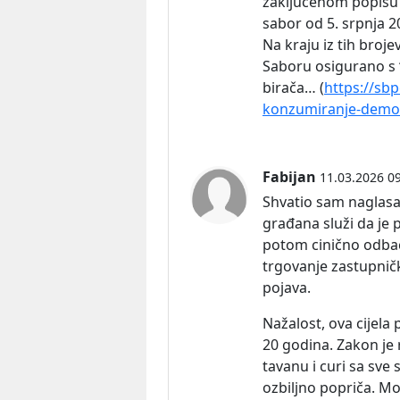
zaključenom popisu 
sabor od 5. srpnja 
Na kraju iz tih broje
Saboru osigurano s ‘
birača… (
https://sb
konzumiranje-demok
Fabijan
11.03.2026 0
Shvatio sam naglasa
građana služi da je p
potom cinično odbac
trgovanje zastupni
pojava.
Nažalost, ova cijela
20 godina. Zakon je 
tavanu i curi sa sve
ozbiljno popriča. Mo