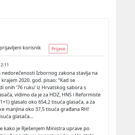
ijavljeni korisnik
Prijava
12:11
da nedorečenosti Izbornog zakona stavlja na
m krajem 2020. god.
pisao:
“Kad se
i onih ‘76 ruku’ iz Hrvatskog sabora s
asača, vidimo da je za HDZ, HNS i Reformiste
+1) glasalo oko 654,2 tisuća glasača, a za
ke manjina oko 37,5 tisuća građana RH!
isuća glasača…
se kako je Rješenjem Ministra uprave po