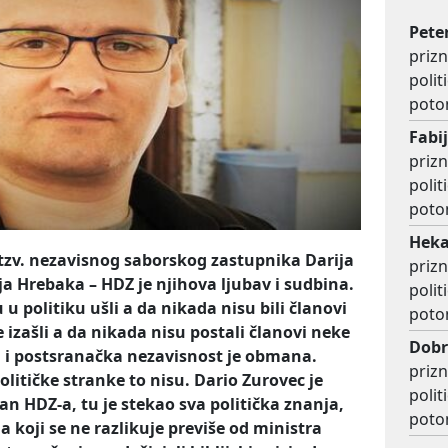
Pete
prizn
polit
poto
Fabi
prizn
polit
poto
Heka
tzv. nezavisnog saborskog zastupnika Darija
prizn
ja Hrebaka – HDZ je njihova ljubav i sudbina.
polit
u u politiku ušli a da nikada nisu bili članovi
poto
e izašli a da nikada nisu postali članovi neke
Dobr
a i postsranačka nezavisnost je obmana.
prizn
litičke stranke to nisu. Dario Zurovec je
polit
an HDZ-a, tu je stekao sva politička znanja,
poto
a koji se ne razlikuje previše od ministra