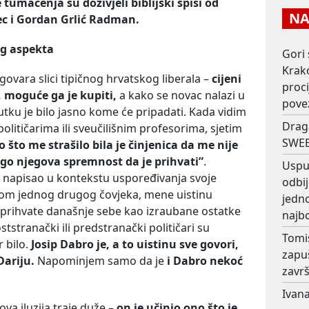
umačenja su doživjeli biblijski spisi od
NAJ
ec i Gordan Grlić Radman.
og aspekta
Gori 
Krako
govara slici tipičnog hrvatskog liberala –
cijeni
proc
, moguće ga je kupiti,
a kako se novac nalazi u
pove
tku je bilo jasno kome će pripadati. Kada vidim
Drag
 političarima ili sveučilišnim profesorima, sjetim
SWEE
 što me strašilo bila je činjenica da me nije
ego njegova spremnost da je prihvati”
.
Usput
 napisao u kontekstu uspoređivanja svoje
odbij
otom jednog drugog čovjeka, mene uistinu
jedno
 prihvate današnje sebe kao izraubane ostatke
najb
oststranački ili predstranački političari su
Tomi
r bilo.
Josip Dabro je, a to uistinu sve govori,
zapu
ariju.
Napominjem samo da je
i Dabro nekoć
završ
Ivana
ova iluzija traje duže –
on je učinio ono što je