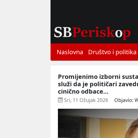
Naslovna
Društvo i politika
Promijenimo izborni sustav
služi da je političari zav
cinično odbace…
Sri, 11 Ožujak 2026
Objavio: 