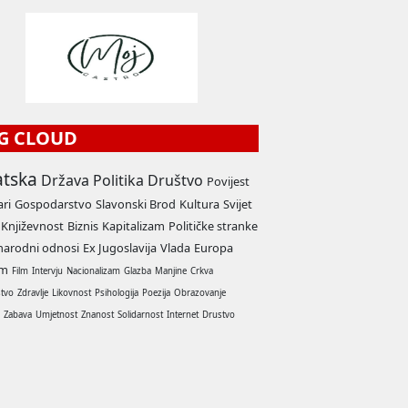
G CLOUD
atska
Država
Politika
Društvo
Povijest
ari
Gospodarstvo
Slavonski Brod
Kultura
Svijet
Književnost
Biznis
Kapitalizam
Političke stranke
arodni odnosi
Ex Jugoslavija
Vlada
Europa
am
Film
Intervju
Nacionalizam
Glazba
Manjine
Crkva
stvo
Zdravlje
Likovnost
Psihologija
Poezija
Obrazovanje
a
Zabava
Umjetnost
Znanost
Solidarnost
Internet
Drustvo