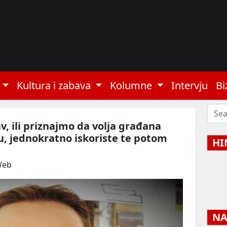
Kultura i zabava
Kolumne
Intervju
Bi
, ili priznajmo da volja građana
edu, jednokratno iskoriste te potom
HI
Web
NAJ