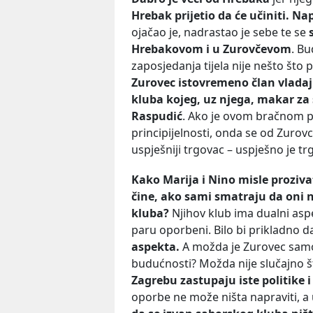
Hrebak prijetio da će učiniti.
Nap
ojačao je, nadrastao je sebe te se
s
Hrebakovom i u Zurovčevom
. Bu
zaposjedanja tijela nije nešto što 
Zurovec istovremeno član vladaj
kluba kojeg, uz njega, makar za 
Raspudić
. Ako je ovom bračnom pa
principijelnosti, onda se od Zurovc
uspješniji trgovac – uspješno je trg
Kako Marija i Nino misle proziva
čine, ako sami smatraju da oni n
kluba?
Njihov klub ima dualni asp
paru oporbeni. Bilo bi prikladno d
aspekta.
A možda je Zurovec samo 
budućnosti? Možda nije slučajno 
Zagrebu zastupaju iste politike 
oporbe ne može ništa napraviti, a