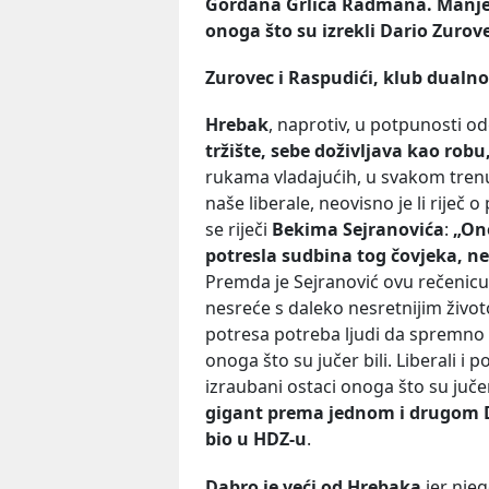
Gordana Grlića Radmana. Manje t
onoga što su izrekli Dario Zurov
Zurovec i Raspudići, klub dualn
Hrebak
, naprotiv, u potpunosti od
tržište, sebe doživljava kao robu
rukama vladajućih, u svakom trenu
naše liberale, neovisno je li riječ o
se riječi
Bekima Sejranovića
:
„Ono
potresla sudbina tog čovjeka, n
Premda je Sejranović ovu rečenicu
nesreće s daleko nesretnijim živ
potresa potreba ljudi da spremno
onoga što su jučer bili. Liberali i p
izraubani ostaci onoga što su juče
gigant prema jednom i drugom D
bio u HDZ-u
.
Dabro je veći od Hrebaka
jer njeg