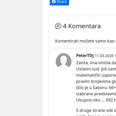
Share
4 Komentara
Komentirati možete samo kao pr
PeterTDj
11.03.2026 
Zaista, ima smisla 
Ustavni sud. Još sa
matematički uspored
pravim brojevima gl
(što je u
Saboru:
66+1
izabrane predstavni
Ukupno oko … 692 t
S druge strane vidi 