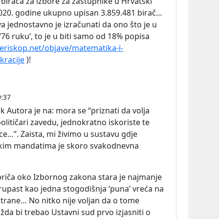
birača za izbore za zastupnike u Hrvatski
2020. godine ukupno upisan 3.859.481 birač…
va jednostavno je izračunati da ono što je u
76 ruku’, to je u biti samo od 18% popisa
periskop.net/objave/matematika-i-
racije
)!
9:37
k Autora je
na:
mora se “priznati da volja
olitičari zavedu, jednokratno iskoriste te
e…”. Zaista, mi živimo u sustavu gdje
čkim mandatima je skoro svakodnevna
 priča oko Izbornog zakona stara je najmanje
rupast kao jedna stogodišnja ‘puna’ vreća na
 strane… No nitko nije voljan da o tome
žda bi trebao Ustavni sud prvo izjasniti o