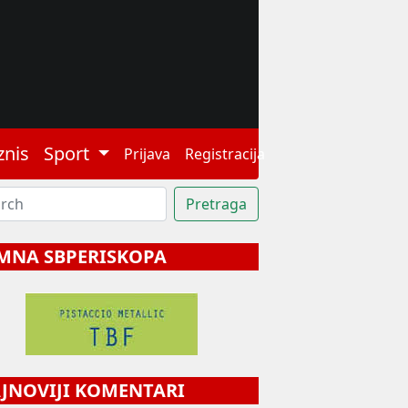
znis
Sport
Prijava
Registracija
MNA SBPERISKOPA
NOVIJI KOMENTARI