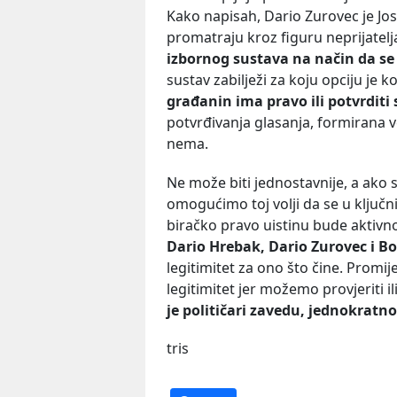
Kako napisah, Dario Zurovec je Josi
promatraju kroz figuru neprijatelj
izbornog sustava na način da se
sustav zabilježi za koju opciju je k
građanin ima pravo ili potvrditi 
potvrđivanja glasanja, formirana v
nema.
Ne može biti jednostavnije, a ako
omogućimo toj volji da se u ključ
biračko pravo uistinu bude aktivno
Dario Hrebak, Dario Zurovec i B
legitimitet za ono što čine. Promij
legitimitet jer možemo provjeriti 
je političari zavedu, jednokratno
tris