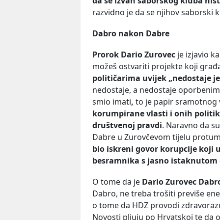
da se izvan saborskog kluba niš
razvidno je da se njihov saborski k
Dabro nakon Dabre
Prorok Dario Zurovec
je izjavio k
možeš ostvariti projekte koji gra
političarima uvijek „nedostaje j
nedostaje, a nedostaje oporbenim p
smio imati
,
to je papir sramotnog 
korumpirane vlasti i onih politik
društvenoj pravdi
. Naravno da su
Dabre u Zurovčevom tijelu protuma
bio iskreni govor korupcije koji 
besramnika s jasno istaknutom 
O tome da je
Dario Zurovec Dabr
Dabro, ne treba trošiti previše ene
o tome da HDZ provodi zdravorazu
Novosti pljuju po Hrvatskoj te da o