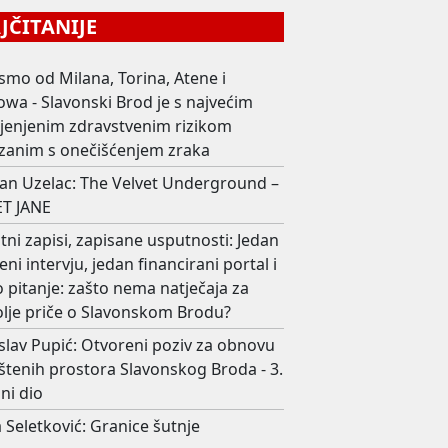
ČITANIJE
smo od Milana, Torina, Atene i
wa - Slavonski Brod je s najvećim
ijenjenim zdravstvenim rizikom
zanim s onečišćenjem zraka
an Uzelac: The Velvet Underground –
T JANE
ni zapisi, zapisane usputnosti: Jedan
eni intervju, jedan financirani portal i
 pitanje: zašto nema natječaja za
olje priče o Slavonskom Brodu?
slav Pupić: Otvoreni poziv za obnovu
štenih prostora Slavonskog Broda - 3.
ni dio
 Seletković: Granice šutnje