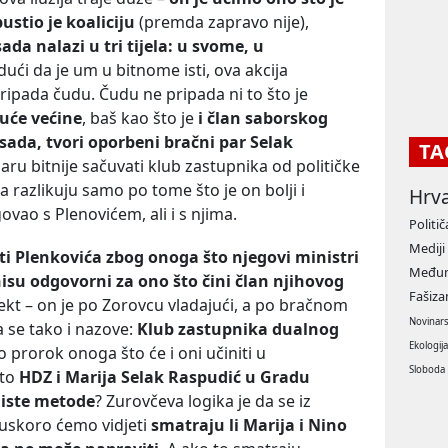
ustio je koaliciju
(premda zapravo nije),
ada nalazi u tri tijela: u svome, u
dući da je um u bitnome isti, ova akcija
pripada čudu. Čudu ne pripada ni to što je
uće većine
, baš kao što je
i član saborskog
sada, tvori oporbeni bračni par Selak
TA
ru bitnije sačuvati klub zastupnika od političke
a razlikuju samo po tome što je on bolji i
Hrv
ovao s Plenovićem, ali i s njima.
Politič
Mediji
ti Plenkovića zbog onoga što njegovi ministri
Međun
isu odgovorni za ono što čini član njihovog
Fašiz
ekt – on je po Zorovcu vladajući, a po bračnom
Novinar
a se tako i nazove:
Klub zastupnika dualnog
Ekologij
prorok onoga što će i oni učiniti u
Sloboda
što
HDZ i Marija Selak Raspudić u Gradu
i iste metode
? Zurovčeva logika je da se iz
 uskoro ćemo vidjeti
smatraju li Marija i Nino