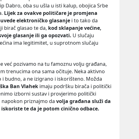
p Dabro, oba su ušla u isti kalup, obojica Srbe
a.
Lijek za ovakve političare je promjena
 uvede elektroničko glasanje
i to tako da
oji birač glasao te da,
kod sklapanje većine,
svoje glasanje ili ga opozvati.
U slučaju
ećina ima legitimitet, u suprotnom slučaju
 se već pozivamo na tu famoznu volju građana,
nim trenucima ona sama očituje. Neka aktivno
 i budno, a ne izigrano i iskorišteno. Možda
oška Ban Vlahek
imaju podršku birača i politički
enimo izborni sustav i provjerimo politički
ili napokon priznajmo da
volja građana služi da
 iskoriste te da je potom cinično odbace.