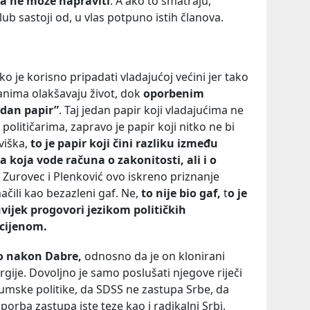
ta ne može napraviti
. A ako to smatraju,
lub sastoji od, u vlas potpuno istih članova.
ako je korisno pripadati vladajućoj većini jer tako
đanima olakšavaju život, dok
oporbenim
edan papir”
. Taj jedan papir koji vladajućima ne
olitičarima, zapravo je papir koji nitko ne bi
viška,
to je papir koji čini razliku između
a koja vode računa o zakonitosti, ali i o
 Zurovec i Plenković ovo iskreno priznanje
čili kao bezazleni gaf. Ne,
to nije bio gaf,
t
o je
uvijek progovori jezikom političkih
cijenom.
o nakon Dabre,
odnosno da je on klonirani
rgije. Dovoljno je samo poslušati njegove riječi
mske politike, da SDSS ne zastupa Srbe, da
porba zastupa iste teze kao i radikalni Srbi.