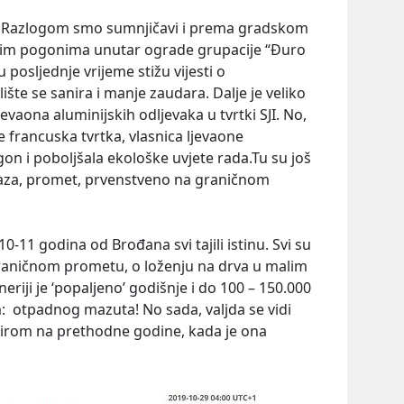
ač. Razlogom smo sumnjičavi i prema gradskom
ekim pogonima unutar ograde grupacije “Đuro
 posljednje vrijeme stižu vijesti o
šte se sanira i manje zaudara. Dalje je veliko
ljevaona aluminijskih odljevaka u tvrtki SJI. No,
e francuska tvrtka, vlasnica ljevaone
gon i poboljšala ekološke uvjete rada.Tu su još
baza, promet, prvenstveno na graničnom
 10-11 godina od Brođana svi tajili istinu. Svi su
graničnom prometu, o loženju na drva u malim
fineriji je ‘popaljeno’ godišnje i do 100 – 150.000
 otpadnog mazuta! No sada, valjda se vidi
bzirom na prethodne godine, kada je ona