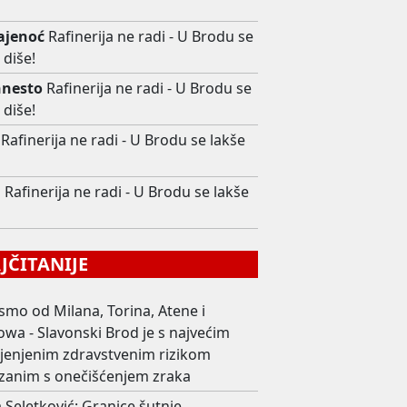
ajenoć
Rafinerija ne radi - U Brodu se
 diše!
hnesto
Rafinerija ne radi - U Brodu se
 diše!
Rafinerija ne radi - U Brodu se lakše
i
Rafinerija ne radi - U Brodu se lakše
ČITANIJE
smo od Milana, Torina, Atene i
wa - Slavonski Brod je s najvećim
ijenjenim zdravstvenim rizikom
zanim s onečišćenjem zraka
 Seletković: Granice šutnje