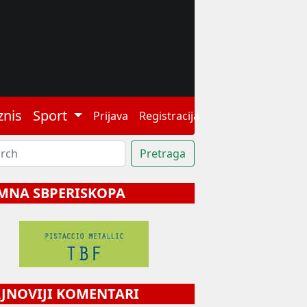
znis
Sport
Prijava
Registracija
MNA SBPERISKOPA
NOVIJI KOMENTARI