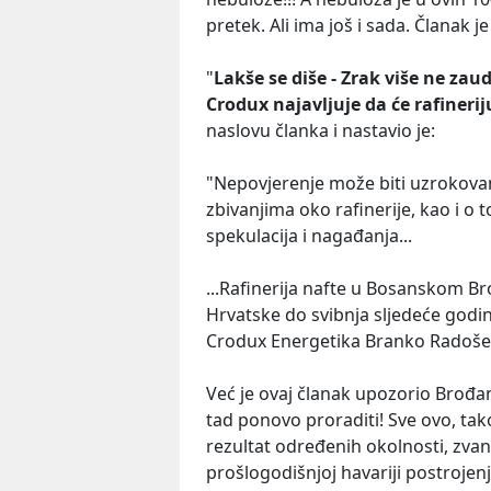
pretek. Ali ima još i sada. Članak j
"
Lakše se diše - Zrak više ne zaud
Crodux najavljuje da će rafineriju
naslovu članka i nastavio je:
"Nepovjerenje može biti uzrokovan
zbivanjima oko rafinerije, kao i o
spekulacija i nagađanja...
...Rafinerija nafte u Bosanskom Bro
Hrvatske do svibnja sljedeće godin
Crodux Energetika Branko Radoševi
Već je ovaj članak upozorio Brođane
tad ponovo proraditi! Sve ovo, tako 
rezultat određenih okolnosti, zvana
prošlogodišnjoj havariji postrojenj