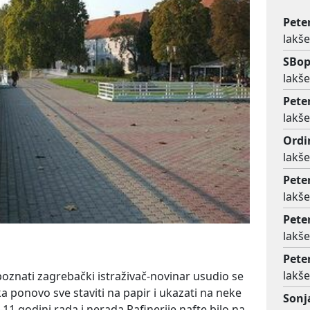
Pete
lakše
SBop
lakše
Pete
lakše
Ordi
lakše
Pete
lakše
Pete
lakše
Pete
lakše
poznati zagrebački istraživač-novinar usudio se
 ponovo sve staviti na papir i ukazati na neke
Sonj
-11 godini rada i nerada Rafinerije nafte bilo na