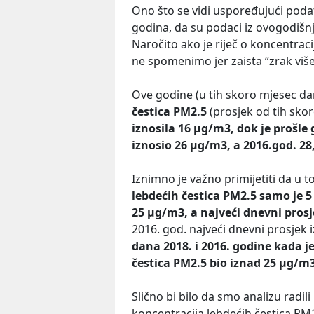
Ono što se vidi uspoređujući podat
godina, da su podaci iz ovogodišnj
Naročito ako je riječ o koncentrac
ne spomenimo jer zaista “zrak viš
Ove godine (u tih skoro mjesec d
čestica PM2.5
(prosjek od tih sko
iznosila 16 µg/m3, dok je prošle 
iznosio 26 µg/m3, a 2016.god. 2
Iznimno je važno primijetiti da u t
lebdećih čestica PM2.5 samo je 5 
25 µg/m3, a najveći dnevni prosj
2016. god. najveći dnevni prosjek
dana 2018. i 2016. godine kada j
čestica PM2.5 bio iznad 25 µg/m3
Slično bi bilo da smo analizu radil
koncentracija lebdećih čestica PM1