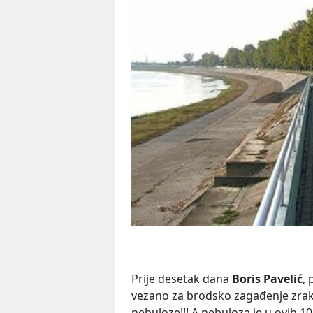
Prije desetak dana
Boris Pavelić
, 
vezano za brodsko zagađenje zraka
nebuloze!!! A nebuloza je u ovih 10