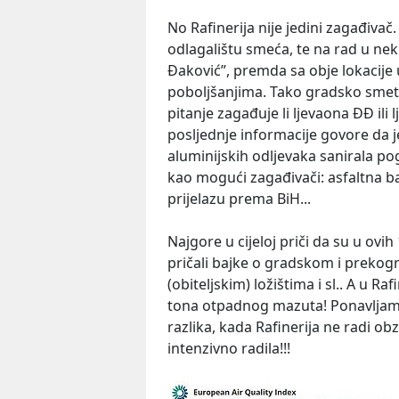
No Rafinerija nije jedini zagađiv
odlagalištu smeća, te na rad u n
Đaković”, premda sa obje lokacije u
poboljšanjima. Tako gradsko smetli
pitanje zagađuje li ljevaona ĐĐ ili 
posljednje informacije govore da j
aluminijskih odljevaka sanirala po
kao mogući zagađivači: asfaltna 
prijelazu prema BiH...
Najgore u cijeloj priči da su u ovih
pričali bajke o gradskom i preko
(obiteljskim) ložištima i sl.. A u Ra
tona otpadnog mazuta! Ponavljam:
razlika, kada Rafinerija ne radi o
intenzivno radila!!!