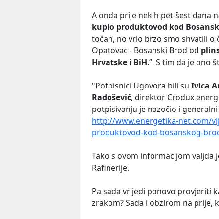
A onda prije nekih pet-šest dana na
kupio produktovod kod Bosans
točan, no vrlo brzo smo shvatili 
Opatovac - Bosanski Brod od
plin
Hrvatske i BiH
.”. S tim da je ono 
"Potpisnici Ugovora bili su
Ivica A
Radošević
, direktor Crodux energe
potpisivanju je nazočio i generalni
http://www.energetika-net.com/vi
produktovod-kod-bosanskog-bro
Tako s ovom informacijom valjda je
Rafinerije.
Pa sada vrijedi ponovo provjeriti 
zrakom? Sada i obzirom na prije, ka