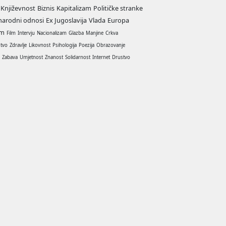
Književnost
Biznis
Kapitalizam
Političke stranke
arodni odnosi
Ex Jugoslavija
Vlada
Europa
am
Film
Intervju
Nacionalizam
Glazba
Manjine
Crkva
stvo
Zdravlje
Likovnost
Psihologija
Poezija
Obrazovanje
a
Zabava
Umjetnost
Znanost
Solidarnost
Internet
Drustvo