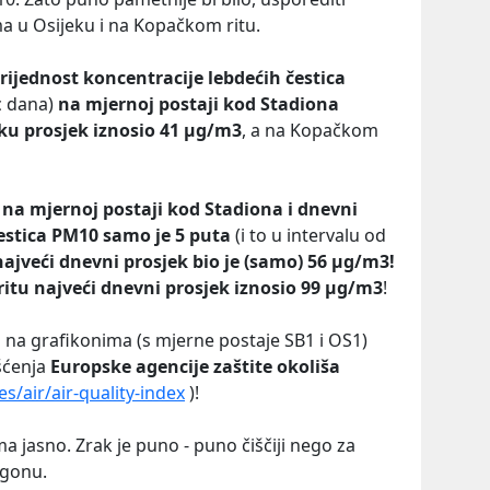
a u Osijeku i na Kopačkom ritu.
rijednost koncentracije lebdećih čestica
c dana)
na mjernoj postaji kod Stadiona
eku prosjek iznosio 41 µg/m3
, a na Kopačkom
na mjernoj postaji kod Stadiona i dnevni
estica PM10 samo je 5 puta
(i to u intervalu od
najveći dnevni prosjek bio je (samo) 56 µg/m3!
ritu najveći dnevni prosjek iznosio 99 µg/m3
!
no na grafikonima (s mjerne postaje SB1 i OS1)
išćenja
Europske agencije zaštite okoliša
/air/air-quality-index
)!
ma jasno. Zrak je puno - puno čiščiji nego za
ogonu.