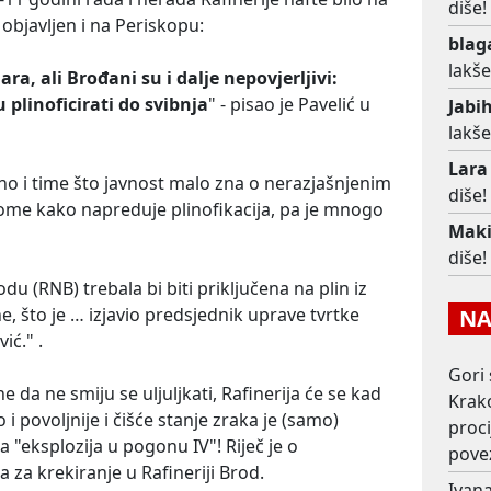
diše!
e objavljen i na Periskopu:
blag
lakše
ara, ali Brođani su i dalje nepovjerljivi:
 plinoficirati do svibnja
" - pisao je Pavelić u
Jabi
lakše
Lara
o i time što javnost malo zna o nerazjašnjenim
diše!
 tome kako napreduje plinofikacija, pa je mnogo
Mak
diše!
du (RNB) trebala bi biti priključena na plin iz
e, što je … izjavio predsjednik uprave tvrtke
NAJ
ć." .
Gori 
 da ne smiju se uljuljkati, Rafinerija će se kad
Krako
i povoljnije i čišće stanje zraka je (samo)
proc
 "eksplozija u pogonu IV"! Riječ je o
pove
a za krekiranje u Rafineriji Brod.
Ivana