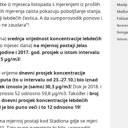
ke iz mjeseca listopada s mjerenjem iz prošlih
Mediji
ih mjerenja zaista pokazuju poboljšanje stanja.
Međun
iji lebdećih čestica. A da sumporovodik ponovo i
Fašiz
e ne zaudara”!
Novinar
Ekologij
ana)
srednja vrijednost koncentracije lebdećih
Sloboda
ro mjesec dana)
na mjernoj postaji Jelas
godine i 2017. god. prosjek u istom intervalu
8,5 µg/m3
!
o vrijeme
dnevni prosjek koncentracije
puta (to u intervalu od 23.-27.10.) bio iznad
ek iznosio je (samo) 30,3 µg/m3
! Dok je 2018. i
 iznosio 52 odnosno 59,8 µg/m3. Također i
broj
e dnevni prosjek koncentracije lebdećih
 je bio puno veći i to 12 odnosno 19
!
i na mjernoj postaji kod Stadiona gdje se mjeri
0. Zato puno pametnije bi bilo, usporediti