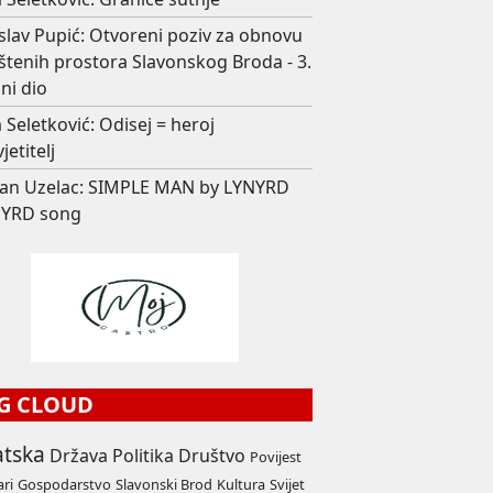
slav Pupić: Otvoreni poziv za obnovu
štenih prostora Slavonskog Broda - 3.
ni dio
 Seletković: Odisej = heroj
jetitelj
an Uzelac: SIMPLE MAN by LYNYRD
YRD song
G CLOUD
atska
Država
Politika
Društvo
Povijest
ari
Gospodarstvo
Slavonski Brod
Kultura
Svijet