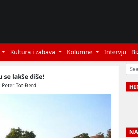
Kultura i zabava
Kolumne
Intervju
Bi
u se lakše diše!
: Peter Tot-Đerđ
HI
NAJ