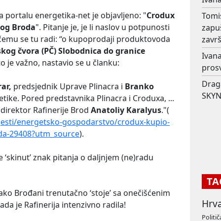
 portalu energetika-net je objavljeno: "
Crodux
Tomi
kog Broda
". Pitanje je, je li naslov u potpunosti
zapu
o čemu se tu radi: “o kupoprodaji produktovoda
završ
skog čvora (PČ) Slobodnica do granice
Ivana
što je važno, nastavio se u članku:
prosv
Drag
rar,
predsjednik Uprave Plinacra i
Branko
SKYN
tike. Pored predstavnika Plinacra i Croduxa, ...
 direktor Rafinerije Brod
Anatoliy Karalyus
."(
jesti/energetsko-gospodarstvo/crodux-kupio-
da-29408?utm_source
).
 ‘skinut’ znak pitanja o daljnjem (ne)radu
TA
kako Brođani trenutačno ‘stoje’ sa onečišćenim
Hrv
da je Rafinerija intenzivno radila!
Politič