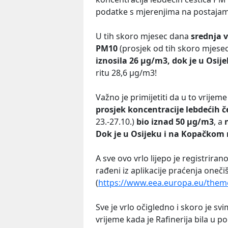
podatke s mjerenjima na postajam
U tih skoro mjesec dana
srednja v
PM10
(prosjek od tih skoro mjese
iznosila 26 µg/m3, dok je u Osij
ritu 28,6 µg/m3!
Važno je primijetiti da u to vrijeme
prosjek koncentracije lebdećih č
23.-27.10.)
bio iznad 50 µg/m3
, a
Dok je u Osijeku i na Kopačkom 
A sve ovo vrlo lijepo je registrira
rađeni iz aplikacije praćenja oneč
(
https://www.eea.europa.eu/themes
Sve je vrlo očigledno i skoro je svi
vrijeme kada je Rafinerija bila u p