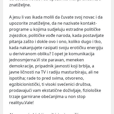
znatiželjne.
A jesu li vas ikada molili da čuvate svoj novac i da
upozorite znatiželjne, da ne nazivate kontakt-
programe u kojima sudjeluju estradne političke
zvjezdice, političke vođe naroda, kada postavljate
pitanja zašto i dokle ovo i ono, koliko dugo i tko,
kada nakanjujete rasipati svoju erotičku energiju
u deriviranom obliku? I opet je komunikacija
jednosmjerna.Vi ste paravan, meneken
demokracije, pripadnik javnosti koji brblja, a
javne ličnosti na TV i radiju masturbiraju, ali ne
ispotiha; rade to pred svima, otvoreno,
egzibicionistički, ti visoki svećenici društva,
prodavajući vam ekstatične doživljaje, fiziološke
trzaje garnirane obećanjima u non stop
realityu.Vale!