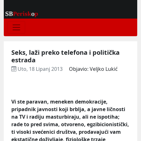
Seks, laži preko telefona i politička
estrada
Uto, 18 Lipanj 2013
Objavio: Veljko Lukić
Vi ste paravan, meneken demokracije,
pripadnik javnosti koji brblja, a javne ličnosti
na TV i radiju masturbiraju, ali ne ispotiha;
rade to pred svima, otvoreno, egzibicionistički,
ti visoki svećenici društva, prodavajući vam
ekstatične doživljaje, fiziološke trzaje