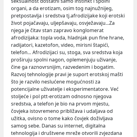
seksualnost dostatni samo instinkt i spolni
organi, a da erotizam, osim tog najnužnijeg,
pretpostavlja i sredstva tj.afrodizijake koji erotski
život pojačavaju, uljepšavaju, osvježavaju...Za
njega je čitav stan zapravo konglomerat
afrodizijaka: topla voda, hladnjak pun fine hrane,
radijatori, kazetofon, video, mirisni štapići,
telefon... Afrodizijaci su, stoga, sva sredstva koja
proširuju spolni nagon, oplemenjuju uživanje,
čine ga raznovrsnijim, razvedenim i bogatim.
Razvoj tehnologije pravi je suport erotskoj mašti
što je razvilo neslućene mogućnosti za
potencijalne uživatelje i eksperimentatore. Već
stoljeće i pol ptt-erotizam odnosno njegova
sredstva, a telefon je bio na prvom mjestu,
čovjeka istovremeno približava i udaljava od
užitka, ovisno o tome kako čovjek doživljava
samog sebe. Danas su internet, digitalna
tehnologija i društvene mreže otvorili zvjezdana