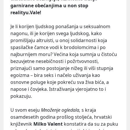
garnirane obećanjima u non stop
realityu.Vale!
Je li korijen ljudskog ponašanja u seksualnom
nagonu, ili je korijen svega ljudskog, kako
promišljaju altruisti, u onoj solidarnosti koja
spasilačke čamce vodi k brodolomcima i po
najburnijem moru? Većina koja sumnja u čistoću
bezuvjetne nesebičnosti i požrtvovnosti,
priznajući samo postojanje nižeg ili viši stupnja
egoizma – bira seks i načelo uživanja kao
osnovne poluge koje pokreću sva živa bića, a
napose i čovjeka. Istraživanja vjerojatno to i
pokazuju.
U svom eseju
Množenje ogledala,
s kraja
osamdesetih godina prošlog stoljeća, hrvatski
književnik
Milko Valent
konstatira da su za puku