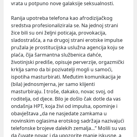
vrata u potpuno nove galaksije seksualnosti.
Ranija upotreba telefona kao afrodizijačkog
sredstva profesionalizirala se. Na jednoj strani
žice bili su oni željni poticaja, provokacija,
sladostrašća, a na drugoj strani erotske impulse
pružala je prostitucijska uslužna agencija koju se
plaća, čija šarmantna službenica dahće,
životinjski prediše, opisuje perverzije, orgazmički
krklja samo da bi pozivatelji mogli u samoći,
ispotiha masturbirati. Međutim komunikacija je
(bila) jednosmjerna, jer samo klijenti
masturbiraju. I troše, dakako, novac svoj, od
roditelja, od djece. Bilo je došlo čak dotle da vas
ondašnja HPT, koja živi od impulsa, opominje i
obavještava „da ne nasjedate zamkama u
novinskim oglasima erotskog sadržaja nazivajući
telefonske brojeve dalekih zemalja...” Molili su vas
da čuvate novac i da upozorite manje iskusne, a