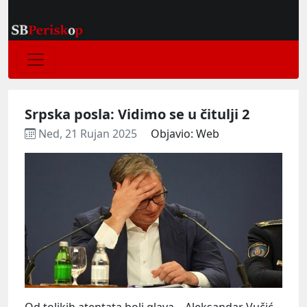
Srpska posla: Vidimo se u čitulji 2
Ned, 21 Rujan 2025
Objavio: Web
Od tolikih atentata boli glava – Aleksandar Vučić