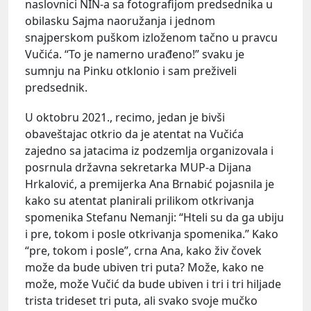
naslovnici NIN-a sa fotografijom predsednika u
obilasku Sajma naoružanja i jednom
snajperskom puškom izloženom tačno u pravcu
Vučića. “To je namerno urađeno!” svaku je
sumnju na Pinku otklonio i sam preživeli
predsednik.
U oktobru 2021., recimo, jedan je bivši
obaveštajac otkrio da je atentat na Vučića
zajedno sa jatacima iz podzemlja organizovala i
posrnula državna sekretarka MUP-a Dijana
Hrkalović, a premijerka Ana Brnabić pojasnila je
kako su atentat planirali prilikom otkrivanja
spomenika Stefanu Nemanji: “Hteli su da ga ubiju
i pre, tokom i posle otkrivanja spomenika.” Kako
“pre, tokom i posle”, crna Ana, kako živ čovek
može da bude ubiven tri puta? Može, kako ne
može, može Vučić da bude ubiven i tri i tri hiljade
trista trideset tri puta, ali svako svoje mučko