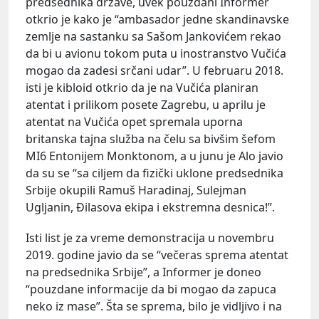
predsednika države, uvek pouzdani Informer
otkrio je kako je “ambasador jedne skandinavske
zemlje na sastanku sa Sašom Jankovićem rekao
da bi u avionu tokom puta u inostranstvo Vučića
mogao da zadesi srčani udar”. U februaru 2018.
isti je kibloid otkrio da je na Vučića planiran
atentat i prilikom posete Zagrebu, u aprilu je
atentat na Vučića opet spremala uporna
britanska tajna služba na čelu sa bivšim šefom
MI6 Entonijem Monktonom, a u junu je Alo javio
da su se “sa ciljem da fizički uklone predsednika
Srbije okupili Ramuš Haradinaj, Sulejman
Ugljanin, Đilasova ekipa i ekstremna desnica!”.
Isti list je za vreme demonstracija u novembru
2019. godine javio da se “večeras sprema atentat
na predsednika Srbije”, a Informer je doneo
“pouzdane informacije da bi mogao da zapuca
neko iz mase”. Šta se sprema, bilo je vidljivo i na