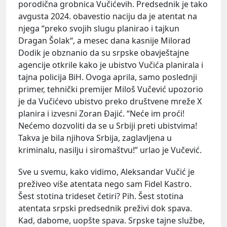
porodična grobnica Vučićevih. Predsednik je tako
avgusta 2024. obavestio naciju da je atentat na
njega “preko svojih slugu planirao i tajkun
Dragan Šolak“, a mesec dana kasnije Milorad
Dodik je obznanio da su srpske obavještajne
agencije otkrile kako je ubistvo Vučića planirala i
tajna policija BiH. Ovoga aprila, samo poslednji
primer, tehnički premijer Miloš Vučević upozorio
je da Vučićevo ubistvo preko društvene mreže X
planira i izvesni Zoran Đajić. “Neće im proći!
Nećemo dozvoliti da se u Srbiji preti ubistvima!
Takva je bila njihova Srbija, zaglavljena u
kriminalu, nasilju i siromaštvu!” urlao je Vučević.
Sve u svemu, kako vidimo, Aleksandar Vučić je
preživeo više atentata nego sam Fidel Kastro.
Šest stotina trideset četiri? Pih. Šest stotina
atentata srpski predsednik preživi dok spava.
Kad, dabome, uopšte spava. Srpske tajne službe,