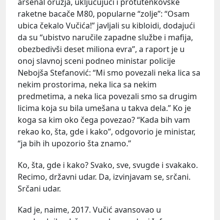
arsenal oružja, uključujući i protutenkovske
raketne bacače M80, popularne “zolje”: “Osam
ubica čekalo Vučića!” javljali su kibloidi, dodajući
da su “ubistvo naručile zapadne službe i mafija,
obezbedivši deset miliona evra”, a raport je u
onoj slavnoj sceni podneo ministar policije
Nebojša Stefanović: “Mi smo povezali neka lica sa
nekim prostorima, neka lica sa nekim
predmetima, a neka lica povezali smo sa drugim
licima koja su bila umešana u takva dela.” Ko je
koga sa kim oko čega povezao? “Kada bih vam
rekao ko, šta, gde i kako”, odgovorio je ministar,
“ja bih ih upozorio šta znamo.”
Ko, šta, gde i kako? Svako, sve, svugde i svakako.
Recimo, državni udar. Da, izvinjavam se, srčani.
Srčani udar.
Kad je, naime, 2017. Vučić avansovao u