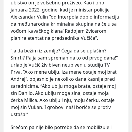
ubistvo on je volšebno preživeo. Kao i ono
januara 2022. godine, kad je ministar policije
Aleksandar Vulin “od Interpola dobio informaciju
da međunarodna kriminalna skupina na čelu sa
vođom ‘kavačkog klana’ Radojem Zvicerom
planira atentat na predsednika Vučića“.
“Ja da bežim iz zemlje? Čega da se uplašim?
Smrti? Pa ja sam spreman na to od prvog dana!”
urlao je Vučić živ biven neubiven u studiju TV
Prva. “Ako mene ubiju, iza mene ostaje moj brat
Andrej“, objasnio je nekoliko dana kasnije pred
saradnicima. “Ako ubiju moga brata, ostaje moj
sin Danilo. Ako ubiju moga sina, ostaje moja
ćerka Milica. Ako ubiju i nju, moju ćerku, ostaje
moj sin Vukan. I grobovi naši boriće se protiv
ustaša!”
Srećom pa nije bilo potrebe da se mobilizuje i