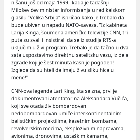
nišanu još od maja 1999., kada je tadašnji
Miloševićev ministar informisanja u radikalskom
glasilu “Velika Srbija” ispričao kako je trebalo da
bude ubiven u napadu NATO-saveza. “Iz kabineta
Larija Kinga, šoumena američke televizije CNN, tri
puta su zvali i insistirali da se iz studija RTS-a
uključim u živi program. Trebalo je da tačno u dva
sata uspostavimo direktnu satelitsku vezu, iz dela
zgrade koji je šest minuta kasnije pogođen!
Izgleda da su hteli da imaju živu sliku hica u
mene!”
CNN-ova legenda Lari King, šta se zna, prvi je
dokumentovani atentator na Aleksandara Vučića,
koji sve otada živ bombardovan
nedobombardovan umiče interkontinentalnim
balističkim projektilima, kasetnim bombama,
revolverskim mecima, eksplozivnim napravama,
avionima, dronovima, ustaškim kamama,