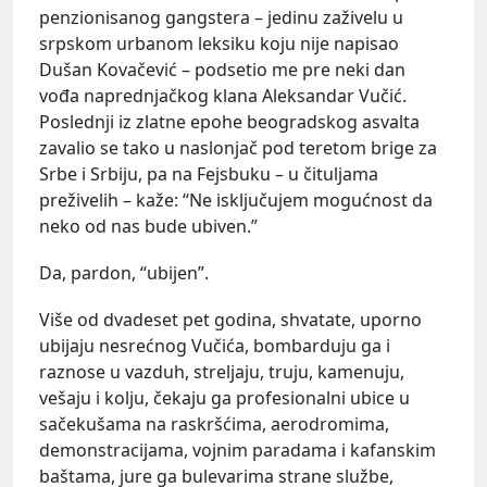
penzionisanog gangstera – jedinu zaživelu u
srpskom urbanom leksiku koju nije napisao
Dušan Kovačević – podsetio me pre neki dan
vođa naprednjačkog klana Aleksandar Vučić.
Poslednji iz zlatne epohe beogradskog asvalta
zavalio se tako u naslonjač pod teretom brige za
Srbe i Srbiju, pa na Fejsbuku – u čituljama
preživelih – kaže: “Ne isključujem mogućnost da
neko od nas bude ubiven.”
Da, pardon, “ubijen”.
Više od dvadeset pet godina, shvatate, uporno
ubijaju nesrećnog Vučića, bombarduju ga i
raznose u vazduh, streljaju, truju, kamenuju,
vešaju i kolju, čekaju ga profesionalni ubice u
sačekušama na raskršćima, aerodromima,
demonstracijama, vojnim paradama i kafanskim
baštama, jure ga bulevarima strane službe,