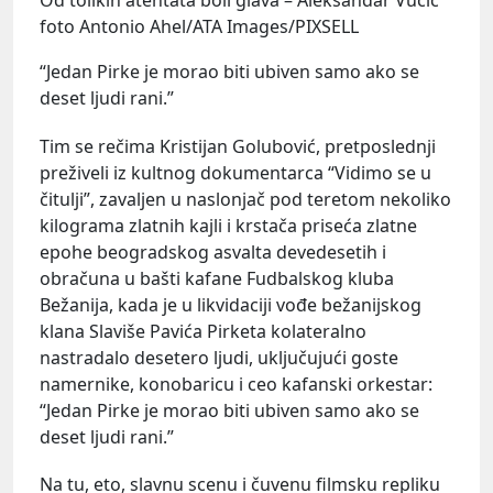
foto Antonio Ahel/ATA Images/PIXSELL
“Jedan Pirke je morao biti ubiven samo ako se
deset ljudi rani.”
Tim se rečima Kristijan Golubović, pretposlednji
preživeli iz kultnog dokumentarca “Vidimo se u
čitulji”, zavaljen u naslonjač pod teretom nekoliko
kilograma zlatnih kajli i krstača priseća zlatne
epohe beogradskog asvalta devedesetih i
obračuna u bašti kafane Fudbalskog kluba
Bežanija, kada je u likvidaciji vođe bežanijskog
klana Slaviše Pavića Pirketa kolateralno
nastradalo desetero ljudi, uključujući goste
namernike, konobaricu i ceo kafanski orkestar:
“Jedan Pirke je morao biti ubiven samo ako se
deset ljudi rani.”
Na tu, eto, slavnu scenu i čuvenu filmsku repliku