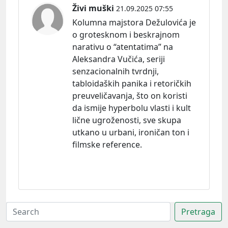
Živi muški
21.09.2025 07:55
Kolumna majstora Dežulovića je
o grotesknom i beskrajnom
narativu o “atentatima” na
Aleksandra Vučića, seriji
senzacionalnih tvrdnji,
tabloidaških panika i retoričkih
preuveličavanja, što on koristi
da ismije hyperbolu vlasti i kult
lične ugroženosti, sve skupa
utkano u urbani, ironičan ton i
filmske reference.