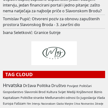
intervju, jedan financirani portal i jedno pitanje: zašto
nema natječaja za najbolje priče o Slavonskom Brodu?
Tomislav Pupić: Otvoreni poziv za obnovu zapuštenih
prostora Slavonskog Broda - 3. završni dio
Ivana Seletković: Granice šutnje
TAG CLOUD
Hrvatska
Država
Politika
Društvo
Povijest
Političari
Gospodarstvo
Slavonski Brod
Kultura
Svijet
Mediji
Književnost
Biznis
Kapitalizam
Političke stranke
Međunarodni odnosi
Ex Jugoslavija
Vlada
Europa
Fašizam
Film
Intervju
Nacionalizam
Glazba
Manjine
Crkva
Novinarstvo
Zdravlje