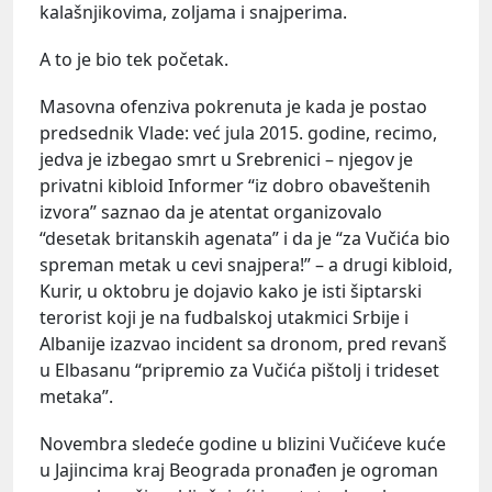
kalašnjikovima, zoljama i snajperima.
A to je bio tek početak.
Masovna ofenziva pokrenuta je kada je postao
predsednik Vlade: već jula 2015. godine, recimo,
jedva je izbegao smrt u Srebrenici – njegov je
privatni kibloid Informer “iz dobro obaveštenih
izvora” saznao da je atentat organizovalo
“desetak britanskih agenata” i da je “za Vučića bio
spreman metak u cevi snajpera!” – a drugi kibloid,
Kurir, u oktobru je dojavio kako je isti šiptarski
terorist koji je na fudbalskoj utakmici Srbije i
Albanije izazvao incident sa dronom, pred revanš
u Elbasanu “pripremio za Vučića pištolj i trideset
metaka”.
Novembra sledeće godine u blizini Vučićeve kuće
u Jajincima kraj Beograda pronađen je ogroman