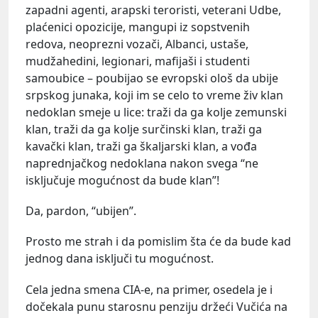
zapadni agenti, arapski teroristi, veterani Udbe,
plaćenici opozicije, mangupi iz sopstvenih
redova, neoprezni vozači, Albanci, ustaše,
mudžahedini, legionari, mafijaši i studenti
samoubice – poubijao se evropski ološ da ubije
srpskog junaka, koji im se celo to vreme živ klan
nedoklan smeje u lice: traži da ga kolje zemunski
klan, traži da ga kolje surčinski klan, traži ga
kavački klan, traži ga škaljarski klan, a vođa
naprednjačkog nedoklana nakon svega “ne
isključuje mogućnost da bude klan”!
Da, pardon, “ubijen”.
Prosto me strah i da pomislim šta će da bude kad
jednog dana isključi tu mogućnost.
Cela jedna smena CIA-e, na primer, osedela je i
dočekala punu starosnu penziju držeći Vučića na