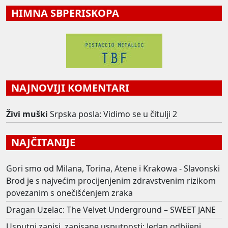
HIMNA SBPERISKOPA
NAJNOVIJI KOMENTARI
Živi muški
Srpska posla: Vidimo se u čitulji 2
NAJČITANIJE
Gori smo od Milana, Torina, Atene i Krakowa - Slavonski
Brod je s najvećim procijenjenim zdravstvenim rizikom
povezanim s onečišćenjem zraka
Dragan Uzelac: The Velvet Underground – SWEET JANE
Usputni zapisi, zapisane usputnosti: Jedan odbijeni