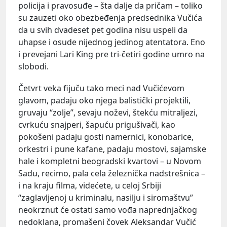
policija i pravosuđe – šta dalje da pričam – toliko
su zauzeti oko obezbeđenja predsednika Vučića
da u svih dvadeset pet godina nisu uspeli da
uhapse i osude nijednog jedinog atentatora. Eno
i prevejani Lari King pre tri-četiri godine umro na
slobodi.
Četvrt veka fijuču tako meci nad Vučićevom
glavom, padaju oko njega balistički projektili,
gruvaju “zolje”, sevaju noževi, štekću mitraljezi,
cvrkuću snajperi, šapuću prigušivači, kao
pokošeni padaju gosti namernici, konobarice,
orkestri i pune kafane, padaju mostovi, sajamske
hale i kompletni beogradski kvartovi – u Novom
Sadu, recimo, pala cela železnička nadstrešnica –
i na kraju filma, videćete, u celoj Srbiji
“zaglavljenoj u kriminalu, nasilju i siromaštvu”
neokrznut će ostati samo vođa naprednjačkog
nedoklana, promašeni čovek Aleksandar Vučić