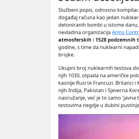
Službeni popis, odnosno kompilaci
događaj računa kao jedan nuklearni t
detoniranih bombi u istome danu,
nevladina organizacija
Arms Contro
atmosferskih
i
1528 podzemnih 
godine, s time da nuklearni napad
brojke.
Ukupni broj nuklearnih testova do 
njih 1030, otpada na američke pokus
kasnije Rusi te Francuzi. Britanci i
njih Indija, Pakistan i Sjeverna K
naoružanje, već je to samo 'javna t
testovima negdje u dubini pustinj