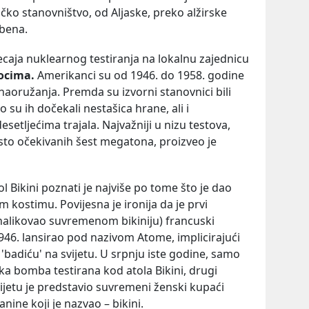
ko stanovništvo, od Aljaske, preko alžirske
ebena.
jecaja nuklearnog testiranja na lokalnu zajednicu
ocima.
Amerikanci su od 1946. do 1958. godine
aoružanja. Premda su izvorni stanovnici bili
su ih dočekali nestašica hrane, ali i
esetljećima trajala. Najvažniji u nizu testova,
esto očekivanih šest megatona, proizveo je
Bikini poznati je najviše po tome što je dao
ostimu. Povijesna je ironija da je prvi
e nalikovao suvremenom bikiniju) francuski
946. lansirao pod nazivom Atome, implicirajući
adiću' na svijetu. U srpnju iste godine, samo
ka bomba testirana kod atola Bikini, drugi
ijetu je predstavio suvremeni ženski kupaći
nine koji je nazvao – bikini.