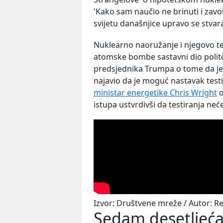
'Kako sam naučio ne brinuti i zav
svijetu današnjice upravo se stvara
Nuklearno naoružanje i njegovo t
atomske bombe sastavni dio politol
predsjednika Trumpa o tome da je
najavio da je moguć nastavak test
ministar energetike Chris Wright
o
istupa ustvrdivši da testiranja neće
Izvor: Društvene mreže / Autor: R
Sedam desetljeća 