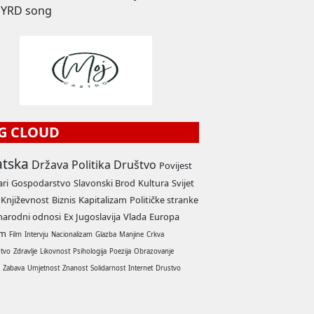
YRD song
G CLOUD
atska
Država
Politika
Društvo
Povijest
ari
Gospodarstvo
Slavonski Brod
Kultura
Svijet
Književnost
Biznis
Kapitalizam
Političke stranke
arodni odnosi
Ex Jugoslavija
Vlada
Europa
am
Film
Intervju
Nacionalizam
Glazba
Manjine
Crkva
stvo
Zdravlje
Likovnost
Psihologija
Poezija
Obrazovanje
a
Zabava
Umjetnost
Znanost
Solidarnost
Internet
Drustvo