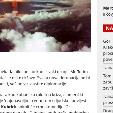
Mart
li čo
NAJ
Gori 
Krako
proc
pove
Ivana
 nekada bilo 'posao kao i svaki drugi'. Međutim
Tomi
utacije neke države. Svaka nova detonacija ne bi
zapu
sti, već poraz vlastite diplomacije
završ
ata kao kubanska raketna kriza, a američki
Ivana
e 'najopasnijim trenutkom u ljudskoj povijesti'.
prosv
 Kubrick
snimit će crnu komediju 'Dr.
Drag
earnom napadu. Film nosi podugački podnaslov