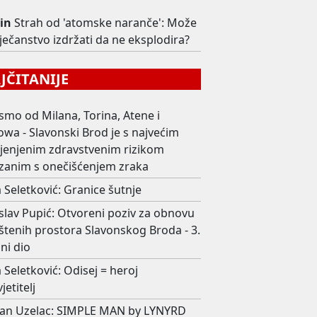
in
Strah od 'atomske naranče': Može
vječanstvo izdržati da ne eksplodira?
ČITANIJE
smo od Milana, Torina, Atene i
wa - Slavonski Brod je s najvećim
ijenjenim zdravstvenim rizikom
zanim s onečišćenjem zraka
 Seletković: Granice šutnje
slav Pupić: Otvoreni poziv za obnovu
štenih prostora Slavonskog Broda - 3.
ni dio
 Seletković: Odisej = heroj
jetitelj
an Uzelac: SIMPLE MAN by LYNYRD