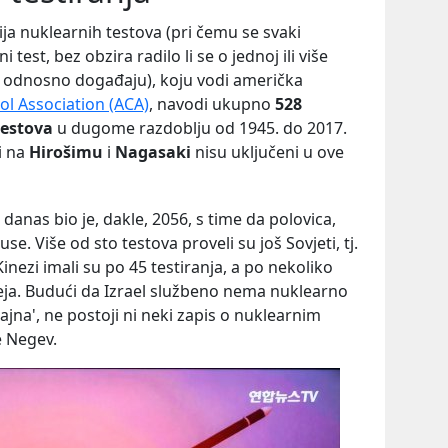
ja nuklearnih testova (pri čemu se svaki
est, bez obzira radilo li se o jednoj ili više
 odnosno događaju), koju vodi američka
l Association (ACA)
, navodi ukupno
528
testova
u dugome razdoblju od 1945. do 2017.
i na
Hirošimu
i
Nagasaki
nisu uključeni u ove
danas bio je, dakle, 2056, s time da polovica,
e. Više od sto testova proveli su još Sovjeti, tj.
 Kinezi imali su po 45 testiranja, a po nekoliko
oreja. Budući da Izrael službeno nema nuklearno
ajna', ne postoji ni neki zapis o nuklearnim
e Negev.