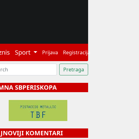
znis
Sport
Prijava
Registracija
MNA SBPERISKOPA
NOVIJI KOMENTARI