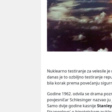
Nuklearno testiranje za velesile je
danas je to ozbiljno testiranje rep
bila korak prema povećanju sigurno
Godine 1962. odvila se drama pozn
povjesničar Schlesinger nazvao ju j
Samo dvije godine kasnije
Stanley
Strangelove' o hipotetskom nukl