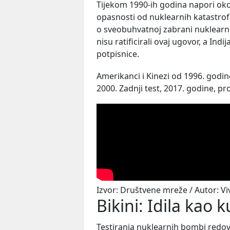
Tijekom 1990-ih godina napori ok
opasnosti od nuklearnih katastro
o sveobuhvatnoj zabrani nuklearni
nisu ratificirali ovaj ugovor, a Indi
potpisnice.
Amerikanci i Kinezi od 1996. godin
2000. Zadnji test, 2017. godine, pr
Izvor: Društvene mreže / Autor: Vi
Bikini: Idila kao k
Testiranja nuklearnih bombi redo