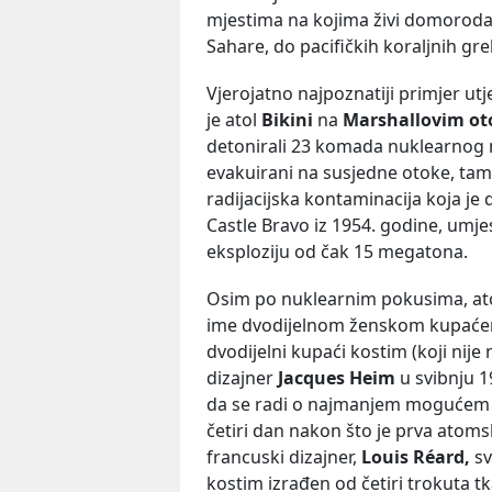
mjestima na kojima živi domorodač
Sahare, do pacifičkih koraljnih gr
Vjerojatno najpoznatiji primjer ut
je atol
Bikini
na
Marshallovim ot
detonirali 23 komada nuklearnog n
evakuirani na susjedne otoke, tamo 
radijacijska kontaminacija koja je d
Castle Bravo iz 1954. godine, umj
eksploziju od čak 15 megatona.
Osim po nuklearnim pokusima, atol 
ime dvodijelnom ženskom kupaćem k
dvodijelni kupaći kostim (koji nij
dizajner
Jacques Heim
u svibnju 1
da se radi o najmanjem mogućem 'b
četiri dan nakon što je prva atoms
francuski dizajner,
Louis Réard,
sv
kostim izrađen od četiri trokuta tka