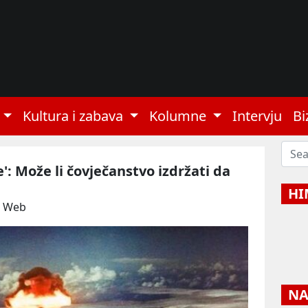
Kultura i zabava
Kolumne
Intervju
Bi
: Može li čovječanstvo izdržati da
HI
: Web
NAJ