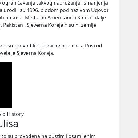
o ograničavanja takvog naoružanja i smanjenja
fa urodili su 1996. plodom pod nazivom Ugovor
h pokusa. Međutim Amerikanci i Kinezi i dalje
ja, Pakistan i Sjeverna Koreja nisu ni zemlje
e nisu provodili nuklearne pokuse, a Rusi od
ovela je Sjeverna Koreja.
vid History
ulisa
vito su provođena na pustim i osamljenim