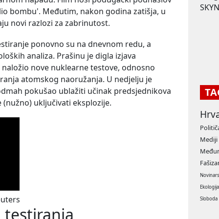
SKYN
olio bombu'. Međutim, nakon godina zatišja, u
ju novi razlozi za zabrinutost.
estiranje ponovno su na dnevnom redu, a
oških analiza. Prašinu je digla izjava
 naložio nove nuklearne testove, odnosno
iranja atomskog naoružanja. U nedjelju je
TA
dmah pokušao ublažiti učinak predsjednikova
 (nužno) uključivati eksplozije.
Hrv
Politič
Mediji
Međun
Fašiz
Novinar
Ekologij
euters
Sloboda
testiranja