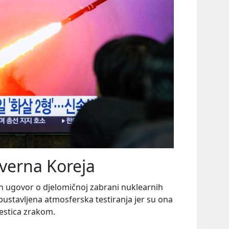
everna Koreja
n ugovor o djelomičnoj zabrani nuklearnih
ustavljena atmosferska testiranja jer su ona
čestica zrakom.