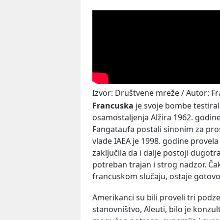
Izvor: Društvene mreže / Autor: F
Francuska
je svoje bombe testiral
osamostaljenja Alžira 1962. godine,
Fangataufa postali sinonim za pro
vlade IAEA je 1998. godine provel
zaključila da i dalje postoji dugotr
potreban trajan i strog nadzor. Ča
francuskom slučaju, ostaje gotovo 
Amerikanci su bili proveli tri podz
stanovništvo, Aleuti, bilo je konzul