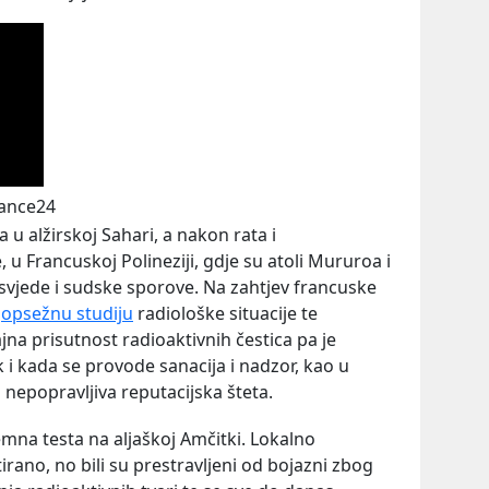
rance24
a u alžirskoj Sahari, a nakon rata i
 u Francuskoj Polineziji, gdje su atoli Mururoa i
svjede i sudske sporove. Na zahtjev francuske
a
opsežnu studiju
radiološke situacije te
ajna prisutnost radioaktivnih čestica pa je
k i kada se provode sanacija i nadzor, kao u
nepopravljiva reputacijska šteta.
emna testa na aljaškoj Amčitki. Lokalno
tirano, no bili su prestravljeni od bojazni zbog