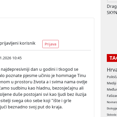
Drag
SKYN
ijavljeni korisnik
Prijava
TA
1.2026 10:45
Hrv
e najdepresivniji dan u godini i tkogod se
malo poznate pjesme učinio je hommage Tinu
Politič
jenom u prostoru života a i svima nama ovdje
Mediji
ećamo sudbinu kao hladnu, bezosjećajnu ali
Međun
ljene duše postojani svi kao ljudi bez iluzija
Fašiz
telji svega oko sebe koji "ište i grle
Novinar
jući beznadno svoj put do kraja.
Ekologij
Sloboda