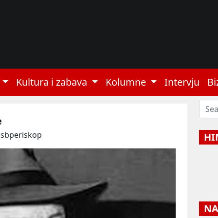
Kultura i zabava
Kolumne
Intervju
Bi
e
 sbperiskop
HI
NAJ