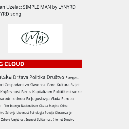
an Uzelac: SIMPLE MAN by LYNYRD
YRD song
G CLOUD
atska
Država
Politika
Društvo
Povijest
ari
Gospodarstvo
Slavonski Brod
Kultura
Svijet
Književnost
Biznis
Kapitalizam
Političke stranke
arodni odnosi
Ex Jugoslavija
Vlada
Europa
am
Film
Intervju
Nacionalizam
Glazba
Manjine
Crkva
stvo
Zdravlje
Likovnost
Psihologija
Poezija
Obrazovanje
a
Zabava
Umjetnost
Znanost
Solidarnost
Internet
Drustvo