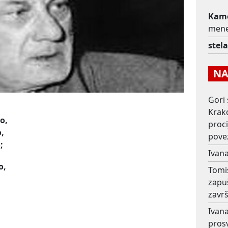
Kame
men
stel
NAJ
Gori 
Krako
o,
proc
,
pove
;
Ivana
o,
Tomi
zapu
završ
Ivana
prosv