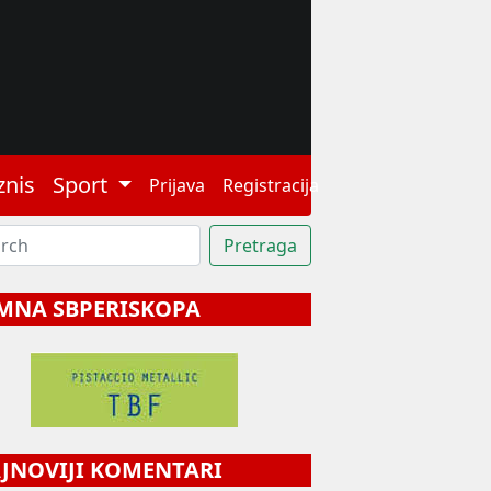
znis
Sport
Prijava
Registracija
MNA SBPERISKOPA
NOVIJI KOMENTARI