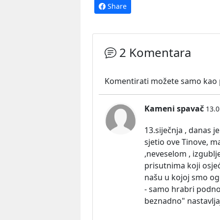
Share
2 Komentara
Komentirati možete samo kao pr
Kameni spavač
13.0
13.siječnja , danas j
sjetio ove Tinove, 
,neveselom , izgubl
prisutnima koji osj
našu u kojoj smo ogo
- samo hrabri podnosi
beznadno" nastavlja