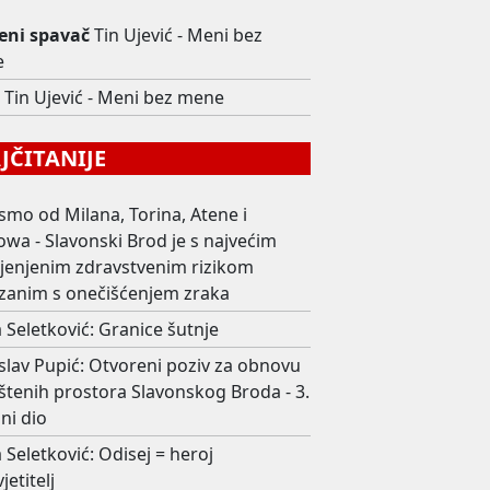
ni spavač
Tin Ujević - Meni bez
e
a
Tin Ujević - Meni bez mene
ČITANIJE
smo od Milana, Torina, Atene i
wa - Slavonski Brod je s najvećim
ijenjenim zdravstvenim rizikom
zanim s onečišćenjem zraka
 Seletković: Granice šutnje
slav Pupić: Otvoreni poziv za obnovu
štenih prostora Slavonskog Broda - 3.
ni dio
 Seletković: Odisej = heroj
jetitelj