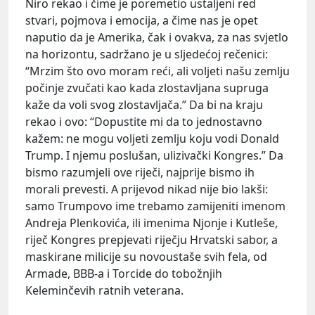
Niro rekao i čime je poremetio ustaljeni red
stvari, pojmova i emocija, a čime nas je opet
naputio da je Amerika, čak i ovakva, za nas svjetlo
na horizontu, sadržano je u sljedećoj rečenici:
“Mrzim što ovo moram reći, ali voljeti našu zemlju
počinje zvučati kao kada zlostavljana supruga
kaže da voli svog zlostavljača.” Da bi na kraju
rekao i ovo: “Dopustite mi da to jednostavno
kažem: ne mogu voljeti zemlju koju vodi Donald
Trump. I njemu poslušan, ulizivački Kongres.” Da
bismo razumjeli ove riječi, najprije bismo ih
morali prevesti. A prijevod nikad nije bio lakši:
samo Trumpovo ime trebamo zamijeniti imenom
Andreja Plenkovića, ili imenima Njonje i Kutleše,
riječ Kongres prepjevati riječju Hrvatski sabor, a
maskirane milicije su novoustaše svih fela, od
Armade, BBB-a i Torcide do tobožnjih
Keleminčevih ratnih veterana.