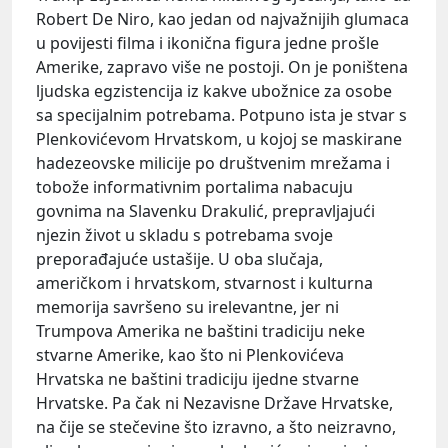
Robert De Niro, kao jedan od najvažnijih glumaca
u povijesti filma i ikonična figura jedne prošle
Amerike, zapravo više ne postoji. On je poništena
ljudska egzistencija iz kakve ubožnice za osobe
sa specijalnim potrebama. Potpuno ista je stvar s
Plenkovićevom Hrvatskom, u kojoj se maskirane
hadezeovske milicije po društvenim mrežama i
tobože informativnim portalima nabacuju
govnima na Slavenku Drakulić, prepravljajući
njezin život u skladu s potrebama svoje
preporađajuće ustašije. U oba slučaja,
američkom i hrvatskom, stvarnost i kulturna
memorija savršeno su irelevantne, jer ni
Trumpova Amerika ne baštini tradiciju neke
stvarne Amerike, kao što ni Plenkovićeva
Hrvatska ne baštini tradiciju ijedne stvarne
Hrvatske. Pa čak ni Nezavisne Države Hrvatske,
na čije se stečevine što izravno, a što neizravno,