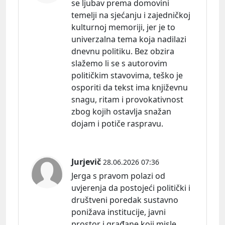
se ljubav prema domovini
temelji na sjećanju i zajedničkoj
kulturnoj memoriji, jer je to
univerzalna tema koja nadilazi
dnevnu politiku. Bez obzira
slažemo li se s autorovim
političkim stavovima, teško je
osporiti da tekst ima književnu
snagu, ritam i provokativnost
zbog kojih ostavlja snažan
dojam i potiče raspravu.
Jurjevič
28.06.2026 07:36
Jerga s pravom polazi od
uvjerenja da postojeći politički i
društveni poredak sustavno
ponižava institucije, javni
prostor i građane koji misle