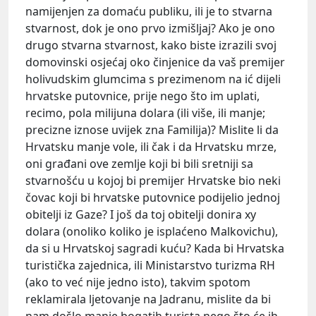
namijenjen za domaću publiku, ili je to stvarna
stvarnost, dok je ono prvo izmišljaj? Ako je ono
drugo stvarna stvarnost, kako biste izrazili svoj
domovinski osjećaj oko činjenice da vaš premijer
holivudskim glumcima s prezimenom na ić dijeli
hrvatske putovnice, prije nego što im uplati,
recimo, pola milijuna dolara (ili više, ili manje;
precizne iznose uvijek zna Familija)? Mislite li da
Hrvatsku manje vole, ili čak i da Hrvatsku mrze,
oni građani ove zemlje koji bi bili sretniji sa
stvarnošću u kojoj bi premijer Hrvatske bio neki
čovac koji bi hrvatske putovnice podijelio jednoj
obitelji iz Gaze? I još da toj obitelji donira xy
dolara (onoliko koliko je isplaćeno Malkovichu),
da si u Hrvatskoj sagradi kuću? Kada bi Hrvatska
turistička zajednica, ili Ministarstvo turizma RH
(ako to već nije jedno isto), takvim spotom
reklamirala ljetovanje na Jadranu, mislite da bi
nam došlo manje bogatih turista nego što će ih