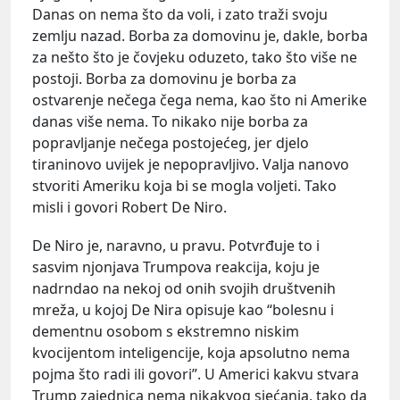
Danas on nema što da voli, i zato traži svoju
zemlju nazad. Borba za domovinu je, dakle, borba
za nešto što je čovjeku oduzeto, tako što više ne
postoji. Borba za domovinu je borba za
ostvarenje nečega čega nema, kao što ni Amerike
danas više nema. To nikako nije borba za
popravljanje nečega postojećeg, jer djelo
tiraninovo uvijek je nepopravljivo. Valja nanovo
stvoriti Ameriku koja bi se mogla voljeti. Tako
misli i govori Robert De Niro.
De Niro je, naravno, u pravu. Potvrđuje to i
sasvim njonjava Trumpova reakcija, koju je
nadrndao na nekoj od onih svojih društvenih
mreža, u kojoj De Nira opisuje kao “bolesnu i
dementnu osobom s ekstremno niskim
kvocijentom inteligencije, koja apsolutno nema
pojma što radi ili govori”. U Americi kakvu stvara
Trump zajednica nema nikakvog sjećanja, tako da