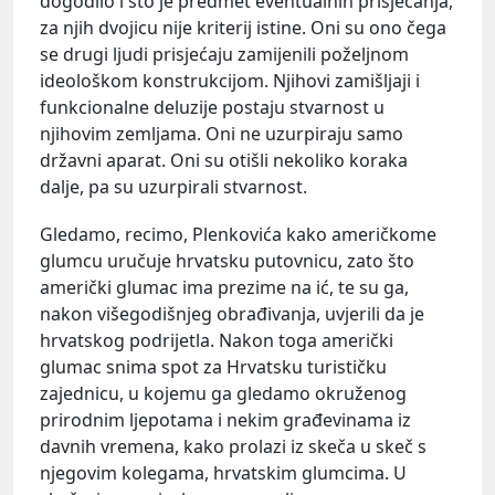
dogodilo i što je predmet eventualnih prisjećanja,
za njih dvojicu nije kriterij istine. Oni su ono čega
se drugi ljudi prisjećaju zamijenili poželjnom
ideološkom konstrukcijom. Njihovi zamišljaji i
funkcionalne deluzije postaju stvarnost u
njihovim zemljama. Oni ne uzurpiraju samo
državni aparat. Oni su otišli nekoliko koraka
dalje, pa su uzurpirali stvarnost.
Gledamo, recimo, Plenkovića kako američkome
glumcu uručuje hrvatsku putovnicu, zato što
američki glumac ima prezime na ić, te su ga,
nakon višegodišnjeg obrađivanja, uvjerili da je
hrvatskog podrijetla. Nakon toga američki
glumac snima spot za Hrvatsku turističku
zajednicu, u kojemu ga gledamo okruženog
prirodnim ljepotama i nekim građevinama iz
davnih vremena, kako prolazi iz skeča u skeč s
njegovim kolegama, hrvatskim glumcima. U