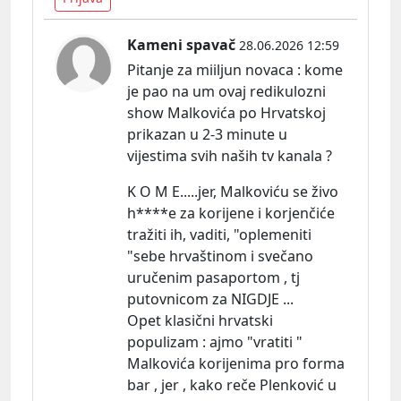
Kameni spavač
28.06.2026 12:59
Pitanje za miiljun novaca : kome
je pao na um ovaj redikulozni
show Malkovića po Hrvatskoj
prikazan u 2-3 minute u
vijestima svih naših tv kanala ?
K O M E.....jer, Malkoviću se živo
h****e za korijene i korjenčiće
tražiti ih, vaditi, "oplemeniti
"sebe hrvaštinom i svečano
uručenim pasaportom , tj
putovnicom za NIGDJE ...
Opet klasični hrvatski
populizam : ajmo "vratiti "
Malkovića korijenima pro forma
bar , jer , kako reče Plenković u