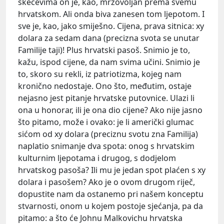
skečevima on je, kao, mrzovoljan prema svemu
hrvatskom. Ali onda biva zanesen tom ljepotom. I
sve je, kao, jako smiješno. Cijena, prava sitnica: xy
dolara za sedam dana (precizna svota se unutar
Familije taji)! Plus hrvatski pasoš. Snimio je to,
kažu, ispod cijene, da nam svima učini. Snimio je
to, skoro su rekli, iz patriotizma, kojeg nam
kronično nedostaje. Ono što, međutim, ostaje
nejasno jest pitanje hrvatske putovnice. Ulazi li
ona u honorar, ili je ona dio cijene? Ako nije jasno
što pitamo, može i ovako: je li američki glumac
sićom od xy dolara (preciznu svotu zna Familija)
naplatio snimanje dva spota: onog s hrvatskim
kulturnim ljepotama i drugog, s dodjelom
hrvatskog pasoša? Ili mu je jedan spot plaćen s xy
dolara i pasošem? Ako je o ovom drugom riječ,
dopustite nam da ostanemo pri našem konceptu
stvarnosti, onom u kojem postoje sjećanja, pa da
pitamo: a što će Johnu Malkovichu hrvatska