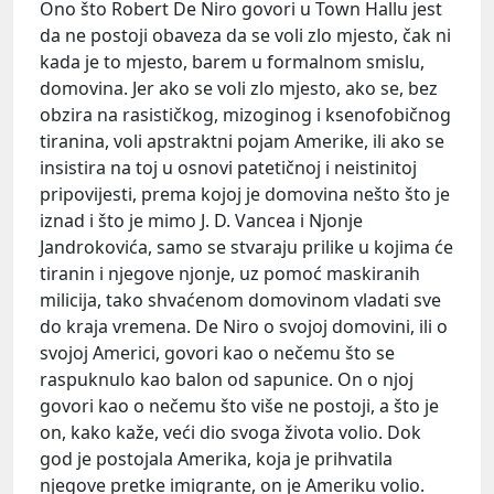
Ono što Robert De Niro govori u Town Hallu jest
da ne postoji obaveza da se voli zlo mjesto, čak ni
kada je to mjesto, barem u formalnom smislu,
domovina. Jer ako se voli zlo mjesto, ako se, bez
obzira na rasističkog, mizoginog i ksenofobičnog
tiranina, voli apstraktni pojam Amerike, ili ako se
insistira na toj u osnovi patetičnoj i neistinitoj
pripovijesti, prema kojoj je domovina nešto što je
iznad i što je mimo J. D. Vancea i Njonje
Jandrokovića, samo se stvaraju prilike u kojima će
tiranin i njegove njonje, uz pomoć maskiranih
milicija, tako shvaćenom domovinom vladati sve
do kraja vremena. De Niro o svojoj domovini, ili o
svojoj Americi, govori kao o nečemu što se
raspuknulo kao balon od sapunice. On o njoj
govori kao o nečemu što više ne postoji, a što je
on, kako kaže, veći dio svoga života volio. Dok
god je postojala Amerika, koja je prihvatila
njegove pretke imigrante, on je Ameriku volio.