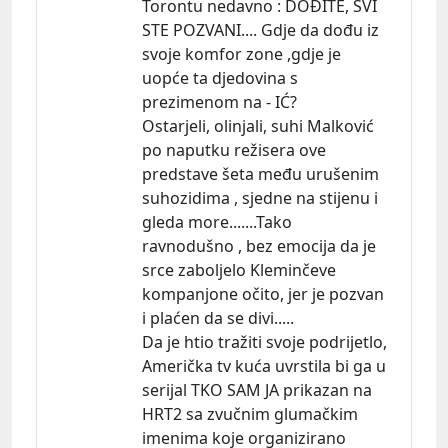
Torontu nedavno : DOĐITE, SVI
STE POZVANI.... Gdje da dođu iz
svoje komfor zone ,gdje je
uopće ta djedovina s
prezimenom na - IĆ?
Ostarjeli, olinjali, suhi Malković
po naputku režisera ove
predstave šeta među urušenim
suhozidima , sjedne na stijenu i
gleda more.......Tako
ravnodušno , bez emocija da je
srce zaboljelo Kleminčeve
kompanjone očito, jer je pozvan
i plaćen da se divi.....
Da je htio tražiti svoje podrijetlo,
Američka tv kuća uvrstila bi ga u
serijal TKO SAM JA prikazan na
HRT2 sa zvučnim glumačkim
imenima koje organizirano