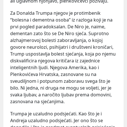
ali uglavnom njonjavo, plenkovićevci pozivaju.
Za Donalda Trumpa njegov je protimbenik
“bolesna i dementna osoba” iz razloga koji je na
prvi pogled paradoksalan. De Niro je, naime,
dementan zato što se De Niro sjeća. Suprotno
alzhajmerovoj bolesti zaboravljanja, o kojoj
govore neurolozi, psihijatri i društveni kroničari,
Trump uspostavlja bolest sjećanja, koja po njemu
diskvalificira njegova kritičara iz zajednice
inteligentnih ljudi. Njegova Amerika, kao i
Plenkovićeva Hrvatska, zasnovane su na
sveudiljnom i potpunom zaboravu svega što je
bilo. Ni jedna, ni druga ne mogu se voljeti, jer je
svaka ljubav, a naročito ljubav prema domovini,
zasnovana na sjećanjima.
Trumpa je uzaludno podsjećati. Kao što je i
Andreja uzaludno podsjećati. Jer ono što se