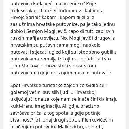
putovnica kada već ima američku? Prije
tridesetak godina šef Tuđmanova kabineta
Hrvoje Šarinić šakom i kapom dijelio je
zaslužnima hrvatske putovnice, pa je tako jednu
dobio i Semjon Mogiljevič, capo di tutti capi svih
ruskih mafija u svijetu. No, Mogiljevič i drugovi s
hrvatskim su putovnicama mogli naokolo
putovati i stjecati ugled koji su istodobno gubili s
putovnicama zemalja iz kojih su potekli, ali što
John Malkovich može steći s hrvatskom
putovnicom i gdje on s njom može otputovati?
Spot Hrvatske turističke zajednice svidio se i
golemoj većini suvislih ljudi u Hrvatskoj,
uključujući one za koje nam se inače čini da imaju
kultiviranu imaginaciju. Ali gdje, precizno,
završava priča iz tog spota, a gdje počinje
stvarnost? Je li onaj drugi spot, s Plenkovićevim
uručenjem putovnice Malkovichu, spin-off,