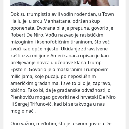
Dok su trumpisti slavili vođin rođendan, u Town
Hallu je, u srcu Manhattana, održan skup
oponenata. Dvorana bila je prepuna, govorio je
Robert De Niro. Vođu nazvao je rasističkim,
mizoginim i ksenofobičnim tiraninom, što već
zvuči kao opće mjesto. Ukidanje zdravstvene
zaštite za milijune Amerikanaca opisao je kao
prelijevanje novca u džepove klana Trump-
Epstein. Govorio je o maskiranim Trumpovim
milicijama, koje pucaju po neposlušnim
američkim građanima. I sve to bilo je, zapravo,
obično. Tako bi, da je građanske odvažnosti, o
Plenkoviću mogao govoriti neki hrvatski De Niro
ili Sergej Trifunović, kad bi se takvoga u nas
moglo naći.
Ono važno, međutim, što je u svom govoru De