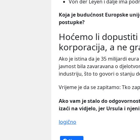
Von der Leyen i dalje ima pod
Koja je budućnost Europske unije
postupke?
Hoćemo li dopustiti
korporacija, a ne g
Ako je istina da je 35 milijardi eu
javnost bila zavaravana o djelotvorn
industriju, što to govori o stanju 
Vrijeme je da se zapitamo: Tko z
Ako vam je stalo do odgovornosti
izaći na vidjelo, jer Ursula i nje
logično