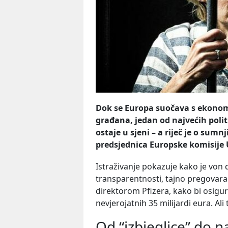
Dok se Europa suočava s ekono
građana, jedan od najvećih polit
ostaje u sjeni – a riječ je o sum
predsjednica Europske komisije 
Istraživanje pokazuje kako je von 
transparentnosti, tajno pregovar
direktorom Pfizera, kako bi osigura
nevjerojatnih 35 milijardi eura. Ali t
Od “izbjeglice” do n