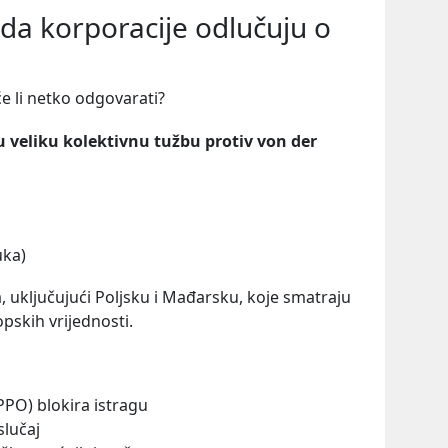
 da korporacije odlučuju o
će li netko odgovarati?
u veliku kolektivnu tužbu protiv von der
uka)
, uključujući Poljsku i Mađarsku, koje smatraju
pskih vrijednosti.
PPO) blokira istragu
slučaj