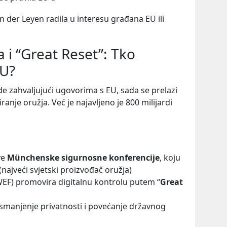
von der Leyen radila u interesu građana EU ili
a i “Great Reset”: Tko
EU?
rde zahvaljujući ugovorima s EU, sada se prelazi
anje oružja. Već je najavljeno je 800 milijardi
ve
Münchenske sigurnosne konferencije
, koju
(najveći svjetski proizvođač oružja)
EF) promovira digitalnu kontrolu putem “
Great
a smanjenje privatnosti i povećanje državnog