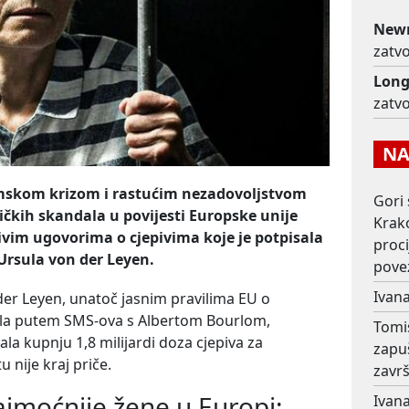
New
zatv
Lon
zatv
NAJ
mskom krizom i rastućim nezadovoljstvom
Gori 
ičkih skandala u povijesti Europske unije
Krako
njivim ugovorima o cjepivima koje je potpisala
proc
Ursula von der Leyen.
pove
Ivana
der Leyen, unatoč jasnim pravilima EU o
ala putem SMS-ova s Albertom Bourlom,
Tomi
la kupnju 1,8 milijardi doza cjepiva za
zapu
u nije kraj priče.
završ
ajmoćnije žene u Europi:
Ivana