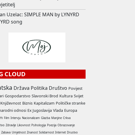
jetitelj
an Uzelac: SIMPLE MAN by LYNYRD
YRD song
G CLOUD
atska
Država
Politika
Društvo
Povijest
ari
Gospodarstvo
Slavonski Brod
Kultura
Svijet
Književnost
Biznis
Kapitalizam
Političke stranke
arodni odnosi
Ex Jugoslavija
Vlada
Europa
am
Film
Intervju
Nacionalizam
Glazba
Manjine
Crkva
stvo
Zdravlje
Likovnost
Psihologija
Poezija
Obrazovanje
a
Zabava
Umjetnost
Znanost
Solidarnost
Internet
Drustvo