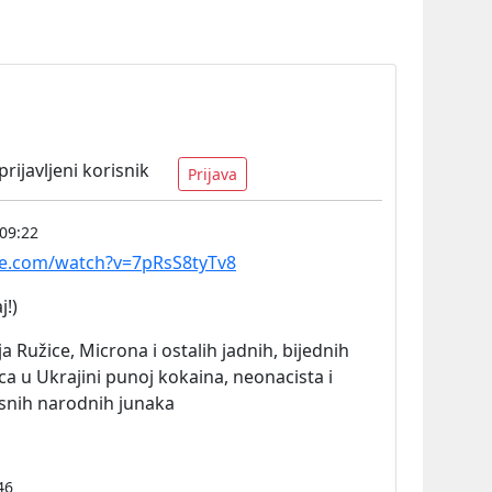
ijavljeni korisnik
Prijava
09:22
be.com/watch?v=7pRsS8tyTv8
j!)
a Ružice, Microna i ostalih jadnih, bijednih
ca u Ukrajini punoj kokaina, neonacista i
asnih narodnih junaka
46