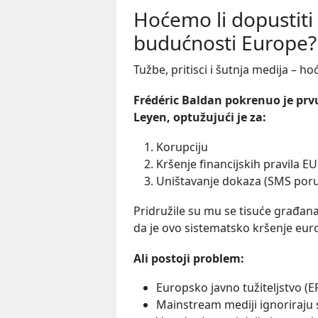
Hoćemo li dopustiti
budućnosti Europe?
Tužbe, pritisci i šutnja medija – ho
Frédéric Baldan pokrenuo je prv
Leyen, optužujući je za:
Korupciju
Kršenje financijskih pravila EU
Uništavanje dokaza (SMS por
Pridružile su mu se tisuće građana
da je ovo sistematsko kršenje euro
Ali postoji problem:
Europsko javno tužiteljstvo (E
Mainstream mediji ignoriraju 