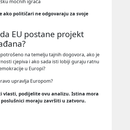
ršku moćnih igrača
 ako političari ne odgovaraju za svoje
 da EU postane projekt
rađana?
ra potrošeno na temelju tajnih dogovora, ako je
osti cjepiva i ako sada isti lobiji guraju ratnu
demokracije u Europi?
apravo upravlja Europom?
 vlasti, podijelite ovu analizu. Istina mora
ni poslušnici moraju završiti u zatvoru.