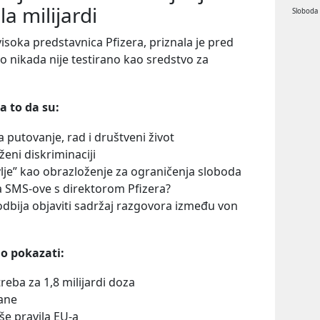
la milijardi
Sloboda
 visoka predstavnica Pfizera, priznala je pred
 nikada nije testirano kao sredstvo za
a to da su:
 putovanje, rad i društveni život
oženi diskriminaciji
vlje” kao obrazloženje za ograničenja sloboda
la SMS-ove s direktorom Pfizera?
dbija objaviti sadržaj razgovora između von
lo pokazati:
eba za 1,8 milijardi doza
hane
še pravila EU-a