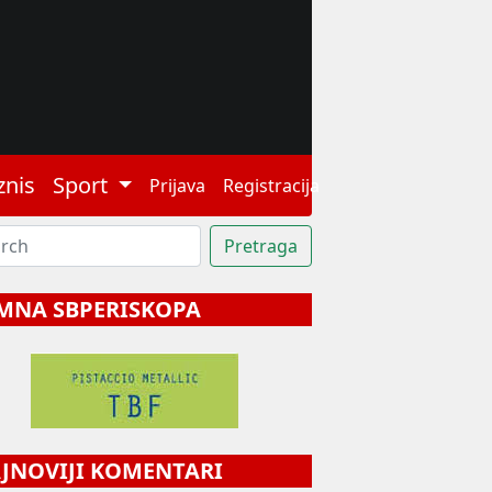
znis
Sport
Prijava
Registracija
MNA SBPERISKOPA
NOVIJI KOMENTARI