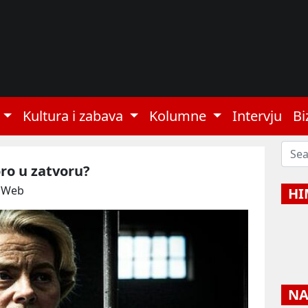
Kultura i zabava
Kolumne
Intervju
Bi
ro u zatvoru?
: Web
HI
NAJ