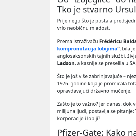
Tko je stvarno Ursu
Prije nego što je postala predsjed
vrlo neobičnu mladost.
Prema istraživaču
Frédéricu Bal
kompromitacija lobijima
“
, bila 
anglosaksonskih tajnih službi, ži
Ladson
, a kasnije se preselila u SA
Što je još više zabrinjavajuće – nje
1976. godine koja je promicala total
opravdavajući državno mučenje.
Zašto je to važno? Jer danas, dok 
milijuna ljudi, postavlja se pitanje:
korporacije i lobiji?
Pfizer-Gate: Kako na