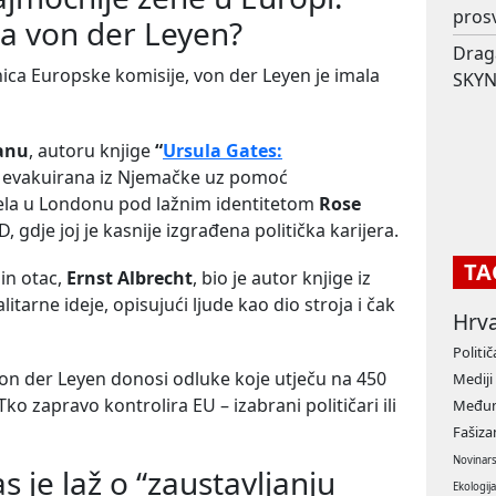
prosv
la von der Leyen?
Drag
nica Europske komisije, von der Leyen je imala
SKYN
danu
, autoru knjige
“
Ursula Gates:
je evakuirana iz Njemačke uz pomoć
vjela u Londonu pod lažnim identitetom
Rose
D, gdje joj je kasnije izgrađena politička karijera.
TA
zin otac,
Ernst Albrecht
, bio je autor knjige iz
itarne ideje, opisujući ljude kao dio stroja i čak
Hrv
Politič
von der Leyen donosi odluke koje utječu na 450
Mediji
 Tko zapravo kontrolira EU – izabrani političari ili
Međun
Fašiz
Novinar
s je laž o “zaustavljanju
Ekologij