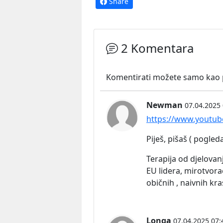
Share
2 Komentara
Komentirati možete samo kao pr
Newman
07.04.2025 
https://www.youtu
Piješ, pišaš ( pogleda
Terapija od djelovanj
EU lidera, mirotvora
običnih , naivnih kr
Longa
07.04.2025 07: