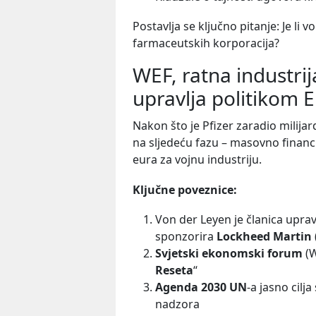
Postavlja se ključno pitanje: Je li 
farmaceutskih korporacija?
WEF, ratna industrij
upravlja politikom 
Nakon što je Pfizer zaradio milija
na sljedeću fazu – masovno financir
eura za vojnu industriju.
Ključne poveznice:
Von der Leyen je članica upra
sponzorira
Lockheed Martin
Svjetski ekonomski forum
(W
Reseta
“
Agenda 2030 UN
-a jasno cilj
nadzora