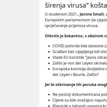
širenja virusa” košta
U studenom 2021.,
Janine Small
,
Europskim parlamentom da cjepivo
sprječavanje prijenosa virusa.
Otkriće je šokantno, s obzirom n
COVID potvrde bile obvezne za
Građani bez cijepljenja bili izl
Vlade EU koristile “javno zdra
Zašto je von der Leyen skriva
Europska komisija dosljedno o
der Leyen i Bourle. Zašto?
Jer bi otkrivanje tih poruka mog
Ne postoji dokumentirana potr
Cijene su bile značajno napu
Klauzule o tajnosti ugovora kr