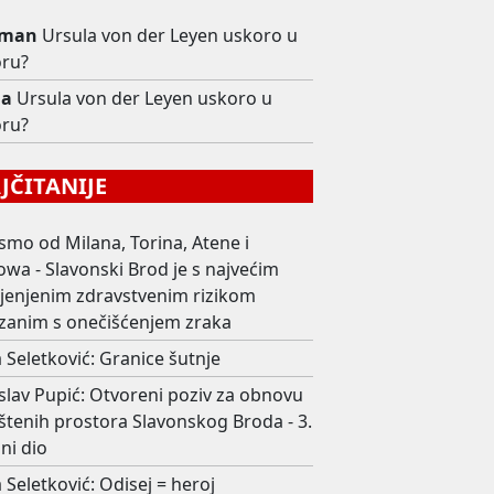
man
Ursula von der Leyen uskoro u
oru?
ga
Ursula von der Leyen uskoro u
oru?
ČITANIJE
smo od Milana, Torina, Atene i
wa - Slavonski Brod je s najvećim
ijenjenim zdravstvenim rizikom
zanim s onečišćenjem zraka
 Seletković: Granice šutnje
slav Pupić: Otvoreni poziv za obnovu
štenih prostora Slavonskog Broda - 3.
ni dio
 Seletković: Odisej = heroj