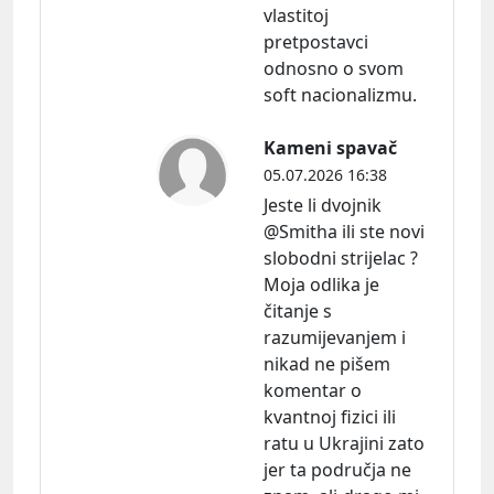
vlastitoj
pretpostavci
odnosno o svom
soft nacionalizmu.
Kameni spavač
05.07.2026 16:38
Jeste li dvojnik
@Smitha ili ste novi
slobodni strijelac ?
Moja odlika je
čitanje s
razumijevanjem i
nikad ne pišem
komentar o
kvantnoj fizici ili
ratu u Ukrajini zato
jer ta područja ne