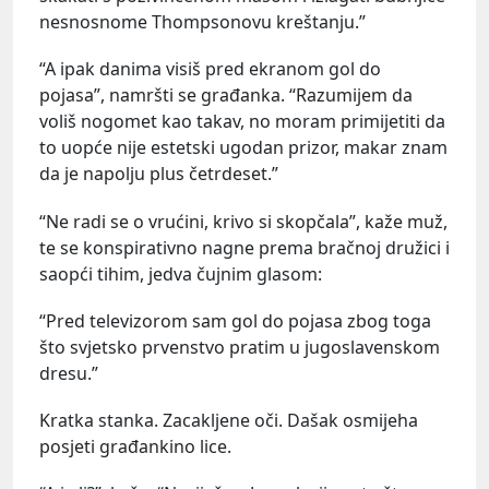
nesnosnome Thompsonovu kreštanju.”
“A ipak danima visiš pred ekranom gol do
pojasa”, namršti se građanka. “Razumijem da
voliš nogomet kao takav, no moram primijetiti da
to uopće nije estetski ugodan prizor, makar znam
da je napolju plus četrdeset.”
“Ne radi se o vrućini, krivo si skopčala”, kaže muž,
te se konspirativno nagne prema bračnoj družici i
saopći tihim, jedva čujnim glasom:
“Pred televizorom sam gol do pojasa zbog toga
što svjetsko prvenstvo pratim u jugoslavenskom
dresu.”
Kratka stanka. Zacakljene oči. Dašak osmijeha
posjeti građankino lice.