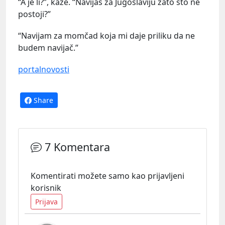
“A je li?”, kaže. “Navijaš za Jugoslaviju zato što ne
postoji?”
“Navijam za momčad koja mi daje priliku da ne
budem navijač.”
portalnovosti
Share
7 Komentara
Komentirati možete samo kao prijavljeni
korisnik
Prijava