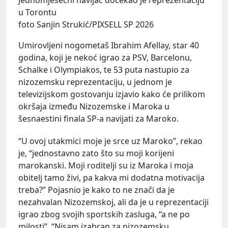
u Torontu
foto Sanjin Strukić/PIXSELL SP 2026
Umirovljeni nogometaš Ibrahim Afellay, star 40
godina, koji je nekoć igrao za PSV, Barcelonu,
Schalke i Olympiakos, te 53 puta nastupio za
nizozemsku reprezentaciju, u jednom je
televizijskom gostovanju izjavio kako će prilikom
okršaja između Nizozemske i Maroka u
šesnaestini finala SP-a navijati za Maroko.
“U ovoj utakmici moje je srce uz Maroko”, rekao
je, “jednostavno zato što su moji korijeni
marokanski. Moji roditelji su iz Maroka i moja
obitelj tamo živi, pa kakva mi dodatna motivacija
treba?” Pojasnio je kako to ne znači da je
nezahvalan Nizozemskoj, ali da je u reprezentaciji
igrao zbog svojih sportskih zasluga, “a ne po
milosti”. “Nisam izabran za nizozemsku