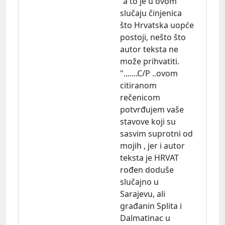
"a to je u ovom
slučaju činjenica
što Hrvatska uopće
postoji, nešto što
autor teksta ne
može prihvatiti.
".......C/P ..ovom
citiranom
rečenicom
potvrđujem vaše
stavove koji su
sasvim suprotni od
mojih , jer i autor
teksta je HRVAT
rođen doduše
slučajno u
Sarajevu, ali
građanin Splita i
Dalmatinac u