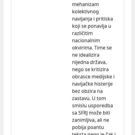
mehanizam
kolektivnog
navijanja i pritiska
koji se ponavlja u
različitim
nacionalnim
okvirima. Time se
ne idealizira
nijedna država,
nego se kritizira
obrasce medijske i
navijačke histerije
bez obzira na
zastavu. U tom
smislu usporedba
sa SFRJ može biti
zanimljiva, ali ne
pobija poantu
teksta nego je čak i