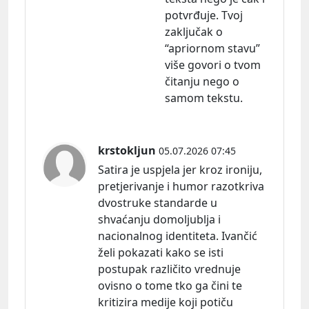
potvrđuje. Tvoj
zaključak o
“apriornom stavu”
više govori o tvom
čitanju nego o
samom tekstu.
krstokljun
05.07.2026 07:45
Satira je uspjela jer kroz ironiju,
pretjerivanje i humor razotkriva
dvostruke standarde u
shvaćanju domoljublja i
nacionalnog identiteta. Ivančić
želi pokazati kako se isti
postupak različito vrednuje
ovisno o tome tko ga čini te
kritizira medije koji potiču