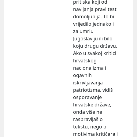
pritiska koji od
navijanja pravi test
domoljublja. To bi
vrijedilo jednako i
za umrlu
Jugoslaviju ili bilo
koju drugu državu.
Ako u svakoj kritici
hrvatskog
nacionalizma i
ogavnih
iskrivljavanja
patriotizma, vidiš
osporavanje
hrvatske države,
onda više ne
raspravljaš o
tekstu, nego o
motivima kritičara i