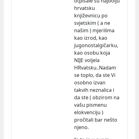
otpisale su najbolju
hrvatsku
književnicu po
svjetskim ( a ne
našim ) mjerilima
kao izrod, kao
jugonostalgičarku,
kao osobu koja
NIJE voljela
HRvatsku..Nadam
se toplo, da ste Vi
osobno izvan
takvih neznalica i
da ste ( obzirom na
vašu pismenu
elokvenciju )
pročitali bar nešto
njeno.