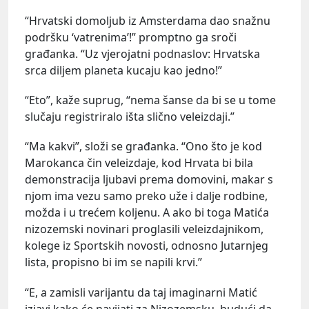
“Hrvatski domoljub iz Amsterdama dao snažnu
podršku ‘vatrenima’!” promptno ga sroči
građanka. “Uz vjerojatni podnaslov: Hrvatska
srca diljem planeta kucaju kao jedno!”
“Eto”, kaže suprug, “nema šanse da bi se u tome
slučaju registriralo išta slično veleizdaji.”
“Ma kakvi”, složi se građanka. “Ono što je kod
Marokanca čin veleizdaje, kod Hrvata bi bila
demonstracija ljubavi prema domovini, makar s
njom ima vezu samo preko uže i dalje rodbine,
možda i u trećem koljenu. A ako bi toga Matića
nizozemski novinari proglasili veleizdajnikom,
kolege iz Sportskih novosti, odnosno Jutarnjeg
lista, propisno bi im se napili krvi.”
“E, a zamisli varijantu da taj imaginarni Matić
izjavi kako će navijati za Nizozemsku, budući da