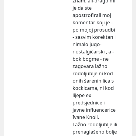
znam, ali-drago mi
je da ste
apostrofirali moj
komentar koji je -
po mojoj prosudbi
- sasvim korektan i
nimalo jugo-
nostalgičarski , a -
bokibogme - ne
zagovara lažno
rodoljublje ni kod
onih šarenih lica s
kockicama, ni kod
lijepe ex
predsjednice i
javne influencerice
Ivane Knoll.
Lažno rodoljublje ili
prenaglašeno bolje