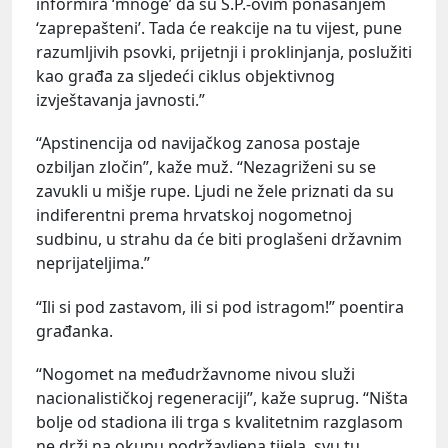
informira ‘mnoge’ da su S.P.-ovim ponašanjem
‘zaprepašteni’. Tada će reakcije na tu vijest, pune
razumljivih psovki, prijetnji i proklinjanja, poslužiti
kao građa za sljedeći ciklus objektivnog
izvještavanja javnosti.”
“Apstinencija od navijačkog zanosa postaje
ozbiljan zločin”, kaže muž. “Nezagriženi su se
zavukli u mišje rupe. Ljudi ne žele priznati da su
indiferentni prema hrvatskoj nogometnoj
sudbinu, u strahu da će biti proglašeni državnim
neprijateljima.”
“Ili si pod zastavom, ili si pod istragom!” poentira
građanka.
“Nogomet na međudržavnome nivou služi
nacionalističkoj regeneraciji”, kaže suprug. “Ništa
bolje od stadiona ili trga s kvalitetnim razglasom
ne drži na okupu podržavljena tijela, svu tu