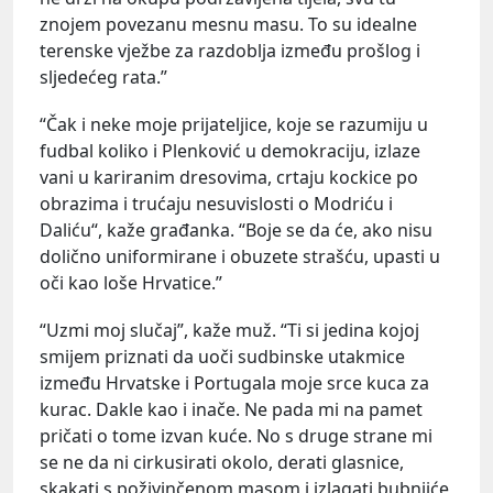
znojem povezanu mesnu masu. To su idealne
terenske vježbe za razdoblja između prošlog i
sljedećeg rata.”
“Čak i neke moje prijateljice, koje se razumiju u
fudbal koliko i Plenković u demokraciju, izlaze
vani u kariranim dresovima, crtaju kockice po
obrazima i trućaju nesuvislosti o Modriću i
Daliću“, kaže građanka. “Boje se da će, ako nisu
dolično uniformirane i obuzete strašću, upasti u
oči kao loše Hrvatice.”
“Uzmi moj slučaj”, kaže muž. “Ti si jedina kojoj
smijem priznati da uoči sudbinske utakmice
između Hrvatske i Portugala moje srce kuca za
kurac. Dakle kao i inače. Ne pada mi na pamet
pričati o tome izvan kuće. No s druge strane mi
se ne da ni cirkusirati okolo, derati glasnice,
skakati s poživinčenom masom i izlagati bubnjiće