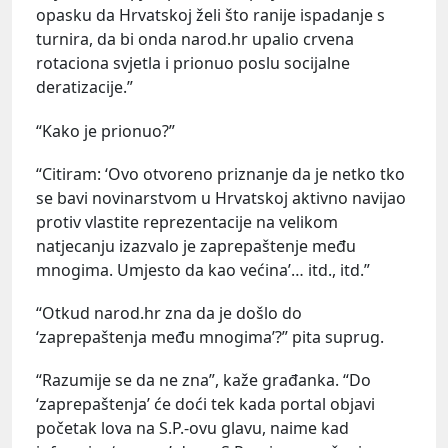
opasku da Hrvatskoj želi što ranije ispadanje s
turnira, da bi onda narod.hr upalio crvena
rotaciona svjetla i prionuo poslu socijalne
deratizacije.”
“Kako je prionuo?”
“Citiram: ‘Ovo otvoreno priznanje da je netko tko
se bavi novinarstvom u Hrvatskoj aktivno navijao
protiv vlastite reprezentacije na velikom
natjecanju izazvalo je zaprepaštenje među
mnogima. Umjesto da kao većina’… itd., itd.”
“Otkud narod.hr zna da je došlo do
‘zaprepaštenja među mnogima’?” pita suprug.
“Razumije se da ne zna”, kaže građanka. “Do
‘zaprepaštenja’ će doći tek kada portal objavi
početak lova na S.P.-ovu glavu, naime kad