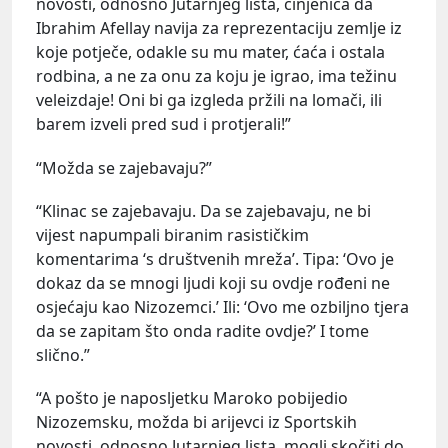
novosti, odnosno Jutarnjeg lista, činjenica da
Ibrahim Afellay navija za reprezentaciju zemlje iz
koje potječe, odakle su mu mater, ćaća i ostala
rodbina, a ne za onu za koju je igrao, ima težinu
veleizdaje! Oni bi ga izgleda pržili na lomači, ili
barem izveli pred sud i protjerali!”
“Možda se zajebavaju?”
“Klinac se zajebavaju. Da se zajebavaju, ne bi
vijest napumpali biranim rasističkim
komentarima ‘s društvenih mreža’. Tipa: ‘Ovo je
dokaz da se mnogi ljudi koji su ovdje rođeni ne
osjećaju kao Nizozemci.’ Ili: ‘Ovo me ozbiljno tjera
da se zapitam što onda radite ovdje?’ I tome
slično.”
“A pošto je naposljetku Maroko pobijedio
Nizozemsku, možda bi arijevci iz Sportskih
novosti, odnosno Jutarnjeg lista, mogli skočiti do