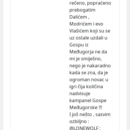
rečeno, popraćeno
prebogatim
Dalićem ,
Modrićem i evo
Vlašićem koji su se
uz ostale uzdali u
Gospu iz
Međugorja ne da
mi je smiješno,
nego je nakaradno
kada se zna, da je
ogroman novac u
igri čija količina
nadvisuje
kampanel Gospe
Međugorske !!!
I još nešto , sasvim
ozbiljno :
@LONEWOLF :