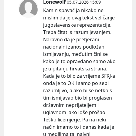
Lonewolf
05.07.2026 15:09
Kamin spavač ja nikako ne
mislim da je ovaj tekst veličanje
jugoslavenske reprezentacije.
Treba čitati s razumijevanjem.
Naravno da je pretjerani
nacionalni zanos podložan
ismijavanju, međutim čini se
kako je to opravdano samo ako
je u pitanju hrvatska strana.
Kada je to bilo za vrijeme SFRJ-a
onda je to OK i samo po sebi
razumljivo, a ako bi se netko s
tim ismijavao bio bi proglašen
državnim neprijateljem i
uglavnom jako loše prošao.
Teško licemjerje. Pa na neki
način imamo to i danas kada je
u medijima taj naivni