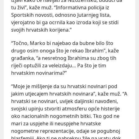
tu živi”, kaže muž. “Informativna policija iz
Sportskih novosti, odnosno Jutarnjeg lista,
vjerojatno bi ga ocrnila kao izroda koji se stidi
svojih hrvatskih korijena.”
“Točno, Marko bi najebao da bubne bilo što
drugo osim onoga što je rekao Ibrahim”, kaže
građanka, “a nesretnog Ibrahima su zbog tih
riječi optužili za veleizdaju… Pa što je tim
hrvatskim novinarima?”
“Moje je mišljenje da su hrvatski novinari pod
jakim utjecajem hrvatskih novinara”, kaže muž. “A
hrvatski se novinari, uvijek daljinski navođeni,
svojski upinju stvoriti atmosferu opće histerije
oko nacionalnih nogometnih bitki. Tko god ne
mari za uspjehe ili neuspjehe hrvatske
nogometne reprezentacije, odaje se pogubnoj
blasfemiji. Ako ti ne nabreknu žile na vratu dok