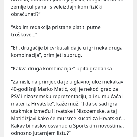
zemlje tulipana i s veleizdajnikom fizički
obračunati?”
“Ako im redakcija pristane platiti putne
troškove…”
“Eh, drugačije bi cvrkutali da je u igri neka druga
kombinacija”, primijeti suprug.
“Kakva druga kombinacija?” upita građanka.
“Zamisli, na primjer, da je u glavnoj ulozi nekakav
40-godišnji Marko Matić, koji je nekoć igrao za
PSV i nizozemsku reprezentaciju, ali su mu ćaća i
mater iz Hrvatske”, kaže muž. “I da se sad igra
utakmica između Hrvatske i Nizozemske, a taj
Matić izjavi kako će mu ‘srce kucati za Hrvatsku’…
Kakav bi naslov osvanuo u Sportskim novostima,
odnosno Jutarnjem listu?”