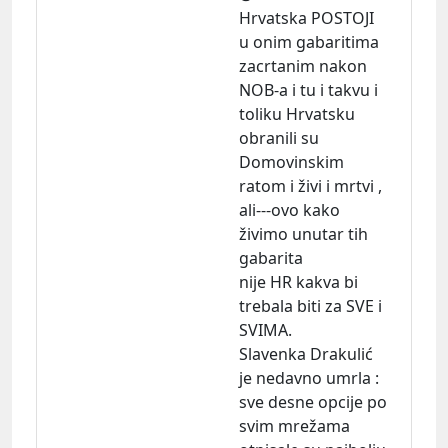
Hrvatska POSTOJI
u onim gabaritima
zacrtanim nakon
NOB-a i tu i takvu i
toliku Hrvatsku
obranili su
Domovinskim
ratom i živi i mrtvi ,
ali---ovo kako
živimo unutar tih
gabarita
nije HR kakva bi
trebala biti za SVE i
SVIMA.
Slavenka Drakulić
je nedavno umrla :
sve desne opcije po
svim mrežama