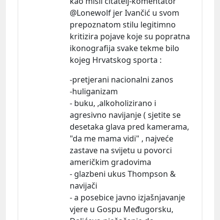
kao misli čitatelj-komentator
@Lonewolf jer Ivančić u svom
prepoznatom stilu legitimno
kritizira pojave koje su popratna
ikonografija svake tekme bilo
kojeg Hrvatskog sporta :
-pretjerani nacionalni zanos
-huliganizam
- buku, ,alkoholizirano i
agresivno navijanje ( sjetite se
desetaka glava pred kamerama,
"da me mama vidi" , najveće
zastave na svijetu u povorci
američkim gradovima
- glazbeni ukus Thompson &
navijači
- a posebice javno izjašnjavanje
vjere u Gospu Međugorsku,