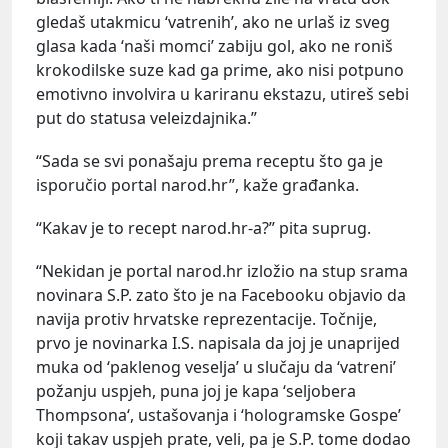
gledaš utakmicu ‘vatrenih’, ako ne urlaš iz sveg
glasa kada ‘naši momci’ zabiju gol, ako ne roniš
krokodilske suze kad ga prime, ako nisi potpuno
emotivno involvira u kariranu ekstazu, utireš sebi
put do statusa veleizdajnika.”
“Sada se svi ponašaju prema receptu što ga je
isporučio portal narod.hr”, kaže građanka.
“Kakav je to recept narod.hr-a?” pita suprug.
“Nekidan je portal narod.hr izložio na stup srama
novinara S.P. zato što je na Facebooku objavio da
navija protiv hrvatske reprezentacije. Točnije,
prvo je novinarka I.S. napisala da joj je unaprijed
muka od ‘paklenog veselja’ u slučaju da ‘vatreni’
požanju uspjeh, puna joj je kapa ‘seljobera
Thompsona‘, ustašovanja i ‘hologramske Gospe’
koji takav uspjeh prate, veli, pa je S.P. tome dodao