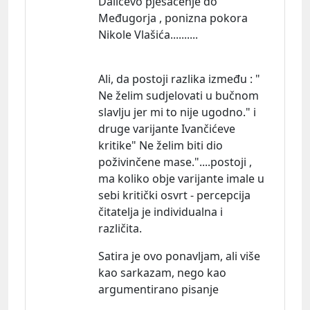
Dalićevo pješačenje do
Međugorja , ponizna pokora
Nikole Vlašića..........
Ali, da postoji razlika između : "
Ne želim sudjelovati u bučnom
slavlju jer mi to nije ugodno." i
druge varijante Ivančićeve
kritike" Ne želim biti dio
poživinčene mase."....postoji ,
ma koliko obje varijante imale u
sebi kritički osvrt - percepcija
čitatelja je individualna i
različita.
Satira je ovo ponavljam, ali više
kao sarkazam, nego kao
argumentirano pisanje