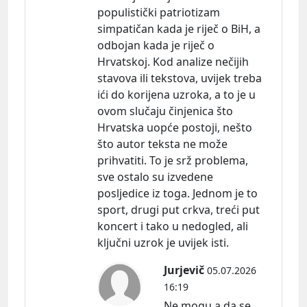
populistički patriotizam
simpatičan kada je riječ o BiH, a
odbojan kada je riječ o
Hrvatskoj. Kod analize nečijih
stavova ili tekstova, uvijek treba
ići do korijena uzroka, a to je u
ovom slučaju činjenica što
Hrvatska uopće postoji, nešto
što autor teksta ne može
prihvatiti. To je srž problema,
sve ostalo su izvedene
posljedice iz toga. Jednom je to
sport, drugi put crkva, treći put
koncert i tako u nedogled, ali
ključni uzrok je uvijek isti.
Jurjevič
05.07.2026
16:19
Ne mogu a da se