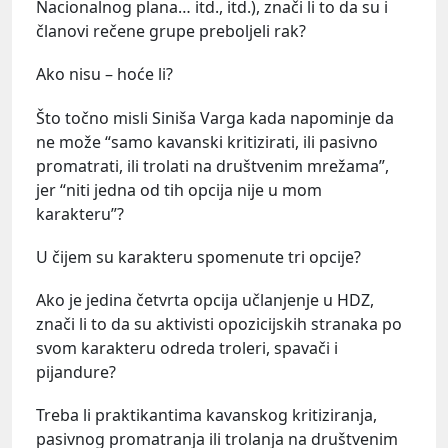
Nacionalnog plana… itd., itd.), znači li to da su i
članovi rečene grupe preboljeli rak?
Ako nisu – hoće li?
Što točno misli Siniša Varga kada napominje da
ne može “samo kavanski kritizirati, ili pasivno
promatrati, ili trolati na društvenim mrežama”,
jer “niti jedna od tih opcija nije u mom
karakteru”?
U čijem su karakteru spomenute tri opcije?
Ako je jedina četvrta opcija učlanjenje u HDZ,
znači li to da su aktivisti opozicijskih stranaka po
svom karakteru odreda troleri, spavači i
pijandure?
Treba li praktikantima kavanskog kritiziranja,
pasivnog promatranja ili trolanja na društvenim