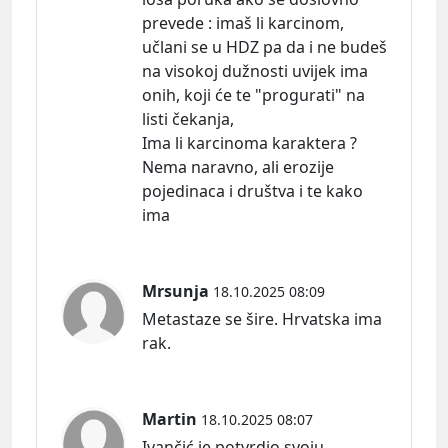
prevede : imaš li karcinom,
učlani se u HDZ pa da i ne budeš
na visokoj dužnosti uvijek ima
onih, koji će te "progurati" na
listi čekanja,
Ima li karcinoma karaktera ?
Nema naravno, ali erozije
pojedinaca i društva i te kako
ima
Mrsunja
18.10.2025 08:09
Metastaze se šire. Hrvatska ima
rak.
Martin
18.10.2025 08:07
Ivančić je potvrdio svoju