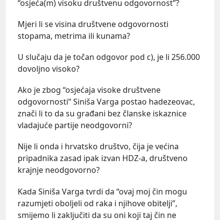
“osjeća(m) visoku društvenu odgovornost”?
Mjeri li se visina društvene odgovornosti
stopama, metrima ili kunama?
U slučaju da je točan odgovor pod c), je li 256.000
dovoljno visoko?
Ako je zbog “osjećaja visoke društvene
odgovornosti” Siniša Varga postao hadezeovac,
znači li to da su građani bez članske iskaznice
vladajuće partije neodgovorni?
Nije li onda i hrvatsko društvo, čija je većina
pripadnika zasad ipak izvan HDZ-a, društveno
krajnje neodgovorno?
Kada Siniša Varga tvrdi da “ovaj moj čin mogu
razumjeti oboljeli od raka i njihove obitelji”,
smijemo li zaključiti da su oni koji taj čin ne