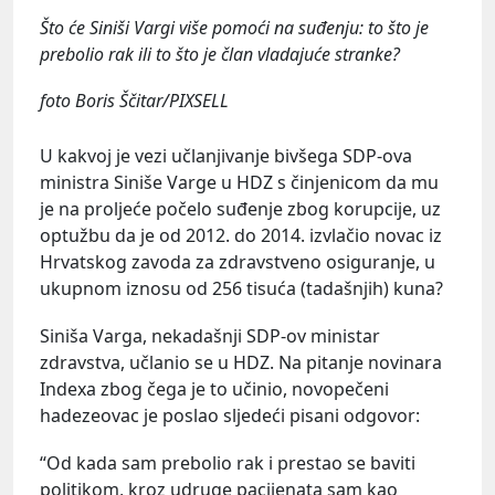
Što će Siniši Vargi više pomoći na suđenju: to što je
prebolio rak ili to što je član vladajuće stranke?
foto Boris Ščitar/PIXSELL
U kakvoj je vezi učlanjivanje bivšega SDP-ova
ministra Siniše Varge u HDZ s činjenicom da mu
je na proljeće počelo suđenje zbog korupcije, uz
optužbu da je od 2012. do 2014. izvlačio novac iz
Hrvatskog zavoda za zdravstveno osiguranje, u
ukupnom iznosu od 256 tisuća (tadašnjih) kuna?
Siniša Varga, nekadašnji SDP-ov ministar
zdravstva, učlanio se u HDZ. Na pitanje novinara
Indexa zbog čega je to učinio, novopečeni
hadezeovac je poslao sljedeći pisani odgovor:
“Od kada sam prebolio rak i prestao se baviti
politikom, kroz udruge pacijenata sam kao