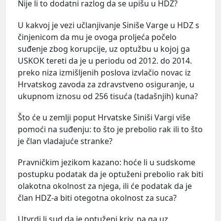
Nije li to dodatni razlog da se upišu u HDZ?
U kakvoj je vezi učlanjivanje Siniše Varge u HDZ s
činjenicom da mu je ovoga proljeća počelo
suđenje zbog korupcije, uz optužbu u kojoj ga
USKOK tereti da je u periodu od 2012. do 2014.
preko niza izmišljenih poslova izvlačio novac iz
Hrvatskog zavoda za zdravstveno osiguranje, u
ukupnom iznosu od 256 tisuća (tadašnjih) kuna?
Što će u zemlji poput Hrvatske Siniši Vargi više
pomoći na suđenju: to što je prebolio rak ili to što
je član vladajuće stranke?
Pravničkim jezikom kazano: hoće li u sudskome
postupku podatak da je optuženi prebolio rak biti
olakotna okolnost za njega, ili će podatak da je
član HDZ-a biti otegotna okolnost za suca?
Utvrdi li sud da je optuženi kriv, pa ga uz