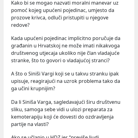
Kako bi se mogao nazvati moralni manevar uz
pomoć kojeg upućeni pojedinac, umjesto da
prozove krivca, odluči pristupiti u njegove
redove?
Kada upućeni pojedinac implicitno poručuje da
građanin u Hrvatskoj ne može imati nikakvoga
društvenog utjecaja ukoliko nije član vladajuće
stranke, što to govori o vladajućoj stranci?
A što o Siniši Vargi koji se u takvu stranku ipak
upisuje, reagirajući na uzrok problema tako da
ga učini krupnijim?
Da li Siniša Varga, sagledavajući širu društvenu
sliku, samoga sebe vidi u ulozi preparata za
kemoterapiju koji će dovesti do ozdravljenja
partije na vlasti?
Ako se učlanio u HDZ jer “previše ljudi