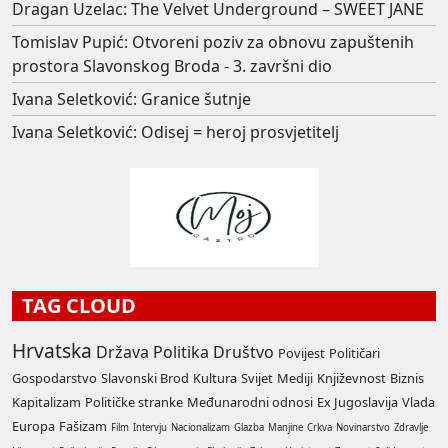
Dragan Uzelac: The Velvet Underground – SWEET JANE
Tomislav Pupić: Otvoreni poziv za obnovu zapuštenih
prostora Slavonskog Broda - 3. završni dio
Ivana Seletković: Granice šutnje
Ivana Seletković: Odisej = heroj prosvjetitelj
TAG CLOUD
Hrvatska
Država
Politika
Društvo
Povijest
Političari
Gospodarstvo
Slavonski Brod
Kultura
Svijet
Mediji
Književnost
Biznis
Kapitalizam
Političke stranke
Međunarodni odnosi
Ex Jugoslavija
Vlada
Europa
Fašizam
Film
Intervju
Nacionalizam
Glazba
Manjine
Crkva
Novinarstvo
Zdravlje