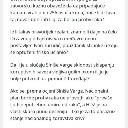
zatvorsku kaznu obaveže da uz pripadajuće
kamate vrati onih 256 tisuća kuna, hoće li država
taj novac donirati Ligi za borbu protiv raka?
Je li takav pravorijek realan, znamo li da je na čelo
Državnog odvjetništva u međuvremenu
postavljen Ivan Turudić, pouzdanik stranke u koju
se optuženi friško učlanio?
Da li je u slučaju Siniše Varge sklonost sklapanju
koruptivnih saveza vidljiva golim okom ili ju je
bolje potvrditi uz pomoć CT uređaja?
Ako se, prema ocjeni Siniše Varge, Nacionalni
plan borbe protiv raka ne provodi, ako “previše
ljudi nepotrebno umire od raka”, a HDZ je na
vlasti skoro punu deceniju – tko je za to porazno
stanje nacionalnog zdravstva kriv?