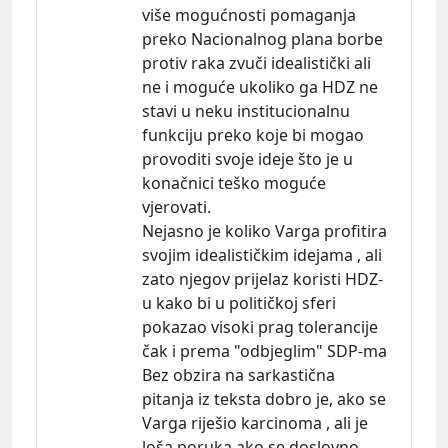
više mogućnosti pomaganja
preko Nacionalnog plana borbe
protiv raka zvuči idealistički ali
ne i moguće ukoliko ga HDZ ne
stavi u neku institucionalnu
funkciju preko koje bi mogao
provoditi svoje ideje što je u
konačnici teško moguće
vjerovati.
Nejasno je koliko Varga profitira
svojim idealističkim idejama , ali
zato njegov prijelaz koristi HDZ-
u kako bi u političkoj sferi
pokazao visoki prag tolerancije
čak i prema "odbjeglim" SDP-ma
Bez obzira na sarkastična
pitanja iz teksta dobro je, ako se
Varga riješio karcinoma , ali je
loša poruka ako se doslovno