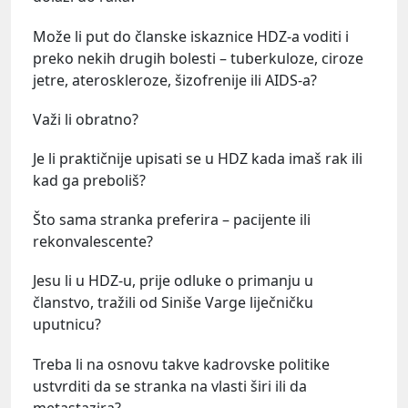
Može li put do članske iskaznice HDZ-a voditi i
preko nekih drugih bolesti – tuberkuloze, ciroze
jetre, ateroskleroze, šizofrenije ili AIDS-a?
Važi li obratno?
Je li praktičnije upisati se u HDZ kada imaš rak ili
kad ga preboliš?
Što sama stranka preferira – pacijente ili
rekonvalescente?
Jesu li u HDZ-u, prije odluke o primanju u
članstvo, tražili od Siniše Varge liječničku
uputnicu?
Treba li na osnovu takve kadrovske politike
ustvrditi da se stranka na vlasti širi ili da
metastazira?