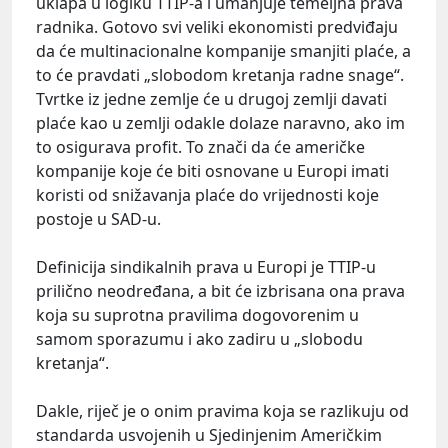
uklapa u logiku TTIP-a i umanjuje temeljna prava
radnika. Gotovo svi veliki ekonomisti predviđaju
da će multinacionalne kompanije smanjiti plaće, a
to će pravdati „slobodom kretanja radne snage“.
Tvrtke iz jedne zemlje će u drugoj zemlji davati
plaće kao u zemlji odakle dolaze naravno, ako im
to osigurava profit. To znači da će američke
kompanije koje će biti osnovane u Europi imati
koristi od snižavanja plaće do vrijednosti koje
postoje u SAD-u.
Definicija sindikalnih prava u Europi je TTIP-u
prilično neodređana, a bit će izbrisana ona prava
koja su suprotna pravilima dogovorenim u
samom sporazumu i ako zadiru u „slobodu
kretanja“.
Dakle, riječ je o onim pravima koja se razlikuju od
standarda usvojenih u Sjedinjenim Američkim