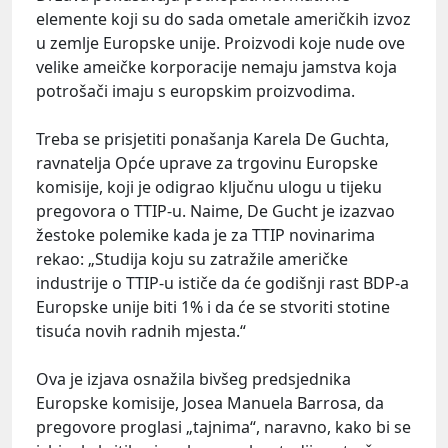
elemente koji su do sada ometale američkih izvoz
u zemlje Europske unije. Proizvodi koje nude ove
velike ameičke korporacije nemaju jamstva koja
potrošači imaju s europskim proizvodima.
Treba se prisjetiti ponašanja Karela De Guchta,
ravnatelja Opće uprave za trgovinu Europske
komisije, koji je odigrao ključnu ulogu u tijeku
pregovora o TTIP-u. Naime, De Gucht je izazvao
žestoke polemike kada je za TTIP novinarima
rekao: „Studija koju su zatražile američke
industrije o TTIP-u ističe da će godišnji rast BDP-a
Europske unije biti 1% i da će se stvoriti stotine
tisuća novih radnih mjesta.“
Ova je izjava osnažila bivšeg predsjednika
Europske komisije, Josea Manuela Barrosa, da
pregovore proglasi „tajnima“, naravno, kako bi se