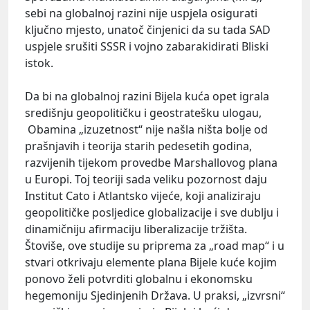
sebi na globalnoj razini nije uspjela osigurati
ključno mjesto, unatoč činjenici da su tada SAD
uspjele srušiti SSSR i vojno zabarakidirati Bliski
istok.
Da bi na globalnoj razini Bijela kuća opet igrala
središnju geopolitičku i geostratešku ulogau,
Obamina „izuzetnost“ nije našla ništa bolje od
prašnjavih i teorija starih pedesetih godina,
razvijenih tijekom provedbe Marshallovog plana
u Europi. Toj teoriji sada veliku pozornost daju
Institut Cato i Atlantsko vijeće, koji analiziraju
geopolitičke posljedice globalizacije i sve dublju i
dinamičniju afirmaciju liberalizacije tržišta.
Štoviše, ove studije su priprema za „road map“ i u
stvari otkrivaju elemente plana Bijele kuće kojim
ponovo želi potvrditi globalnu i ekonomsku
hegemoniju Sjedinjenih Država. U praksi, „izvrsni“