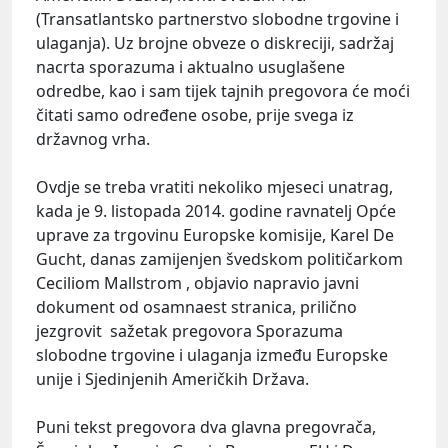
(Transatlantsko partnerstvo slobodne trgovine i
ulaganja). Uz brojne obveze o diskreciji, sadržaj
nacrta sporazuma i aktualno usuglašene
odredbe, kao i sam tijek tajnih pregovora će moći
čitati samo određene osobe, prije svega iz
državnog vrha.
Ovdje se treba vratiti nekoliko mjeseci unatrag,
kada je 9. listopada 2014. godine ravnatelj Opće
uprave za trgovinu Europske komisije, Karel De
Gucht, danas zamijenjen švedskom političarkom
Ceciliom Mallstrom , objavio napravio javni
dokument od osamnaest stranica, prilično
jezgrovit sažetak pregovora Sporazuma
slobodne trgovine i ulaganja između Europske
unije i Sjedinjenih Američkih Država.
Puni tekst pregovora dva glavna pregovrača,