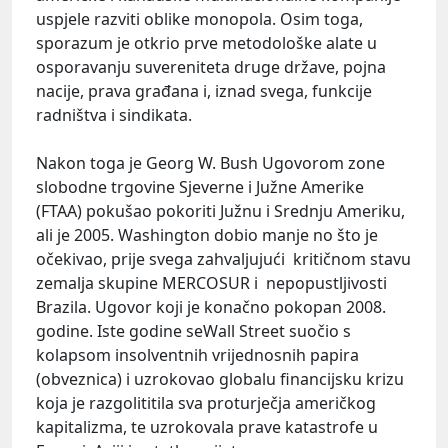
uspjele razviti oblike monopola. Osim toga,
sporazum je otkrio prve metodološke alate u
osporavanju suvereniteta druge države, pojna
nacije, prava građana i, iznad svega, funkcije
radništva i sindikata.
Nakon toga je Georg W. Bush Ugovorom zone
slobodne trgovine Sjeverne i Južne Amerike
(FTAA) pokušao pokoriti Južnu i Srednju Ameriku,
ali je 2005. Washington dobio manje no što je
očekivao, prije svega zahvaljujući kritičnom stavu
zemalja skupine MERCOSUR i nepopustljivosti
Brazila. Ugovor koji je konačno pokopan 2008.
godine. Iste godine seWall Street suočio s
kolapsom insolventnih vrijednosnih papira
(obveznica) i uzrokovao globalu financijsku krizu
koja je razgolititila sva proturječja američkog
kapitalizma, te uzrokovala prave katastrofe u