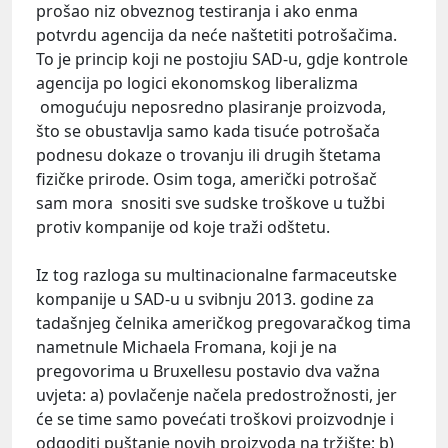
prošao niz obveznog testiranja i ako enma
potvrdu agencija da neće naštetiti potrošačima.
To je princip koji ne postojiu SAD-u, gdje kontrole
agencija po logici ekonomskog liberalizma
omogućuju neposredno plasiranje proizvoda,
što se obustavlja samo kada tisuće potrošača
podnesu dokaze o trovanju ili drugih štetama
fizičke prirode. Osim toga, američki potrošač
sam mora snositi sve sudske troškove u tužbi
protiv kompanije od koje traži odštetu.
Iz tog razloga su multinacionalne farmaceutske
kompanije u SAD-u u svibnju 2013. godine za
tadašnjeg čelnika američkog pregovaračkog tima
nametnule Michaela Fromana, koji je na
pregovorima u Bruxellesu postavio dva važna
uvjeta: a) povlačenje načela predostrožnosti, jer
će se time samo povećati troškovi proizvodnje i
odgoditi puštanje novih proizvoda na tržište; b)