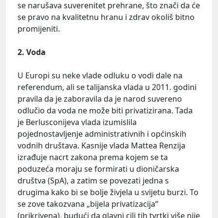
se narušava suverenitet prehrane, što znači da će
se pravo na kvalitetnu hranu i zdrav okoliš bitno
promijeniti.
2. Voda
U Europi su neke vlade odluku o vodi dale na
referendum, ali se talijanska vlada u 2011. godini
pravila da je zaboravila da je narod suvereno
odlučio da voda ne može biti privatizirana. Tada
je Berlusconijeva vlada izumislila
pojednostavljenje administrativnih i općinskih
vodnih društava. Kasnije vlada Mattea Renzija
izrađuje nacrt zakona prema kojem se ta
poduzeća moraju se formirati u dioničarska
društva (SpA), a zatim se povezati jedna s
drugima kako bi se bolje živjela u svijetu burzi. To
se zove takozvana „bijela privatizacija“
(prikrivena), budući da glavni cilj tih tvrtki više nije