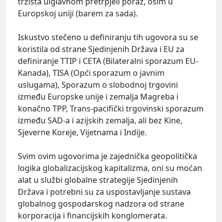
tržišta ulglavnom pretrpjeli poraz, osim u
Europskoj uniji (barem za sada).
Iskustvo stečeno u definiranju tih ugovora su se
koristila od strane Sjedinjenih Država i EU za
definiranje TTIP i CETA (Bilateralni sporazum EU-
Kanada), TISA (Opći sporazum o javnim
uslugama), Sporazum o slobodnoj trgovini
između Europske unije i zemalja Magreba i
konačno TPP, Trans-pacifički trgovinski sporazum
između SAD-a i azijskih zemalja, ali bez Kine,
Sjeverne Koreje, Vijetnama i Indije.
Svim ovim ugovorima je zajednička geopolitička
logika globalizacijskog kapitalizma, oni su moćan
alat u službi globalne strategije Sjedinjenih
Država i potrebni su za uspostavljanje sustava
globalnog gospodarskog nadzora od strane
korporacija i financijskih konglomerata.