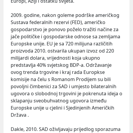
Europi, Aziji i ostatku svijeta.
2009. godine, nakon goleme podrške američkog
Sustava federalnih rezervi (FED), američko
gospodarstvo je ponovo poželo tražiti načine za
jače političke i gospodarske odnose sa zemljama
Europske unije. EU je sa 720 milijuna različitih
proizvoda 2010. ostvarila ukupan izvoz od 220
milijardi dolara, vrijednosti koja ukupno
predstavlja 40% svjetskog BDP-a. Održavanje
ovog trenda trgovine i kraj rada Europkse
komisije na čelu s Romanom Prodijem su bili
povoljni čimbenici za SAD i umjesto bilateralnih
ugovora o slobodnoj trgovini je pokrenuta ideja o
sklapanju sveobuhvatnog ugovora između
Europske unije u cjelini i Sjedinjenih Američkih
Država .
Dakle, 2010. SAD oživljavaju prijedlog sporazuma