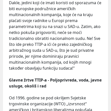
Dakle, jedini koji će imati koristi od sporazuma će
biti europske podružnice američkih
multinacionalnih kompanija, koje će na kraju
plaćati svoje radnike u Europi prema
parametrima koji su na snazi ​​u SAD-u. Zatim, ako
netko pokuša prigovoriti, neće se moći
tradicionalno obratiti nacionalnom sudu. Ne! Sve
što ide preko TTIP-a ići će preko zajedničkog
arbitražnog suda u SAD-u, što je sud privatne
prirode, jer njime dominiraju pravnici
multinacionalnih kompanija, od kojih mnogi
također obavljaju funkciju sudaca!"
Glavne žrtve TTIP-a - Poljoprivreda, voda, javne
usluge, okoliš i rad
Od 1996. godine se pod okriljem Svjetske
trgovinske organizacije (WTO) „izvrsnost“
američkog i britanskog liberalizma pokušala