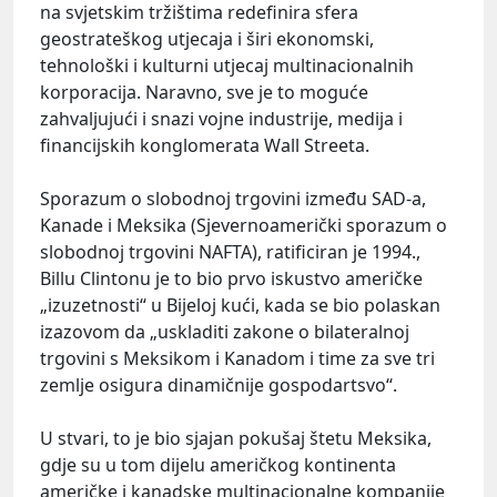
na svjetskim tržištima redefinira sfera
geostrateškog utjecaja i širi ekonomski,
tehnološki i kulturni utjecaj multinacionalnih
korporacija. Naravno, sve je to moguće
zahvaljujući i snazi ​​vojne industrije, medija i
financijskih konglomerata Wall Streeta.
Sporazum o slobodnoj trgovini između SAD-a,
Kanade i Meksika (Sjevernoamerički sporazum o
slobodnoj trgovini NAFTA), ratificiran je 1994.,
Billu Clintonu je to bio prvo iskustvo američke
„izuzetnosti“ u Bijeloj kući, kada se bio polaskan
izazovom da „uskladiti zakone o bilateralnoj
trgovini s Meksikom i Kanadom i time za sve tri
zemlje osigura dinamičnije gospodartsvo“.
U stvari, to je bio sjajan pokušaj štetu Meksika,
gdje su u tom dijelu američkog kontinenta
američke i kanadske multinacionalne kompanije