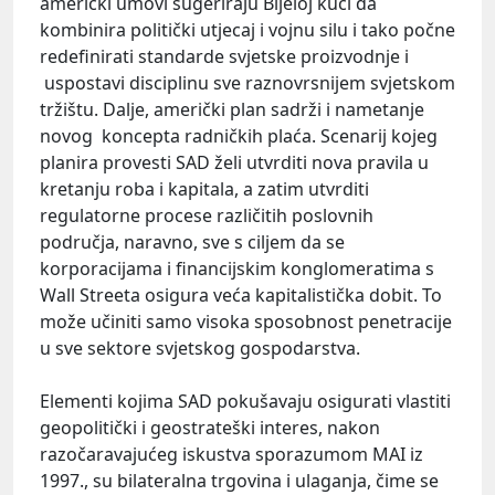
američki umovi sugeriraju Bijeloj kući da
kombinira politički utjecaj i vojnu silu i tako počne
redefinirati standarde svjetske proizvodnje i
uspostavi disciplinu sve raznovrsnijem svjetskom
tržištu. Dalje, američki plan sadrži i nametanje
novog koncepta radničkih plaća. Scenarij kojeg
planira provesti SAD želi utvrditi nova pravila u
kretanju roba i kapitala, a zatim utvrditi
regulatorne procese različitih poslovnih
područja, naravno, sve s ciljem da se
korporacijama i financijskim konglomeratima s
Wall Streeta osigura veća kapitalistička dobit. To
može učiniti samo visoka sposobnost penetracije
u sve sektore svjetskog gospodarstva.
Elementi kojima SAD pokušavaju osigurati vlastiti
geopolitički i geostrateški interes, nakon
razočaravajućeg iskustva sporazumom MAI iz
1997., su bilateralna trgovina i ulaganja, čime se