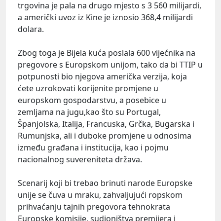
trgovina je pala na drugo mjesto s 3 560 milijardi,
a američki uvoz iz Kine je iznosio 368,4 milijardi
dolara.
Zbog toga je Bijela kuća poslala 600 vijećnika na
pregovore s Europskom unijom, tako da bi TTIP u
potpunosti bio njegova američka verzija, koja
ćete uzrokovati korijenite promjene u
europskom gospodarstvu, a posebice u
zemljama na jugu,kao što su Portugal,
Španjolska, Italija, Francuska, Grčka, Bugarska i
Rumunjska, ali i duboke promjene u odnosima
između građana i institucija, kao i pojmu
nacionalnog suvereniteta država.
Scenarij koji bi trebao brinuti narode Europske
unije se čuva u mraku, zahvaljujući ropskom
prihvaćanju tajnih pregovora tehnokrata
Europske komisije, sudioništva premijera i