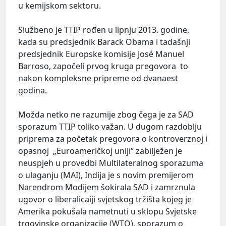
u kemijskom sektoru.
Službeno je TTIP rođen u lipnju 2013. godine,
kada su predsjednik Barack Obama i tadašnji
predsjednik Europske komisije José Manuel
Barroso, započeli prvog kruga pregovora to
nakon kompleksne pripreme od dvanaest
godina.
Možda netko ne razumije zbog čega je za SAD
sporazum TTIP toliko važan. U dugom razdoblju
priprema za početak pregovora o kontroverznoj i
opasnoj „Euroameričkoj uniji“ zabilježen je
neuspjeh u provedbi Multilateralnog sporazuma
o ulaganju (MAI), Indija je s novim premijerom
Narendrom Modijem šokirala SAD i zamrznula
ugovor o liberalicaiji svjetskog tržišta kojeg je
Amerika pokušala nametnuti u sklopu Svjetske
trgovinske organizacije (WTO), sporazum o