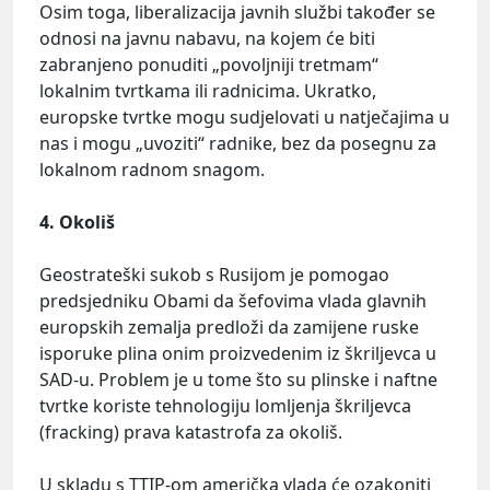
Osim toga, liberalizacija javnih službi također se
odnosi na javnu nabavu, na kojem će biti
zabranjeno ponuditi „povoljniji tretmam“
lokalnim tvrtkama ili radnicima. Ukratko,
europske tvrtke mogu sudjelovati u natječajima u
nas i mogu „uvoziti“ radnike, bez da posegnu za
lokalnom radnom snagom.
4. Okoliš
Geostrateški sukob s Rusijom je pomogao
predsjedniku Obami da šefovima vlada glavnih
europskih zemalja predloži da zamijene ruske
isporuke plina onim proizvedenim iz škriljevca u
SAD-u. Problem je u tome što su plinske i naftne
tvrtke koriste tehnologiju lomljenja škriljevca
(fracking) prava katastrofa za okoliš.
U skladu s TTIP-om američka vlada će ozakoniti