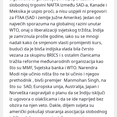
slobodnoj trgovini NAFTA između SAD-a, Kanade i
Meksika je uspio proći, a nisu uspjeli ni pregovori
za FTAA (SAD i zemlje Južne Amerike). Jedan od
najvećih sporazuma na globalnoj razini unutar
WTO, onaj o liberalizaciji svjetskog tržišta, Indija
je zamrznula prošle godine, iako su se mnogi
nadali kako će smjenom vlasti promijeniti kurs,
budući da je bivša indijska vlada bila čvrsto
vezana za skupinu BRICS i s ostalim članicama
tražila reforme međunarodnih organizacija kao
što su MMF, Svjetska banka i WTO. Narendra
Modi nije učinio ništa što ne bi učinio i njegov
prethodnik , bivši premijer Manmohan Singh, na
što su SAD, Europska unija, Australija, Japan i
Norveška raspravljali o planu da se Indiju isključi
iz ugovora o olakšicama i da se ide naprijed bez
obzira na njen veto. Dakle, diljem svijeta su
američki pokušaji stvaranja asocijacija slobodnog