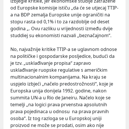
izbjegle kritike, jer ekonomske studije zatražene
od Europske komisije ističu „da će se utjecaj TTIP-
a na BDP zemalja Europske unije ograničiti na
stopu rasta od 0,1% i to za razdoblje od deset
godina „. Ovu razliku u vrijednosti između dvije
studdiej su ekonomisti nazvali „beznačajnom“.
No, najvažnije kritike TTIP-a se uglavnom odnose
na političke i gospodarske posljedice, budući da
je tzv. „usklađivanje propisa“ zapravo
usklađivanje ruopske regulative s američkim
multinacionalnim kompanijama. Na kraju se
uspjelo izbjeći „načelo predostrožnosti“, koje je
Europska unija donijela 1992. godine, nakon
summita UN-a u Rio de Janeiru. Načelo koje se
temelji „na logici prava prvenstva apsolutnih
prava pojedinaca u odnosu na prava pravnih
osoba“. Iz tog razloga se u Europskoj uniji
proizvod ne može se prodati, osim ako nije