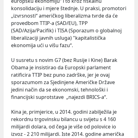
europsku ekonomiju“ i to kroz fiskalnu
konsolidaciju i mjere štednje. U praksi, promotori
„izvrsnosti“ američkog liberalizma tvrde da će
provedbom TTIP-a (SAD/EU), TPP
(SAD/Azija/Pacifik) i TISA (Sporazum o globalnoj
liberalizaciji javnih usluga) "kapitalistička
ekonomija ući u višu fazu“.
U susretu s novim G7 (bez Rusije i Kine) Barak
Obama je insistirao da Europski parlament
ratificira TTIP bez puno zadrške, jer je ovaj
sporazumom za Sjedinjene Američke Države
jedini način da se ekonomski, tehnološki i
financijski suprotstave „najezdi BRICS-a“.
Kina je, primjerice, u 2014. godini zabilježila je
rekordnu trgovinsku bilancu u svijetu s 4 160
milijardi dolara, od čega je više od polovice io
izvoz - 2 210 milijardi. Iste 2014. godine američka