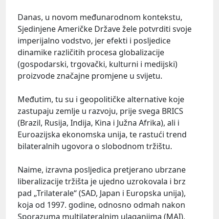
Danas, u novom međunarodnom kontekstu,
Sjedinjene Američke Države žele potvrditi svoje
imperijalno vodstvo, jer efekti i posljedice
dinamike različitih procesa globalizacije
(gospodarski, trgovački, kulturni i medijski)
proizvode značajne promjene u svijetu.
Međutim, tu su i geopolitičke alternative koje
zastupaju zemlje u razvoju, prije svega BRICS
(Brazil, Rusija, Indija, Kina i Južna Afrika), ali i
Euroazijska ekonomska unija, te rastući trend
bilateralnih ugovora o slobodnom tržištu.
Naime, izravna posljedica pretjerano ubrzane
liberalizacije tržišta je ujedno uzrokovala i brz
pad „Trilaterale“ (SAD, Japan i Europska unija),
koja od 1997. godine, odnosno odmah nakon
Sporazuma multilateralnim ulaganjima (MAI),