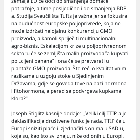
zemalja EU će doći do smanjenja domaće
potražnje, a time posljedično i do smanjenja BDP-
a. Studija Sveučilišta Tufts je važna jer se fokusira
na budućnost europske poljoprivrede, koja ne
može izdržati nelojalnu konkurenciju GMO
proizvoda, a kamoli spriječiti multinacionalni
agro-biznis. Eskalacijom krize u poljoprivrednom
sektoru će se zemljišta malih proizvođača kupvati
po „cijeni banana“ i ona će se pretvarati u
plantaže GMO proizvoda. Što reći o kvalitativnim
razlikama u uzgoju stoke u Sjedinjenim
Državama, gdje se goveda tove na bazi hormona
i fitohormona, a perad se podvrgava kupkama
klora?"
Joseph Stiglitz kasnije dodaje: „Veliki cilj TTIP-a je
deklasifikacija društvene funkcije rada. TTIP će u
Europi sniziti plaće i izjednačiti s onima u SAD-u,
koje su, kao što svi znaju, niže od onih u Europi.