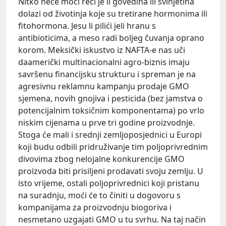
Nitko neće moći reći je li govedina ili svinjetina
dolazi od životinja koje su tretirane hormonima ili
fitohormona. Jesu li pilići jeli hranu s
antibioticima, a meso radi boljeg čuvanja oprano
korom. Meksički iskustvo iz NAFTA-e nas uči
daamerički multinacionalni agro-biznis imaju
savršenu financijsku strukturu i spreman je na
agresivnu reklamnu kampanju prodaje GMO
sjemena, novih gnojiva i pesticida (bez jamstva o
potencijalnim toksičnim komponentama) po vrlo
niskim cijenama u prve tri godine proizvodnje.
Stoga će mali i srednji zemljoposjednici u Europi
koji budu odbili pridruživanje tim poljoprivrednim
divovima zbog nelojalne konkurencije GMO
proizvoda biti prisiljeni prodavati svoju zemlju. U
isto vrijeme, ostali poljoprivrednici koji pristanu
na suradnju, moći će to činiti u dogovoru s
kompanijama za proizvodnju biogoriva i
nesmetano uzgajati GMO u tu svrhu. Na taj način