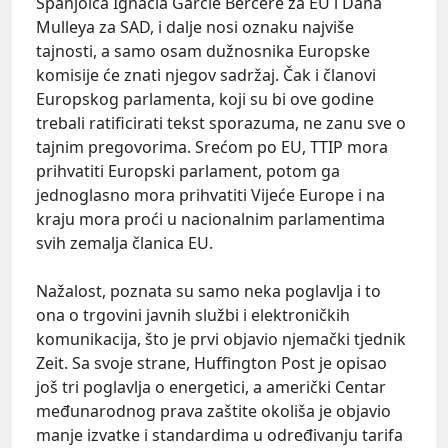
Španjolca Ignacia Garcie Bercere za EU i Dana
Mulleya za SAD, i dalje nosi oznaku najviše
tajnosti, a samo osam dužnosnika Europske
komisije će znati njegov sadržaj. Čak i članovi
Europskog parlamenta, koji su bi ove godine
trebali ratificirati tekst sporazuma, ne zanu sve o
tajnim pregovorima. Srećom po EU, TTIP mora
prihvatiti Europski parlament, potom ga
jednoglasno mora prihvatiti Vijeće Europe i na
kraju mora proći u nacionalnim parlamentima
svih zemalja članica EU.
Nažalost, poznata su samo neka poglavlja i to
ona o trgovini javnih službi i elektroničkih
komunikacija, što je prvi objavio njemački tjednik
Zeit. Sa svoje strane, Huffington Post je opisao
još tri poglavlja o energetici, a američki Centar
međunarodnog prava zaštite okoliša je objavio
manje izvatke i standardima u određivanju tarifa