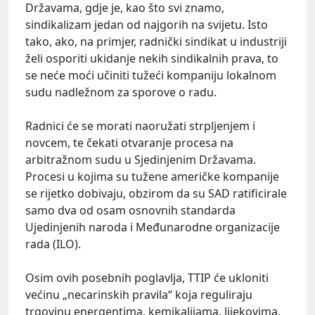
Državama, gdje je, kao što svi znamo,
sindikalizam jedan od najgorih na svijetu. Isto
tako, ako, na primjer, radnički sindikat u industriji
želi osporiti ukidanje nekih sindikalnih prava, to
se neće moći učiniti tužeći kompaniju lokalnom
sudu nadležnom za sporove o radu.
Radnici će se morati naoružati strpljenjem i
novcem, te čekati otvaranje procesa na
arbitražnom sudu u Sjedinjenim Državama.
Procesi u kojima su tužene američke kompanije
se rijetko dobivaju, obzirom da su SAD ratificirale
samo dva od osam osnovnih standarda
Ujedinjenih naroda i Međunarodne organizacije
rada (ILO).
Osim ovih posebnih poglavlja, TTIP će ukloniti
većinu „necarinskih pravila“ koja reguliraju
trgovinu energentima, kemikalijama, lijekovima,