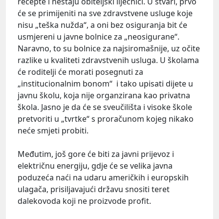
recepte i nestaju obiteljski liječnici. U stvari, prvo
će se primijeniti na sve zdravstvene usluge koje
nisu „teška nužda“, a oni bez osiguranja bit će
usmjereni u javne bolnice za „neosigurane“.
Naravno, to su bolnice za najsiromašnije, uz očite
razlike u kvaliteti zdravstvenih usluga. U školama
će roditelji će morati posegnuti za
„institucionalnim bonom“ i tako upisati dijete u
javnu školu, koja nije organzirana kao privatna
škola. Jasno je da će se sveučilišta i visoke škole
pretvoriti u „tvrtke“ s proračunom kojeg nikako
neće smjeti probiti.
Međutim, još gore će biti za javni prijevoz i
električnu energiju, gdje će se velika javna
poduzeća naći na udaru američkih i europskih
ulagača, prisiljavajući državu snositi teret
dalekovoda koji ne proizvode profit.