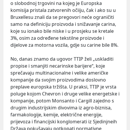
o slobodnoj trgovini na kojeg je Europska
komisija pristala zatvorenih očiiju, čak i ako su u
Bruxellesu znali da se pregovori neće ograničiti
samo na definiciju proizvoda i snižavanje carina,
koje su ionako bile niske i u prosjeku se kretale
3%, osim za određene tekstilne proizvode i
dijelove za motorna vozila, gdje su carine bile 8%.
No, danas znamo da ugovor TTIP želi „uskladiti
propise i smanjiti necarinske barijere“, koje
sprečavaju multinacionalne i velike američke
kompanije da svojim proizvodima doslovno
preplave europska tržišta. U praksi, TTIP je vrsta
poluge kojom Chevron i druge velike energetske i
kompanije, potom Monsanto i Cargill zajedno s
drugim industrijskim divovima iz agro-biznisa,
farmakologije, kemije, električne energije,
prijevoza i financijski konglomerati iz Sjedinjneih
Država pokušavaju potkopati normativne