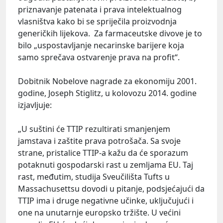
priznavanje patenata i prava intelektualnog
vlasništva kako bi se spriječila proizvodnja
generičkih lijekova. Za farmaceutske divove je to
bilo „uspostavljanje necarinske barijere koja
samo sprečava ostvarenje prava na profit“.
Dobitnik Nobelove nagrade za ekonomiju 2001.
godine, Joseph Stiglitz, u kolovozu 2014. godine
izjavljuje:
„U suštini će TTIP rezultirati smanjenjem
jamstava i zaštite prava potrošača. Sa svoje
strane, pristalice TTIP-a kažu da će sporazum
potaknuti gospodarski rast u zemljama EU. Taj
rast, međutim, studija Sveučilišta Tufts u
Massachusettsu dovodi u pitanje, podsjećajući da
TTIP ima i druge negativne učinke, uključujući i
one na unutarnje europsko tržište. U većini